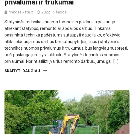
privalumai ir trūkumai
rinkosaikste.lt
2022 15 liepos
Statybinės technikos nuoma tampa itin paklausia paslauga
atliekant statybos, remonto ar apdailos darbus. Tinkamai
pasirinkta technika padės jums sutaupyti daug laiko, efektyviai
atlikti planuojamus darbus bei sutaupyti. Įsigilinus į statybinės
technikos nuomos privalumus ir trūkumus, bus lengviau nuspręsti,
ar ši paslauga jums yra aktuali. Statybinės technikos nuomos
privalumai Norint atlikti įvairius remonto darbus, jums gali […]
SKAITYTI DAUGIAU