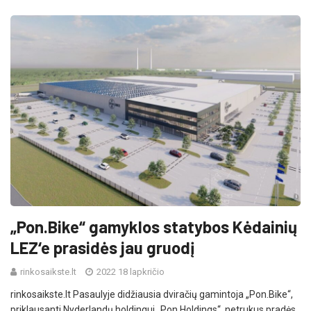
„Pon.Bike“ gamyklos statybos Kėdainių
LEZ‘e prasidės jau gruodį
rinkosaikste.lt
2022 18 lapkričio
rinkosaikste.lt Pasaulyje didžiausia dviračių gamintoja „Pon.Bike“,
priklausanti Nyderlandų holdingui „Pon Holdings“, netrukus pradės