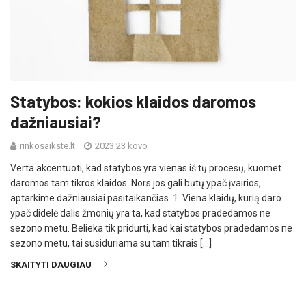
Statybos: kokios klaidos daromos
dažniausiai?
rinkosaikste.lt
2023 23 kovo
Verta akcentuoti, kad statybos yra vienas iš tų procesų, kuomet
daromos tam tikros klaidos. Nors jos gali būtų ypač įvairios,
aptarkime dažniausiai pasitaikančias. 1. Viena klaidų, kurią daro
ypač didelė dalis žmonių yra ta, kad statybos pradedamos ne
sezono metu. Belieka tik pridurti, kad kai statybos pradedamos ne
sezono metu, tai susiduriama su tam tikrais […]
SKAITYTI DAUGIAU