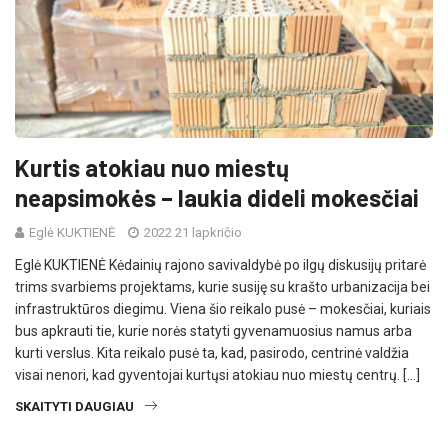
Kurtis atokiau nuo miestų
neapsimokės – laukia dideli mokesčiai
Eglė KUKTIENĖ
2022 21 lapkričio
Eglė KUKTIENĖ Kėdainių rajono savivaldybė po ilgų diskusijų pritarė
trims svarbiems projektams, kurie susiję su krašto urbanizacija bei
infrastruktūros diegimu. Viena šio reikalo pusė – mokesčiai, kuriais
bus apkrauti tie, kurie norės statyti gyvenamuosius namus arba
kurti verslus. Kita reikalo pusė ta, kad, pasirodo, centrinė valdžia
visai nenori, kad gyventojai kurtųsi atokiau nuo miestų centrų. […]
SKAITYTI DAUGIAU