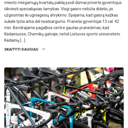
miesto miegamųjų kvartalų pakilę juodi dūmai privertė gyventojus
iškviesti specialiąsias tarnybas. Visgi gaisro nebūta didelio, jis
užgesintas iki ugniagesių atvykimo. Spėjama, kad gaisrą kažkas
sukėlė tyčia arba dėl neatsargumo. Pranešė gyventojai 13 val. 42
min. Bendrajame pagalbos centre gautas pranešimas, kad
Kėdainiuose, Chemikų gatvėje, netoli Lietuvos sporto universiteto
Kėdainių […]
SKAITYTI DAUGIAU