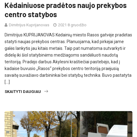
Kėdainiuose pradėtos naujo prekybos
centro statybos
Dimitrijus Kuprijanovas
2021 8 gruodžio
Dimitrijus KUPRIJANOVAS Kėdainių miesto Rasos gatvėje pradėtas
statyti naujas prekybos centras. Planuojama, kad pirkėjai jame
galės lankytis jau kitais metais. Taip pat numatoma sutvarkyti ir
didelę iki šiol statybinėms medžiagoms sandėliuoti naudotą
teritoriją. Pradėjo darbus Akylesni kraštiečiai pastebėjo, kad į
kadaise buvusio „Rasos“ prekybos centro teritoriją praėjusią
savaitę suvažiavo darbininkai bei statybų technika. Buvo pastatyta
[…]
SKAITYTI DAUGIAU