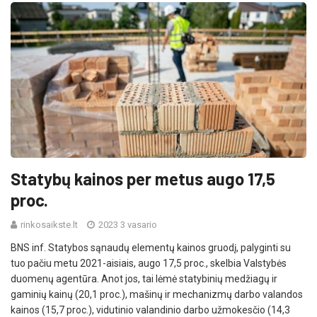
Statybų kainos per metus augo 17,5
proc.
rinkosaikste.lt
2023 3 vasario
BNS inf. Statybos sąnaudų elementų kainos gruodį, palyginti su
tuo pačiu metu 2021-aisiais, augo 17,5 proc., skelbia Valstybės
duomenų agentūra. Anot jos, tai lėmė statybinių medžiagų ir
gaminių kainų (20,1 proc.), mašinų ir mechanizmų darbo valandos
kainos (15,7 proc.), vidutinio valandinio darbo užmokesčio (14,3