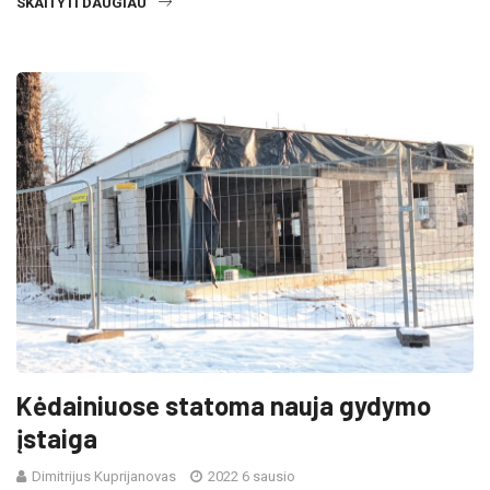
SKAITYTI DAUGIAU
Kėdainiuose statoma nauja gydymo
įstaiga
Dimitrijus Kuprijanovas
2022 6 sausio