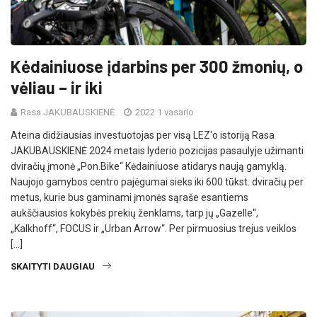
Kėdainiuose įdarbins per 300 žmonių, o
vėliau – ir iki
Rasa JAKUBAUSKIENĖ
2022 1 vasario
Ateina didžiausias investuotojas per visą LEZ‘o istoriją Rasa
JAKUBAUSKIENĖ 2024 metais lyderio pozicijas pasaulyje užimanti
dviračių įmonė „Pon.Bike“ Kėdainiuose atidarys naują gamyklą.
Naujojo gamybos centro pajėgumai sieks iki 600 tūkst. dviračių per
metus, kurie bus gaminami įmonės sąraše esantiems
aukščiausios kokybės prekių ženklams, tarp jų „Gazelle“,
„Kalkhoff“, FOCUS ir „Urban Arrow“. Per pirmuosius trejus veiklos
[…]
SKAITYTI DAUGIAU