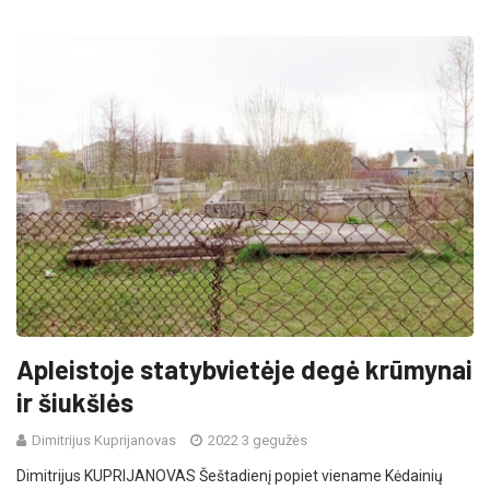
Apleistoje statybvietėje degė krūmynai
ir šiukšlės
Dimitrijus Kuprijanovas
2022 3 gegužės
Dimitrijus KUPRIJANOVAS Šeštadienį popiet viename Kėdainių