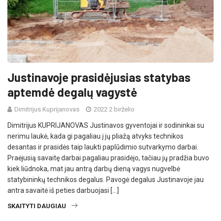
Justinavoje prasidėjusias statybas
aptemdė degalų vagystė
Dimitrijus Kuprijanovas
2022 2 birželio
Dimitrijus KUPRIJANOVAS Justinavos gyventojai ir sodininkai su
nerimu laukė, kada gi pagaliau į jų pliažą atvyks technikos
desantas ir prasidės taip laukti paplūdimio sutvarkymo darbai.
Praėjusią savaitę darbai pagaliau prasidėjo, tačiau jų pradžia buvo
kiek liūdnoka, mat jau antrą darbų dieną vagys nugvelbė
statybininkų technikos degalus. Pavogė degalus Justinavoje jau
antra savaitė iš peties darbuojasi […]
SKAITYTI DAUGIAU