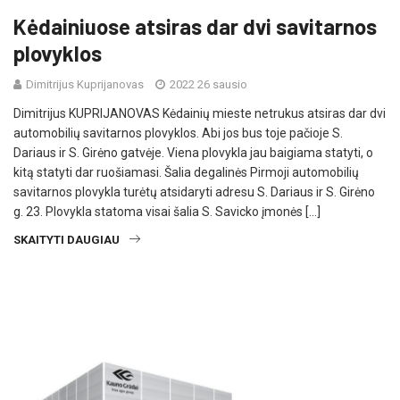
Kėdainiuose atsiras dar dvi savitarnos
plovyklos
Dimitrijus Kuprijanovas
2022 26 sausio
Dimitrijus KUPRIJANOVAS Kėdainių mieste netrukus atsiras dar dvi
automobilių savitarnos plovyklos. Abi jos bus toje pačioje S.
Dariaus ir S. Girėno gatvėje. Viena plovykla jau baigiama statyti, o
kitą statyti dar ruošiamasi. Šalia degalinės Pirmoji automobilių
savitarnos plovykla turėtų atsidaryti adresu S. Dariaus ir S. Girėno
g. 23. Plovykla statoma visai šalia S. Savicko įmonės […]
SKAITYTI DAUGIAU