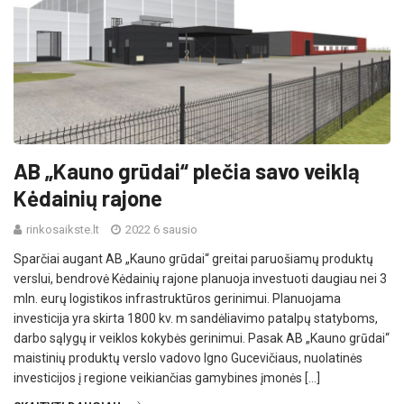
AB „Kauno grūdai“ plečia savo veiklą
Kėdainių rajone
rinkosaikste.lt
2022 6 sausio
Sparčiai augant AB „Kauno grūdai“ greitai paruošiamų produktų
verslui, bendrovė Kėdainių rajone planuoja investuoti daugiau nei 3
mln. eurų logistikos infrastruktūros gerinimui. Planuojama
investicija yra skirta 1800 kv. m sandėliavimo patalpų statyboms,
darbo sąlygų ir veiklos kokybės gerinimui. Pasak AB „Kauno grūdai“
maistinių produktų verslo vadovo Igno Gucevičiaus, nuolatinės
investicijos į regione veikiančias gamybines įmonės […]