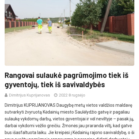
Rangovai sulaukė pagrūmojimo tiek iš
gyventojų, tiek iš savivaldybės
Dimitrijus Kuprijanovas
2022 8 rugsėjo
Dimitrijus KUPRIJANOVAS Daugybę metų vietos valdžios maldavę
sutvarkyti žvyruotą Kėdainių miesto Saulėlydžio gatvę ir pagaliau
sulaukę vykdomų darbų, vietos gyventojai ir vėl neviltyje – pasak jų,
darbai vykdomi vėžlio greičiu. Žmonės jau praranda viltį, kad gatvė
bus išasfaltuota laiku. Jie kreipėsi į Kėdainių rajono savivaldybę, o ši