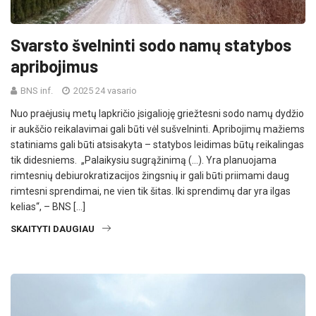
Svarsto švelninti sodo namų statybos
apribojimus
BNS inf.
2025 24 vasario
Nuo praėjusių metų lapkričio įsigalioję griežtesni sodo namų dydžio
ir aukščio reikalavimai gali būti vėl sušvelninti. Apribojimų mažiems
statiniams gali būti atsisakyta – statybos leidimas būtų reikalingas
tik didesniems. „Palaikysiu sugrąžinimą (…). Yra planuojama
rimtesnių debiurokratizacijos žingsnių ir gali būti priimami daug
rimtesni sprendimai, ne vien tik šitas. Iki sprendimų dar yra ilgas
kelias“, – BNS […]
SKAITYTI DAUGIAU