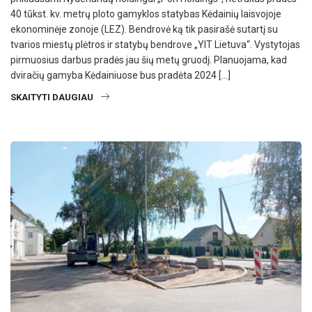
40 tūkst. kv. metrų ploto gamyklos statybas Kėdainių laisvojoje
ekonominėje zonoje (LEZ). Bendrovė ką tik pasirašė sutartį su
tvarios miestų plėtros ir statybų bendrove „YIT Lietuva“. Vystytojas
pirmuosius darbus pradės jau šių metų gruodį. Planuojama, kad
dviračių gamyba Kėdainiuose bus pradėta 2024 […]
SKAITYTI DAUGIAU