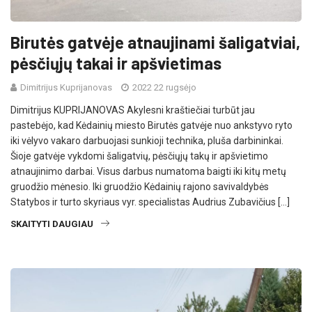
Birutės gatvėje atnaujinami šaligatviai,
pėsčiųjų takai ir apšvietimas
Dimitrijus Kuprijanovas
2022 22 rugsėjo
Dimitrijus KUPRIJANOVAS Akylesni kraštiečiai turbūt jau
pastebėjo, kad Kėdainių miesto Birutės gatvėje nuo ankstyvo ryto
iki vėlyvo vakaro darbuojasi sunkioji technika, pluša darbininkai.
Šioje gatvėje vykdomi šaligatvių, pėsčiųjų takų ir apšvietimo
atnaujinimo darbai. Visus darbus numatoma baigti iki kitų metų
gruodžio mėnesio. Iki gruodžio Kėdainių rajono savivaldybės
Statybos ir turto skyriaus vyr. specialistas Audrius Zubavičius […]
SKAITYTI DAUGIAU