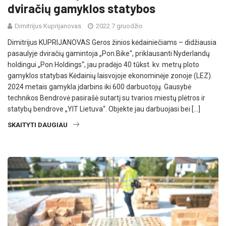
dviračių gamyklos statybos
Dimitrijus Kuprijanovas
2022 7 gruodžio
Dimitrijus KUPRIJANOVAS Geros žinios kėdainiečiams – didžiausia
pasaulyje dviračių gamintoja „Pon.Bike“, priklausanti Nyderlandų
holdingui „Pon Holdings“, jau pradėjo 40 tūkst. kv. metrų ploto
gamyklos statybas Kėdainių laisvojoje ekonominėje zonoje (LEZ).
2024 metais gamykla įdarbins iki 600 darbuotojų. Gausybė
technikos Bendrovė pasirašė sutartį su tvarios miestų plėtros ir
statybų bendrove „YIT Lietuva“. Objekte jau darbuojasi bei […]
SKAITYTI DAUGIAU