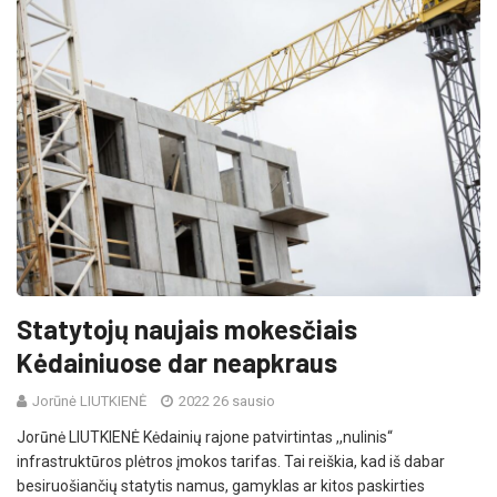
Statytojų naujais mokesčiais
Kėdainiuose dar neapkraus
Jorūnė LIUTKIENĖ
2022 26 sausio
Jorūnė LIUTKIENĖ Kėdainių rajone patvirtintas ,,nulinis“
infrastruktūros plėtros įmokos tarifas. Tai reiškia, kad iš dabar
besiruošiančių statytis namus, gamyklas ar kitos paskirties