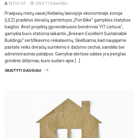
ELTOS inf.
2024 11 balandžio
Praėjusių metų vasarį Kėdainių laisvojoje ekonominėje zonoje
(LEZ) pradėtos dviračių gamintojos „Pon.Bike“ gamyklos statybos
baigtos. Anot projektą įgyvendinusios bendrovės YIT Lietuva“,
gamykla buvo statoma laikantis „Breeam Excellent Sustainable
Buildings“ sertifikavimo reikalavimų. Skelbiama, kad naujajame
pastate veiks dviračių surinkimo ir dažymo cechai, sandėlis bei
administracinės patalpos. Gamybai skirtose salėse yra įrengtas
grindinis šildymas, kuris sudaro apie […]
SKAITYTI DAUGIAU