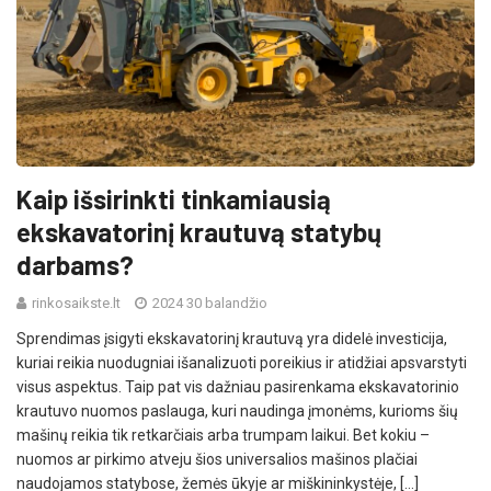
Kaip išsirinkti tinkamiausią
ekskavatorinį krautuvą statybų
darbams?
rinkosaikste.lt
2024 30 balandžio
Sprendimas įsigyti ekskavatorinį krautuvą yra didelė investicija,
kuriai reikia nuodugniai išanalizuoti poreikius ir atidžiai apsvarstyti
visus aspektus. Taip pat vis dažniau pasirenkama ekskavatorinio
krautuvo nuomos paslauga, kuri naudinga įmonėms, kurioms šių
mašinų reikia tik retkarčiais arba trumpam laikui. Bet kokiu –
nuomos ar pirkimo atveju šios universalios mašinos plačiai
naudojamos statybose, žemės ūkyje ar miškininkystėje, […]