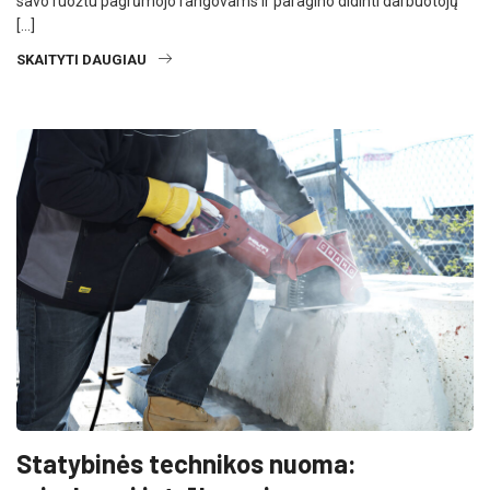
savo ruožtu pagrūmojo rangovams ir paragino didinti darbuotojų
[…]
SKAITYTI DAUGIAU
Statybinės technikos nuoma: