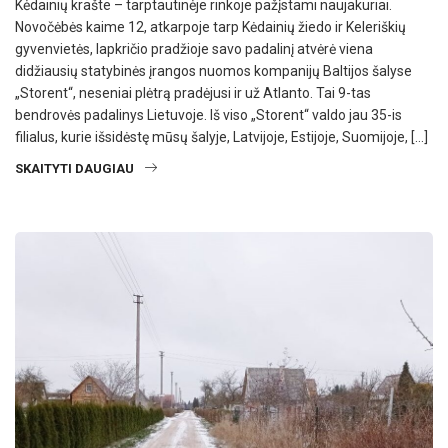
Kėdainių krašte – tarptautinėje rinkoje pažįstami naujakuriai.
Novočėbės kaime 12, atkarpoje tarp Kėdainių žiedo ir Keleriškių
gyvenvietės, lapkričio pradžioje savo padalinį atvėrė viena
didžiausių statybinės įrangos nuomos kompanijų Baltijos šalyse
„Storent“, neseniai plėtrą pradėjusi ir už Atlanto. Tai 9-tas
bendrovės padalinys Lietuvoje. Iš viso „Storent“ valdo jau 35-is
filialus, kurie išsidėstę mūsų šalyje, Latvijoje, Estijoje, Suomijoje, […]
SKAITYTI DAUGIAU