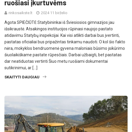
ruošiasi įkurtuvėms
rinkosaikste.lt
2024 11 birželio
Agota SPIEČIŪTĖ Statybininkai iš Šviesiosios gimnazijos jau
išsikraustė. Atsakingos institucijos rūpinasi naujojo pastato
atidavimu Statybų inspekcijai. Kai visi atlikti darbai bus įvertinti,
pastatas oficialiai bus pripažintas tinkamu naudoti. O kol šio fakto
nėra, mokyklos bendruomenė gyvena maloniais būsimo įsikūrimo
šiuolaikiškame pastate rūpesčiais. Darbai užbaigti, bet pastatas
dar neatiduotas vertinti Šiuo metu ruošiami dokumentai
sutikrinimui, ar […]
SKAITYTI DAUGIAU