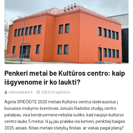
Penkeri metai be Kultūros centro: kaip
išgyvenome ir ko laukti?
rinkosaikste.lt
2024 25 lapkričio
Agota SPIEČIŪTĖ 2020 metais Kultūros centrui išsikrausčius į
buvusios mokymo šventovės Jonušo Radvilos studijų centro
patalpas, visa bendruomenė nebyliai sutiko, kad naujojo kultūros
centro lauks 5 metus. Iš jų jau pralėkė visi ketveri, penktieji baigsis
2025-aisiais. Kitais metais statybų finišas: ar viskas pagal planą?