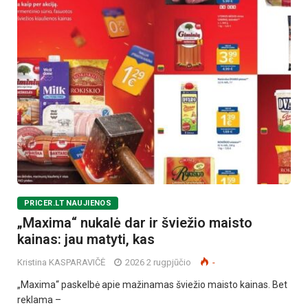
PRICER.LT NAUJIENOS
„Maxima“ nukalė dar ir šviežio maisto
kainas: jau matyti, kas
Kristina KASPARAVIČĖ
2026 2 rugpjūčio
-
„Maxima“ paskelbė apie mažinamas šviežio maisto kainas. Bet
reklama –