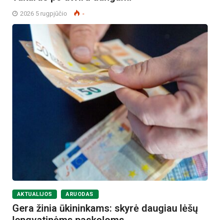
2026 5 rugpjūčio
-
AKTUALIJOS
ARUODAS
Gera žinia ūkininkams: skyrė daugiau lėšų
lengvatinėms paskoloms