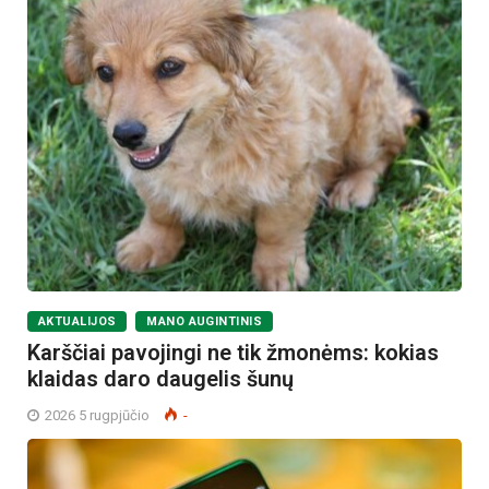
AKTUALIJOS
MANO AUGINTINIS
Karščiai pavojingi ne tik žmonėms: kokias
klaidas daro daugelis šunų
2026 5 rugpjūčio
-