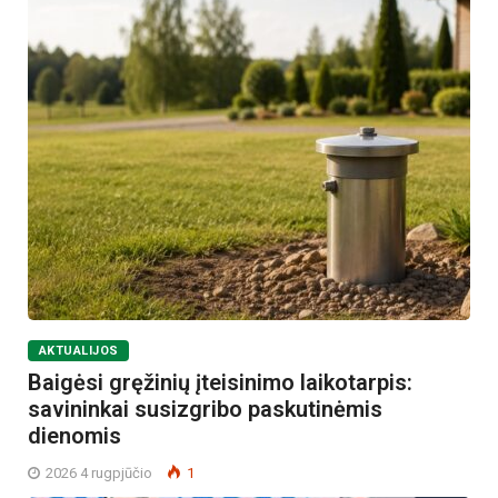
AKTUALIJOS
Baigėsi gręžinių įteisinimo laikotarpis:
savininkai susizgribo paskutinėmis
dienomis
2026 4 rugpjūčio
1