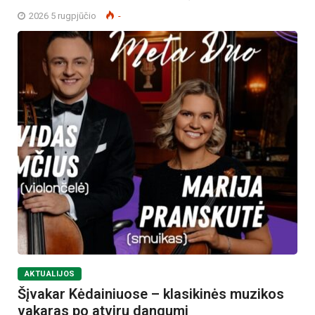
2026 5 rugpjūčio
-
AKTUALIJOS
Šįvakar Kėdainiuose – klasikinės muzikos
vakaras po atviru dangumi