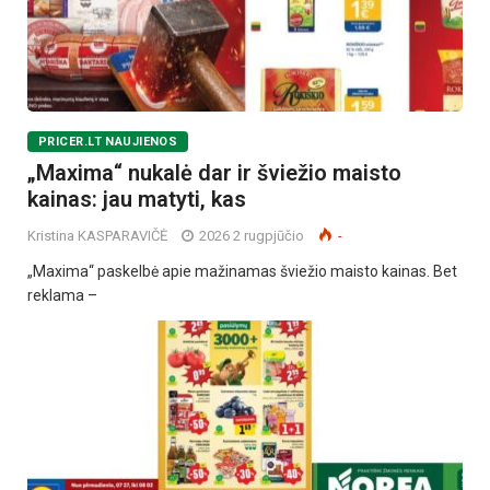
PRICER.LT NAUJIENOS
„Maxima“ nukalė dar ir šviežio maisto
kainas: jau matyti, kas
Kristina KASPARAVIČĖ
2026 2 rugpjūčio
-
„Maxima“ paskelbė apie mažinamas šviežio maisto kainas. Bet
reklama –