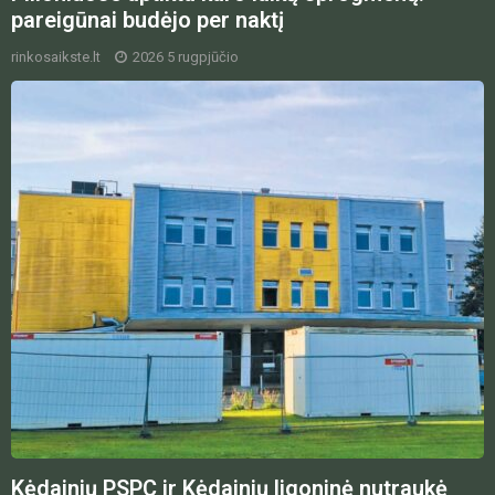
pareigūnai budėjo per naktį
rinkosaikste.lt
2026 5 rugpjūčio
Kėdainių PSPC ir Kėdainių ligoninė nutraukė