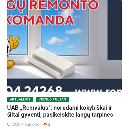
AKTUALIJOS
VERSLO PULSAS
UAB „Remvalus“: norėdami kokybiškai ir
šiltai gyventi, pasikeiskite langų tarpines
2026 4 rugpjūčio
2