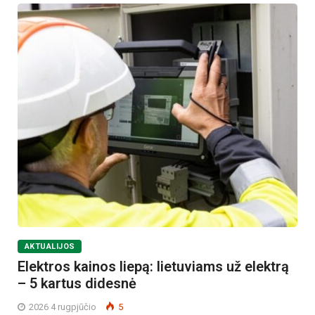
AKTUALIJOS
Elektros kainos liepą: lietuviams už elektrą
– 5 kartus didesnė
2026 4 rugpjūčio
5