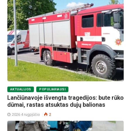
AKTUALIJOS
POPULIARIAUSI
Lančiūnavoje išvengta tragedijos: bute rūko
dūmai, rastas atsuktas dujų balionas
2026 4 rugpjūčio
2