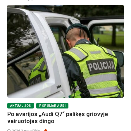
AKTUALIJOS
POPULIARIAUSI
Po avarijos „Audi Q7“ palikęs griovyje
vairuotojas dingo
2026 3 rugpjūčio
-