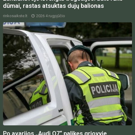
dūmai, rastas atsuktas dujų balionas
rinkosaikste.lt
2026 4 rugpjūčio
Po avarijos „Audi Q7“ palikęs griovyje