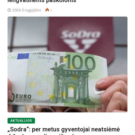
2026 5 rugpjūčio
-
AKTUALIJOS
„Sodra“: per metus gyventojai neatsiėmė