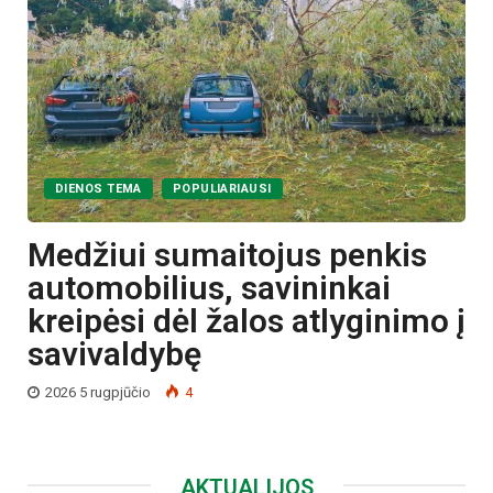
DIENOS TEMA
POPULIARIAUSI
Medžiui sumaitojus penkis
automobilius, savininkai
kreipėsi dėl žalos atlyginimo į
savivaldybę
2026 5 rugpjūčio
4
AKTUALIJOS