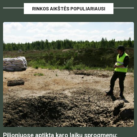
RINKOS AIKŠTĖS POPULIARIAUSI
Pilioniuose aptikta karo laikų sprogmenų: