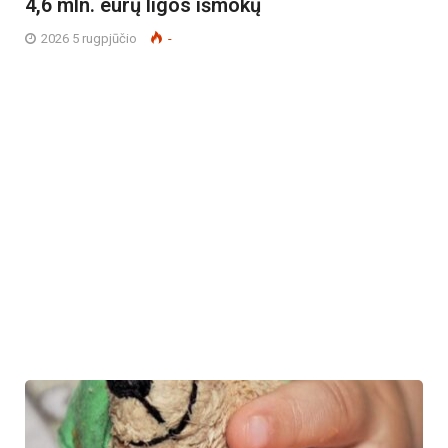
4,6 mln. eurų ligos išmokų
2026 5 rugpjūčio
-