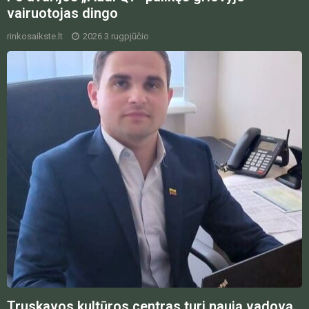
vairuotojas dingo
rinkosaikste.lt
2026 3 rugpjūčio
Truskavos kultūros centras turi naują vadovą