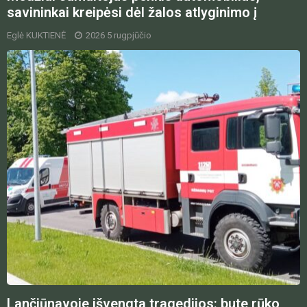
savininkai kreipėsi dėl žalos atlyginimo į
Eglė KUKTIENĖ
2026 5 rugpjūčio
Lančiūnavoje išvengta tragedijos: bute rūko