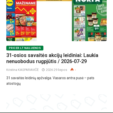
PRICER.LT NAUJIENOS
31-osios savaitės akcijų leidiniai: Laukia
nenuobodus rugpjūtis / 2026-07-29
Kristina KASPARAVIČĖ
2026 29 liepos
-
31 savaitės leidinių apžvalga. Vasaros antra pusė – pats
atostogų