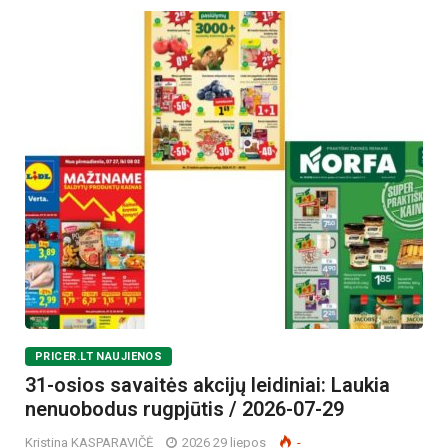
PRICER.LT NAUJIENOS
31-osios savaitės akcijų leidiniai: Laukia
nenuobodus rugpjūtis / 2026-07-29
Kristina KASPARAVIČĖ
2026 29 liepos
-