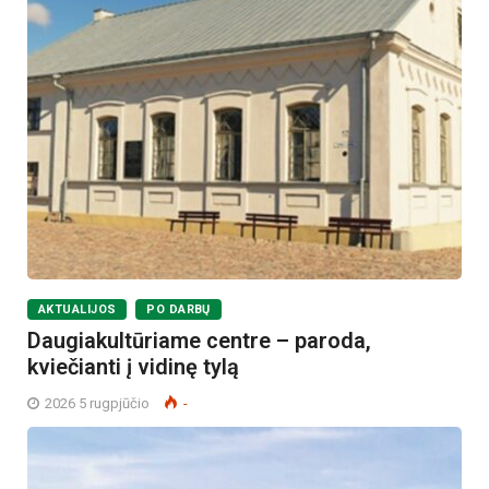
AKTUALIJOS
PO DARBŲ
Daugiakultūriame centre – paroda,
kviečianti į vidinę tylą
2026 5 rugpjūčio
-