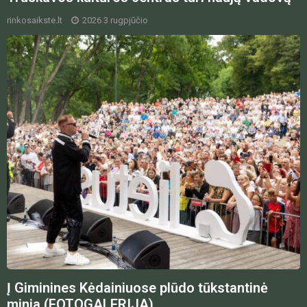
rinkosaikste.lt
2026 3 rugpjūčio
Į Giminines Kėdainiuose plūdo tūkstantinė
minia (FOTOGALERIJA)