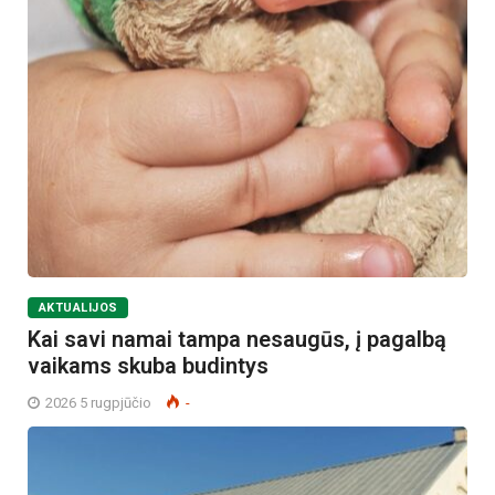
AKTUALIJOS
Kai savi namai tampa nesaugūs, į pagalbą
vaikams skuba budintys
2026 5 rugpjūčio
-