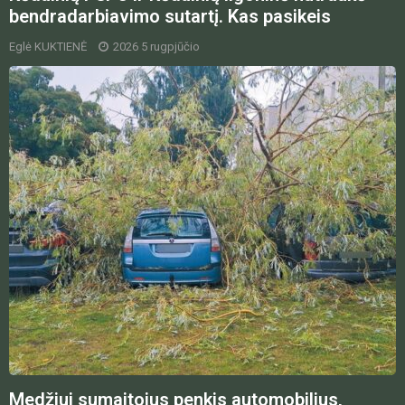
bendradarbiavimo sutartį. Kas pasikeis
Eglė KUKTIENĖ
2026 5 rugpjūčio
Medžiui sumaitojus penkis automobilius,