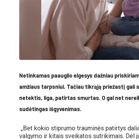
Netinkamas paauglio elgesys dažniau priskiri
amžiaus tarpsniui. Tačiau tikrąją priežastį gali
netektis, liga, patirtas smurtas. O gal net ner
sudėtingas išgyvenimas.
„Bet kokio stiprumo trauminės patirtys daliai
valgymo ir kitais sveikatos sutrikimais. Dėl j