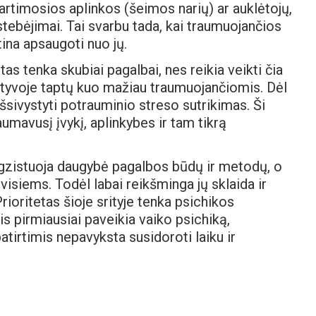
jo artimosios aplinkos (šeimos narių) ar auklėtojų,
tebėjimai. Tai svarbu tada, kai traumuojančios
tina apsaugoti nuo jų.
etas tenka skubiai pagalbai, nes reikia veikti čia
pektyvoje taptų kuo mažiau traumuojančiomis. Dėl
 išsivystyti potrauminio streso sutrikimas. Ši
umavusį įvykį, aplinkybes ir tam tikrą
egzistuoja daugybė pagalbos būdų ir metodų, o
isiems. Todėl labai reikšminga jų sklaida ir
ioritetas šioje srityje tenka psichikos
is pirmiausiai paveikia vaiko psichiką,
tirtimis nepavyksta susidoroti laiku ir