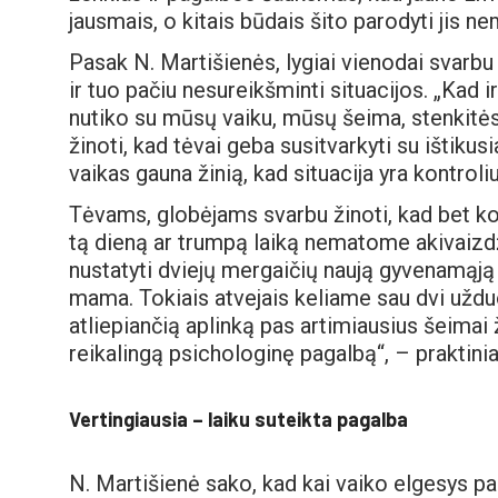
jausmais, o kitais būdais šito parodyti jis ne
Pasak N. Martišienės, lygiai vienodai svarb
ir tuo pačiu nesureikšminti situacijos. „Kad 
nutiko su mūsų vaiku, mūsų šeima, stenkitės 
žinoti, kad tėvai geba susitvarkyti su ištikus
vaikas gauna žinią, kad situacija yra kontrol
Tėvams, globėjams svarbu žinoti, kad bet kok
tą dieną ar trumpą laiką nematome akivaizdž
nustatyti dviejų mergaičių naują gyvenamąją v
mama. Tokiais atvejais keliame sau dvi užduot
atliepiančią aplinką pas artimiausius šeimai
reikalingą psichologinę pagalbą“, – praktiniai
Vertingiausia – laiku suteikta pagalba
N. Martišienė sako, kad kai vaiko elgesys pas