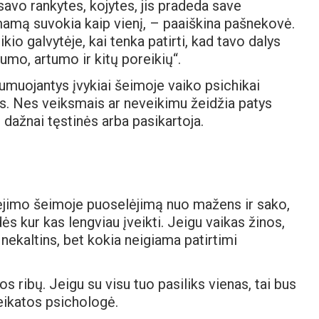
vo rankytes, kojytes, jis pradeda save
r mamą suvokia kaip vienį, – paaiškina pašnekovė.
kio galvytėje, kai tenka patirti, kad tavo dalys
gumo, artumo ir kitų poreikių“.
aumuojantys įvykiai šeimoje vaiko psichikai
rės. Nes veiksmais ar neveikimu žeidžia patys
s dažnai tęstinės arba pasikartoja.
kėjimo šeimoje puoselėjimą nuo mažens ir sako,
s kur kas lengviau įveikti. Jeigu vaikas žinos,
o nekaltins, bet kokia neigiama patirtimi
s ribų. Jeigu su visu tuo pasiliks vienas, tai bus
sveikatos psichologė.