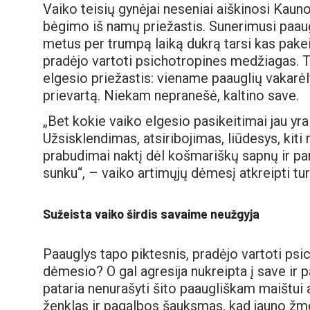
Vaiko teisių gynėjai neseniai aiškinosi Kau
bėgimo iš namų priežastis. Sunerimusi paa
metus per trumpą laiką dukrą tarsi kas pakeit
pradėjo vartoti psichotropines medžiagas. Te
elgesio priežastis: viename paauglių vakarėl
prievartą. Niekam nepranešė, kaltino save.
„Bet kokie vaiko elgesio pasikeitimai jau yr
Užsisklendimas, atsiribojimas, liūdesys, kiti
prabudimai naktį dėl košmariškų sapnų ir pa
sunku“, – vaiko artimųjų dėmesį atkreipti tur
Sužeista vaiko širdis savaime neužgyja
Paauglys tapo piktesnis, pradėjo vartoti ps
dėmesio? O gal agresija nukreipta į save ir
pataria nenurašyti šito paaugliškam maištui 
ženklas ir pagalbos šauksmas, kad jauno žmo