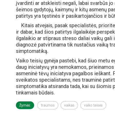
įvardinti ar atskleisti negali, labai svarbūs 
šeimos gydytojų, kaimynų ir kitų asmenų pas
patirtys yra tęstinės ir pasikartojančios ir bū
Kitais atvejais, pasak specialistės, priorit
ir dabar, kad šios patirtys ilgalaikėje pers
ilgalaikio ar stipraus streso daliai vaikų gali
diagnozė patvirtinama tik nustačius vaiką tra
simptomatiką.
Vaiko teisių gynėja pastebi, kad šiuo metu 
daug iniciatyvų yra nemokamos, prieinamos v
asmeninė tėvų iniciatyva pagalbos ieškant. Pr
sveikatos specialistams, nes trauminė patirt
simptomatika atsiranda tada, kai su šiomis pa
tinkamais būdais.
Žymės:
traumos
vaikas
vaiko teisės