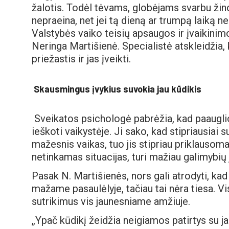
žalotis. Todėl tėvams, globėjams svarbu žin
nepraeina, net jei tą dieną ar trumpą laiką
Valstybės vaiko teisių apsaugos ir įvaikini
Neringa Martišienė. Specialistė atskleidžia, 
priežastis ir jas įveikti.
Skausmingus įvykius suvokia jau kūdikis
Sveikatos psichologė pabrėžia, kad paauglio
ieškoti vaikystėje. Ji sako, kad stipriausiai 
mažesnis vaikas, tuo jis stipriau priklausomas
netinkamas situacijas, turi mažiau galimybių 
Pasak N. Martišienės, nors gali atrodyti, ka
mažame pasaulėlyje, tačiau tai nėra tiesa. Vi
sutrikimus vis jaunesniame amžiuje.
„Ypač kūdikį žeidžia neigiamos patirtys su 