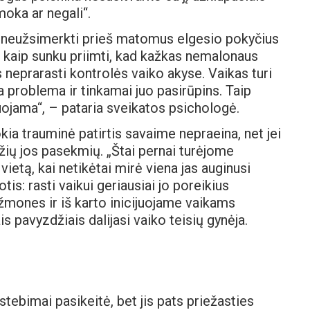
moka ar negali“.
u neužsimerkti prieš matomus elgesio pokyčius
ir kaip sunku priimti, kad kažkas nemalonaus
neprarasti kontrolės vaiko akyse. Vaikas turi
ia problema ir tinkamai juo pasirūpins. Taip
iuojama“, – pataria sveikatos psichologė.
ia trauminė patirtis savaime nepraeina, net jei
ių jos pasekmių. „Štai pernai turėjome
ietą, kai netikėtai mirė viena jas auginusi
is: rasti vaikui geriausiai jo poreikius
 žmones ir iš karto inicijuojame vaikams
s pavyzdžiais dalijasi vaiko teisių gynėja.
tebimai pasikeitė, bet jis pats priežasties