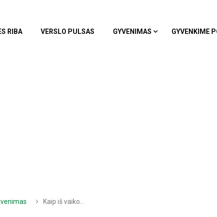
ES RIBA
VERSLO PULSAS
GYVENIMAS
GYVENKIME P
gyvenimas
Kaip iš vaiko…