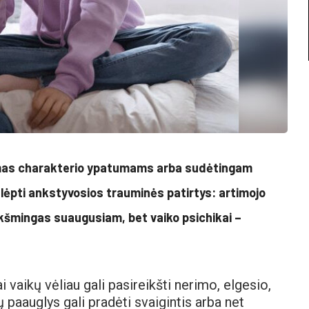
amas charakterio ypatumams arba sudėtingam
 slėpti ankstyvosios trauminės patirtys: artimojo
eikšmingas suaugusiam, bet vaiko psichikai –
 vaikų vėliau gali pasireikšti nerimo, elgesio,
ų paauglys gali pradėti svaigintis arba net