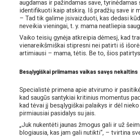
augdamas ir pažindamas save, tyrinėdamas sa
identifikuoti kaip atskirą. Iš pradžių save i
– Tad tik galime įsivaizduoti, kas dedasi kūdi
neveikia vieningai, t. y. mama neatliepia sau
Vaiko teisių gynėja atkreipia dėmesį, kad tr
vienareikšmiškai stipresni nei patirti iš išo
artimiausi – mama, tėtis. Be to, šios patirty
Besąlygiškai priimamas vaikas savęs nekaltins
Specialistė primena apie atvirumo ir pasiti
kad saugūs santykiai kritinius momentus padė
kad tėvai jį besąlygiškai palaikys ir dėl niek
pirmiausiai pasidalys su jais.
„Juk nukentėti jaunas žmogus gali ir už šeimo
blogiausia, kas jam gali nutikti“, – tvirtina 