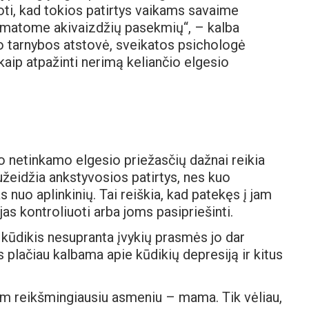
oti, kad tokios patirtys vaikams savaime
 nematome akivaizdžių pasekmių“, – kalba
mo tarnybos atstovė, sveikatos psichologė
kaip atpažinti nerimą keliančio elgesio
 netinkamo elgesio priežasčių dažnai reikia
sužeidžia ankstyvosios patirtys, nes kuo
 nuo aplinkinių. Tai reiškia, kad patekęs į jam
jas kontroliuoti arba joms pasipriešinti.
d kūdikis nesupranta įvykių prasmės jo dar
s plačiau kalbama apie kūdikių depresiją ir kitus
jam reikšmingiausiu asmeniu – mama. Tik vėliau,