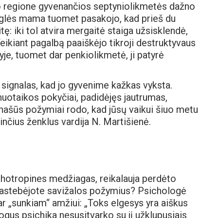
no regione gyvenančios septyniolikmetės dažno
uglės mama tuomet pasakojo, kad prieš du
ę: iki tol atvira mergaitė staiga užsisklendė,
ikiant pagalbą paaiškėjo tikroji destruktyvaus
yje, tuomet dar penkiolikmetė, ji patyrė
a signalas, kad jo gyvenime kažkas vyksta.
 nuotaikos pokyčiai, padidėjęs jautrumas,
našūs požymiai rodo, kad jūsų vaikui šiuo metu
inčius ženklus vardija N. Martišienė.
ichotropines medžiagas, reikalauja perdėto
 pastebėjote savižalos požymius? Psichologė
ar „sunkiam“ amžiui: „Toks elgesys yra aiškus
gus psichika nesusitvarko su jį užklupusiais