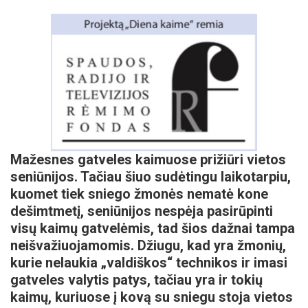
Mažesnes gatveles kaimuose prižiūri vietos
seniūnijos. Tačiau šiuo sudėtingu laikotarpiu,
kuomet tiek sniego žmonės nematė kone
dešimtmetį, seniūnijos nespėja pasirūpinti
visų kaimų gatvelėmis, tad šios dažnai tampa
neišvažiuojamomis. Džiugu, kad yra žmonių,
kurie nelaukia „valdiškos“ technikos ir imasi
gatveles valytis patys, tačiau yra ir tokių
kaimų, kuriuose į kovą su sniegu stoja vietos