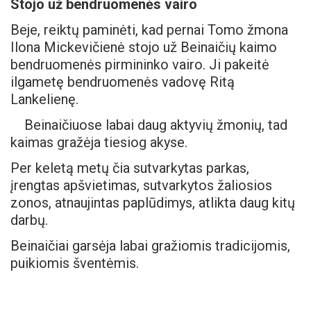
Stojo už bendruomenės vairo
Beje, reiktų paminėti, kad pernai Tomo žmona
Ilona Mickevičienė stojo už Beinaičių kaimo
bendruomenės pirmininko vairo. Ji pakeitė
ilgametę bendruomenės vadovę Ritą
Lankelienę.
Beinaičiuose labai daug aktyvių žmonių, tad
kaimas gražėja tiesiog akyse.
Per keletą metų čia sutvarkytas parkas,
įrengtas apšvietimas, sutvarkytos žaliosios
zonos, atnaujintas paplūdimys, atlikta daug kitų
darbų.
Beinaičiai garsėja labai gražiomis tradicijomis,
puikiomis šventėmis.