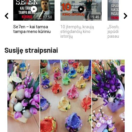
17:50
15:45
Se7en – kai tamsa
10 įtemptų, kraują
„Sostų karai"
tampa meno kūriniu
stingdančių kino
įspūdingas fa
istorijų
pasaulio fe
Susiję straipsniai