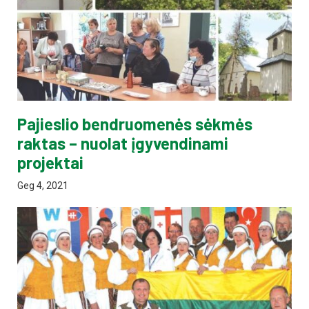
Pajieslio bendruomenės sėkmės
raktas – nuolat įgyvendinami
projektai
Geg 4, 2021