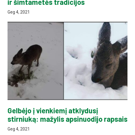
ir šimtametės tradicijos
Geg 4, 2021
Gelbėjo į vienkiemį atklydusį
stirniuką: mažylis apsinuodijo rapsais
Geg 4, 2021