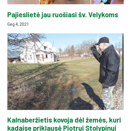
Pajieslietė jau ruošiasi šv. Velykoms
Geg 4, 2021
Kalnaberžietis kovoja dėl žemės, kuri
kadaise priklausė Piotrui Stolypinui