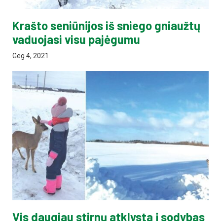
Krašto seniūnijos iš sniego gniaužtų
vaduojasi visu pajėgumu
Geg 4, 2021
Vis daugiau stirnų atklysta į sodybas