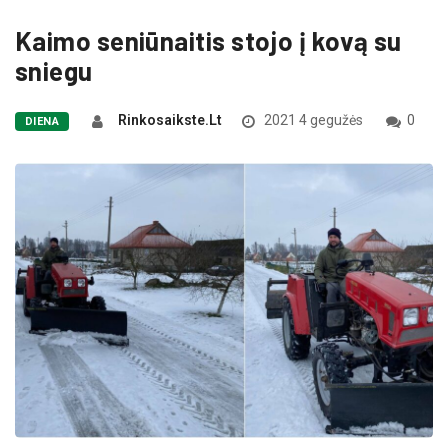
Kaimo seniūnaitis stojo į kovą su
sniegu
Rinkosaikste.lt
2021 4 gegužės
0
DIENA