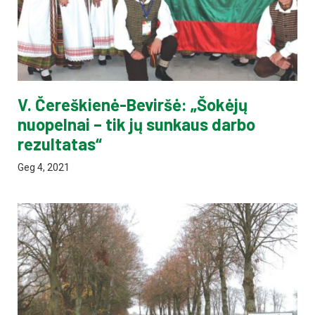
V. Čereškienė-Beviršė: „Šokėjų
nuopelnai – tik jų sunkaus darbo
rezultatas“
Geg 4, 2021