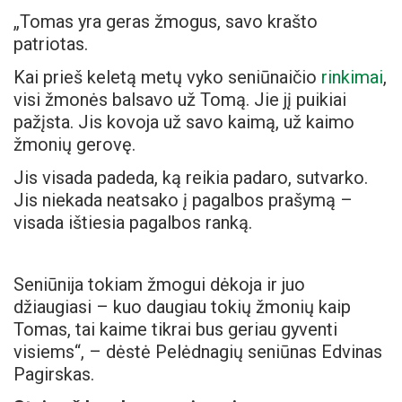
„Tomas yra geras žmogus, savo krašto
patriotas.
Kai prieš keletą metų vyko seniūnaičio
rinkimai
,
visi žmonės balsavo už Tomą. Jie jį puikiai
pažįsta. Jis kovoja už savo kaimą, už kaimo
žmonių gerovę.
Jis visada padeda, ką reikia padaro, sutvarko.
Jis niekada neatsako į pagalbos prašymą –
visada ištiesia pagalbos ranką.
Seniūnija tokiam žmogui dėkoja ir juo
džiaugiasi – kuo daugiau tokių žmonių kaip
Tomas, tai kaime tikrai bus geriau gyventi
visiems“, – dėstė Pelėdnagių seniūnas Edvinas
Pagirskas.