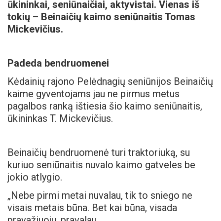
ūkininkai, seniūnaičiai, aktyvistai. Vienas iš
tokių – Beinaičių kaimo seniūnaitis Tomas
Mickevičius.
Padeda bendruomenei
Kėdainių rajono Pelėdnagių seniūnijos Beinaičių
kaime gyventojams jau ne pirmus metus
pagalbos ranką ištiesia šio kaimo seniūnaitis,
ūkininkas T. Mickevičius.
Beinaičių bendruomenė turi traktoriuką, su
kuriuo seniūnaitis nuvalo kaimo gatveles be
jokio atlygio.
„Nebe pirmi metai nuvalau, tik to sniego ne
visais metais būna. Bet kai būna, visada
pravažiuoju, pravalau.