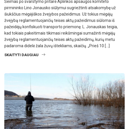
Seimas po svarstymo pritarė Aplinkos apsaugos komiteto
pirmininko Lino Jonausko siūlymui sugriežtinti atsakomybę už
šiukščius mėgėjiškos žvejybos pažeidimus. Už tokius mėgėjų
žvejybą reglamentuojančių teisės aktų pažeidimus siūloma iš
pažeidėjų konfiskuoti transporto priemonę. L. Jonauskas teigia,
kad tokiais pakeitimais tikimasi reikšmingai sumažinti mėgėjų
žvejybą reglamentuojančių teisės aktų pažeidimų, kurių metu
padaroma didelė žala žuvų ištekliams, skaičių. „Prieš 10 […]
SKAITYTI DAUGIAU