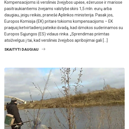
Kompensacijoms iš verslinės žvejybos upėse, ežeruose ir mariose
pasitraukiantiems žvejams valstybė skirs 1,5 mln. eurų arba
daugiau, jeigu reikės, pranešė Aplinkos ministerija. Pasak jos,
Europos Komisija (EK) pritarė tokioms kompensacijoms – EK
praėjusį ketvirtadienį pateikė išvadą, kad išmokos suderinamos su
Europos Sąjungos (ES) vidaus rinka. „Sprendimas priimtas
atsižvelgus į tai, kad verslinės žvejybos apribojimai gali […]
SKAITYTI DAUGIAU