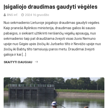
Įsigaliojo draudimas gaudyti vėgėles
BNS inf.
2024 16 gruodžio
Nuo sekmadienio Lietuvoje įsigaliojo draudimas gaudyti vėgėles.
Kaip pranešė Aplinkos ministerija, draudimas galios iki sausio
pabaigos, o siekiant užtikrinti neršiančių vėgėlių apsaugą, nuo
sekmadienio taip pat draudžiama žvejoti visas žuvis Nemuno
upėje nuo Gėgės upės žiočių iki Jurbarko tilto ir Nevėžio upėje nuo
žiočių iki Babtų tilto tamsiuoju paros metu. Draudimai žvejoti
galioja ir kai […]
SKAITYTI DAUGIAU