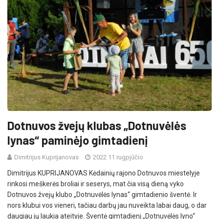
Dotnuvos žvejų klubas „Dotnuvėlės
lynas“ paminėjo gimtadienį
Dimitrijus Kuprijanovas
2022 11 rugpjūčio
Dimitrijus KUPRIJANOVAS Kėdainių rajono Dotnuvos miestelyje
rinkosi meškerės broliai ir seserys, mat čia visą dieną vyko
Dotnuvos žvejų klubo „Dotnuvėlės lynas“ gimtadienio šventė. Ir
nors klubui vos vieneri, tačiau darbų jau nuveikta labai daug, o dar
daugiau jų laukia ateityje. Šventė gimtadienį „Dotnuvėlės lyno“