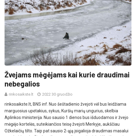
Žvejams mėgėjams kai kurie draudimai
nebegalios
rinkosaikste.lt
2022 30 gruodžio
rinkosaikste.lt, BNS inf. Nuo šeštadienio žvejoti vėl bus leidžiama
marguosius upėtakius, sykus, Kuršių marių ungurius, skelbia
Aplinkos ministerija. Nuo sausio 1 dienos bus išduodamos ir žvejo
mėgėjo kortelės, suteikiančios teisę žvejoti Merkyje, aukščiau
Ožkelaičių tilto. Taip pat sausio 2-ąją įsigalioja draudimas masalui