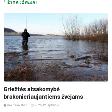
ŽYMA : ŽVEJAI
Griežtės atsakomybė
brakonieriaujantiems žvejams
rinkosaikste.lt
2025 12 lapkričio