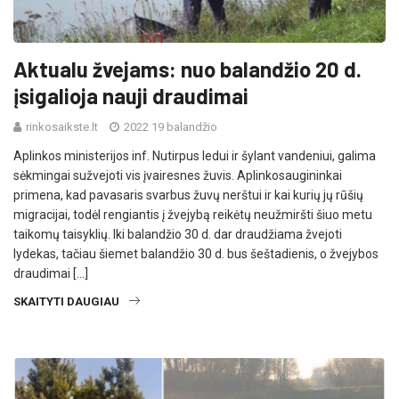
Aktualu žvejams: nuo balandžio 20 d.
įsigalioja nauji draudimai
rinkosaikste.lt
2022 19 balandžio
Aplinkos ministerijos inf. Nutirpus ledui ir šylant vandeniui, galima
sėkmingai sužvejoti vis įvairesnes žuvis. Aplinkosaugininkai
primena, kad pavasaris svarbus žuvų nerštui ir kai kurių jų rūšių
migracijai, todėl rengiantis į žvejybą reikėtų neužmiršti šiuo metu
taikomų taisyklių. Iki balandžio 30 d. dar draudžiama žvejoti
lydekas, tačiau šiemet balandžio 30 d. bus šeštadienis, o žvejybos
draudimai […]
SKAITYTI DAUGIAU