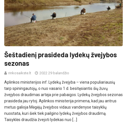
Šeštadienį prasideda lydekų žvejybos
sezonas
rinkosaikste.lt
2022 29 balandžio
Aplinkos ministerijos inf. Lydekų žvejyba – viena populiariausių
tarp spiningautojų, o nuo vasario 1 d. besitęsiantis šių žuvų
žvejybos draudimas artėja prie pabaigos. Lydekų žvejybos sezonas
prasideda jau rytoj. Aplinkos ministerija primena, kad jau antrus
metus galioja Mėgėjų žvejybos vidaus vandenyse taisyklių
nuostata, kuri šiek tiek pailgino lydekų žvejybos draudimą.
Taisyklės draudžia žvejoti lydekas nuo […]