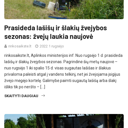
Prasideda lašišų ir šlakių žvejybos
sezonas: žvejų laukia naujovė
rinkosaikste.lt
2022 1 rugsėjo
rinkosaikste.lt, Aplinkos ministerijos inf. Nuo rugsėjo 1 d. prasideda
lašišų ir šlakių žvejybos sezonas. Pagrindinė šių metų naujovė –
nuo rugsėjo 1 iki spalio 15 d. visas sugautas lašišas ir šlakius
privaloma paleisti atgal į vandens telkinį, net jei žvejojama įsigijus
žvejo mėgėjo kortelę. Galimybė paimti sugautą lašišą arba šlakį
išliks tik po neršto – […]
SKAITYTI DAUGIAU