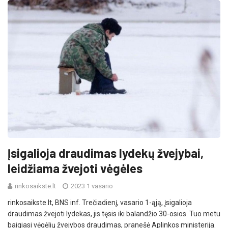
Įsigalioja draudimas lydekų žvejybai,
leidžiama žvejoti vėgėles
rinkosaikste.lt
2023 1 vasario
rinkosaikste.lt, BNS inf. Trečiadienį, vasario 1-ąją, įsigalioja
draudimas žvejoti lydekas, jis tęsis iki balandžio 30-osios. Tuo metu
baigiasi vėgėlių žvejybos draudimas, pranešė Aplinkos ministerija.