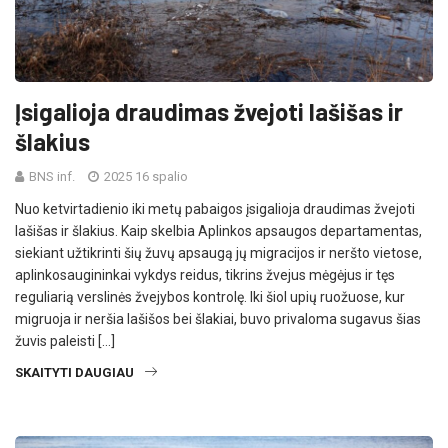
Įsigalioja draudimas žvejoti lašišas ir
šlakius
BNS inf.
2025 16 spalio
Nuo ketvirtadienio iki metų pabaigos įsigalioja draudimas žvejoti
lašišas ir šlakius. Kaip skelbia Aplinkos apsaugos departamentas,
siekiant užtikrinti šių žuvų apsaugą jų migracijos ir neršto vietose,
aplinkosaugininkai vykdys reidus, tikrins žvejus mėgėjus ir tęs
reguliarią verslinės žvejybos kontrolę. Iki šiol upių ruožuose, kur
migruoja ir neršia lašišos bei šlakiai, buvo privaloma sugavus šias
žuvis paleisti […]
SKAITYTI DAUGIAU