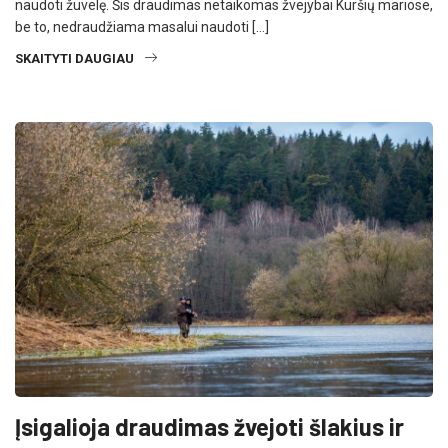
naudoti žuvelę. Šis draudimas netaikomas žvejybai Kuršių mariose,
be to, nedraudžiama masalui naudoti […]
SKAITYTI DAUGIAU
Įsigalioja draudimas žvejoti šlakius ir