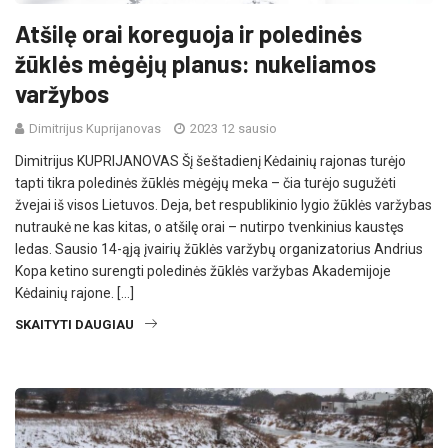
Atšilę orai koreguoja ir poledinės
žūklės mėgėjų planus: nukeliamos
varžybos
Dimitrijus Kuprijanovas
2023 12 sausio
Dimitrijus KUPRIJANOVAS Šį šeštadienį Kėdainių rajonas turėjo
tapti tikra poledinės žūklės mėgėjų meka – čia turėjo sugužėti
žvejai iš visos Lietuvos. Deja, bet respublikinio lygio žūklės varžybas
nutraukė ne kas kitas, o atšilę orai – nutirpo tvenkinius kaustęs
ledas. Sausio 14-ąją įvairių žūklės varžybų organizatorius Andrius
Kopa ketino surengti poledinės žūklės varžybas Akademijoje
Kėdainių rajone. […]
SKAITYTI DAUGIAU