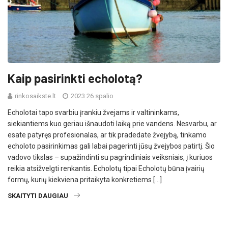
Kaip pasirinkti echolotą?
rinkosaikste.lt
2023 26 spalio
Echolotai tapo svarbiu įrankiu žvejams ir valtininkams,
siekiantiems kuo geriau išnaudoti laiką prie vandens. Nesvarbu, ar
esate patyręs profesionalas, ar tik pradedate žvejybą, tinkamo
echoloto pasirinkimas gali labai pagerinti jūsų žvejybos patirtį. Šio
vadovo tikslas – supažindinti su pagrindiniais veiksniais, į kuriuos
reikia atsižvelgti renkantis. Echolotų tipai Echolotų būna įvairių
formų, kurių kiekviena pritaikyta konkretiems […]
SKAITYTI DAUGIAU