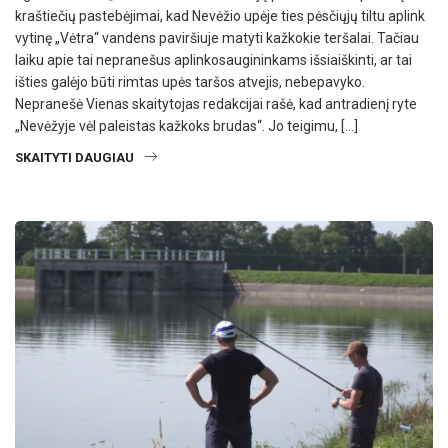
kraštiečių pastebėjimai, kad Nevėžio upėje ties pėsčiųjų tiltu aplink
vytinę „Vėtra“ vandens paviršiuje matyti kažkokie teršalai. Tačiau
laiku apie tai nepranešus aplinkosaugininkams išsiaiškinti, ar tai
išties galėjo būti rimtas upės taršos atvejis, nebepavyko.
Nepranešė Vienas skaitytojas redakcijai rašė, kad antradienį ryte
„Nevėžyje vėl paleistas kažkoks brudas“. Jo teigimu, […]
SKAITYTI DAUGIAU