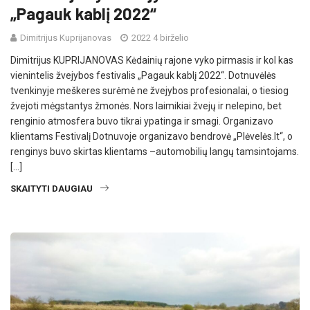
„Pagauk kablį 2022“
Dimitrijus Kuprijanovas
2022 4 birželio
Dimitrijus KUPRIJANOVAS Kėdainių rajone vyko pirmasis ir kol kas
vienintelis žvejybos festivalis „Pagauk kablį 2022“. Dotnuvėlės
tvenkinyje meškeres surėmė ne žvejybos profesionalai, o tiesiog
žvejoti mėgstantys žmonės. Nors laimikiai žvejų ir nelepino, bet
renginio atmosfera buvo tikrai ypatinga ir smagi. Organizavo
klientams Festivalį Dotnuvoje organizavo bendrovė „Plėvelės.lt“, o
renginys buvo skirtas klientams –automobilių langų tamsintojams.
[…]
SKAITYTI DAUGIAU