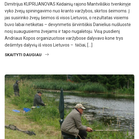
Dimitrijus KUPRIJANOVAS Kėdainių rajono Mantviliškio tvenkinyje
vyko žvejų spiningavimo nuo kranto varžybos, skirtos šeimoms. Į
jas susirinko žvejų šeimos iš visos Lietuvos, o rezultatas visiems
buvo labai netikėtas – devynmetis širvintiškis Danielius nušluostė
nosį suaugusiems žvejams ir tapo nugalėtoju. Visą pusdienį
Andriaus Kopos organizuotose varžybose dalyvavo kone trys
dešimtys dalyvių iš visos Lietuvos – tėčiai, […]
SKAITYTI DAUGIAU