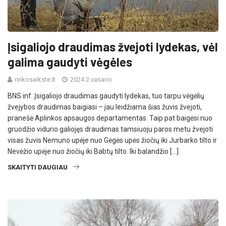
Įsigaliojo draudimas žvejoti lydekas, vėl
galima gaudyti vėgėles
rinkosaikste.lt
2024 2 vasario
BNS inf. Įsigaliojo draudimas gaudyti lydekas, tuo tarpu vėgėlių
žvejybos draudimas baigiasi – jau leidžiama šias žuvis žvejoti,
pranešė Aplinkos apsaugos departamentas. Taip pat baigėsi nuo
gruodžio vidurio galiojęs draudimas tamsiuoju paros metu žvejoti
visas žuvis Nemuno upėje nuo Gėgės upės žiočių iki Jurbarko tilto ir
Nevėžio upėje nuo žiočių iki Babtų tilto. Iki balandžio […]
SKAITYTI DAUGIAU