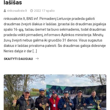
lašišas
rinkosaikste.lt
2022 17 spalio
rinkosaikste.lt, BNS inf. Pirmadienį Lietuvoje pradeda galioti
draudimas žvejoti šlakius ir lašišas. Įprastai šis draudimas įsigalioja
spalio 16-ąją, tačiau šiemet tai buvo sekmadienis, todėl draudimas
pradeda veikti pirmadienį, informavo Aplinkos ministerija. Minėtų
žuvų žvejoti nebus galima iki gruodžio 31 dienos. Visus sugautus
šlakius ir lašišas privaloma paleisti. Šis draudimas galioja didesnėje
Neries dalyje ir dar […]
SKAITYTI DAUGIAU