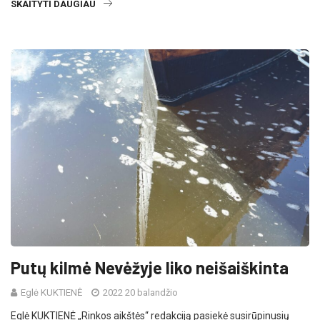
SKAITYTI DAUGIAU
Putų kilmė Nevėžyje liko neišaiškinta
Eglė KUKTIENĖ
2022 20 balandžio
Eglė KUKTIENĖ „Rinkos aikštės“ redakciją pasiekė susirūpinusių