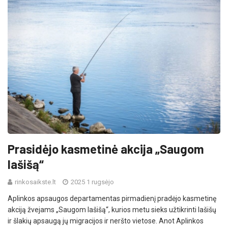
Prasidėjo kasmetinė akcija „Saugom
lašišą“
rinkosaikste.lt
2025 1 rugsėjo
Aplinkos apsaugos departamentas pirmadienį pradėjo kasmetinę
akciją žvejams „Saugom lašišą“, kurios metu sieks užtikrinti lašišų
ir šlakių apsaugą jų migracijos ir neršto vietose. Anot Aplinkos