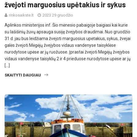
žvejoti marguosius upėtakius ir sykus
rinkosaikste.lt
2023 29 gruodžio
Aplinkos ministerijos inf. Šio mėnesio pabaigoje baigiasi kai kurie
su lašišinių žuvų apsauga susiję žvejybos draudimai. Nuo gruodžio
31 d. jau bus leidžiama žvejoti marguosius upėtakius, sykus, žvejai
galės žvejoti Mėgėjų žvejybos vidaus vandenyse taisyklėse
nurodytose upėse ar jų ruožuose. Įprastai žvejoti Mėgėjų žvejybos
vidaus vandenyse taisyklių 2 ir 4 prieduose nurodytose upėse ar jų
[…]
SKAITYTI DAUGIAU