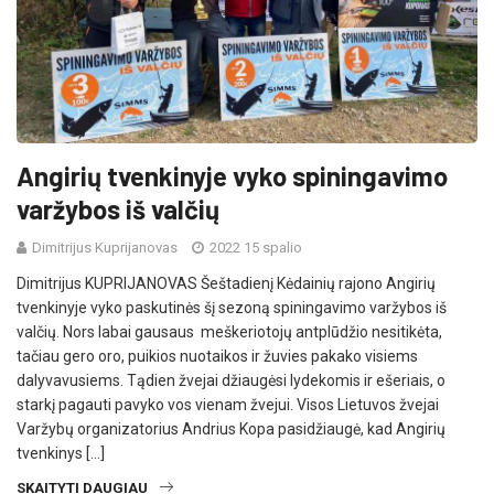
Angirių tvenkinyje vyko spiningavimo
varžybos iš valčių
Dimitrijus Kuprijanovas
2022 15 spalio
Dimitrijus KUPRIJANOVAS Šeštadienį Kėdainių rajono Angirių
tvenkinyje vyko paskutinės šį sezoną spiningavimo varžybos iš
valčių. Nors labai gausaus meškeriotojų antplūdžio nesitikėta,
tačiau gero oro, puikios nuotaikos ir žuvies pakako visiems
dalyvavusiems. Tądien žvejai džiaugėsi lydekomis ir ešeriais, o
starkį pagauti pavyko vos vienam žvejui. Visos Lietuvos žvejai
Varžybų organizatorius Andrius Kopa pasidžiaugė, kad Angirių
tvenkinys […]
SKAITYTI DAUGIAU