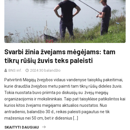
Svarbi žinia žvejams mėgėjams: tam
tikrų rūšių žuvis teks paleisti
BNS inf.
2024 30 balandžio
Patvirtinti Mėgėjų žvejybos vidaus vandenyse taisyklių pakeitimai,
kurie draudžia žvejybos metu paimti tam tikrų rūšių dideles žuvis.
Tokia nuostata buvo priimta po diskusijų su žvejų mėgėjų
organizacijomis ir mokslininkais. Taip pat taisyklėse patikslintos kai
kurios kitos žvejams mėgėjams aktualios nuostatos. Nuo
antradienio, balandžio 30 d., reikės paleisti pagautus ne tik
mažesnius nei 50 cm, bet ir didesnius […]
SKAITYTI DAUGIAU