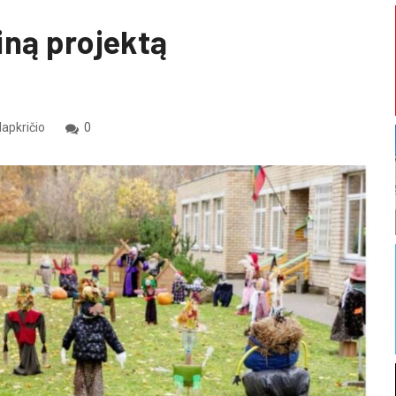
iną projektą
lapkričio
0