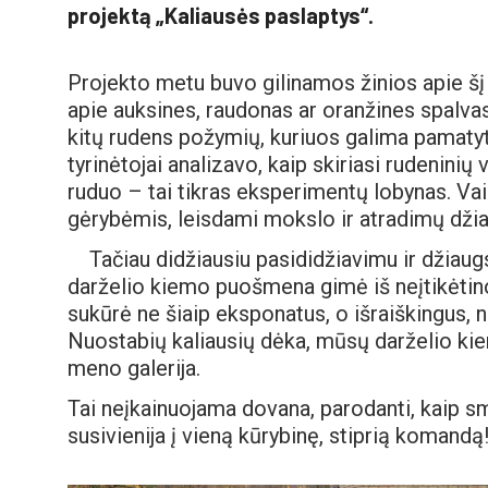
projektą „Kaliausės paslaptys“.
Projekto metu buvo gilinamos žinios apie šį
apie auksines, raudonas ar oranžines spalva
kitų rudens požymių, kuriuos galima pamatyti, 
tyrinėtojai analizavo, kaip skiriasi rudeninių
ruduo – tai tikras eksperimentų lobynas. Va
gėrybėmis, leisdami mokslo ir atradimų džia
Tačiau didžiausiu pasididžiavimu ir džiau
darželio kiemo puošmena gimė iš neįtikėtino
sukūrė ne šiaip eksponatus, o išraiškingus, n
Nuostabių kaliausių dėka, mūsų darželio kie
meno galerija.
Tai neįkainuojama dovana, parodanti, kaip sma
susivienija į vieną kūrybinę, stiprią komandą