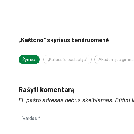
„Kaštono“ skyriaus bendruomenė
Žymės:
„Kaliausės paslaptys“
Akademijos gimnaz
Rašyti komentarą
El. pašto adresas nebus skelbiamas.
Būtini 