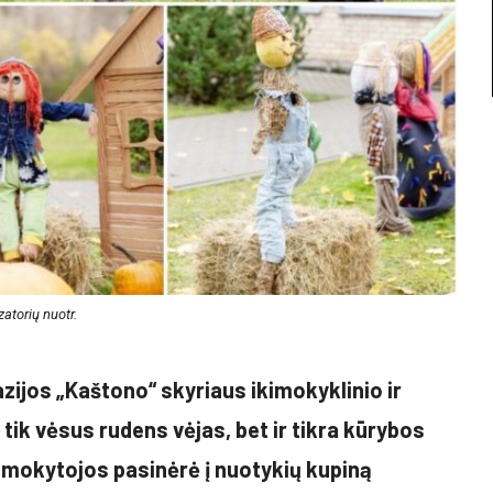
atorių nuotr.
ijos „Kaštono“ skyriaus ikimokyklinio ir
ik vėsus rudens vėjas, bet ir tikra kūrybos
 ir mokytojos pasinėrė į nuotykių kupiną