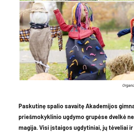
Organiz
Paskutinę spalio savaitę Akademijos gimnaz
priešmokyklinio ugdymo grupėse dvelkė ne t
magija. Visi įstaigos ugdytiniai, jų tėveliai