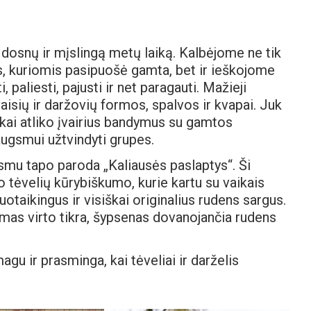
 dosnų ir mįslingą metų laiką. Kalbėjome ne tik
s, kuriomis pasipuošė gamta, bet ir ieškojome
paliesti, pajusti ir net paragauti. Mažieji
 vaisių ir daržovių formos, spalvos ir kvapai. Juk
ikai atliko įvairius bandymus su gamtos
ugsmui užtvindyti grupes.
gsmu tapo paroda „Kaliausės paslaptys“. Ši
 tėvelių kūrybiškumo, kurie kartu su vaikais
uotaikingus ir visiškai originalius rudens sargus.
mas virto tikra, šypsenas dovanojančia rudens
gu ir prasminga, kai tėveliai ir darželis
!