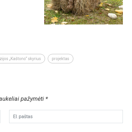
ijos „Kaštono“ skyrius
projektas
laukeliai pažymėti
*