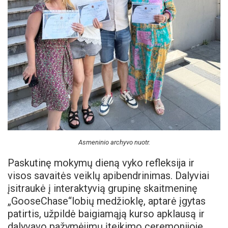
Asmeninio archyvo nuotr.
Paskutinę mokymų dieną vyko refleksija ir
visos savaitės veiklų apibendrinimas. Dalyviai
įsitraukė į interaktyvią grupinę skaitmeninę
„GooseChase“lobių medžioklę, aptarė įgytas
patirtis, užpildė baigiamąją kurso apklausą ir
dalyvavo pažymėjimų įteikimo ceremonijoje.