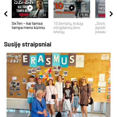
17:50
15:45
Se7en – kai tamsa
10 įtemptų, kraują
„Sostų karai"
tampa meno kūriniu
stingdančių kino
įspūdingas fa
istorijų
pasaulio fe
Susiję straipsniai