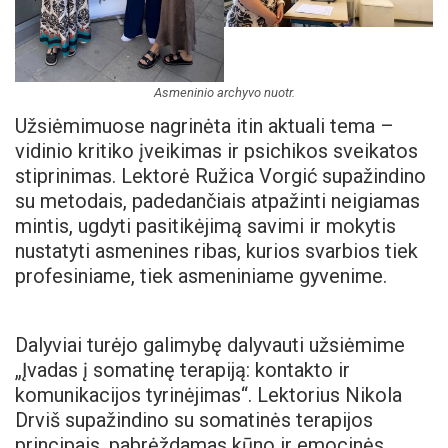
Asmeninio archyvo nuotr.
Užsiėmimuose nagrinėta itin aktuali tema –
vidinio kritiko įveikimas ir psichikos sveikatos
stiprinimas. Lektorė Ružica Vorgić supažindino
su metodais, padedančiais atpažinti neigiamas
mintis, ugdyti pasitikėjimą savimi ir mokytis
nustatyti asmenines ribas, kurios svarbios tiek
profesiniame, tiek asmeniniame gyvenime.
Dalyviai turėjo galimybę dalyvauti užsiėmime
„Įvadas į somatinę terapiją: kontakto ir
komunikacijos tyrinėjimas“. Lektorius Nikola
Drviš supažindino su somatinės terapijos
principais, pabrėždamas kūno ir emocinės