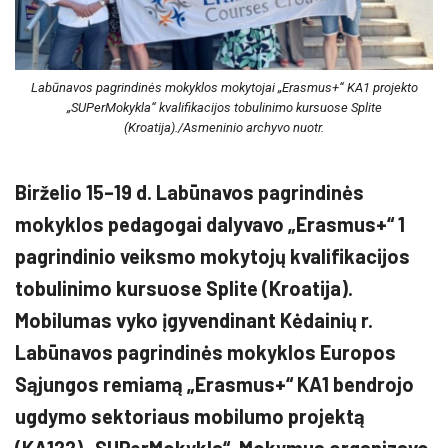
Labūnavos pagrindinės mokyklos mokytojai „Erasmus+“ KA1 projekto
„SUPerMokykla“ kvalifikacijos tobulinimo kursuose Splite
(Kroatija)./Asmeninio archyvo nuotr.
Birželio 15–19 d. Labūnavos pagrindinės
mokyklos pedagogai dalyvavo „Erasmus+“ 1
pagrindinio veiksmo mokytojų kvalifikacijos
tobulinimo kursuose Splite (Kroatija).
Mobilumas vyko įgyvendinant Kėdainių r.
Labūnavos pagrindinės mokyklos Europos
Sąjungos remiamą „Erasmus+“ KA1 bendrojo
ugdymo sektoriaus mobilumo projektą