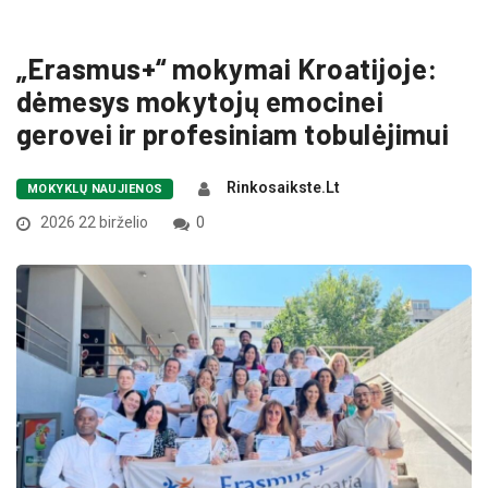
„Erasmus+“ mokymai Kroatijoje:
dėmesys mokytojų emocinei
gerovei ir profesiniam tobulėjimui
Rinkosaikste.lt
MOKYKLŲ NAUJIENOS
2026 22 birželio
0