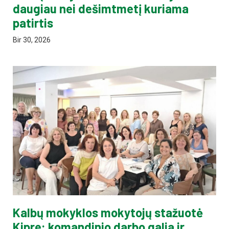
daugiau nei dešimtmetį kuriama
patirtis
Bir 30, 2026
Kalbų mokyklos mokytojų stažuotė
Kipre: komandinio darbo galia ir