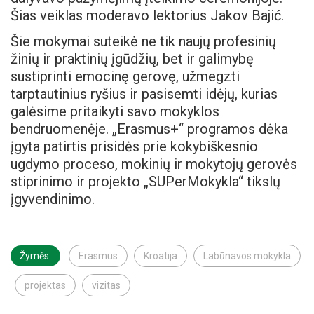
Šias veiklas moderavo lektorius Jakov Bajić.
Šie mokymai suteikė ne tik naujų profesinių
žinių ir praktinių įgūdžių, bet ir galimybę
sustiprinti emocinę gerovę, užmegzti
tarptautinius ryšius ir pasisemti idėjų, kurias
galėsime pritaikyti savo mokyklos
bendruomenėje. „Erasmus+“ programos dėka
įgyta patirtis prisidės prie kokybiškesnio
ugdymo proceso, mokinių ir mokytojų gerovės
stiprinimo ir projekto „SUPerMokykla“ tikslų
įgyvendinimo.
Žymės:
Erasmus
Kroatija
Labūnavos mokykla
projektas
vizitas