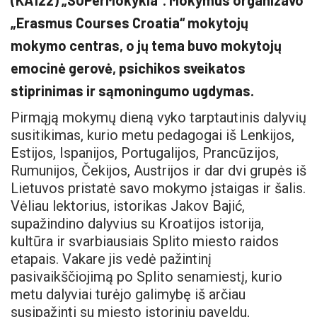
(KA122) „SUPerMokykla“. Mokymus organizavo
„Erasmus Courses Croatia“ mokytojų
mokymo centras, o jų tema buvo mokytojų
emocinė gerovė, psichikos sveikatos
stiprinimas ir sąmoningumo ugdymas.
Pirmąją mokymų dieną vyko tarptautinis dalyvių
susitikimas, kurio metu pedagogai iš Lenkijos,
Estijos, Ispanijos, Portugalijos, Prancūzijos,
Rumunijos, Čekijos, Austrijos ir dar dvi grupės iš
Lietuvos pristatė savo mokymo įstaigas ir šalis.
Vėliau lektorius, istorikas Jakov Bajić,
supažindino dalyvius su Kroatijos istorija,
kultūra ir svarbiausiais Splito miesto raidos
etapais. Vakare jis vedė pažintinį
pasivaikščiojimą po Splito senamiestį, kurio
metu dalyviai turėjo galimybę iš arčiau
susipažinti su miesto istoriniu paveldu,