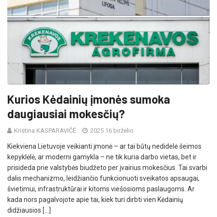
Kurios Kėdainių įmonės sumoka
daugiausiai mokesčių?
Kristina KASPARAVIČĖ
2025 16 birželio
Kiekviena Lietuvoje veikianti įmonė – ar tai būtų nedidelė šeimos
kepyklėlė, ar moderni gamykla – ne tik kuria darbo vietas, bet ir
prisideda prie valstybės biudžeto per įvairius mokesčius. Tai svarbi
dalis mechanizmo, leidžiančio funkcionuoti sveikatos apsaugai,
švietimui, infrastruktūrai ir kitoms viešosioms paslaugoms. Ar
kada nors pagalvojote apie tai, kiek turi dirbti vien Kėdainių
didžiausios […]