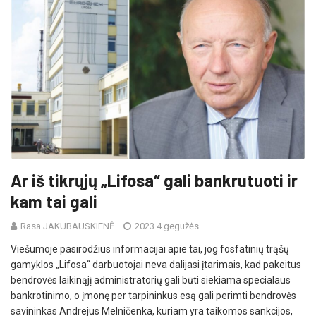
Ar iš tikrųjų „Lifosa“ gali bankrutuoti ir
kam tai gali
Rasa JAKUBAUSKIENĖ
2023 4 gegužės
Viešumoje pasirodžius informacijai apie tai, jog fosfatinių trąšų
gamyklos „Lifosa“ darbuotojai neva dalijasi įtarimais, kad pakeitus
bendrovės laikinąjį administratorių gali būti siekiama specialaus
bankrotinimo, o įmonę per tarpininkus esą gali perimti bendrovės
savininkas Andrejus Melničenka, kuriam yra taikomos sankcijos,