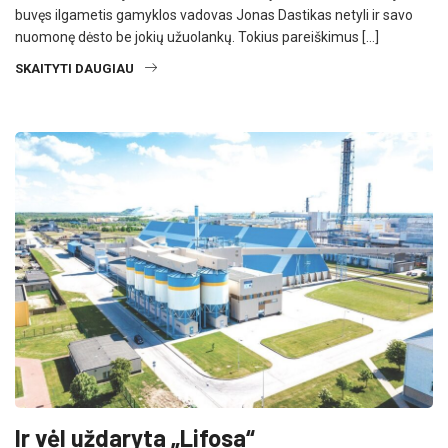
buvęs ilgametis gamyklos vadovas Jonas Dastikas netyli ir savo
nuomonę dėsto be jokių užuolankų. Tokius pareiškimus […]
SKAITYTI DAUGIAU
Ir vėl uždaryta „Lifosa“