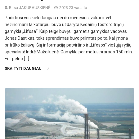
Rasa JAKUBAUSKIENĖ
2023 23 vasario
Padirbusi vos kiek daugiau nei du mėnesius, vakar ir vėl
nežinomam laikotarpiui buvo uždaryta Kėdainių fosforo trąšų
gamykla „Lifosa“. Kaip teigė buvęs ilgametis gamyklos vadovas
Jonas Dastikas, toks sprendimas buvo priimtas po to, kai įmonė
pritrūko žaliavų. Šią informaciją patvirtino ir „Lifosos“ viešųjų ryšių
specialistė Indrė Mažeikienė. Gamykla per metus prarado 150 mln.
Eur pelno […]
SKAITYTI DAUGIAU