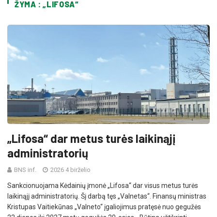
ŽYMA : „LIFOSA“
„Lifosa“ dar metus turės laikinąjį
administratorių
BNS inf.
2026 4 birželio
Sankcionuojama Kėdainių įmonė „Lifosa“ dar visus metus turės
laikinąjį administratorių. Šį darbą tęs „Valnetas“. Finansų ministras
Kristupas Vaitiekūnas „Valneto“ įgaliojimus pratęsė nuo gegužės