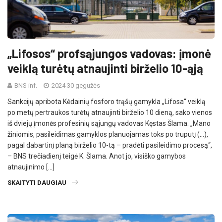
„Lifosos“ profsąjungos vadovas: įmonė
veiklą turėtų atnaujinti birželio 10-ąją
BNS inf.
2024 30 gegužės
Sankcijų apribota Kėdainių fosforo trąšų gamykla „Lifosa“ veiklą
po metų pertraukos turėtų atnaujinti birželio 10 dieną, sako vienos
iš dviejų įmonės profesinių sąjungų vadovas Kęstas Šlama. „Mano
žiniomis, pasileidimas gamyklos planuojamas toks po truputį (…),
pagal dabartinį planą birželio 10-tą – pradėti pasileidimo procesą“,
– BNS trečiadienį teigė K. Šlama. Anot jo, visiško gamybos
atnaujinimo […]
SKAITYTI DAUGIAU