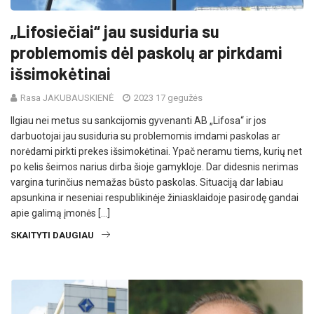
„Lifosiečiai“ jau susiduria su
problemomis dėl paskolų ar pirkdami
išsimokėtinai
Rasa JAKUBAUSKIENĖ
2023 17 gegužės
Ilgiau nei metus su sankcijomis gyvenanti AB „Lifosa“ ir jos
darbuotojai jau susiduria su problemomis imdami paskolas ar
norėdami pirkti prekes išsimokėtinai. Ypač neramu tiems, kurių net
po kelis šeimos narius dirba šioje gamykloje. Dar didesnis nerimas
vargina turinčius nemažas būsto paskolas. Situaciją dar labiau
apsunkina ir neseniai respublikinėje žiniasklaidoje pasirodę gandai
apie galimą įmonės […]
SKAITYTI DAUGIAU