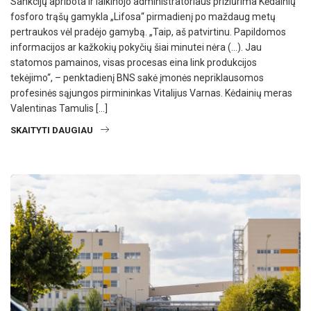
Sankcijų apribota ir laikinojo administratoriaus prižiūrima Kėdainių
fosforo trąšų gamykla „Lifosa“ pirmadienį po maždaug metų
pertraukos vėl pradėjo gamybą. „Taip, aš patvirtinu. Papildomos
informacijos ar kažkokių pokyčių šiai minutei nėra (…). Jau
statomos pamainos, visas procesas eina link produkcijos
tekėjimo“, – penktadienį BNS sakė įmonės nepriklausomos
profesinės sąjungos pirmininkas Vitalijus Varnas. Kėdainių meras
Valentinas Tamulis […]
SKAITYTI DAUGIAU