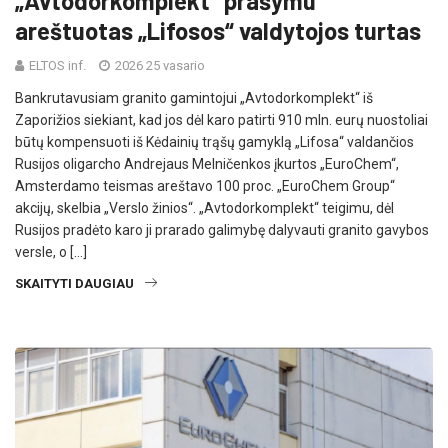
„Avtodorkomplekt“ prašymu
areštuotas „Lifosos“ valdytojos turtas
ELTOS inf.
2026 25 vasario
Bankrutavusiam granito gamintojui „Avtodorkomplekt“ iš
Zaporižios siekiant, kad jos dėl karo patirti 910 mln. eurų nuostoliai
būtų kompensuoti iš Kėdainių trąšų gamyklą „Lifosa“ valdančios
Rusijos oligarcho Andrejaus Melničenkos įkurtos „EuroChem“,
Amsterdamo teismas areštavo 100 proc. „EuroChem Group“
akcijų, skelbia „Verslo žinios“. „Avtodorkomplekt“ teigimu, dėl
Rusijos pradėto karo ji prarado galimybę dalyvauti granito gavybos
versle, o […]
SKAITYTI DAUGIAU