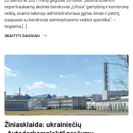
22 dienos iki 2027 metų gegužės 20-osios. „Būtina užtikrinti
nepertraukiamą akcinės bendrovės „Lifosa“ gamybinę ir komercinę
veiklą, esamo laikinojo administratoriaus įgytas žinias ir patirtį,
susijusias su bendrovės administravimo veiklos specifika“, –
teigiama […]
SKAITYTI DAUGIAU
Žiniasklaida: ukrainiečių