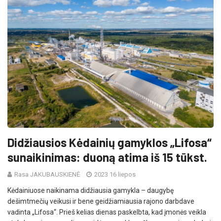
Didžiausios Kėdainių gamyklos „Lifosa“
sunaikinimas: duoną atima iš 15 tūkst.
Rasa JAKUBAUSKIENĖ
2023 16 liepos
Kėdainiuose naikinama didžiausia gamykla – daugybę
dešimtmečių veikusi ir bene geidžiamiausia rajono darbdave
vadinta „Lifosa“. Prieš kelias dienas paskelbta, kad įmonės veikla