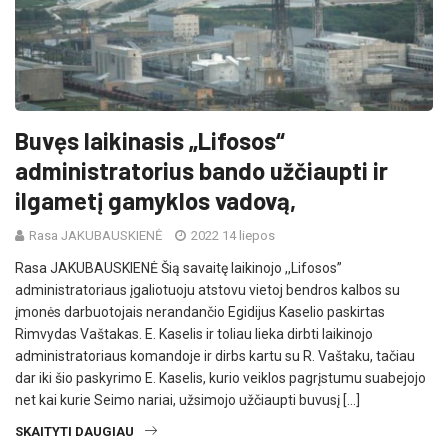
Buvęs laikinasis „Lifosos“
administratorius bando užčiaupti ir
ilgametį gamyklos vadovą,
Rasa JAKUBAUSKIENĖ
2022 14 liepos
Rasa JAKUBAUSKIENĖ Šią savaitę laikinojo ,,Lifosos”
administratoriaus įgaliotuoju atstovu vietoj bendros kalbos su
įmonės darbuotojais nerandančio Egidijus Kaselio paskirtas
Rimvydas Vaštakas. E. Kaselis ir toliau lieka dirbti laikinojo
administratoriaus komandoje ir dirbs kartu su R. Vaštaku, tačiau
dar iki šio paskyrimo E. Kaselis, kurio veiklos pagrįstumu suabejojo
net kai kurie Seimo nariai, užsimojo užčiaupti buvusį […]
SKAITYTI DAUGIAU