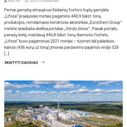
BNS inf.
2025 24 balandžio
Pernai gamybą atnaujinusi Kėdainių fosforo trąšų gamykla
„Lifosa“ praėjusiais metais pagamino 440,9 tūkst. tonų
produkcijos, remdamasis bendrovės akcininkės „Eurochem Group“
metine ataskaita skelbia portalas „Verslo žinios“. Pasak portalo,
panašų kiekį, maždaug 446,8 tūkst. tonų diamonio fosfato,
„Lifosa“ buvo pagaminusi 2021 metais – tuomet dėl palankios
kainos (436 eurų už toną) įmonės pardavimo pajamos viršijo 526
[…]
SKAITYTI DAUGIAU