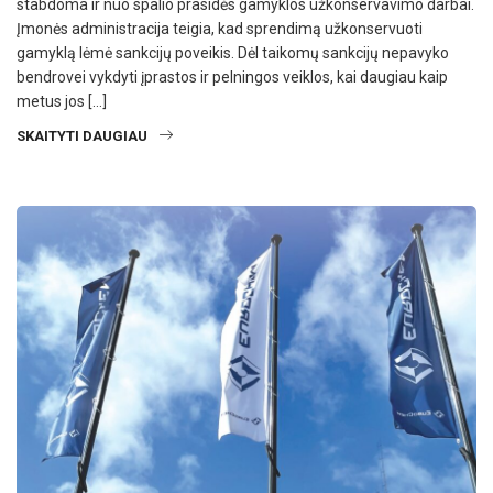
stabdoma ir nuo spalio prasidės gamyklos užkonservavimo darbai.
Įmonės administracija teigia, kad sprendimą užkonservuoti
gamyklą lėmė sankcijų poveikis. Dėl taikomų sankcijų nepavyko
bendrovei vykdyti įprastos ir pelningos veiklos, kai daugiau kaip
metus jos […]
SKAITYTI DAUGIAU