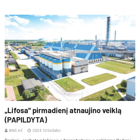
„Lifosa“ pirmadienį atnaujino veiklą
(PAPILDYTA)
BNS inf.
2024 10 birželio