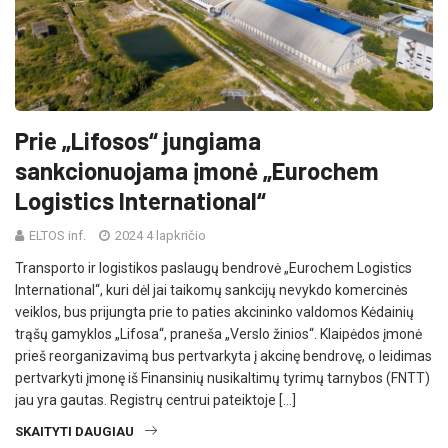
Prie „Lifosos“ jungiama
sankcionuojama įmonė „Eurochem
Logistics International“
ELTOS inf.
2024 4 lapkričio
Transporto ir logistikos paslaugų bendrovė „Eurochem Logistics
International“, kuri dėl jai taikomų sankcijų nevykdo komercinės
veiklos, bus prijungta prie to paties akcininko valdomos Kėdainių
trąšų gamyklos „Lifosa“, praneša „Verslo žinios“. Klaipėdos įmonė
prieš reorganizavimą bus pertvarkyta į akcinę bendrovę, o leidimas
pertvarkyti įmonę iš Finansinių nusikaltimų tyrimų tarnybos (FNTT)
jau yra gautas. Registrų centrui pateiktoje […]
SKAITYTI DAUGIAU