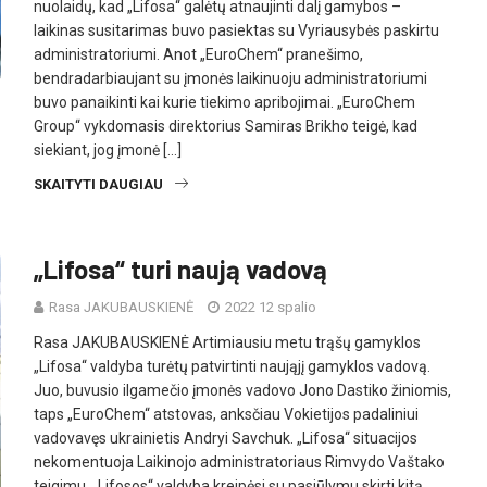
nuolaidų, kad „Lifosa“ galėtų atnaujinti dalį gamybos –
laikinas susitarimas buvo pasiektas su Vyriausybės paskirtu
administratoriumi. Anot „EuroChem“ pranešimo,
bendradarbiaujant su įmonės laikinuoju administratoriumi
buvo panaikinti kai kurie tiekimo apribojimai. „EuroChem
Group“ vykdomasis direktorius Samiras Brikho teigė, kad
siekiant, jog įmonė […]
SKAITYTI DAUGIAU
„Lifosa“ turi naują vadovą
Rasa JAKUBAUSKIENĖ
2022 12 spalio
Rasa JAKUBAUSKIENĖ Artimiausiu metu trąšų gamyklos
„Lifosa“ valdyba turėtų patvirtinti naująjį gamyklos vadovą.
Juo, buvusio ilgamečio įmonės vadovo Jono Dastiko žiniomis,
taps „EuroChem“ atstovas, anksčiau Vokietijos padaliniui
vadovavęs ukrainietis Andryi Savchuk. „Lifosa“ situacijos
nekomentuoja Laikinojo administratoriaus Rimvydo Vaštako
teigimu, „Lifosos“ valdyba kreipėsi su pasiūlymu skirti kitą