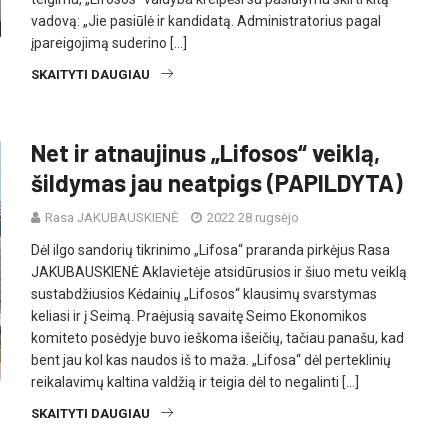
vadovą: „Jie pasiūlė ir kandidatą. Administratorius pagal
įpareigojimą suderino […]
SKAITYTI DAUGIAU
Net ir atnaujinus „Lifosos“ veiklą,
šildymas jau neatpigs (PAPILDYTA)
Rasa JAKUBAUSKIENĖ
2022 28 rugsėjo
Dėl ilgo sandorių tikrinimo „Lifosa“ praranda pirkėjus Rasa
JAKUBAUSKIENĖ Aklavietėje atsidūrusios ir šiuo metu veiklą
sustabdžiusios Kėdainių „Lifosos“ klausimų svarstymas
keliasi ir į Seimą. Praėjusią savaitę Seimo Ekonomikos
komiteto posėdyje buvo ieškoma išeičių, tačiau panašu, kad
bent jau kol kas naudos iš to maža. „Lifosa“ dėl perteklinių
reikalavimų kaltina valdžią ir teigia dėl to negalinti […]
SKAITYTI DAUGIAU