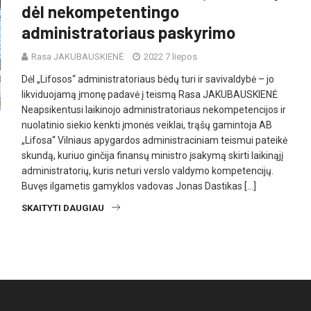
dėl nekompetentingo
administratoriaus paskyrimo
Rasa JAKUBAUSKIENĖ
2022 7 liepos
Dėl „Lifosos“ administratoriaus bėdų turi ir savivaldybė – jo
likviduojamą įmonę padavė į teismą Rasa JAKUBAUSKIENĖ
Neapsikentusi laikinojo administratoriaus nekompetencijos ir
nuolatinio siekio kenkti įmonės veiklai, trąšų gamintoja AB
„Lifosa“ Vilniaus apygardos administraciniam teismui pateikė
skundą, kuriuo ginčija finansų ministro įsakymą skirti laikinąjį
administratorių, kuris neturi verslo valdymo kompetencijų.
Buvęs ilgametis gamyklos vadovas Jonas Dastikas […]
SKAITYTI DAUGIAU