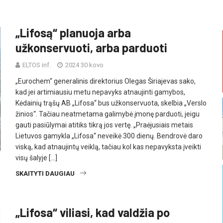
„Lifosą“ planuoja arba
užkonservuoti, arba parduoti
ELTOS inf.
2024 30 kovo
„Eurochem“ generalinis direktorius Olegas Širiajevas sako,
kad jei artimiausiu metu nepavyks atnaujinti gamybos,
Kėdainių trąšų AB „Lifosa“ bus užkonservuota, skelbia „Verslo
žinios“. Tačiau neatmetama galimybė įmonę parduoti, jeigu
gauti pasiūlymai atitiks tikrą jos vertę. „Praėjusiais metais
Lietuvos gamykla „Lifosa“ neveikė 300 dienų. Bendrovė daro
viską, kad atnaujintų veiklą, tačiau kol kas nepavyksta įveikti
visų šalyje […]
SKAITYTI DAUGIAU
„Lifosa“ viliasi, kad valdžia po