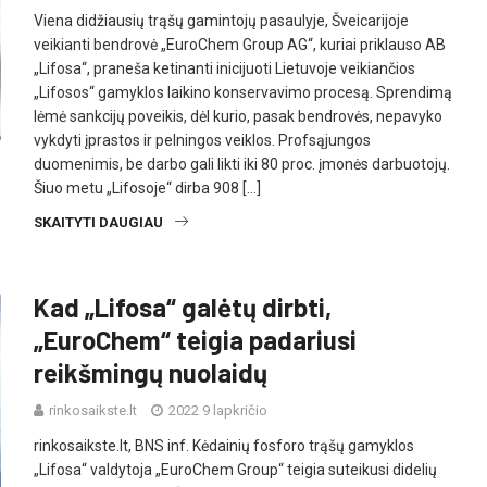
Viena didžiausių trąšų gamintojų pasaulyje, Šveicarijoje
veikianti bendrovė „EuroChem Group AG“, kuriai priklauso AB
„Lifosa“, praneša ketinanti inicijuoti Lietuvoje veikiančios
„Lifosos“ gamyklos laikino konservavimo procesą. Sprendimą
lėmė sankcijų poveikis, dėl kurio, pasak bendrovės, nepavyko
vykdyti įprastos ir pelningos veiklos. Profsąjungos
duomenimis, be darbo gali likti iki 80 proc. įmonės darbuotojų.
Šiuo metu „Lifosoje“ dirba 908 […]
SKAITYTI DAUGIAU
Kad „Lifosa“ galėtų dirbti,
„EuroChem“ teigia padariusi
reikšmingų nuolaidų
rinkosaikste.lt
2022 9 lapkričio
rinkosaikste.lt, BNS inf. Kėdainių fosforo trąšų gamyklos
„Lifosa“ valdytoja „EuroChem Group“ teigia suteikusi didelių