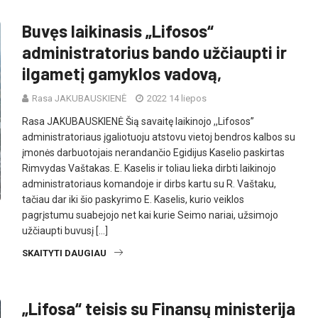
Buvęs laikinasis „Lifosos“
administratorius bando užčiaupti ir
ilgametį gamyklos vadovą,
Rasa JAKUBAUSKIENĖ
2022 14 liepos
Rasa JAKUBAUSKIENĖ Šią savaitę laikinojo ,,Lifosos”
administratoriaus įgaliotuoju atstovu vietoj bendros kalbos su
įmonės darbuotojais nerandančio Egidijus Kaselio paskirtas
Rimvydas Vaštakas. E. Kaselis ir toliau lieka dirbti laikinojo
administratoriaus komandoje ir dirbs kartu su R. Vaštaku,
tačiau dar iki šio paskyrimo E. Kaselis, kurio veiklos
pagrįstumu suabejojo net kai kurie Seimo nariai, užsimojo
užčiaupti buvusį […]
SKAITYTI DAUGIAU
„Lifosa“ teisis su Finansų ministerija