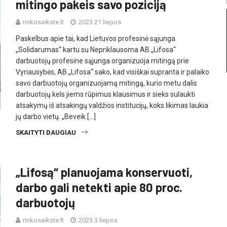
mitingo pakeis savo poziciją
rinkosaikste.lt
2023 21 liepos
Paskelbus apie tai, kad Lietuvos profesinė sąjunga
„Solidarumas“ kartu su Nepriklausoma AB „Lifosa“
darbuotojų profesine sąjunga organizuoja mitingą prie
Vyriausybės, AB „Lifosa“ sako, kad visiškai supranta ir palaiko
savo darbuotojų organizuojamą mitingą, kurio metu dalis
darbuotojų kels jiems rūpimus klausimus ir sieks sulaukti
atsakymų iš atsakingų valdžios institucijų, koks likimas laukia
jų darbo vietų. „Beveik […]
SKAITYTI DAUGIAU
„Lifosą“ planuojama konservuoti,
darbo gali netekti apie 80 proc.
darbuotojų
rinkosaikste.lt
2023 3 liepos