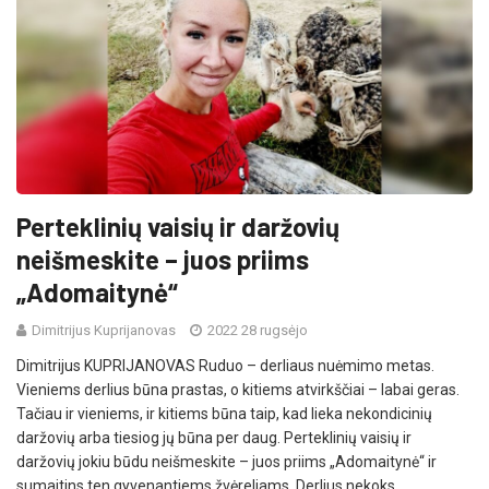
Perteklinių vaisių ir daržovių
neišmeskite – juos priims
„Adomaitynė“
Dimitrijus Kuprijanovas
2022 28 rugsėjo
Dimitrijus KUPRIJANOVAS Ruduo – derliaus nuėmimo metas.
Vieniems derlius būna prastas, o kitiems atvirkščiai – labai geras.
Tačiau ir vieniems, ir kitiems būna taip, kad lieka nekondicinių
daržovių arba tiesiog jų būna per daug. Perteklinių vaisių ir
daržovių jokiu būdu neišmeskite – juos priims „Adomaitynė“ ir
sumaitins ten gyvenantiems žvėreliams. Derlius nekoks