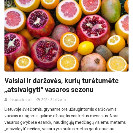
Vaisiai ir daržovės, kurių turėtumėte
„atsivalgyti“ vasaros sezonu
rinkosaikste.lt
2024 3 birželio
Lietuvoje šviežiomis, gryname ore užaugintomis daržovėmis,
vaisiais ir uogomis galime džiaugtis vos kelius mėnesius. Nors
vasaros gėrybėse esančių naudingųjų medžiagų visiems metams
„atsivalgyti“ neišeis, vasara yra puikus metas gauti daugiau