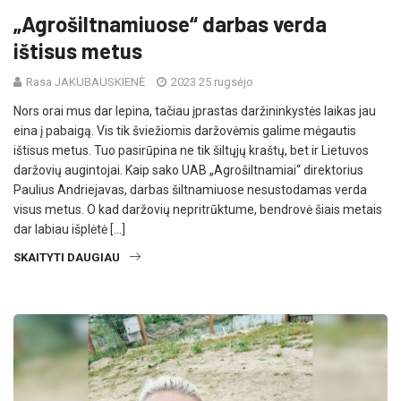
„Agrošiltnamiuose“ darbas verda
ištisus metus
Rasa JAKUBAUSKIENĖ
2023 25 rugsėjo
Nors orai mus dar lepina, tačiau įprastas daržininkystės laikas jau
eina į pabaigą. Vis tik šviežiomis daržovėmis galime mėgautis
ištisus metus. Tuo pasirūpina ne tik šiltųjų kraštų, bet ir Lietuvos
daržovių augintojai. Kaip sako UAB „Agrošiltnamiai“ direktorius
Paulius Andriejavas, darbas šiltnamiuose nesustodamas verda
visus metus. O kad daržovių nepritrūktume, bendrovė šiais metais
dar labiau išplėtė […]
SKAITYTI DAUGIAU