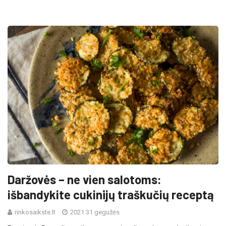
Daržovės – ne vien salotoms:
išbandykite cukinijų traškučių receptą
rinkosaikste.lt
2021 31 gegužės