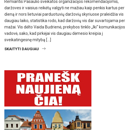
Remiantis Pasaulio sveikatos organizacijos rekomendacijomis,
daržoves ir vaisius reikėtų valgyti ne mažiau kaip penkis kartus per
dieną ir nors lietuviai parduotuvių daržovių skyriuose praleidžia vis
daugiau laiko, statistika rodo, kad daržovių vis dar suvartojama per
mažai. Vis dėlto Vaida Budrienė, prekybos tinklo „Iki“ komunikacijos
vadovė, sako, kad pirkėjai vis daugiau dėmesio kreipia į
sveikatingesnę mitybą […]
SKAITYTI DAUGIAU