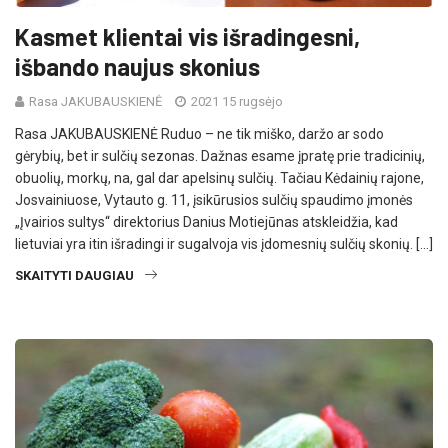
Kasmet klientai vis išradingesni,
išbando naujus skonius
Rasa JAKUBAUSKIENĖ
2021 15 rugsėjo
Rasa JAKUBAUSKIENĖ Ruduo – ne tik miško, daržo ar sodo
gėrybių, bet ir sulčių sezonas. Dažnas esame įpratę prie tradicinių,
obuolių, morkų, na, gal dar apelsinų sulčių. Tačiau Kėdainių rajone,
Josvainiuose, Vytauto g. 11, įsikūrusios sulčių spaudimo įmonės
„Įvairios sultys“ direktorius Danius Motiejūnas atskleidžia, kad
lietuviai yra itin išradingi ir sugalvoja vis įdomesnių sulčių skonių. […]
SKAITYTI DAUGIAU