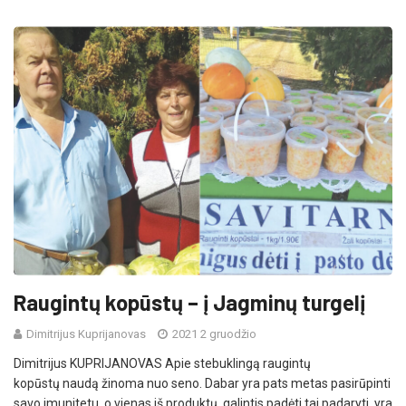
Raugintų kopūstų – į Jagminų turgelį
Dimitrijus Kuprijanovas
2021 2 gruodžio
Dimitrijus KUPRIJANOVAS Apie stebuklingą raugintų
kopūstų naudą žinoma nuo seno. Dabar yra pats metas pasirūpinti
savo imunitetu, o vienas iš produktų, galintis padėti tai padaryti, yra