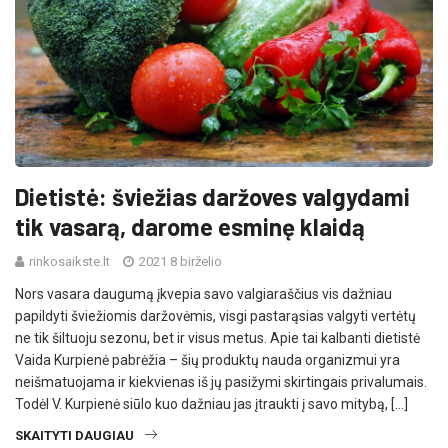
Dietistė: šviežias daržoves valgydami
tik vasarą, darome esminę klaidą
rinkosaikste.lt
2021 8 birželio
Nors vasara daugumą įkvepia savo valgiaraščius vis dažniau
papildyti šviežiomis daržovėmis, visgi pastarąsias valgyti vertėtų
ne tik šiltuoju sezonu, bet ir visus metus. Apie tai kalbanti dietistė
Vaida Kurpienė pabrėžia – šių produktų nauda organizmui yra
neišmatuojama ir kiekvienas iš jų pasižymi skirtingais privalumais.
Todėl V. Kurpienė siūlo kuo dažniau jas įtraukti į savo mitybą, […]
SKAITYTI DAUGIAU