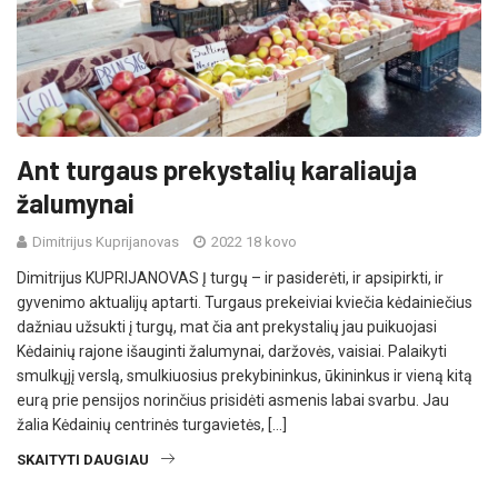
Ant turgaus prekystalių karaliauja
žalumynai
Dimitrijus Kuprijanovas
2022 18 kovo
Dimitrijus KUPRIJANOVAS Į turgų – ir pasiderėti, ir apsipirkti, ir
gyvenimo aktualijų aptarti. Turgaus prekeiviai kviečia kėdainiečius
dažniau užsukti į turgų, mat čia ant prekystalių jau puikuojasi
Kėdainių rajone išauginti žalumynai, daržovės, vaisiai. Palaikyti
smulkųjį verslą, smulkiuosius prekybininkus, ūkininkus ir vieną kitą
eurą prie pensijos norinčius prisidėti asmenis labai svarbu. Jau
žalia Kėdainių centrinės turgavietės, […]
SKAITYTI DAUGIAU