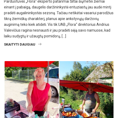
Parduotuvės „Flora“ eksperto patarimai Šiltai šiųmetei žiemai
einant į pabaigą, daugelis daržininkystė entuziastų jau audė mintį
pradėti augalininkystės sezoną. Tačiau netikėtai vasariui parodžius
tikrą žiemišką charakterį, planus apie ankstyvųjų daržovių
auginimą teko kiek atidėti. Vis tik UAB „Flora“ direktorius Andrius
Valevičius ragina nesnausti ir jau pradėti sėją savo namuose, kad
laiku sudygtų ir užaugtų pomidorų, […]
SKAITYTI DAUGIAU