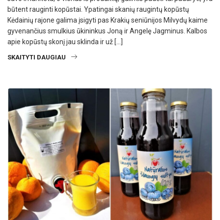
būtent rauginti kopūstai. Ypatingai skanių raugintų kopūstų
Kėdainių rajone galima įsigyti pas Krakių seniūnijos Milvydų kaime
gyvenančius smulkius ūkininkus Joną ir Angelę Jagminus. Kalbos
apie kopūstų skonį jau sklinda ir už […]
SKAITYTI DAUGIAU