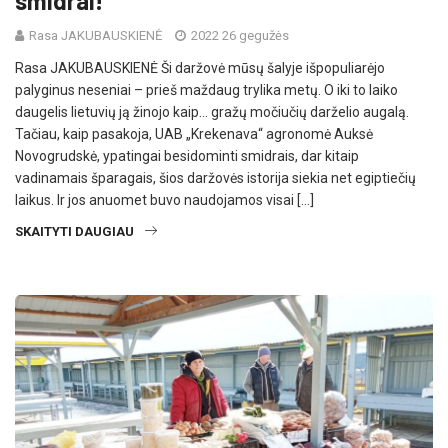
smidrai!
Rasa JAKUBAUSKIENĖ
2022 26 gegužės
Rasa JAKUBAUSKIENĖ Ši daržovė mūsų šalyje išpopuliarėjo
palyginus neseniai – prieš maždaug trylika metų. O iki to laiko
daugelis lietuvių ją žinojo kaip… gražų močiučių darželio augalą.
Tačiau, kaip pasakoja, UAB „Krekenava“ agronomė Auksė
Novogrudskė, ypatingai besidominti smidrais, dar kitaip
vadinamais šparagais, šios daržovės istorija siekia net egiptiečių
laikus. Ir jos anuomet buvo naudojamos visai […]
SKAITYTI DAUGIAU