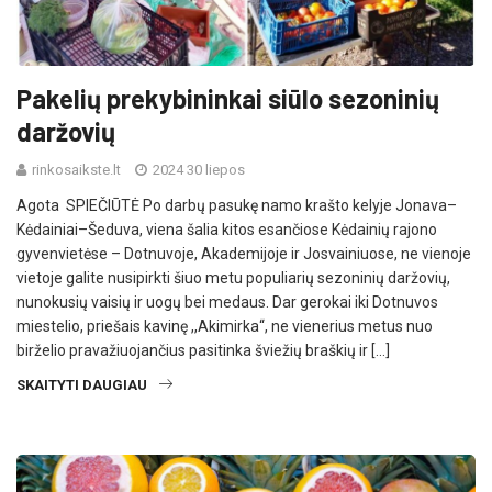
Pakelių prekybininkai siūlo sezoninių
daržovių
rinkosaikste.lt
2024 30 liepos
Agota SPIEČIŪTĖ Po darbų pasukę namo krašto kelyje Jonava–
Kėdainiai–Šeduva, viena šalia kitos esančiose Kėdainių rajono
gyvenvietėse – Dotnuvoje, Akademijoje ir Josvainiuose, ne vienoje
vietoje galite nusipirkti šiuo metu populiarių sezoninių daržovių,
nunokusių vaisių ir uogų bei medaus. Dar gerokai iki Dotnuvos
miestelio, priešais kavinę ,,Akimirka“, ne vienerius metus nuo
birželio pravažiuojančius pasitinka šviežių braškių ir […]
SKAITYTI DAUGIAU