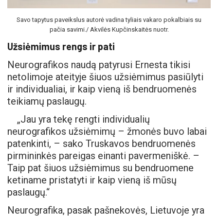
Savo tapytus paveikslus autorė vadina tyliais vakaro pokalbiais su
pačia savimi./ Akvilės Kupčinskaitės nuotr.
Užsiėmimus rengs ir pati
Neurografikos naudą patyrusi Ernesta tikisi
netolimoje ateityje šiuos užsiėmimus pasiūlyti
ir individualiai, ir kaip vieną iš bendruomenės
teikiamų paslaugų.
„Jau yra tekę rengti individualių
neurografikos užsiėmimų – žmonės buvo labai
patenkinti, – sako Truskavos bendruomenės
pirmininkės pareigas einanti pavermeniškė. –
Taip pat šiuos užsiėmimus su bendruomene
ketiname pristatyti ir kaip vieną iš mūsų
paslaugų.“
Neurografika, pasak pašnekovės, Lietuvoje yra