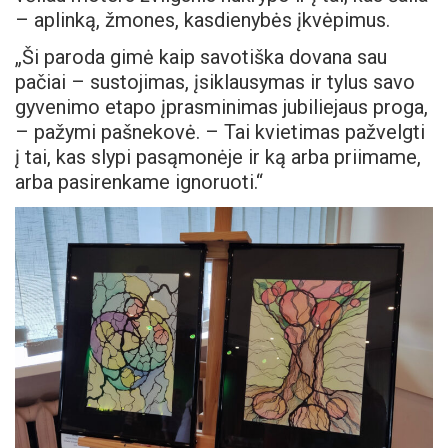
– aplinką, žmones, kasdienybės įkvėpimus.
„Ši paroda gimė kaip savotiška dovana sau
pačiai – sustojimas, įsiklausymas ir tylus savo
gyvenimo etapo įprasminimas jubiliejaus proga,
– pažymi pašnekovė. – Tai kvietimas pažvelgti
į tai, kas slypi pasąmonėje ir ką arba priimame,
arba pasirenkame ignoruoti.“