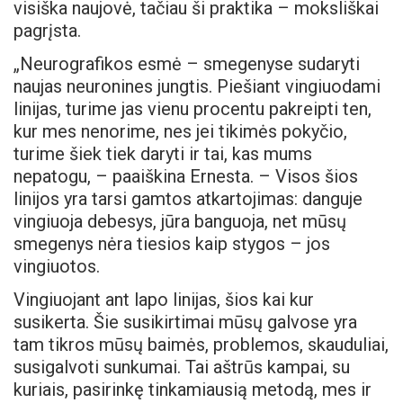
visiška naujovė, tačiau ši praktika – moksliškai
pagrįsta.
„Neurografikos esmė – smegenyse sudaryti
naujas neuronines jungtis. Piešiant vingiuodami
linijas, turime jas vienu procentu pakreipti ten,
kur mes nenorime, nes jei tikimės pokyčio,
turime šiek tiek daryti ir tai, kas mums
nepatogu, – paaiškina Ernesta. – Visos šios
linijos yra tarsi gamtos atkartojimas: danguje
vingiuoja debesys, jūra banguoja, net mūsų
smegenys nėra tiesios kaip stygos – jos
vingiuotos.
Vingiuojant ant lapo linijas, šios kai kur
susikerta. Šie susikirtimai mūsų galvose yra
tam tikros mūsų baimės, problemos, skauduliai,
susigalvoti sunkumai. Tai aštrūs kampai, su
kuriais, pasirinkę tinkamiausią metodą, mes ir