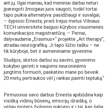
ant jų. Ilgai maniau, kad meniniai darbai neturi
įpareigoti žmogaus juos saugoti, todėl tortai
tapo puikia alternatyva: pasidžiaugi ir suvalgai,
– šypsosi Ernesta, prieš trejus metus Vilniaus
TECH universitete baigusi kūrybos visuomenės
komunikacijos magistrantūrą. – Pernai,
dalyvaudama „Erasmus+“ projekte „Art therapy“,
atradau neurografiką. Ji tapo lūžio tašku – ne
tik kūryboje, bet ir asmeniniame gyvenime.
Studijos, skirtos darbui su savimi, gyvenimo
kokybei gerinti ir naujoms neuroninėms
jungtims formuoti, paskatino mane po beveik
20 metų pertraukos vėl į rankas paimti teptuką.“
Pirmuosius savo darbus Ernesta apibūdina kaip
visišką vidinių būsenų, emocijų išraišką, o
vėliau moters žvilgsnis nukrypo ir į tai, kas šalia