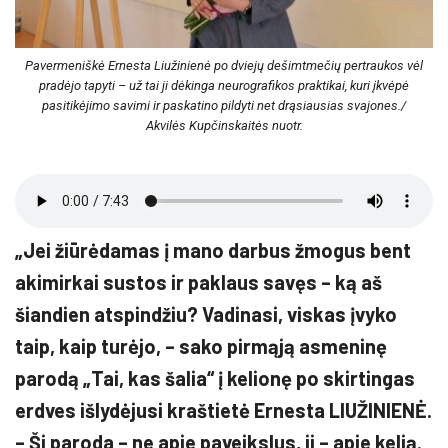
Pavermeniškė Ernesta Liužinienė po dviejų dešimtmečių pertraukos vėl
pradėjo tapyti – už tai ji dėkinga neurografikos praktikai, kuri įkvėpė
pasitikėjimo savimi ir paskatino pildyti net drąsiausias svajones./
Akvilės Kupčinskaitės nuotr.
„Jei žiūrėdamas į mano darbus žmogus bent
akimirkai sustos ir paklaus savęs – ką aš
šiandien atspindžiu? Vadinasi, viskas įvyko
taip, kaip turėjo, – sako pirmąją asmeninę
parodą „Tai, kas šalia“ į kelionę po skirtingas
erdves išlydėjusi kraštietė Ernesta LIUŽINIENĖ.
– Ši paroda – ne apie paveikslus, ji – apie kelią.