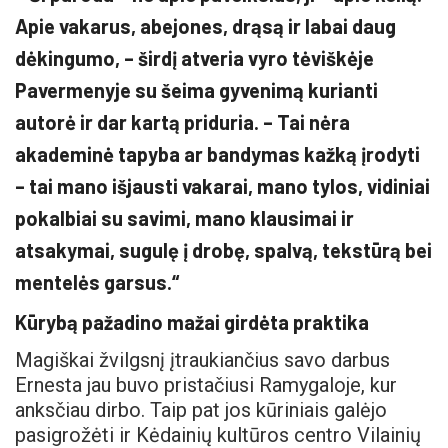
Apie vakarus, abejones, drąsą ir labai daug
dėkingumo, – širdį atveria vyro tėviškėje
Pavermenyje su šeima gyvenimą kurianti
autorė ir dar kartą priduria. – Tai nėra
akademinė tapyba ar bandymas kažką įrodyti
– tai mano išjausti vakarai, mano tylos, vidiniai
pokalbiai su savimi, mano klausimai ir
atsakymai, sugulę į drobę, spalvą, tekstūrą bei
mentelės garsus.“
Kūrybą pažadino mažai girdėta praktika
Magiškai žvilgsnį įtraukiančius savo darbus
Ernesta jau buvo pristačiusi Ramygaloje, kur
anksčiau dirbo. Taip pat jos kūriniais galėjo
pasigrožėti ir Kėdainių kultūros centro Vilainių