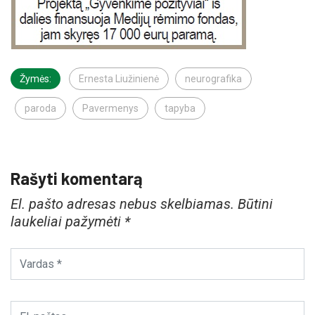
Žymės:
Ernesta Liužinienė
neurografika
paroda
Pavermenys
tapyba
Rašyti komentarą
El. pašto adresas nebus skelbiamas.
Būtini
laukeliai pažymėti
*