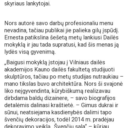
skyriaus lankytojai.
Nors autorė savo darbų profesionaliu menu
nevadina, tačiau publikai jie palieka gilų įspūdį.
Ernesta patikslina šešetą metų lankiusi Dailės
mokyklą ir jau tada supratusi, kad šis menas ją
lydės visą gyvenimą.
„Baigusi mokyklą įstojau į Vilniaus dailės
akademijos Kauno dailės fakultetą studijuoti
skulptūros, tačiau po metų studijas nutraukiau –
mano tikslas buvo architektūra. Nors ši svajonė
liko neįgyvendinta, kūrybiškumą realizavau
dirbdama baldų dizainere, – savo biografijos
detalėmis dalinasi kraštietė. – Gimus dukrai ir
sūnui, neatsiejama kasdienybės dalimi tapo
švenčių dekoracijos, todėl 2014 m. pradėjau
dekoravimo veiklą „Švenčių sala“ – kūriau