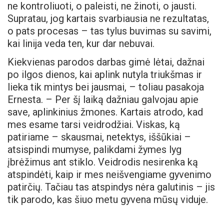
ne kontroliuoti, o paleisti, ne žinoti, o jausti.
Supratau, jog kartais svarbiausia ne rezultatas,
o pats procesas – tas tylus buvimas su savimi,
kai linija veda ten, kur dar nebuvai.
Kiekvienas parodos darbas gimė lėtai, dažnai
po ilgos dienos, kai aplink nutyla triukšmas ir
lieka tik mintys bei jausmai, – toliau pasakoja
Ernesta. – Per šį laiką dažniau galvojau apie
save, aplinkinius žmones. Kartais atrodo, kad
mes esame tarsi veidrodžiai. Viskas, ką
patiriame – skausmai, netektys, iššūkiai –
atsispindi mumyse, palikdami žymes lyg
įbrėžimus ant stiklo. Veidrodis nesirenka ką
atspindėti, kaip ir mes neišvengiame gyvenimo
patirčių. Tačiau tas atspindys nėra galutinis – jis
tik parodo, kas šiuo metu gyvena mūsų viduje.