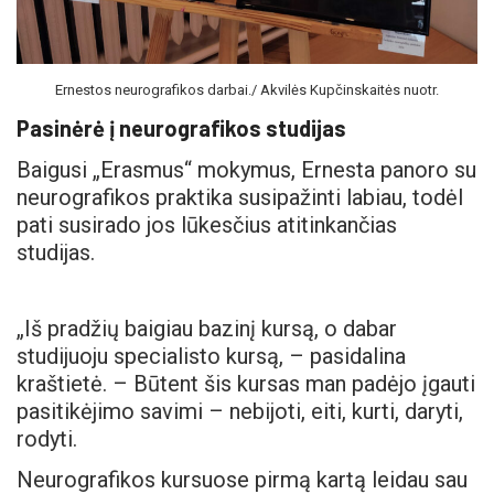
Ernestos neurografikos darbai./ Akvilės Kupčinskaitės nuotr.
Pasinėrė į neurografikos studijas
Baigusi „Erasmus“ mokymus, Ernesta panoro su
neurografikos praktika susipažinti labiau, todėl
pati susirado jos lūkesčius atitinkančias
studijas.
„Iš pradžių baigiau bazinį kursą, o dabar
studijuoju specialisto kursą, – pasidalina
kraštietė. – Būtent šis kursas man padėjo įgauti
pasitikėjimo savimi – nebijoti, eiti, kurti, daryti,
rodyti.
Neurografikos kursuose pirmą kartą leidau sau