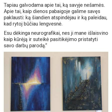
Tapiau galvodama apie tai, ką savyje nešamės.
Apie tai, kaip dienos pabaigoje galime savęs
paklausti: ką šiandien atspindėjau ir ką paleidau,
kad rytoj būčiau lengvesnė.
Esu dėkinga neurografikai, nes ji mane išlaisvino
kaip kūrėją ir suteikė pasitikėjimo pristatyti
savo darbų parodą.“