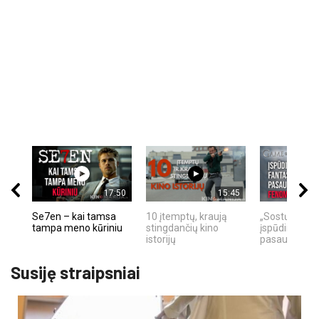
17:50
15:45
Se7en – kai tamsa
10 įtemptų, kraują
„Sostų karai"
tampa meno kūriniu
stingdančių kino
įspūdingas fa
istorijų
pasaulio fe
Susiję straipsniai