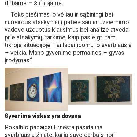
dirbame – šlifuojame.
Toks piešimas, o vėliau ir sąžiningi bei
nuoširdūs atsakymai į paties sau ar užsiėmimo
vadovo užduotus klausimus bei analizė atveda
prie atsakymų, tarkime, kaip pasielgti tam
tikroje situacijoje. Tai labai įdomu, o svarbiausia
– veikia. Mano gyvenimo permainos – gyvas
įrodymas.“
Gyvenime viskas yra dovana
Pokalbio pabaigai Ernesta pasidalina
svarbiausia žinute, kurią savo darbais nori