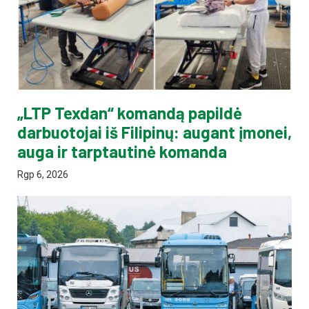
„LTP Texdan“ komandą papildė
darbuotojai iš Filipinų: augant įmonei,
auga ir tarptautinė komanda
Rgp 6, 2026