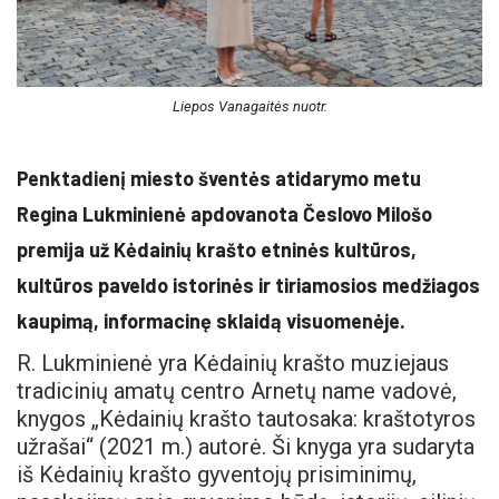
Liepos Vanagaitės nuotr.
Penktadienį miesto šventės atidarymo metu
Regina Lukminienė apdovanota Česlovo Milošo
premija už Kėdainių krašto etninės kultūros,
kultūros paveldo istorinės ir tiriamosios medžiagos
kaupimą, informacinę sklaidą visuomenėje.
R. Lukminienė yra Kėdainių krašto muziejaus
tradicinių amatų centro Arnetų name vadovė,
knygos „Kėdainių krašto tautosaka: kraštotyros
užrašai“ (2021 m.) autorė. Ši knyga yra sudaryta
iš Kėdainių krašto gyventojų prisiminimų,