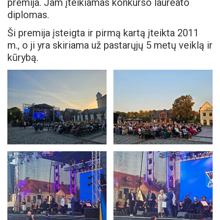
premija. Jam įteikiamas konkurso laureato
diplomas.
Ši premija įsteigta ir pirmą kartą įteikta 2011
m., o ji yra skiriama už pastarųjų 5 metų veiklą ir
kūrybą.