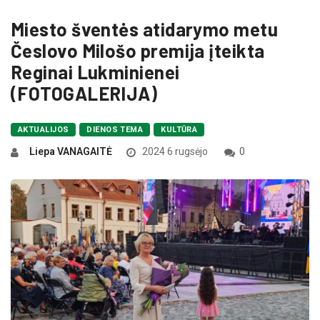
Miesto šventės atidarymo metu
Česlovo Milošo premija įteikta
Reginai Lukminienei
(FOTOGALERIJA)
AKTUALIJOS
DIENOS TEMA
KULTŪRA
Liepa VANAGAITĖ
2024 6 rugsėjo
0