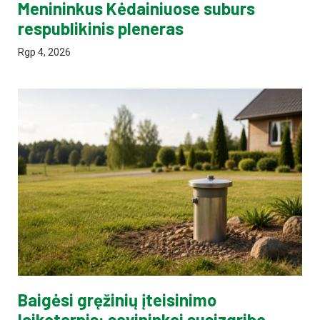
Menininkus Kėdainiuose suburs
respublikinis pleneras
Rgp 4, 2026
Baigėsi gręžinių įteisinimo
laikotarpis: savininkai susizgribo