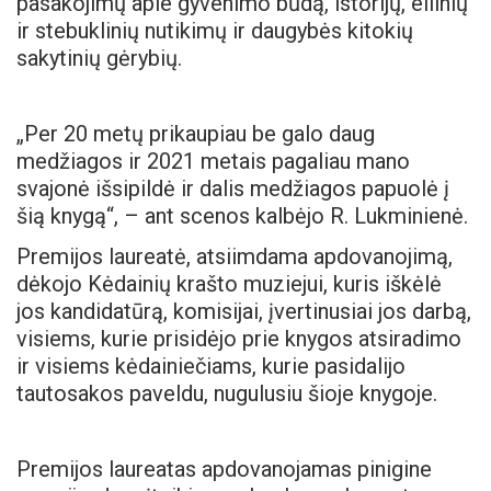
pasakojimų apie gyvenimo būdą, istorijų, eilinių
ir stebuklinių nutikimų ir daugybės kitokių
sakytinių gėrybių.
„Per 20 metų prikaupiau be galo daug
medžiagos ir 2021 metais pagaliau mano
svajonė išsipildė ir dalis medžiagos papuolė į
šią knygą“, – ant scenos kalbėjo R. Lukminienė.
Premijos laureatė, atsiimdama apdovanojimą,
dėkojo Kėdainių krašto muziejui, kuris iškėlė
jos kandidatūrą, komisijai, įvertinusiai jos darbą,
visiems, kurie prisidėjo prie knygos atsiradimo
ir visiems kėdainiečiams, kurie pasidalijo
tautosakos paveldu, nugulusiu šioje knygoje.
Premijos laureatas apdovanojamas pinigine