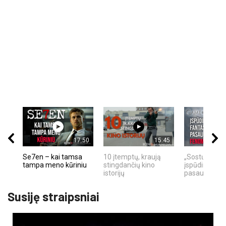
17:50
15:45
Se7en – kai tamsa
10 įtemptų, kraują
„Sostų karai"
tampa meno kūriniu
stingdančių kino
įspūdingas fa
istorijų
pasaulio fe
Susiję straipsniai