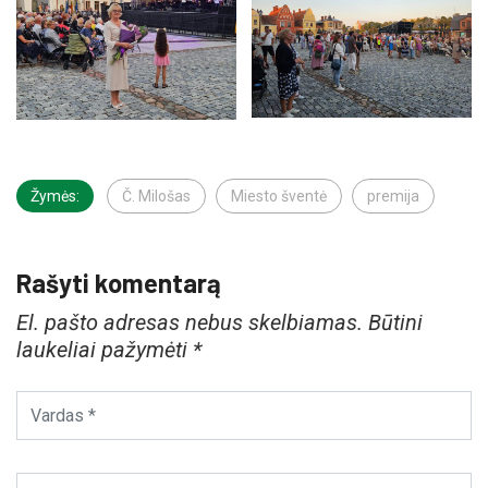
Žymės:
Č. Milošas
Miesto šventė
premija
Rašyti komentarą
El. pašto adresas nebus skelbiamas.
Būtini
laukeliai pažymėti
*