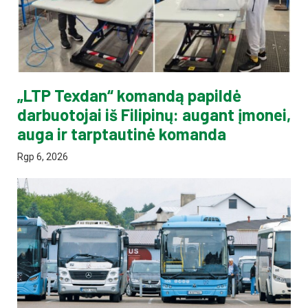
„LTP Texdan“ komandą papildė
darbuotojai iš Filipinų: augant įmonei,
auga ir tarptautinė komanda
Rgp 6, 2026