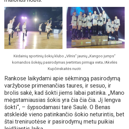
Kėdainių sportinių šokių klubo „Vilnis“ jaunių „Kangoo jumps“
komandos šokėjų pasirodymas įvertintas pirmąja vieta./Akvilės
Kupčinskaitės nuotr.
Rankose laikydami apie sėkmingą pasirodymą
varžybose primenančias taures, ir sesuo, ir
brolis sakė, kad šokti jiems labai patinka. „Mano
mėgstamiausias šokis yra čia čia čia. Jį lengva
šokti“, – šypsodamasi tarė Saulė. O Benas
atskleidė vieno patinkančio šokio neturintis, bet
štai treniruotėse ir pasirodymų metu puikiai
leidžiantis laiką.