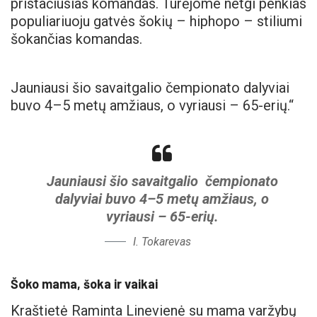
pristačiusias komandas. Turėjome netgi penkias
populiariuoju gatvės šokių – hiphopo – stiliumi
šokančias komandas.
Jauniausi šio savaitgalio čempionato dalyviai
buvo 4–5 metų amžiaus, o vyriausi – 65-erių.“
Jauniausi šio savaitgalio čempionato
dalyviai buvo 4–5 metų amžiaus, o
vyriausi – 65-erių.
I. Tokarevas
Šoko mama, šoka ir vaikai
Kraštietė Raminta Linevienė su mama varžybų