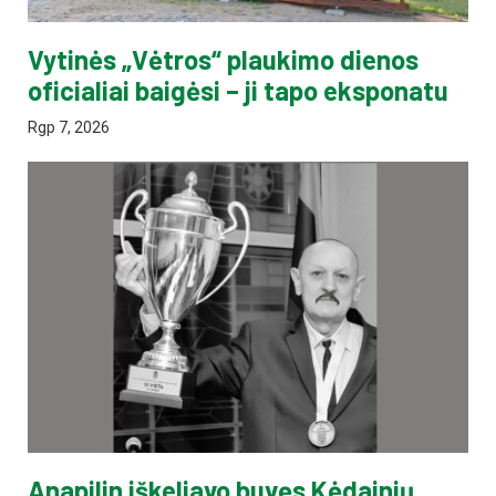
Vytinės „Vėtros“ plaukimo dienos
oficialiai baigėsi – ji tapo eksponatu
Rgp 7, 2026
Anapilin iškeliavo buvęs Kėdainių