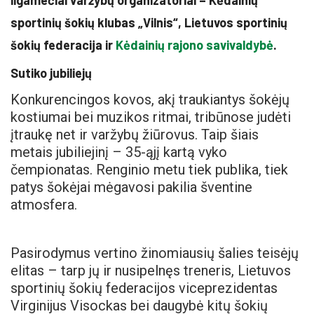
ilgamečiai varžybų organizatoriai – Kėdainių
sportinių šokių klubas „Vilnis“, Lietuvos sportinių
šokių federacija ir
Kėdainių rajono savivaldybė
.
Sutiko jubiliejų
Konkurencingos kovos, akį traukiantys šokėjų
kostiumai bei muzikos ritmai, tribūnose judėti
įtraukę net ir varžybų žiūrovus. Taip šiais
metais jubiliejinį – 35-ąjį kartą vyko
čempionatas. Renginio metu tiek publika, tiek
patys šokėjai mėgavosi pakilia šventine
atmosfera.
Pasirodymus vertino žinomiausių šalies teisėjų
elitas – tarp jų ir nusipelnęs treneris, Lietuvos
sportinių šokių federacijos viceprezidentas
Virginijus Visockas bei daugybė kitų šokių