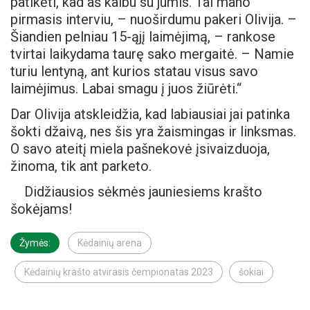
patikėti, kad aš kalbu su jumis. Tai mano
pirmasis interviu, – nuoširdumu pakeri Olivija. –
Šiandien pelniau 15-ąjį laimėjimą, – rankose
tvirtai laikydama taurę sako mergaitė. – Namie
turiu lentyną, ant kurios statau visus savo
laimėjimus. Labai smagu į juos žiūrėti.“
Dar Olivija atskleidžia, kad labiausiai jai patinka
šokti džaivą, nes šis yra žaismingas ir linksmas.
O savo ateitį miela pašnekovė įsivaizduoja,
žinoma, tik ant parketo.
Didžiausios sėkmės jauniesiems krašto
šokėjams!
Žymės:
Kėdainių arena
Kėdainių krašto atvirasis čempionatas 2023
šokiai