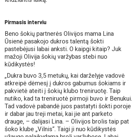
Pirmasis interviu
Beno šokių partnerės Olivijos mama Lina
Ūsienė pasakojo dukros talentą šokti
pastebėjusi labai anksti. O kaipgi kitaip? Juk
mažoji Olivija šokių varžybas stebi nuo
kūdikystės!
„Dukra buvo 3,5 metukų, kai darželyje vadovė
atkreipė dėmesį į dukros gabumus šokiams ir
pakvietė ateiti į šokių klubo treniruotę. Taip
nutiko, kad ta treniruotė pirmoji buvo ir Benukui.
Tad vadovė pabandė juos pastatyti šokti poroje
ir dabar jau treji metai, kai jie ant parketo
drauge, – dalijasi Lina. – Olivijos brolis taip pat
šoko klube „Vilnis“. Taigi ji nuo kūdikystės
užaugo palaikydama brolį varžybose. Labai