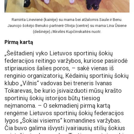
Raminta Linevienė (kairėje) su mama bei atžalomis Saule ir Benu.
Jaunojo šokėjo Benuko partnerė Olivija (centre) su mama Lina Ūsiene
(dešinėje)./Akvilės Kupčinskaitės nuotr.
Pirmą kartą
„Šeštadienį vyko Lietuvos sportinių šokių
federacijos reitingo varžybos, kuriose pasirodė
stipriausios šalies poros, – sakė vienas iš
renginio organizatorių, Kėdainių sportinių šokių
klubo „Vilnis“ vadovas bei treneris Ivanas
Tokarevas, be kurio įsivaizduoti mūsų krašto
sportinių šokių istorijos būtų tiesiog
neįmanoma. – O sekmadienį pirmą kartą
rengėme Lietuvos sportinių šokių federacijos
lygos „Šokiai visiems“ komandines varžybas.
Čia buvo galima išvysti įvairiausių stilių šokius