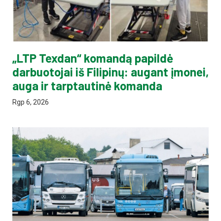
„LTP Texdan“ komandą papildė
darbuotojai iš Filipinų: augant įmonei,
auga ir tarptautinė komanda
Rgp 6, 2026