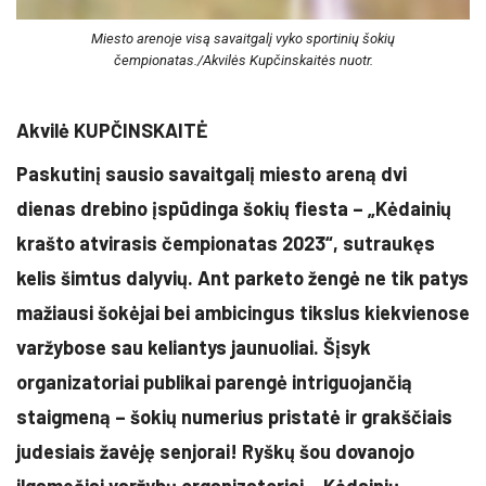
Miesto arenoje visą savaitgalį vyko sportinių šokių
čempionatas./Akvilės Kupčinskaitės nuotr.
Akvilė KUPČINSKAITĖ
Paskutinį sausio savaitgalį miesto areną dvi
dienas drebino įspūdinga šokių fiesta – „Kėdainių
krašto atvirasis čempionatas 2023“, sutraukęs
kelis šimtus dalyvių. Ant parketo žengė ne tik patys
mažiausi šokėjai bei ambicingus tikslus kiekvienose
varžybose sau keliantys jaunuoliai. Šįsyk
organizatoriai publikai parengė intriguojančią
staigmeną – šokių numerius pristatė ir grakščiais
judesiais žavėję senjorai! Ryškų šou dovanojo