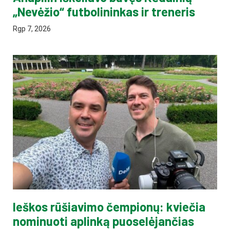
„Nevėžio“ futbolininkas ir treneris
Rgp 7, 2026
Ieškos rūšiavimo čempionų: kviečia
nominuoti aplinką puoselėjančias