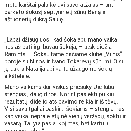
metu karštai palaikė dvi savo atžalas – ant
parketo šokusį septynmetį sūnų Beną ir
aštuonerių dukrą Saulę.
„Labai džiaugiuosi, kad šoka abu mano vaikai,
nes aš pati irgi buvau šokėja, – atskleidžia
Raminta. – Šokau tame pačiame klube „Vilnis“
poroje su Ninos ir Ivano Tokarevų sūnumi. O su
jų dukra Natalija abi kartu užaugome šokių
aikštelėje.
Mano vaikams dar viskas priešaky. Jie labai
stengiasi, daug dirba. Norint pasiekti puikių
rezultatų, didelio atsidavimo reikia ir iš tėvų.
Visi savaitgaliai paskirti šokiams – stengiamės,
kad vaikai nepraleistų nė vienų varžybų, šoktų ir
vasarą. Tai yra pasiaukojimas, bet kartu ir
malonus hobis.“