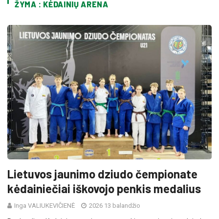
ŽYMA : KĖDAINIŲ ARENA
Lietuvos jaunimo dziudo čempionate
kėdainiečiai iškovojo penkis medalius
Inga VALIUKEVIČIENĖ
2026 13 balandžio