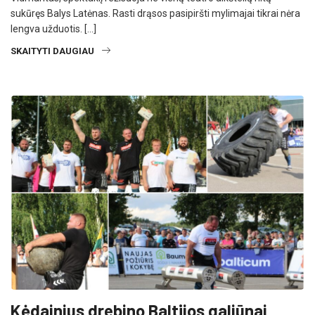
sukūręs Balys Latėnas. Rasti drąsos pasipiršti mylimajai tikrai nėra
lengva užduotis. […]
SKAITYTI DAUGIAU
Kėdainius drebino Baltijos galiūnai