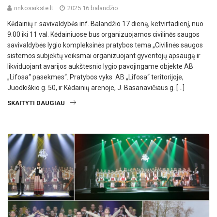
rinkosaikste.lt
2025 16 balandžio
Kėdainių r. savivaldybės inf. Balandžio 17 dieną, ketvirtadienį, nuo
9.00 iki 11 val. Kėdainiuose bus organizuojamos civilinės saugos
savivaldybės lygio kompleksinės pratybos tema „Civilinės saugos
sistemos subjektų veiksmai organizuojant gyventojų apsaugą ir
likviduojant avarijos aukštesnio lygio pavojingame objekte AB
„Lifosa“ pasekmes“. Pratybos vyks AB „Lifosa“ teritorijoje,
Juodkiškio g. 50, ir Kėdainių arenoje, J. Basanavičiaus g. […]
SKAITYTI DAUGIAU