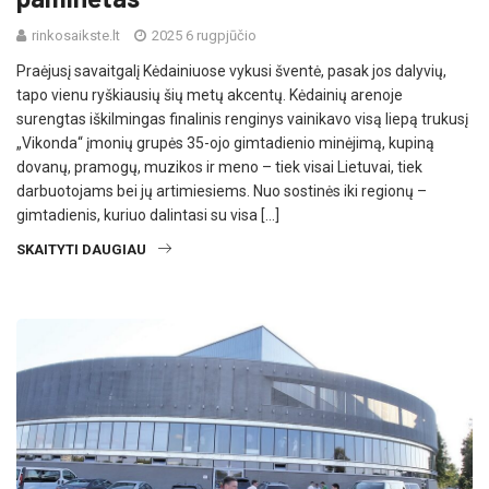
rinkosaikste.lt
2025 6 rugpjūčio
Praėjusį savaitgalį Kėdainiuose vykusi šventė, pasak jos dalyvių,
tapo vienu ryškiausių šių metų akcentų. Kėdainių arenoje
surengtas iškilmingas finalinis renginys vainikavo visą liepą trukusį
„Vikonda“ įmonių grupės 35-ojo gimtadienio minėjimą, kupiną
dovanų, pramogų, muzikos ir meno – tiek visai Lietuvai, tiek
darbuotojams bei jų artimiesiems. Nuo sostinės iki regionų –
gimtadienis, kuriuo dalintasi su visa […]
SKAITYTI DAUGIAU