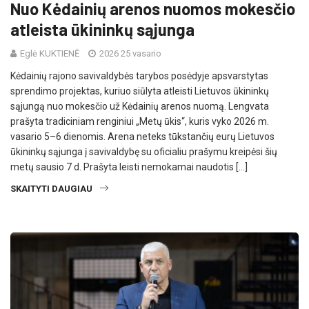
Nuo Kėdainių arenos nuomos mokesčio
atleista ūkininkų sąjunga
Eglė KUKTIENĖ
2026 25 vasario
Kėdainių rajono savivaldybės tarybos posėdyje apsvarstytas
sprendimo projektas, kuriuo siūlyta atleisti Lietuvos ūkininkų
sąjungą nuo mokesčio už Kėdainių arenos nuomą. Lengvata
prašyta tradiciniam renginiui „Metų ūkis“, kuris vyko 2026 m.
vasario 5–6 dienomis. Arena neteks tūkstančių eurų Lietuvos
ūkininkų sąjunga į savivaldybę su oficialiu prašymu kreipėsi šių
metų sausio 7 d. Prašyta leisti nemokamai naudotis […]
SKAITYTI DAUGIAU