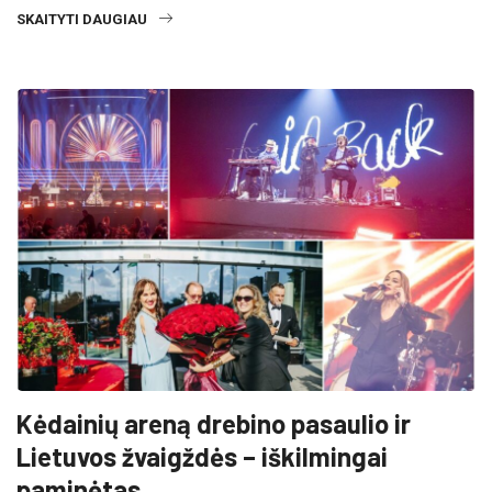
SKAITYTI DAUGIAU
Kėdainių areną drebino pasaulio ir
Lietuvos žvaigždės – iškilmingai
paminėtas