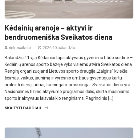
Kėdainių arenoje – aktyvi ir
bendruomeniška Sveikatos diena
rinkosaikste.lt
2026 10 balandžio
Balandžio 11-ąją Kėdainiai taps aktyvaus gyvenimo būdo sostine –
Kėdainių arenos sporto bazėje vyks visiems atvira Sveikatos diena.
Renginį organizuojanti Lietuvos sporto draugija „Žalgiris“ kviečia
šeimas, vaikus, jaunimą ir vyresnio amžiaus gyventojus kartu
praleisti dieną judriai, turiningai ir prasmingai. Sveikatos diena yra
Nacionalinės fizinio aktyvumo programos dalis, skirta masiniams
sporto ir aktyvaus laisvalaikio renginiams. Pagrindinis […]
SKAITYTI DAUGIAU