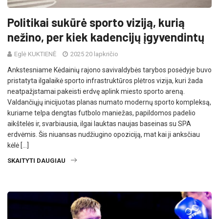
Politikai sukūrė sporto viziją, kurią
nežino, per kiek kadencijų įgyvendintų
Eglė KUKTIENĖ
2025 20 lapkričio
Ankstesniame Kėdainių rajono savivaldybės tarybos posėdyje buvo
pristatyta ilgalaikė sporto infrastruktūros plėtros vizija, kuri žada
neatpažįstamai pakeisti erdvę aplink miesto sporto areną.
Valdančiųjų inicijuotas planas numato modernų sporto kompleksą,
kuriame telpa dengtas futbolo maniežas, papildomos padelio
aikštelės ir, svarbiausia, ilgai lauktas naujas baseinas su SPA
erdvėmis. Šis niuansas nudžiugino opoziciją, mat kai ji anksčiau
kėlė […]
SKAITYTI DAUGIAU