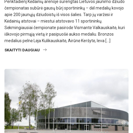
Penktadienį Kėdainių arenoje surengtas Lietuvos jaunimo dziudo
čempionatas subūrė gausų būrį sportininkų – dėl medalių kovojo
apie 200 jaunųjų dziudoistų iš visos šalies. Tarp jų varžėsi ir
Kėdainių atstovai – miestui atstovavo 11 sportininkų.
Sėkmingiausiai čempionate pasirodė Vismantė Valkauskaitė, kuri
iškovojo pirmąją vietą ir pasipuošė aukso medaliu. Bronzos
medalius pelnė Lėja Kulikauskaitė, Airūnė Keršytė, Ieva […]
SKAITYTI DAUGIAU