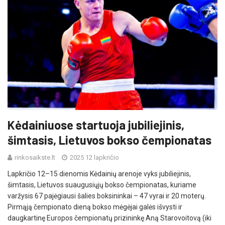
Kėdainiuose startuoja jubiliejinis,
šimtasis, Lietuvos bokso čempionatas
rinkosaikste.lt
2025 12 lapkričio
Lapkričio 12–15 dienomis Kėdainių arenoje vyks jubiliejinis,
šimtasis, Lietuvos suaugusiųjų bokso čempionatas, kuriame
varžysis 67 pajėgiausi šalies boksininkai – 47 vyrai ir 20 moterų.
Pirmąją čempionato dieną bokso mėgėjai galės išvysti ir
daugkartinę Europos čempionatų prizininkę Aną Starovoitovą (iki