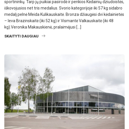
sportininkų. Tarp jų puikiai pasirodė ir penkios Kėdainių dziudoistės,
iškovojusios net tris medalius. Svorio kategorijoje iki 57 kg sidabro
medalį pelnė Meida Kulikauskaitė. Bronza džiaugėsi dvi kėdainietės
– Ieva Brazinskaitė (iki 52 kg) ir Vismantė Valkauskaitė (iki 48
kg).Veronika Makauskienė, pralaimėjusi […]
SKAITYTI DAUGIAU