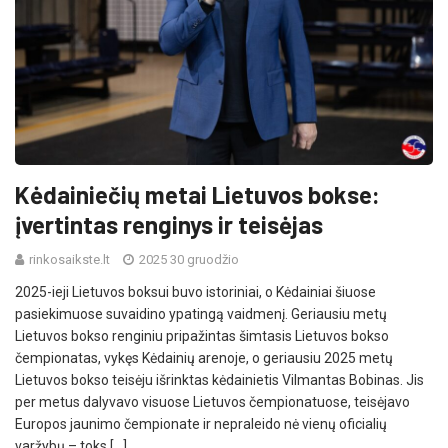
Kėdainiečių metai Lietuvos bokse:
įvertintas renginys ir teisėjas
rinkosaikste.lt
2025 30 gruodžio
2025-ieji Lietuvos boksui buvo istoriniai, o Kėdainiai šiuose
pasiekimuose suvaidino ypatingą vaidmenį. Geriausiu metų
Lietuvos bokso renginiu pripažintas šimtasis Lietuvos bokso
čempionatas, vykęs Kėdainių arenoje, o geriausiu 2025 metų
Lietuvos bokso teisėju išrinktas kėdainietis Vilmantas Bobinas. Jis
per metus dalyvavo visuose Lietuvos čempionatuose, teisėjavo
Europos jaunimo čempionate ir nepraleido nė vienų oficialių
varžybų – toks […]