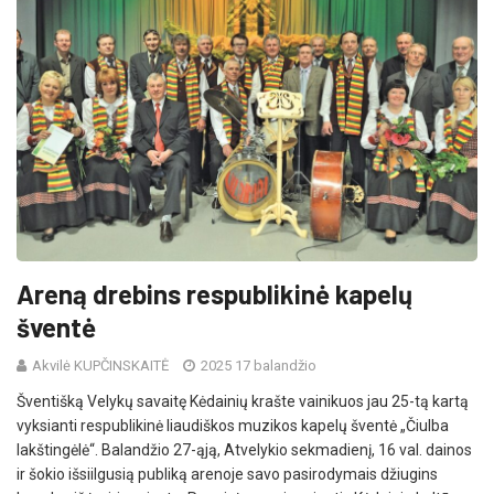
Areną drebins respublikinė kapelų
šventė
Akvilė KUPČINSKAITĖ
2025 17 balandžio
Šventišką Velykų savaitę Kėdainių krašte vainikuos jau 25-tą kartą
vyksianti respublikinė liaudiškos muzikos kapelų šventė „Čiulba
lakštingėlė“. Balandžio 27-ąją, Atvelykio sekmadienį, 16 val. dainos
ir šokio išsiilgusią publiką arenoje savo pasirodymais džiugins