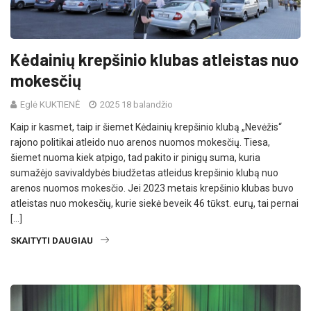
Kėdainių krepšinio klubas atleistas nuo
mokesčių
Eglė KUKTIENĖ
2025 18 balandžio
Kaip ir kasmet, taip ir šiemet Kėdainių krepšinio klubą „Nevėžis“
rajono politikai atleido nuo arenos nuomos mokesčių. Tiesa,
šiemet nuoma kiek atpigo, tad pakito ir pinigų suma, kuria
sumažėjo savivaldybės biudžetas atleidus krepšinio klubą nuo
arenos nuomos mokesčio. Jei 2023 metais krepšinio klubas buvo
atleistas nuo mokesčių, kurie siekė beveik 46 tūkst. eurų, tai pernai
[…]
SKAITYTI DAUGIAU