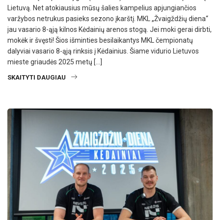
Lietuvą. Net atokiausius mūsų šalies kampelius apjungiančios
varžybos netrukus pasieks sezono įkarštį. MKL „Žvaigždžių diena“
jau vasario 8-ąją kilnos Kėdainių arenos stogą. Jei moki gerai dirbti,
mokėk ir švęsti! Šios išminties besilaikantys MKL čempionatų
dalyviai vasario 8-ąją rinksis į Kėdainius. Šiame vidurio Lietuvos
mieste griaudės 2025 metų […]
SKAITYTI DAUGIAU