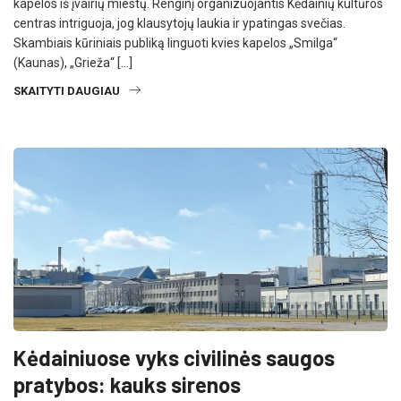
kapelos iš įvairių miestų. Renginį organizuojantis Kėdainių kultūros
centras intriguoja, jog klausytojų laukia ir ypatingas svečias.
Skambiais kūriniais publiką linguoti kvies kapelos „Smilga“
(Kaunas), „Grieža“ […]
SKAITYTI DAUGIAU
Kėdainiuose vyks civilinės saugos
pratybos: kauks sirenos