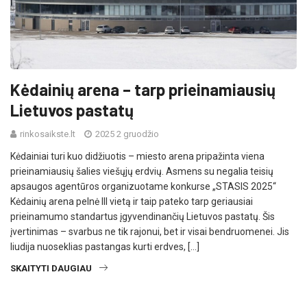
Kėdainių arena – tarp prieinamiausių
Lietuvos pastatų
rinkosaikste.lt
2025 2 gruodžio
Kėdainiai turi kuo didžiuotis – miesto arena pripažinta viena
prieinamiausių šalies viešųjų erdvių. Asmens su negalia teisių
apsaugos agentūros organizuotame konkurse „STASIS 2025“
Kėdainių arena pelnė III vietą ir taip pateko tarp geriausiai
prieinamumo standartus įgyvendinančių Lietuvos pastatų. Šis
įvertinimas – svarbus ne tik rajonui, bet ir visai bendruomenei. Jis
liudija nuoseklias pastangas kurti erdves, […]
SKAITYTI DAUGIAU