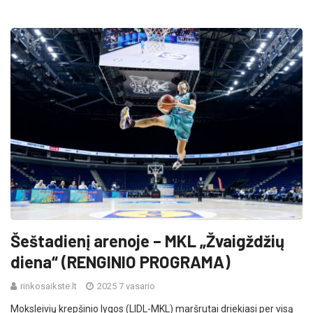
Šeštadienį arenoje – MKL „Žvaigždžių
diena“ (RENGINIO PROGRAMA)
rinkosaikste.lt
2025 7 vasario
Moksleivių krepšinio lygos (LIDL-MKL) maršrutai driekiasi per visą