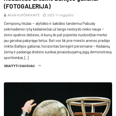
(FOTOGALERIJA)
Akvilė KUPČINSKAITĖ
2025 11 rugpjūčio
Čempionų titulas – alytiškio ir šakiškio tandemui Pabudę
sekmadienio rytą kėdainiečiai už lango neišvydo nieko nauja –
švino spalvos debesis, iš kurių iki pat popietės nuobodžiai merkė
jau gerokai pakyrėjęs lietus. Bet vos tik prie miesto arenos pradėjo
rinktis Baltijos galiūnai, horizontas beregint persimainė – Kėdainių
žemę ir padangę drebino sunkiai įsivaizduojamą jėgą demonstravę
sportininkai, […]
SKAITYTI DAUGIAU