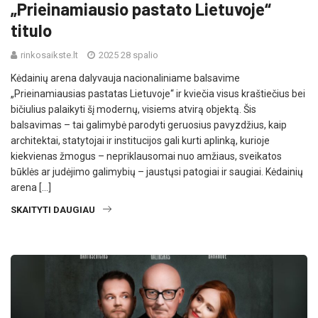
„Prieinamiausio pastato Lietuvoje“
titulo
rinkosaikste.lt
2025 28 spalio
Kėdainių arena dalyvauja nacionaliniame balsavime
„Prieinamiausias pastatas Lietuvoje“ ir kviečia visus kraštiečius bei
bičiulius palaikyti šį modernų, visiems atvirą objektą. Šis
balsavimas – tai galimybė parodyti geruosius pavyzdžius, kaip
architektai, statytojai ir institucijos gali kurti aplinką, kurioje
kiekvienas žmogus – nepriklausomai nuo amžiaus, sveikatos
būklės ar judėjimo galimybių – jaustųsi patogiai ir saugiai. Kėdainių
arena […]
SKAITYTI DAUGIAU