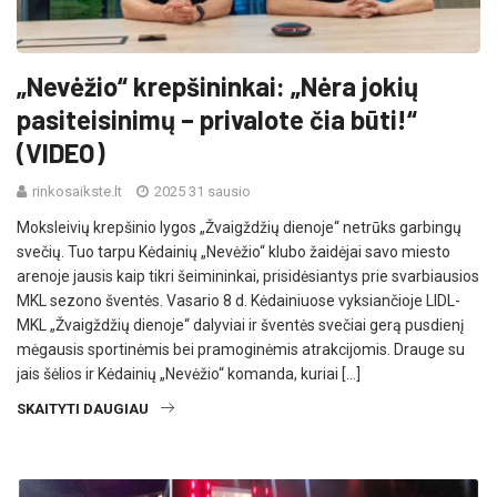
„Nevėžio“ krepšininkai: „Nėra jokių
pasiteisinimų – privalote čia būti!“
(VIDEO)
rinkosaikste.lt
2025 31 sausio
Moksleivių krepšinio lygos „Žvaigždžių dienoje“ netrūks garbingų
svečių. Tuo tarpu Kėdainių „Nevėžio“ klubo žaidėjai savo miesto
arenoje jausis kaip tikri šeimininkai, prisidėsiantys prie svarbiausios
MKL sezono šventės. Vasario 8 d. Kėdainiuose vyksiančioje LIDL-
MKL „Žvaigždžių dienoje“ dalyviai ir šventės svečiai gerą pusdienį
mėgausis sportinėmis bei pramoginėmis atrakcijomis. Drauge su
jais šėlios ir Kėdainių „Nevėžio“ komanda, kuriai […]
SKAITYTI DAUGIAU