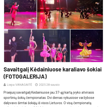
Savaitgalį Kėdainiuose karaliavo šokiai
(FOTOGALERIJA)
Liepa VANAGAITĖ
2025 28 sausio
Praėjusį savaitgalį Kėdainiuose jau 37-ąjį kartą įvyko atvirasis
sportinių šokių čempionatas. Dvi dienas vykusiose varžybose
dalyvavo šimtai šokėjų iš visos Lietuvos. O visą čempionatą