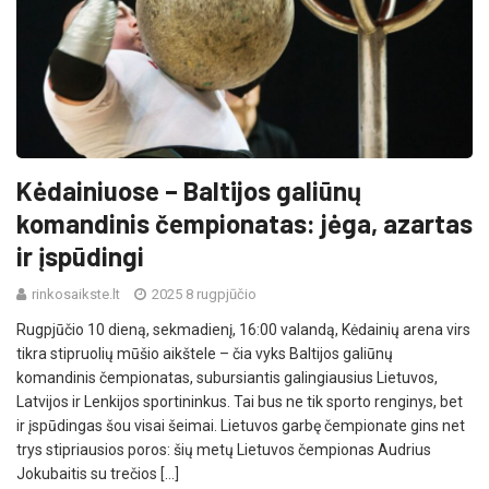
Kėdainiuose – Baltijos galiūnų
komandinis čempionatas: jėga, azartas
ir įspūdingi
rinkosaikste.lt
2025 8 rugpjūčio
Rugpjūčio 10 dieną, sekmadienį, 16:00 valandą, Kėdainių arena virs
tikra stipruolių mūšio aikštele – čia vyks Baltijos galiūnų
komandinis čempionatas, subursiantis galingiausius Lietuvos,
Latvijos ir Lenkijos sportininkus. Tai bus ne tik sporto renginys, bet
ir įspūdingas šou visai šeimai. Lietuvos garbę čempionate gins net
trys stipriausios poros: šių metų Lietuvos čempionas Audrius
Jokubaitis su trečios […]