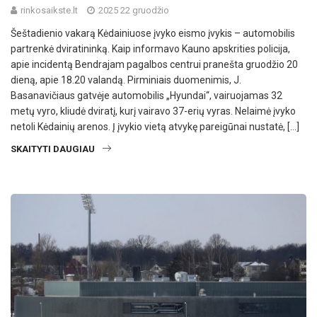
rinkosaikste.lt
2025 22 gruodžio
Šeštadienio vakarą Kėdainiuose įvyko eismo įvykis – automobilis
partrenkė dviratininką. Kaip informavo Kauno apskrities policija,
apie incidentą Bendrajam pagalbos centrui pranešta gruodžio 20
dieną, apie 18.20 valandą. Pirminiais duomenimis, J.
Basanavičiaus gatvėje automobilis „Hyundai“, vairuojamas 32
metų vyro, kliudė dviratį, kurį vairavo 37-erių vyras. Nelaimė įvyko
netoli Kėdainių arenos. Į įvykio vietą atvykę pareigūnai nustatė, […]
SKAITYTI DAUGIAU