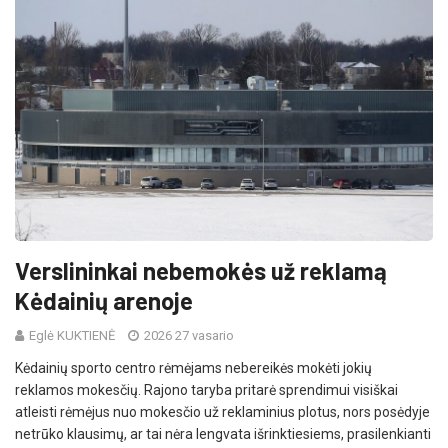
Verslininkai nebemokės už reklamą
Kėdainių arenoje
Eglė KUKTIENĖ
2026 27 vasario
Kėdainių sporto centro rėmėjams nebereikės mokėti jokių
reklamos mokesčių. Rajono taryba pritarė sprendimui visiškai
atleisti rėmėjus nuo mokesčio už reklaminius plotus, nors posėdyje
netrūko klausimų, ar tai nėra lengvata išrinktiesiems, prasilenkianti