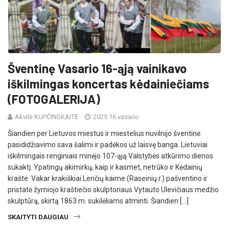
Šventinę Vasario 16-ąją vainikavo
iškilmingas koncertas kėdainiečiams
(FOTOGALERIJA)
Akvilė KUPČINSKAITĖ
2025 16 vasario
Šiandien per Lietuvos miestus ir miestelius nuvilnijo šventinė
pasididžiavimo sava šalimi ir padėkos už laisvę banga. Lietuviai
iškilmingais renginiais minėjo 107-ąją Valstybės atkūrimo dienos
sukaktį. Ypatingų akimirkų, kaip ir kasmet, netrūko ir Kėdainių
krašte. Vakar krakiškiai Lenčių kaime (Raseinių r.) pašventino ir
pristatė žymiojo kraštiečio skulptoriaus Vytauto Ulevičiaus medžio
skulptūrą, skirtą 1863 m. sukilėliams atminti. Šiandien […]
SKAITYTI DAUGIAU