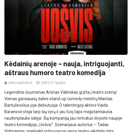
Kėdainių arenoje – nauja, intriguojanti,
aštraus humoro teatro komedija
rinkosaikste.lt
2025 27 spalio
Legendinis šoumenas Arūnas Valinskas grįžta į teatro sceną!
Vienas garsiausių šalies stand-up comedy meistrų Mantas
Bartuševičius joje debiutuoja. O talentingoji aktorė Vaida
Baranovė stoja tarp šių vyrų ir jau tuoj taps mėgstamiausia
raudonplauke šalyje. Šią kompaniją jau netrukus išvysite naujoje
teatro komedijoje „Uošvis“. Scenarijaus autorius – Tadas
Vidmantas, spektaklį režisuoja ne vieną teatro aikštelių hitą