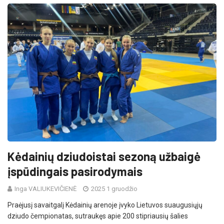
Kėdainių dziudoistai sezoną užbaigė
įspūdingais pasirodymais
Inga VALIUKEVIČIENĖ
2025 1 gruodžio
Praėjusį savaitgalį Kėdainių arenoje įvyko Lietuvos suaugusiųjų
dziudo čempionatas, sutraukęs apie 200 stipriausių šalies