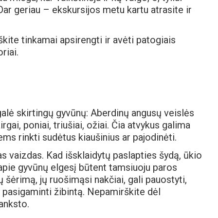
 Dar geriau – ekskursijos metu kartu atrasite ir
kite tinkamai apsirengti ir avėti patogiais
riai.
galė skirtingų gyvūnų: Aberdinų angusų veislės
irgai, poniai, triušiai, ožiai. Čia atvykus galima
iems rinkti sudėtus kiaušinius ar pajodinėti.
s vaizdas. Kad išsklaidytų paslapties šydą, ūkio
 apie gyvūnų elgesį būtent tamsiuoju paros
šėrimą, jų ruošimąsi nakčiai, gali pauostyti,
s pasigaminti žibintą. Nepamirškite dėl
 anksto.