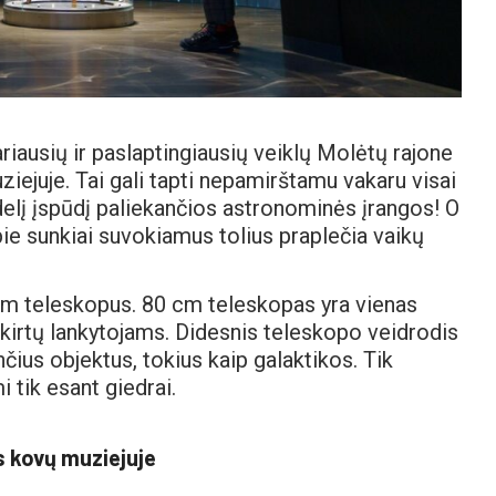
riausių ir paslaptingiausių veiklų Molėtų rajone
ejuje. Tai gali tapti nepamirštamu vakaru visai
idelį įspūdį paliekančios astronominės įrangos! O
ie sunkiai suvokiamus tolius praplečia vaikų
 cm teleskopus. 80 cm teleskopas yra vienas
kirtų lankytojams. Didesnis teleskopo veidrodis
čius objektus, tokius kaip galaktikos. Tik
 tik esant giedrai.
s kovų muziejuje