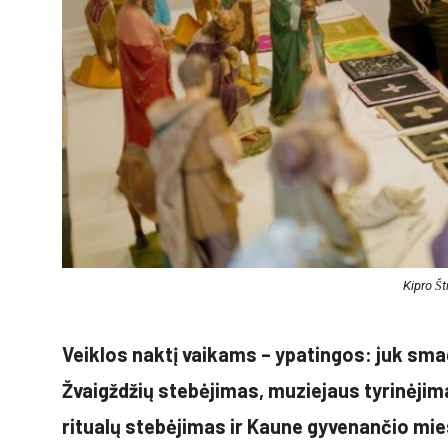
Kipro Š
Veiklos naktį vaikams – ypatingos: juk smag
Žvaigždžių stebėjimas, muziejaus tyrinėjima
ritualų stebėjimas ir Kaune gyvenančio mi