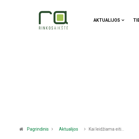
AKTUALIJOS
TI
Pagrindinis
Aktualijos
Kai leidžiama eiti…