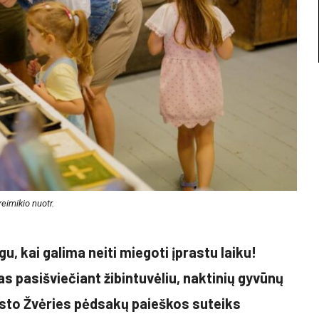
treimikio nuotr.
u, kai galima neiti miegoti įprastu laiku!
s pasišviečiant žibintuvėliu, naktinių gyvūnų
esto Žvėries pėdsakų paieškos suteiks