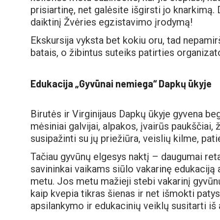
prisiartinę, net galėsite išgirsti jo knarkimą.
daiktinį Žvėries egzistavimo įrodymą!
Ekskursija vyksta bet kokiu oru, tad nepamirš
batais, o žibintus suteiks patirties organizato
Edukacija „Gyvūnai nemiega“ Dapkų ūkyje
Birutės ir Virginijaus Dapkų ūkyje gyvena be
mėsiniai galvijai, alpakos, įvairūs paukščiai, ž
susipažinti su jų priežiūra, veislių kilme, pat
Tačiau gyvūnų elgesys naktį – daugumai reta
savininkai vaikams siūlo vakarinę edukaciją
metu. Jos metu mažieji stebi vakarinį gyvūnų 
kaip kvepia tikras šienas ir net išmokti paty
apsilankymo ir edukacinių veiklų susitarti iš