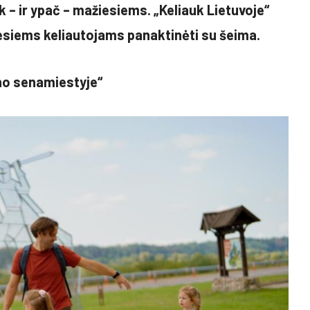
 – ir ypač – mažiesiems. „Keliauk Lietuvoje“
iesiems keliautojams panaktinėti su šeima.
no senamiestyje“