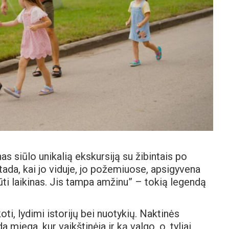
 siūlo unikalią ekskursiją su žibintais po
tada, kai jo viduje, jo požemiuose, apsigyvena
ūti laikinas. Jis tampa amžinu” – tokią legendą
oti, lydimi istorijų bei nuotykių. Naktinės
a miega, kur vaikštinėja ir ką valgo, o, tyliai