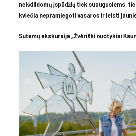
neišdildomų įspūdžių tiek suaugusiems, tiek
kviečia nepramiegoti vasaros ir leisti jaun
Sutemų ekskursija „Žvėriški nuotykiai Kau