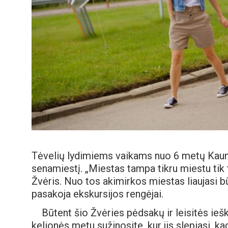
Tėvelių lydimiems vaikams nuo 6 metų Kaunas
senamiestį. „Miestas tampa tikru miestu tik 
Žvėris. Nuo tos akimirkos miestas liaujasi b
pasakoja ekskursijos rengėjai.
Būtent šio Žvėries pėdsakų ir leisitės iešk
kelionės metu sužinosite, kur jis slepiasi, kad