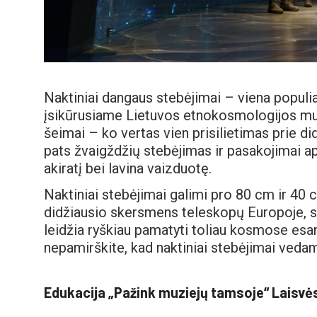
Naktiniai dangaus stebėjimai – viena populia
įsikūrusiame Lietuvos etnokosmologijos muzi
šeimai – ko vertas vien prisilietimas prie d
pats žvaigždžių stebėjimas ir pasakojimai ap
akiratį bei lavina vaizduotę.
Naktiniai stebėjimai galimi pro 80 cm ir 40
didžiausio skersmens teleskopų Europoje, s
leidžia ryškiau pamatyti toliau kosmose esan
nepamirškite, kad naktiniai stebėjimai vedami
Edukacija „Pažink muziejų tamsoje“ Laisvė