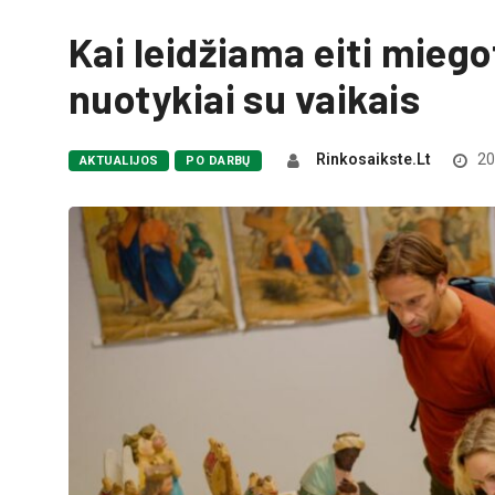
Kai leidžiama eiti miegot
nuotykiai su vaikais
Rinkosaikste.lt
20
AKTUALIJOS
PO DARBŲ