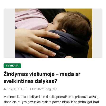
SVEIKATA
Žindymas viešumoje – mada ar
sveikintinas dalykas?
Eglė KUKTIENĖ
2016 21 gegužės
Motinos, kurios pasižymi itin dideliu prieraišumu prie savo atžalų,
šiandien jau yra gavusios atskirą pavadinimą, ir apskritai gali būti