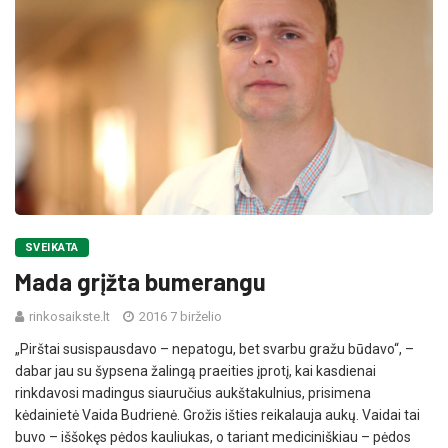
SVEIKATA
Mada grįžta bumerangu
rinkosaikste.lt
2016 7 birželio
„Pirštai susispausdavo – nepatogu, bet svarbu gražu būdavo“, –
dabar jau su šypsena žalingą praeities įprotį, kai kasdienai
rinkdavosi madingus siauručius aukštakulnius, prisimena
kėdainietė Vaida Budrienė. Grožis išties reikalauja aukų. Vaidai tai
buvo – iššokęs pėdos kauliukas, o tariant mediciniškiau – pėdos