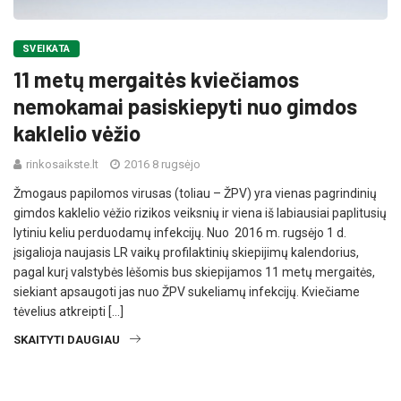
SVEIKATA
11 metų mergaitės kviečiamos
nemokamai pasiskiepyti nuo gimdos
kaklelio vėžio
rinkosaikste.lt
2016 8 rugsėjo
Žmogaus papilomos virusas (toliau – ŽPV) yra vienas pagrindinių
gimdos kaklelio vėžio rizikos veiksnių ir viena iš labiausiai paplitusių
lytiniu keliu perduodamų infekcijų. Nuo 2016 m. rugsėjo 1 d.
įsigalioja naujasis LR vaikų profilaktinių skiepijimų kalendorius,
pagal kurį valstybės lėšomis bus skiepijamos 11 metų mergaitės,
siekiant apsaugoti jas nuo ŽPV sukeliamų infekcijų. Kviečiame
tėvelius atkreipti […]
SKAITYTI DAUGIAU