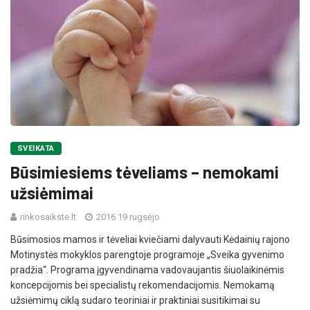
SVEIKATA
Būsimiesiems tėveliams – nemokami
užsiėmimai
rinkosaikste.lt
2016 19 rugsėjo
Būsimosios mamos ir tėveliai kviečiami dalyvauti Kėdainių rajono
Motinystės mokyklos parengtoje programoje „Sveika gyvenimo
pradžia“. Programa įgyvendinama vadovaujantis šiuolaikinėmis
koncepcijomis bei specialistų rekomendacijomis. Nemokamą
užsiėmimų ciklą sudaro teoriniai ir praktiniai susitikimai su