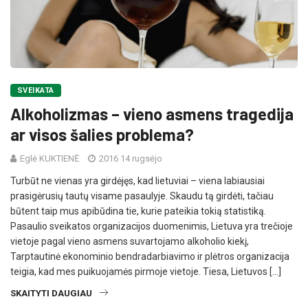
SVEIKATA
Alkoholizmas – vieno asmens tragedija
ar visos šalies problema?
Eglė KUKTIENĖ
2016 14 rugsėjo
Turbūt ne vienas yra girdėjęs, kad lietuviai – viena labiausiai
prasigėrusių tautų visame pasaulyje. Skaudu tą girdėti, tačiau
būtent taip mus apibūdina tie, kurie pateikia tokią statistiką.
Pasaulio sveikatos organizacijos duomenimis, Lietuva yra trečioje
vietoje pagal vieno asmens suvartojamo alkoholio kiekį,
Tarptautinė ekonominio bendradarbiavimo ir plėtros organizacija
teigia, kad mes puikuojamės pirmoje vietoje. Tiesa, Lietuvos […]
SKAITYTI DAUGIAU