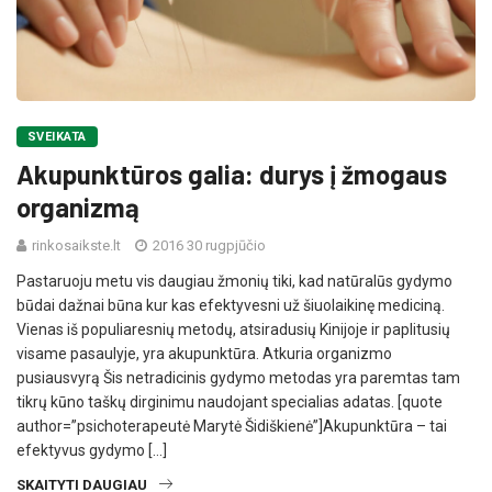
SVEIKATA
Akupunktūros galia: durys į žmogaus
organizmą
rinkosaikste.lt
2016 30 rugpjūčio
Pastaruoju metu vis daugiau žmonių tiki, kad natūralūs gydymo
būdai dažnai būna kur kas efektyvesni už šiuolaikinę mediciną.
Vienas iš populiaresnių metodų, atsiradusių Kinijoje ir paplitusių
visame pasaulyje, yra akupunktūra. Atkuria organizmo
pusiausvyrą Šis netradicinis gydymo metodas yra paremtas tam
tikrų kūno taškų dirginimu naudojant specialias adatas. [quote
author=”psichoterapeutė Marytė Šidiškienė”]Akupunktūra – tai
efektyvus gydymo […]
SKAITYTI DAUGIAU