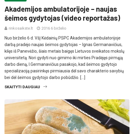
Akademijos ambulatorijoje – naujas
šeimos gydytojas (video reportažas)
rinkosaikste.lt
2016 6 birželio
Nuo birželio 6 d. VšĮ Kėdainių PSPC Akademijos ambulatorijoje
darbą pradėjo naujas šeimos gydytojas – Ignas Germanavičius,
kilęs iš Panevėžio, šiais metais baigęs Lietuvos sveikatos mokslų
universitetą. Nori gydyti nuo gimimo iki mirties Pradėjęs pirmąją
darbo dieną, I.Germanavičius pasakojo, kad šeimos gydytojo
specializaciją pasirinkęs pirmiausia dėl savo charakterio savybių
bei dėl šeimos gydytojo darbo pobūdžio. […]
SKAITYTI DAUGIAU