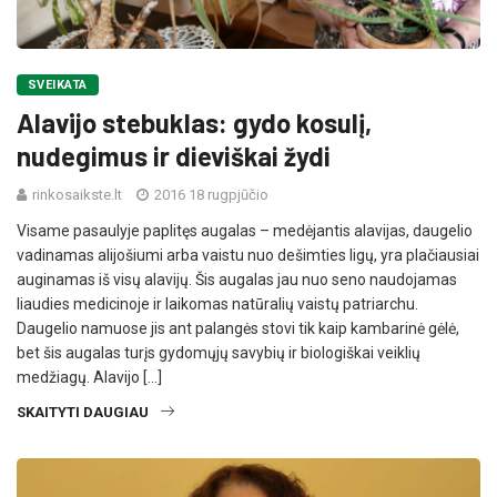
SVEIKATA
Alavijo stebuklas: gydo kosulį,
nudegimus ir dieviškai žydi
rinkosaikste.lt
2016 18 rugpjūčio
Visame pasaulyje paplitęs augalas – medėjantis alavijas, daugelio
vadinamas alijošiumi arba vaistu nuo dešimties ligų, yra plačiausiai
auginamas iš visų alavijų. Šis augalas jau nuo seno naudojamas
liaudies medicinoje ir laikomas natūralių vaistų patriarchu.
Daugelio namuose jis ant palangės stovi tik kaip kambarinė gėlė,
bet šis augalas turįs gydomųjų savybių ir biologiškai veiklių
medžiagų. Alavijo […]
SKAITYTI DAUGIAU