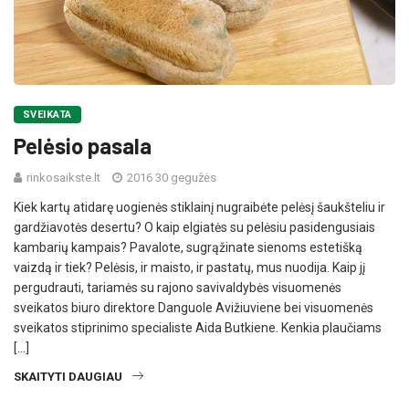
SVEIKATA
Pelėsio pasala
rinkosaikste.lt
2016 30 gegužės
Kiek kartų atidarę uogienės stiklainį nugraibėte pelėsį šaukšteliu ir
gardžiavotės desertu? O kaip elgiatės su pelėsiu pasidengusiais
kambarių kampais? Pavalote, sugrąžinate sienoms estetišką
vaizdą ir tiek? Pelėsis, ir maisto, ir pastatų, mus nuodija. Kaip jį
pergudrauti, tariamės su rajono savivaldybės visuomenės
sveikatos biuro direktore Danguole Avižiuviene bei visuomenės
sveikatos stiprinimo specialiste Aida Butkiene. Kenkia plaučiams
[…]
SKAITYTI DAUGIAU