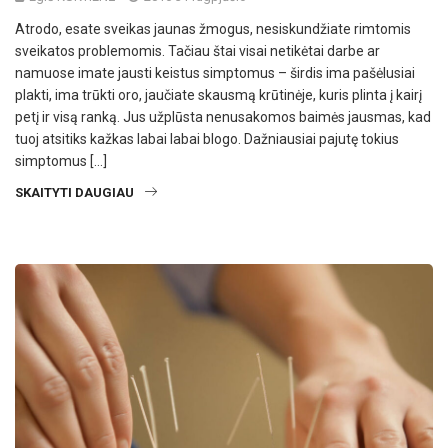
Atrodo, esate sveikas jaunas žmogus, nesiskundžiate rimtomis
sveikatos problemomis. Tačiau štai visai netikėtai darbe ar
namuose imate jausti keistus simptomus – širdis ima pašėlusiai
plakti, ima trūkti oro, jaučiate skausmą krūtinėje, kuris plinta į kairį
petį ir visą ranką. Jus užplūsta nenusakomos baimės jausmas, kad
tuoj atsitiks kažkas labai labai blogo. Dažniausiai pajutę tokius
simptomus […]
SKAITYTI DAUGIAU