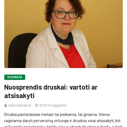
SVEIKATA
Nuosprendis druskai: vartoti ar
atsisakyti
rinkosaikste.lt
2016 9 rugpjūčio
Druska pastaraisiais metais tai peikiama, tai giriama. Vienur
raginama daryti perversmą virtuvėje ir druskos visai atsisakyti, kiti