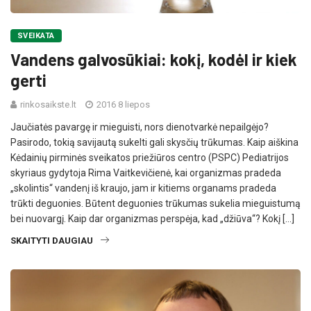
SVEIKATA
Vandens galvosūkiai: kokį, kodėl ir kiek
gerti
rinkosaikste.lt
2016 8 liepos
Jaučiatės pavargę ir mieguisti, nors dienotvarkė nepailgėjo?
Pasirodo, tokią savijautą sukelti gali skysčių trūkumas. Kaip aiškina
Kėdainių pirminės sveikatos priežiūros centro (PSPC) Pediatrijos
skyriaus gydytoja Rima Vaitkevičienė, kai organizmas pradeda
„skolintis“ vandenį iš kraujo, jam ir kitiems organams pradeda
trūkti deguonies. Būtent deguonies trūkumas sukelia mieguistumą
bei nuovargį. Kaip dar organizmas perspėja, kad „džiūva“? Kokį […]
SKAITYTI DAUGIAU