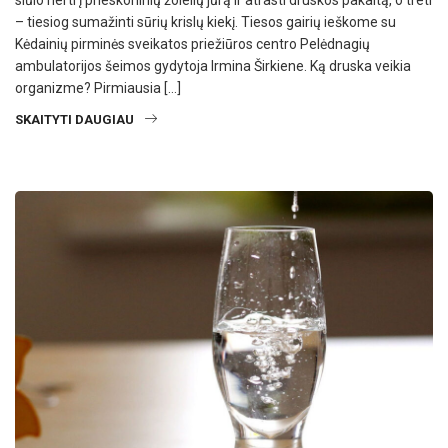
siūlo nerti į prieskoninių žolelių jūrą ir atrasti druskos pakaitą, o treti
– tiesiog sumažinti sūrių krislų kiekį. Tiesos gairių ieškome su
Kėdainių pirminės sveikatos priežiūros centro Pelėdnagių
ambulatorijos šeimos gydytoja Irmina Širkiene. Ką druska veikia
organizme? Pirmiausia […]
SKAITYTI DAUGIAU