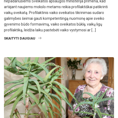
nepadariusiems Sveikatos apsaugos ministerija primena, kad
artėjant naujiems mokslo metams reikia profilaktiškai patikrinti
vaikų sveikatą. Profilaktinis vaiko sveikatos tikrinimas sudaro
galimybes šeimai gauti kompetentingą nuomonę apie sveiko
gyvenimo būdo formavimą, vaiko sveikatos būklę, vaikų ligų
profilaktiką, leidžia laiku pastebėti vaiko vystymosi ar […]
SKAITYTI DAUGIAU