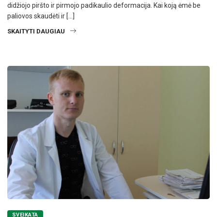
didžiojo piršto ir pirmojo padikaulio deformacija. Kai koją ėmė be
paliovos skaudėti ir […]
SKAITYTI DAUGIAU
SVEIKATA