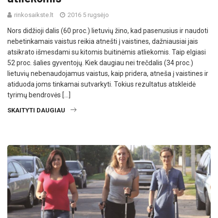
rinkosaikste.lt
2016 5 rugsėjo
Nors didžioji dalis (60 proc.) lietuvių žino, kad pasenusius ir naudoti
nebetinkamais vaistus reikia atnešti į vaistines, dažniausiai jais
atsikrato išmesdami su kitomis buitinėmis atliekomis. Taip elgiasi
52 proc. šalies gyventojų. Kiek daugiau nei trečdalis (34 proc.)
lietuvių nebenaudojamus vaistus, kaip pridera, atneša į vaistines ir
atiduoda joms tinkamai sutvarkyti. Tokius rezultatus atskleidė
tyrimų bendrovės […]
SKAITYTI DAUGIAU