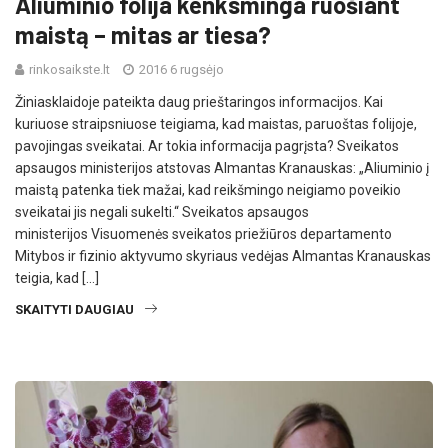
Aliuminio folija kenksminga ruošiant
maistą – mitas ar tiesa?
rinkosaikste.lt
2016 6 rugsėjo
Žiniasklaidoje pateikta daug prieštaringos informacijos. Kai
kuriuose straipsniuose teigiama, kad maistas, paruoštas folijoje,
pavojingas sveikatai. Ar tokia informacija pagrįsta? Sveikatos
apsaugos ministerijos atstovas Almantas Kranauskas: „Aliuminio į
maistą patenka tiek mažai, kad reikšmingo neigiamo poveikio
sveikatai jis negali sukelti.“ Sveikatos apsaugos
ministerijos Visuomenės sveikatos priežiūros departamento
Mitybos ir fizinio aktyvumo skyriaus vedėjas Almantas Kranauskas
teigia, kad […]
SKAITYTI DAUGIAU