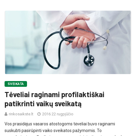
SVEIKATA
Tėveliai raginami profilaktiškai
patikrinti vaikų sveikatą
rinkosaikste.lt
2016 22 rugpjūčio
Vos prasidėjus vasaros atostogoms tėveliai buvo raginami
suskubti pasirūpinti vaiko sveikatos pažymomis. To