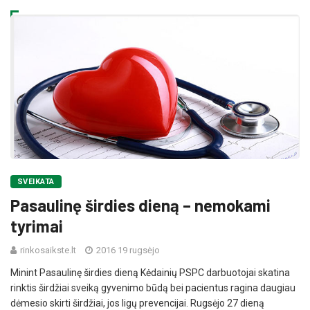
SVEIKATA
Pasaulinę širdies dieną – nemokami
tyrimai
rinkosaikste.lt
2016 19 rugsėjo
Minint Pasaulinę širdies dieną Kėdainių PSPC darbuotojai skatina
rinktis širdžiai sveiką gyvenimo būdą bei pacientus ragina daugiau
dėmesio skirti širdžiai, jos ligų prevencijai. Rugsėjo 27 dieną