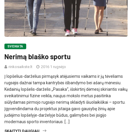
SVEIKATA
Nerimą blaško sportu
rinkosaikste.lt
2016 1 rugsėjo
Į lopšelius-darželius pirmąsyk atėjusiems vaikams ir jų tėveliams
rugsėjis dažnai tampa kantrybės išbandymo bei ašarų mėnesiu.
Kėdainių lopšelis-darželis „Pasaka“, išskirtinį dėmesį skiriantis vaikų
sveikatinimui fizine veikla, naujus mokslo metus pasitinka
siūlydamas pirmojo rugsėjo nerimą sklaidyti šiuolaikiškai – sportu.
Įgyvendindama du projektus įstaiga gavo gausybę žinių apie
judėjimo lopšelyje-darželyje būdus, galimybes bei įsigijo
modernaus sporto inventoriaus. […]
SKAITYTI DAUGIAU