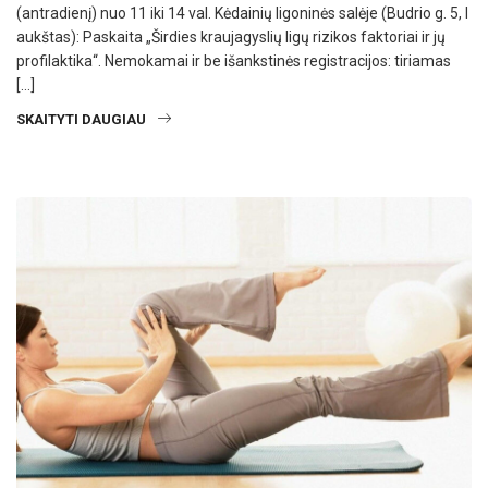
(antradienį) nuo 11 iki 14 val. Kėdainių ligoninės salėje (Budrio g. 5, I
aukštas): Paskaita „Širdies kraujagyslių ligų rizikos faktoriai ir jų
profilaktika“. Nemokamai ir be išankstinės registracijos: tiriamas
[…]
SKAITYTI DAUGIAU