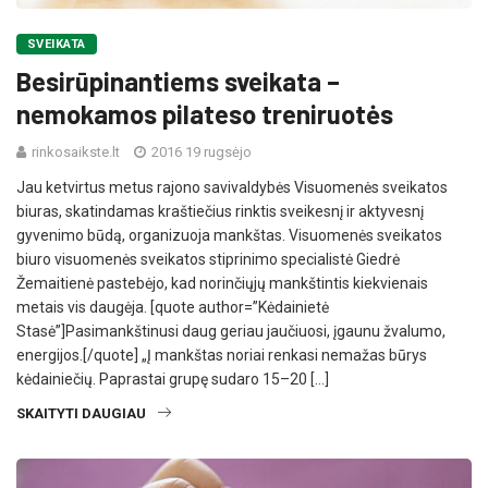
SVEIKATA
Besirūpinantiems sveikata –
nemokamos pilateso treniruotės
rinkosaikste.lt
2016 19 rugsėjo
Jau ketvirtus metus rajono savivaldybės Visuomenės sveikatos
biuras, skatindamas kraštiečius rinktis sveikesnį ir aktyvesnį
gyvenimo būdą, organizuoja mankštas. Visuomenės sveikatos
biuro visuomenės sveikatos stiprinimo specialistė Giedrė
Žemaitienė pastebėjo, kad norinčiųjų mankštintis kiekvienais
metais vis daugėja. [quote author=”Kėdainietė
Stasė”]Pasimankštinusi daug geriau jaučiuosi, įgaunu žvalumo,
energijos.[/quote] „Į mankštas noriai renkasi nemažas būrys
kėdainiečių. Paprastai grupę sudaro 15–20 […]
SKAITYTI DAUGIAU