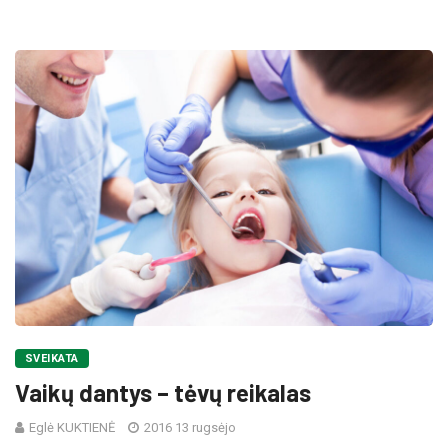
SVEIKATA
Vaikų dantys – tėvų reikalas
Eglė KUKTIENĖ
2016 13 rugsėjo