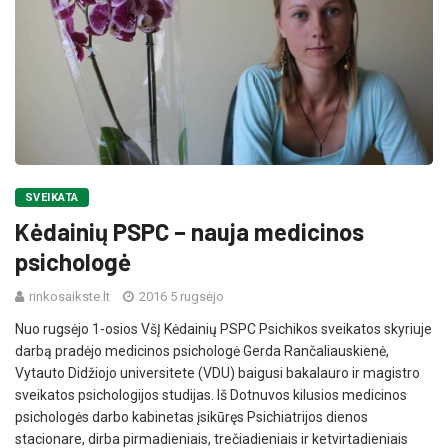
SVEIKATA
Kėdainių PSPC – nauja medicinos
psichologė
rinkosaikste.lt
2016 5 rugsėjo
Nuo rugsėjo 1-osios VšĮ Kėdainių PSPC Psichikos sveikatos skyriuje
darbą pradėjo medicinos psichologė Gerda Rančaliauskienė,
Vytauto Didžiojo universitete (VDU) baigusi bakalauro ir magistro
sveikatos psichologijos studijas. Iš Dotnuvos kilusios medicinos
psichologės darbo kabinetas įsikūręs Psichiatrijos dienos
stacionare, dirba pirmadieniais, trečiadieniais ir ketvirtadieniais