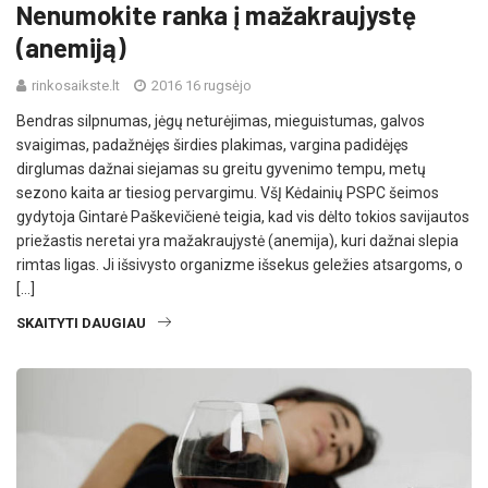
Nenumokite ranka į mažakraujystę
(anemiją)
rinkosaikste.lt
2016 16 rugsėjo
Bendras silpnumas, jėgų neturėjimas, mieguistumas, galvos
svaigimas, padažnėjęs širdies plakimas, vargina padidėjęs
dirglumas dažnai siejamas su greitu gyvenimo tempu, metų
sezono kaita ar tiesiog pervargimu. VšĮ Kėdainių PSPC šeimos
gydytoja Gintarė Paškevičienė teigia, kad vis dėlto tokios savijautos
priežastis neretai yra mažakraujystė (anemija), kuri dažnai slepia
rimtas ligas. Ji išsivysto organizme išsekus geležies atsargoms, o
[…]
SKAITYTI DAUGIAU