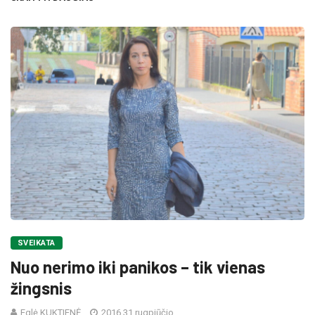
SVEIKATA
Nuo nerimo iki panikos – tik vienas
žingsnis
Eglė KUKTIENĖ
2016 31 rugpjūčio