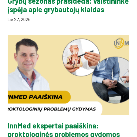
Grybų sezonas prasideda: vaistininkė
įspėja apie grybautojų klaidas
Lie 27, 2026
InnMed ekspertai paaiškina:
proktologinės problemos gydomos