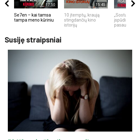
17:50
15:45
Se7en – kai tamsa
10 įtemptų, kraują
„Sostų karai"
tampa meno kūriniu
stingdančių kino
įspūdingas fa
istorijų
pasaulio fe
Susiję straipsniai