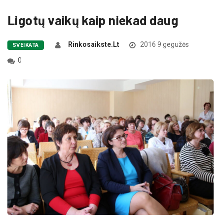
Ligotų vaikų kaip niekad daug
Rinkosaikste.lt
2016 9 gegužės
SVEIKATA
0