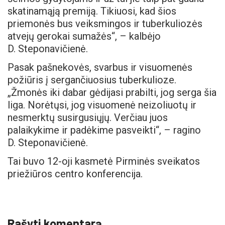
skatinamąją premiją. Tikiuosi, kad šios
priemonės bus veiksmingos ir tuberkuliozės
atvejų gerokai sumažės“, – kalbėjo
D. Steponavičienė.
Pasak pašnekovės, svarbus ir visuomenės
požiūris į sergančiuosius tuberkulioze.
„Žmonės iki dabar gėdijasi prabilti, jog serga šia
liga. Norėtųsi, jog visuomenė neizoliuotų ir
nesmerktų susirgusiųjų. Verčiau juos
palaikykime ir padėkime pasveikti“, – ragino
D. Steponavičienė.
Tai buvo 12-oji kasmetė Pirminės sveikatos
priežiūros centro konferencija.
Rašyti komentarą