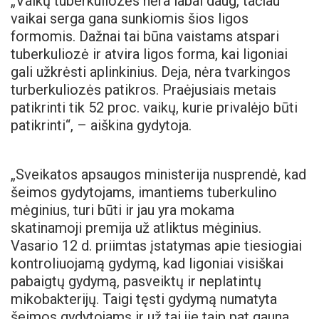
„Vaikų tuberkuliozės nėra labai daug, tačiau
vaikai serga gana sunkiomis šios ligos
formomis. Dažnai tai būna vaistams atspari
tuberkuliozė ir atvira ligos forma, kai ligoniai
gali užkrėsti aplinkinius. Deja, nėra tvarkingos
turberkuliozės patikros. Praėjusiais metais
patikrinti tik 52 proc. vaikų, kurie privalėjo būti
patikrinti“, – aiškina gydytoja.
„Sveikatos apsaugos ministerija nusprendė, kad
šeimos gydytojams, imantiems tuberkulino
mėginius, turi būti ir jau yra mokama
skatinamoji premija už atliktus mėginius.
Vasario 12 d. priimtas įstatymas apie tiesiogiai
kontroliuojamą gydymą, kad ligoniai visiškai
pabaigtų gydymą, pasveiktų ir neplatintų
mikobakterijų. Taigi tęsti gydymą numatyta
šeimos gydytojams ir už tai jie taip pat gauna