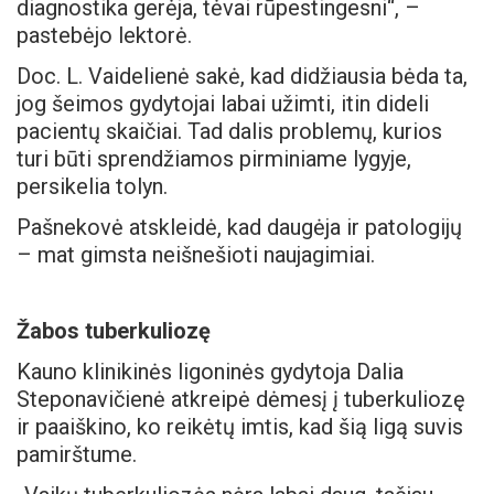
diagnostika gerėja, tėvai rūpestingesni“, –
pastebėjo lektorė.
Doc. L. Vaidelienė sakė, kad didžiausia bėda ta,
jog šeimos gydytojai labai užimti, itin dideli
pacientų skaičiai. Tad dalis problemų, kurios
turi būti sprendžiamos pirminiame lygyje,
persikelia tolyn.
Pašnekovė atskleidė, kad daugėja ir patologijų
– mat gimsta neišnešioti naujagimiai.
Žabos tuberkuliozę
Kauno klinikinės ligoninės gydytoja Dalia
Steponavičienė atkreipė dėmesį į tuberkuliozę
ir paaiškino, ko reikėtų imtis, kad šią ligą suvis
pamirštume.