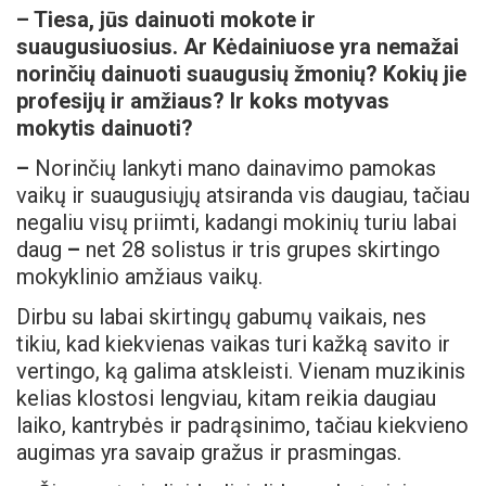
–
Tiesa, jūs dainuoti mokote ir
suaugusiuosius. Ar Kėdainiuose yra nemažai
norinčių dainuoti suaugusių žmonių? Kokių jie
profesijų ir amžiaus? Ir koks motyvas
mokytis dainuoti?
–
Norinčių lankyti mano dainavimo pamokas
vaikų ir suaugusiųjų atsiranda vis daugiau, tačiau
negaliu visų priimti, kadangi mokinių turiu labai
daug
–
net 28 solistus ir tris grupes skirtingo
mokyklinio amžiaus vaikų.
Dirbu su labai skirtingų gabumų vaikais, nes
tikiu, kad kiekvienas vaikas turi kažką savito ir
vertingo, ką galima atskleisti. Vienam muzikinis
kelias klostosi lengviau, kitam reikia daugiau
laiko, kantrybės ir padrąsinimo, tačiau kiekvieno
augimas yra savaip gražus ir prasmingas.