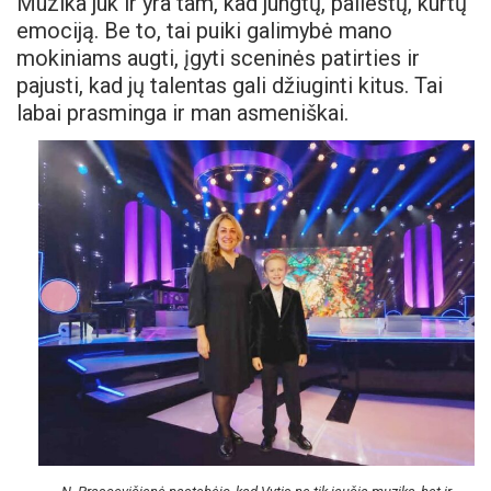
Muzika juk ir yra tam, kad jungtų, paliestų, kurtų
emociją. Be to, tai puiki galimybė mano
mokiniams augti, įgyti sceninės patirties ir
pajusti, kad jų talentas gali džiuginti kitus. Tai
labai prasminga ir man asmeniškai.