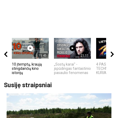
15:45
21:11
10 įtemptų, kraują
„Sostų karai" -
4 PASAULIN
stingdančių kino
įspūdingas fantastinio
TECHNOLOGI
istorijų
pasaulio fenomenas
KURIAS SUKŪ
Susiję straipsniai