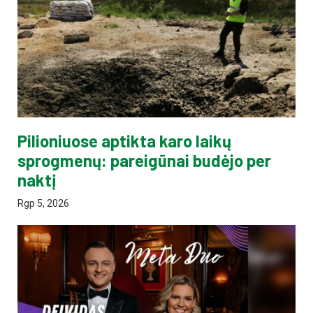
Pilioniuose aptikta karo laikų
sprogmenų: pareigūnai budėjo per
naktį
Rgp 5, 2026