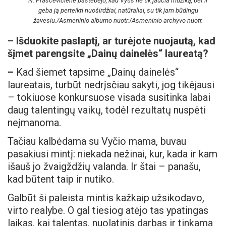
N. Prascevičienė pastebėjo, kad Vytis ne tik jaučia muziką, bet ir
geba ją perteikti nuoširdžiai, natūraliai, su tik jam būdingu
žavesiu./Asmeninio albumo nuotr.
/
Asmeninio archyvo nuotr.
–
Išduokite paslaptį, ar turėjote nuojautą, kad
šįmet parengsite „Dainų dainelės“ laureatą?
–
Kad šiemet tapsime „Dainų dainelės“
laureatais, turbūt nedrįsčiau sakyti, jog tikėjausi
– tokiuose konkursuose visada susitinka labai
daug talentingų vaikų, todėl rezultatų nuspėti
neįmanoma.
Tačiau kalbėdama su Vyčio mama, buvau
pasakiusi mintį: niekada nežinai, kur, kada ir kam
išauš jo žvaigždžių valanda. Ir štai – panašu,
kad būtent taip ir nutiko.
Galbūt ši paleista mintis kažkaip užsikodavo,
virto realybe. O gal tiesiog atėjo tas ypatingas
laikas, kai talentas, nuolatinis darbas ir tinkama