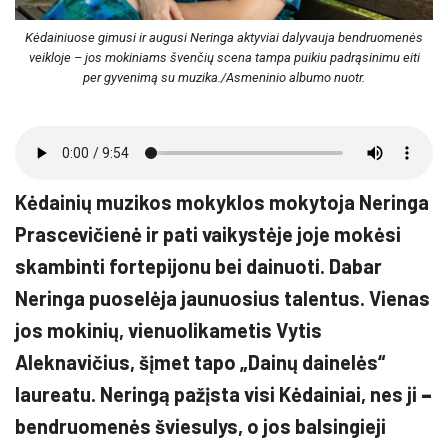
Kėdainiuose gimusi ir augusi Neringa aktyviai dalyvauja bendruomenės
veikloje – jos mokiniams švenčių scena tampa puikiu padrąsinimu eiti
per gyvenimą su muzika./Asmeninio albumo nuotr.
Kėdainių muzikos mokyklos mokytoja Neringa
Prascevičienė ir pati vaikystėje joje mokėsi
skambinti fortepijonu bei dainuoti. Dabar
Neringa puoselėja jaunuosius talentus. Vienas
jos mokinių, vienuolikametis Vytis
Aleknavičius, šįmet tapo „Dainų dainelės“
laureatu. Neringą pažįsta visi Kėdainiai, nes ji
–
bendruomenės šviesulys, o jos balsingieji