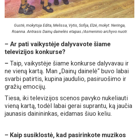
Gustė, mokytoja Edita, Melissa, Vytis, Sofija, Elzė, mokyt. Neringa,
Roanna. Antrasis Dainų dainelės etapas./Asmeninio archyvo nuotr.
–
Ar pati vaikystėje dalyvavote šiame
televizijos konkurse?
–
Taip, vaikystėje šiame konkurse dalyvavau ir
ne vieną kartą. Man „Dainų dainelė“ buvo labai
svarbi patirtis, kupina jaudulio, pasiruošimo ir
gražių emocijų.
Tiesa, iki televizijos scenos pavyko nukeliauti
vieną kartą, todėl labai gerai suprantu, ką jaučia
jaunasis dainininkas, eidamas šiuo keliu.
– Kaip susiklostė, kad pasirinkote muzikos