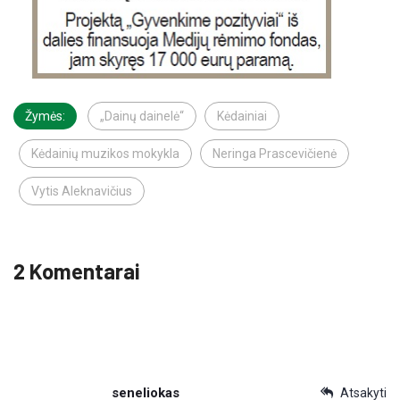
Žymės:
„Dainų dainelė“
Kėdainiai
Kėdainių muzikos mokykla
Neringa Prascevičienė
Vytis Aleknavičius
2 Komentarai
seneliokas
Atsakyti