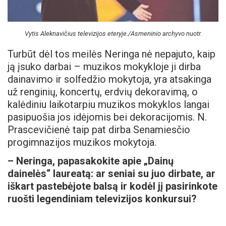
Vytis Aleknavičius televizijos eteryje./Asmeninio archyvo nuotr.
Turbūt dėl tos meilės Neringa nė nepajuto, kaip
ją įsuko darbai – muzikos mokykloje ji dirba
dainavimo ir solfedžio mokytoja, yra atsakinga
už renginių, koncertų, erdvių dekoravimą, o
kalėdiniu laikotarpiu muzikos mokyklos langai
pasipuošia jos idėjomis bei dekoracijomis. N.
Prascevičienė taip pat dirba Senamiesčio
progimnazijos muzikos mokytoja.
– Neringa, papasakokite apie „Dainų
dainelės“ laureatą: ar seniai su juo dirbate, ar
iškart pastebėjote balsą ir kodėl jį pasirinkote
ruošti legendiniam televizijos konkursui?