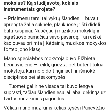
mokslus? Ką studijavote, kokiais
instrumentais grojate?
–
Prisimenu tarsi tai vyktų šiandien – buvau
aprengta žalia suknele, plaukuose įrišti dideli
balti kaspinai. Nubėgau į muzikos mokyklą ir
sąrašuose pamačiau savo pavardę. Tai reiškė,
kad buvau priimta į Kėdainių muzikos mokyklos
fortepijono klasę.
Mano specialybės mokytoja buvo Elžbieta
Leonavičienė – reikli, griežta, bet būtent tokia
mokytoja, kuri neleido tinginiauti ir išmokė
disciplinos bei atsakomybės.
Tuomet gal ir ne visada tai buvo lengva
suprasti, tačiau šiandien esu jai labai dėkinga už
tvirtus muzikinius pagrindus.
Vėliau mano muzikinis kelias tęsėsi Panevėžio