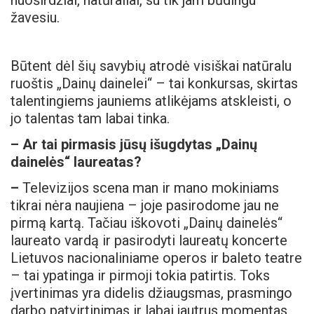
nuoširdžiai, natūraliai, su tik jam būdingu
žavesiu.
Būtent dėl šių savybių atrodė visiškai natūralu
ruoštis „Dainų dainelei“ – tai konkursas, skirtas
talentingiems jauniems atlikėjams atskleisti, o
jo talentas tam labai tinka.
– Ar tai pirmasis jūsų išugdytas „Dainų
dainelės“ laureatas?
–
Televizijos scena man ir mano mokiniams
tikrai nėra naujiena – joje pasirodome jau ne
pirmą kartą. Tačiau iškovoti „Dainų dainelės“
laureato vardą ir pasirodyti laureatų koncerte
Lietuvos nacionaliniame operos ir baleto teatre
– tai ypatinga ir pirmoji tokia patirtis. Toks
įvertinimas yra didelis džiaugsmas, prasmingo
darbo patvirtinimas ir labai jautrus momentas