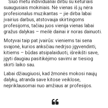
Šiuo metu individualiai dirbu su keturiais
suaugusiais mokiniais. Nė vienas iš jų nėra
profesionalus muzikantas – jie dirba labai
įvairius darbus, atstovauja skirtingoms
profesijoms, tačiau juos vienija vienas labai
gražus dalykas – meilė dainai ir noras dainuoti.
Motyvai taip pat įvairūs: vieniems tai sena
svajonė, kurios anksčiau nedrįso įgyvendinti,
kitiems – būdas atsipalaiduoti, išreikšti save,
įgyti daugiau pasitikėjimo savimi ar tiesiog
skirti laiko sau.
Labai džiaugiuosi, kad žmonės mokosi naujų
dalykų, atranda save kitose veiklose,
nepriklausomai nuo amžiaus ar profesijos.