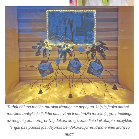
Turbūt dėl tos meilės muzikai Neringa nė nepajuto, kaip ją įsuko darbai –
muzikos mokykloje ji dirba dainavimo ir solfedžio mokytoja, yra atsakinga
už renginių, koncertų, erdvių dekoravimą, o kalėdiniu laikotarpiu mokyklos
langai pasipuošia jos idėjomis bei dekoracijomis./Asmeninio archyvo
nuotr.