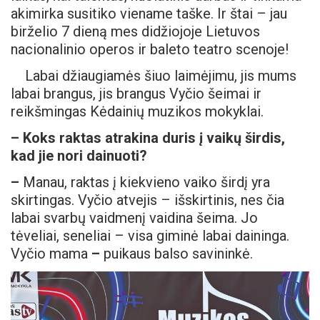
akimirka susitiko viename taške. Ir štai – jau
birželio 7 dieną mes didžiojoje Lietuvos
nacionalinio operos ir baleto teatro scenoje!
Labai džiaugiamės šiuo laimėjimu, jis mums
labai brangus, jis brangus Vyčio šeimai ir
reikšmingas Kėdainių muzikos mokyklai.
– Koks raktas atrakina duris į vaikų širdis,
kad jie nori dainuoti?
–
Manau, raktas į kiekvieno vaiko širdį yra
skirtingas. Vyčio atvejis – išskirtinis, nes čia
labai svarbų vaidmenį vaidina šeima. Jo
tėveliai, seneliai – visa giminė labai daininga.
Vyčio mama
–
puikaus balso savininkė.