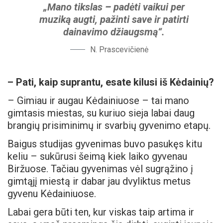
„Mano tikslas
–
padėti vaikui per
muziką augti, pažinti save ir patirti
dainavimo džiaugsmą“.
N. Prascevičienė
– Pati, kaip suprantu, esate kilusi iš Kėdainių?
–
Gimiau ir augau Kėdainiuose – tai mano
gimtasis miestas, su kuriuo sieja labai daug
brangių prisiminimų ir svarbių gyvenimo etapų.
Baigus studijas gyvenimas buvo pasukęs kitu
keliu – sukūrusi šeimą kiek laiko gyvenau
Biržuose. Tačiau gyvenimas vėl sugrąžino į
gimtąjį miestą ir dabar jau dvyliktus metus
gyvenu Kėdainiuose.
Labai gera būti ten, kur viskas taip artima ir