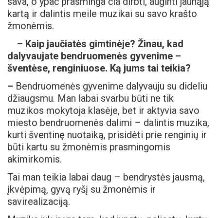
sava, o ypač prasminga čia dirbti, auginti jaunąją
kartą ir dalintis meile muzikai su savo krašto
žmonėmis.
–
Kaip jaučiatės gimtinėje? Žinau, kad
dalyvaujate bendruomenės gyvenime –
šventėse, renginiuose. Ką jums tai teikia?
–
Bendruomenės gyvenime dalyvauju su dideliu
džiaugsmu. Man labai svarbu būti ne tik
muzikos mokytoja klasėje, bet ir aktyvia savo
miesto bendruomenės dalimi – dalintis muzika,
kurti šventinę nuotaiką, prisidėti prie renginių ir
būti kartu su žmonėmis prasmingomis
akimirkomis.
Tai man teikia labai daug – bendrystės jausmą,
įkvėpimą, gyvą ryšį su žmonėmis ir
savirealizaciją.