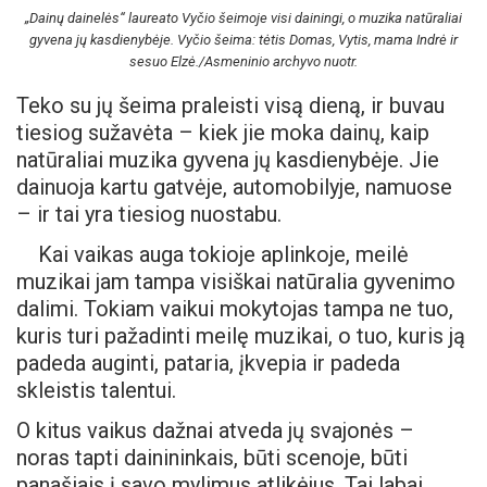
„Dainų dainelės“ laureato Vyčio šeimoje visi dainingi, o muzika natūraliai
gyvena jų kasdienybėje. Vyčio šeima: tėtis Domas, Vytis, mama Indrė ir
sesuo Elzė./Asmeninio archyvo nuotr.
Teko su jų šeima praleisti visą dieną, ir buvau
tiesiog sužavėta – kiek jie moka dainų, kaip
natūraliai muzika gyvena jų kasdienybėje. Jie
dainuoja kartu gatvėje, automobilyje, namuose
– ir tai yra tiesiog nuostabu.
Kai vaikas auga tokioje aplinkoje, meilė
muzikai jam tampa visiškai natūralia gyvenimo
dalimi. Tokiam vaikui mokytojas tampa ne tuo,
kuris turi pažadinti meilę muzikai, o tuo, kuris ją
padeda auginti, pataria, įkvepia ir padeda
skleistis talentui.
O kitus vaikus dažnai atveda jų svajonės –
noras tapti dainininkais, būti scenoje, būti
panašiais į savo mylimus atlikėjus. Tai labai