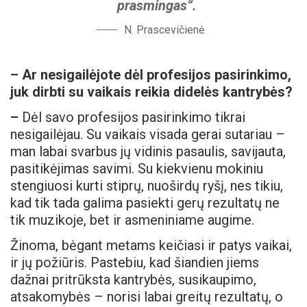
prasmingas“.
N. Prascevičienė
–
Ar nesigailėjote dėl profesijos pasirinkimo,
juk dirbti su vaikais reikia didelės kantrybės?
–
Dėl savo profesijos pasirinkimo tikrai
nesigailėjau. Su vaikais visada gerai sutariau –
man labai svarbus jų vidinis pasaulis, savijauta,
pasitikėjimas savimi. Su kiekvienu mokiniu
stengiuosi kurti stiprų, nuoširdų ryšį, nes tikiu,
kad tik tada galima pasiekti gerų rezultatų ne
tik muzikoje, bet ir asmeniniame augime.
Žinoma, bėgant metams keičiasi ir patys vaikai,
ir jų požiūris. Pastebiu, kad šiandien jiems
dažnai pritrūksta kantrybės, susikaupimo,
atsakomybės – norisi labai greitų rezultatų, o