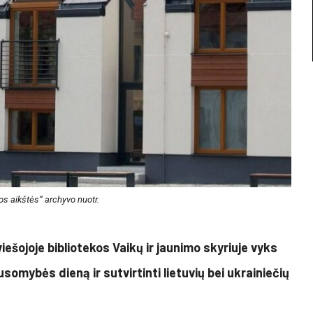
os aikštės“ archyvo nuotr.
iešojoje bibliotekos Vaikų ir jaunimo skyriuje vyks
somybės dieną ir sutvirtinti lietuvių bei ukrainiečių