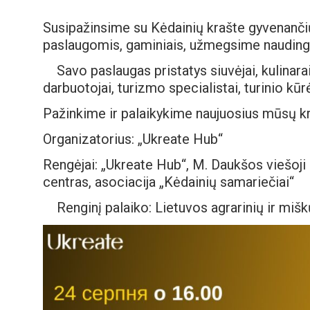
Susipažinsime su Kėdainių krašte gyvenančių
paslaugomis, gaminiais, užmegsime naudingų
Savo paslaugas pristatys siuvėjai, kulinara
darbuotojai, turizmo specialistai, turinio kūrė
Pažinkime ir palaikykime naujuosius mūsų 
Organizatorius: „Ukreate Hub“
Rengėjai: „Ukreate Hub“, M. Daukšos viešoji 
centras, asociacija „Kėdainių samariečiai“
Renginį palaiko: Lietuvos agrarinių ir mi