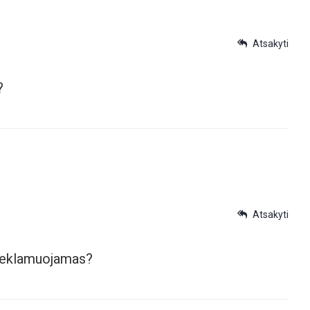
Atsakyti
?
Atsakyti
s reklamuojamas?