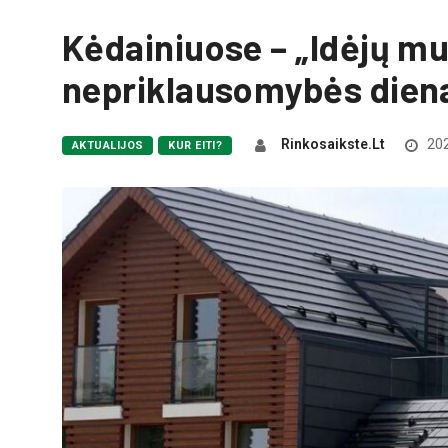
Kėdainiuose – „Idėjų m
nepriklausomybės diena
Rinkosaikste.lt
202
AKTUALIJOS
KUR EITI?