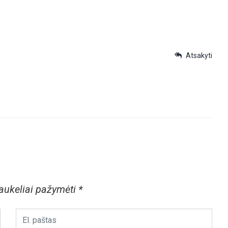
Atsakyti
laukeliai pažymėti
*