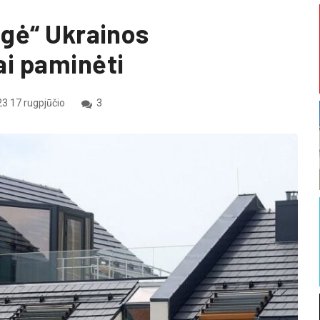
ugė“ Ukrainos
i paminėti
3 17 rugpjūčio
3