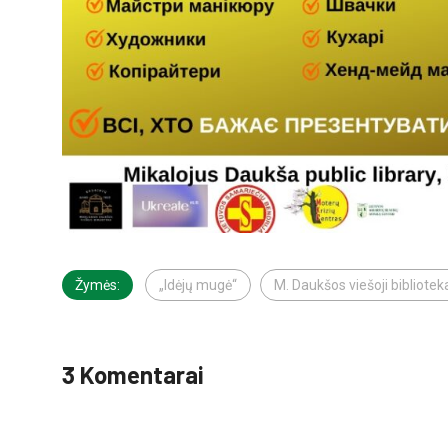
Žymės:
„Idėjų mugė“
M. Daukšos viešoji bibliotek
3 Komentarai