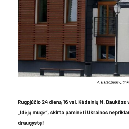
A. Barzdžiaus/„Rink
Rugpjūčio 24 dieną 16 val. Kėdainių M. Daukšos v
„Idėjų mugė“, skirta paminėti Ukrainos nepriklau
draugystę!