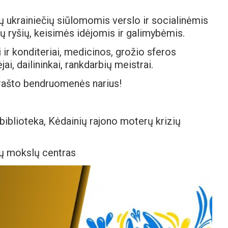
 ukrainiečių siūlomomis verslo ir socialinėmis
 ryšių, keisimės idėjomis ir galimybėmis.
i ir konditeriai, medicinos, grožio sferos
jai, dailininkai, rankdarbių meistrai.
krašto bendruomenės narius!
biblioteka, Kėdainių rajono moterų krizių
škų mokslų centras