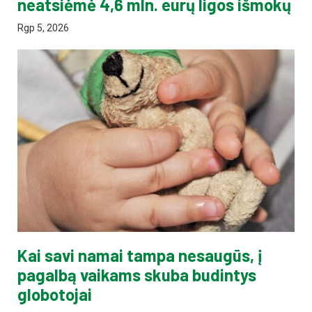
neatsiėmė 4,6 mln. eurų ligos išmokų
Rgp 5, 2026
Kai savi namai tampa nesaugūs, į
pagalbą vaikams skuba budintys
globotojai