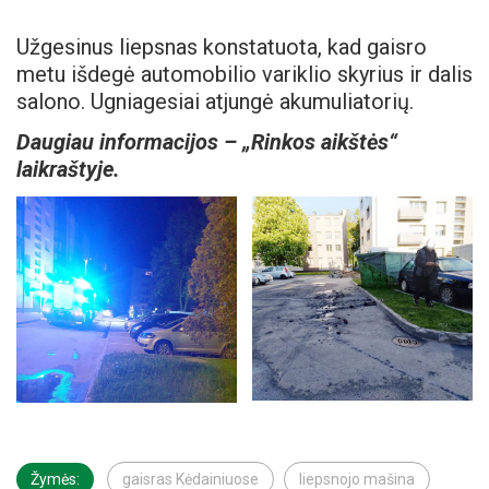
Užgesinus liepsnas konstatuota, kad gaisro
metu išdegė automobilio variklio skyrius ir dalis
salono. Ugniagesiai atjungė akumuliatorių.
Daugiau informacijos – „Rinkos aikštės“
laikraštyje.
Žymės:
gaisras Kėdainiuose
liepsnojo mašina