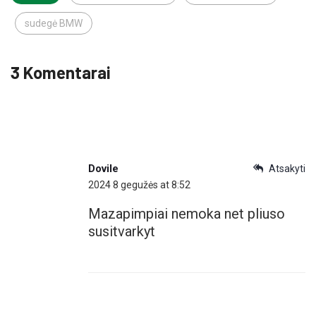
sudegė BMW
3 Komentarai
Dovile
Atsakyti
2024 8 gegužės at 8:52
Mazapimpiai nemoka net pliuso
susitvarkyt