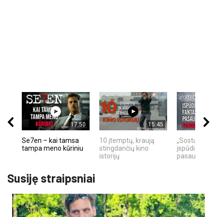
17:50
15:45
Se7en – kai tamsa
10 įtemptų, kraują
„Sostų karai"
tampa meno kūriniu
stingdančių kino
įspūdingas fa
istorijų
pasaulio fe
Susiję straipsniai