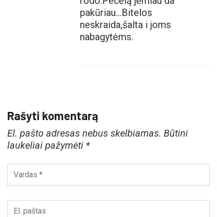
rodo.Pečelą jėmiau da
pakūriau…Bitelos
neskraida,šalta i joms
nabagytėms.
Rašyti komentarą
El. pašto adresas nebus skelbiamas.
Būtini
laukeliai pažymėti
*