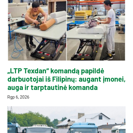
„LTP Texdan“ komandą papildė
darbuotojai iš Filipinų: augant įmonei,
auga ir tarptautinė komanda
Rgp 6, 2026