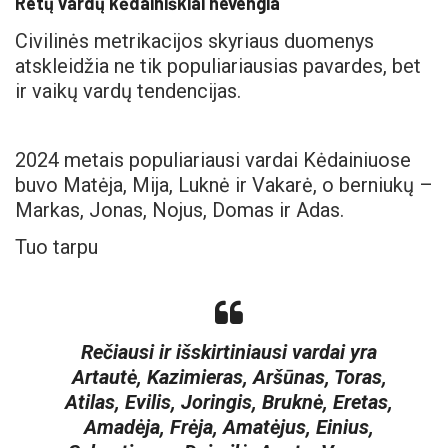
Retų vardų kėdainiškiai nevengia
Civilinės metrikacijos skyriaus duomenys
atskleidžia ne tik populiariausias pavardes, bet
ir vaikų vardų tendencijas.
2024 metais populiariausi vardai Kėdainiuose
buvo Matėja, Mija, Luknė ir Vakarė, o berniukų –
Markas, Jonas, Nojus, Domas ir Adas.
Tuo tarpu
Rečiausi ir išskirtiniausi vardai yra
Artautė, Kazimieras, Aršūnas, Toras,
Atilas, Evilis, Joringis, Bruknė, Eretas,
Amadėja, Frėja, Amatėjus, Einius,