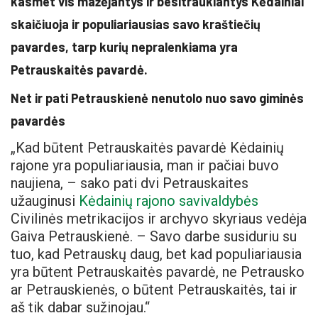
kasmet vis mažėjantys ir besitraukiantys Kėdainiai
skaičiuoja ir populiariausias savo kraštiečių
pavardes, tarp kurių nepralenkiama yra
Petrauskaitės pavardė.
Net ir pati Petrauskienė nenutolo nuo savo giminės
pavardės
„Kad būtent Petrauskaitės pavardė Kėdainių
rajone yra populiariausia, man ir pačiai buvo
naujiena, – sako pati dvi Petrauskaites
užauginusi
Kėdainių rajono savivaldybės
Civilinės metrikacijos ir archyvo skyriaus vedėja
Gaiva Petrauskienė. – Savo darbe susiduriu su
tuo, kad Petrauskų daug, bet kad populiariausia
yra būtent Petrauskaitės pavardė, ne Petrausko
ar Petrauskienės, o būtent Petrauskaitės, tai ir
aš tik dabar sužinojau.“