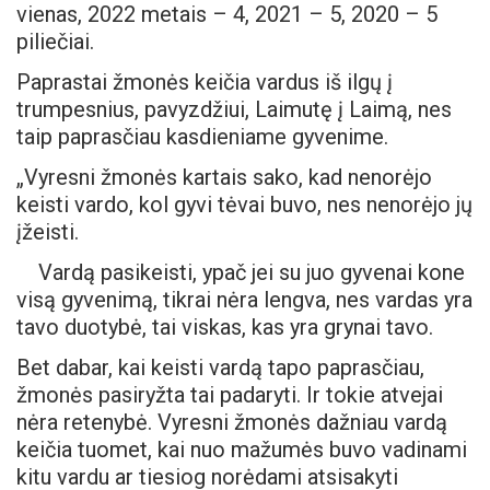
vienas, 2022 metais – 4, 2021 – 5, 2020 – 5
piliečiai.
Paprastai žmonės keičia vardus iš ilgų į
trumpesnius, pavyzdžiui, Laimutę į Laimą, nes
taip paprasčiau kasdieniame gyvenime.
„Vyresni žmonės kartais sako, kad nenorėjo
keisti vardo, kol gyvi tėvai buvo, nes nenorėjo jų
įžeisti.
Vardą pasikeisti, ypač jei su juo gyvenai kone
visą gyvenimą, tikrai nėra lengva, nes vardas yra
tavo duotybė, tai viskas, kas yra grynai tavo.
Bet dabar, kai keisti vardą tapo paprasčiau,
žmonės pasiryžta tai padaryti. Ir tokie atvejai
nėra retenybė. Vyresni žmonės dažniau vardą
keičia tuomet, kai nuo mažumės buvo vadinami
kitu vardu ar tiesiog norėdami atsisakyti