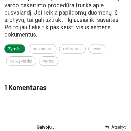
vardo pakeitimo procedūra trunka apie
pusvalandį. Jei reikia papildomų duomenų iš
archyvų, tai gali užtrukti ilgiausiai iki savaitės.
Po to jau lieka tik pasikeisti visus asmens
dokumentus.
Žymės:
naujadarai
reti vardai
tėvai
vaikų vardai
vardai
1 Komentaras
Galvoju ,
Atsakyti