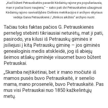
„Kad būtent Petrauskaitės pavardė Kėdainių rajone yra populiariausia,
man ir pačiai buvo naujiena,“ – sako pati dvi Petrauskaites užauginusi
Kėdainių rajono savivaldybės Civilinės metrikacijos ir archyvo skyriaus
vedėja Gaiva Petrauskienė./ „Rinkos aikštės“ archyvo nuotr.
Tačiau toks faktas pačios G. Petrauskienės
pernelyg stebinti tikriausiai neturėtų, mat ji pati,
pasirodo, yra kilusi iš Petrauskų giminės ir
įsiliejusi į kitą Petrauskų giminę – jos giminės
genealoginis medis atskleidė, jog iš abiejų
šeimos atšakų giminėje visuomet buvo būtent
Petrauskai.
„Skamba neįtikėtinai, bet ir mano močiutė iš
mamos pusės buvo Petrauskaitė, ir senelio
mama, mano prosenelė, buvo Petrauskaitė. Pas
mus visi Petrauskai nuo 1850 kažkelintųjų
metų.