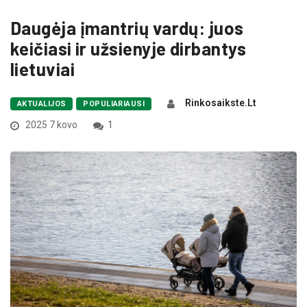
Daugėja įmantrių vardų: juos
keičiasi ir užsienyje dirbantys
lietuviai
Rinkosaikste.lt
AKTUALIJOS
POPULIARIAUSI
2025 7 kovo
1