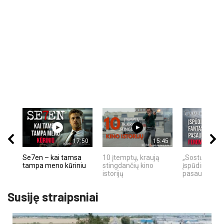
17:50
15:45
Se7en – kai tamsa
10 įtemptų, kraują
„Sostų karai"
tampa meno kūriniu
stingdančių kino
įspūdingas fa
istorijų
pasaulio fe
Susiję straipsniai