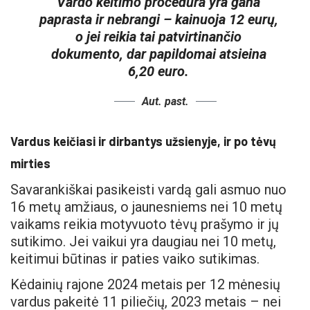
Vardo keitimo procedūra yra gana
paprasta ir nebrangi – kainuoja 12 eurų,
o jei reikia tai patvirtinančio
dokumento, dar papildomai atsieina
6,20 euro.
Aut. past.
Vardus keičiasi ir dirbantys užsienyje, ir po tėvų
mirties
Savarankiškai pasikeisti vardą gali asmuo nuo
16 metų amžiaus, o jaunesniems nei 10 metų
vaikams reikia motyvuoto tėvų prašymo ir jų
sutikimo. Jei vaikui yra daugiau nei 10 metų,
keitimui būtinas ir paties vaiko sutikimas.
Kėdainių rajone 2024 metais per 12 mėnesių
vardus pakeitė 11 piliečių, 2023 metais – nei