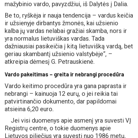
mažybinio vardo, pavyzdžiui, iš Dalytės į Dalia.
Be to, ryškėja ir nauja tendencija – vardus keičia
ir užsienyje dirbantys žmonės, kai užsienio
kalba jų vardas nelabai gražiai skamba, nors ir
yra normalus lietuviškas vardas. Tada
dažniausiai pasikeičia į kitą lietuvišką vardą, bet
geriau skambantį užsienio valstybėje“, –
atkreipia dėmesį G. Petrauskienė.
Vardo pakeitimas – greita ir nebrangi procedūra
Vardo keitimo procedūra yra gana paprasta ir
nebrangi – kainuoja 12 eurų, o jei reikia tai
patvirtinančio dokumento, dar papildomai
atsieina 6,20 euro.
Jei visi duomenys apie asmenį yra suvesti VĮ
Registrų centre, o tokie duomenys apie
Lietuvos piliečius yra suvesti nuo 1986 metų,