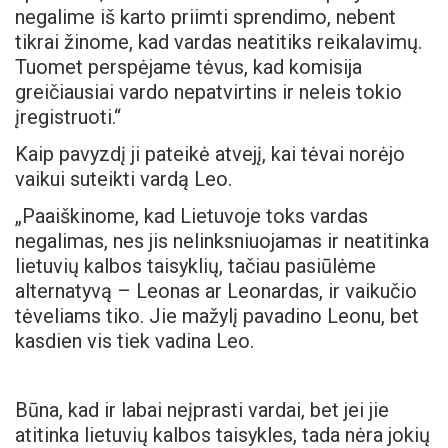
negalime iš karto priimti sprendimo, nebent
tikrai žinome, kad vardas neatitiks reikalavimų.
Tuomet perspėjame tėvus, kad komisija
greičiausiai vardo nepatvirtins ir neleis tokio
įregistruoti.“
Kaip pavyzdį ji pateikė atvejį, kai tėvai norėjo
vaikui suteikti vardą Leo.
„Paaiškinome, kad Lietuvoje toks vardas
negalimas, nes jis nelinksniuojamas ir neatitinka
lietuvių kalbos taisyklių, tačiau pasiūlėme
alternatyvą – Leonas ar Leonardas, ir vaikučio
tėveliams tiko. Jie mažylį pavadino Leonu, bet
kasdien vis tiek vadina Leo.
Būna, kad ir labai neįprasti vardai, bet jei jie
atitinka lietuvių kalbos taisykles, tada nėra jokių