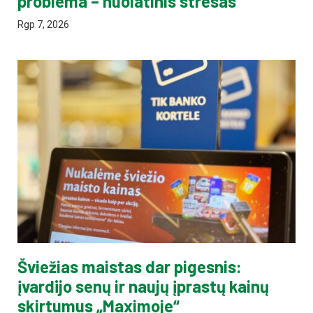
problema – nuolatinis stresas
Rgp 7, 2026
Šviežias maistas dar pigesnis:
įvardijo senų ir naujų įprastų kainų
skirtumus „Maximoje“