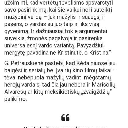
užsiminti, kad vertėtų tėveliams apsvarstyti
savo pasirinkimą, kai šie vaikui nori suteikti
mažybinį vardą – juk mažylis ir suaugs, ir
pasens, o vardas su juo taip ir liks visą
gyvenimą. Ir dažniausiai tokie argumentai
suveikia, žmonės pagalvoja ir pasirenka
universalesnį vardo variantą. Pavyzdžiui,
mergytę pavadina ne Kristinute, o Kristina.“
G. Petrauskienė pastebi, kad Kėdainiuose jau
baigėsi ir serialų bei įvairių kino filmų laikai –
tėvai nebepuola mažylių vadinti mėgstamų
herojų vardais, tad čia jau nebėra ir Marisolių,
Alvaresų ar kitų meksikietiškų „žvaigždžių“
palikimo.