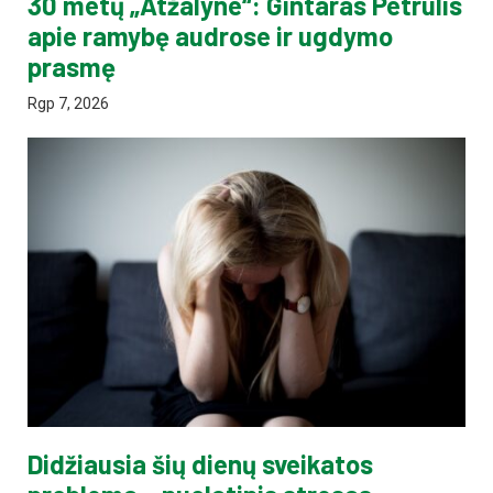
30 metų „Atžalyne“: Gintaras Petrulis
apie ramybę audrose ir ugdymo
prasmę
Rgp 7, 2026
Didžiausia šių dienų sveikatos