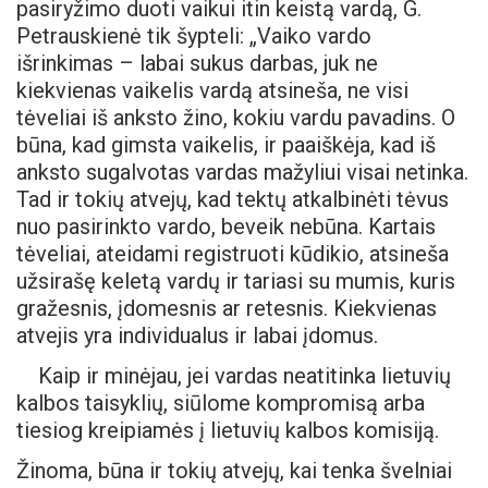
pasiryžimo duoti vaikui itin keistą vardą, G.
Petrauskienė tik šypteli: „Vaiko vardo
išrinkimas – labai sukus darbas, juk ne
kiekvienas vaikelis vardą atsineša, ne visi
tėveliai iš anksto žino, kokiu vardu pavadins. O
būna, kad gimsta vaikelis, ir paaiškėja, kad iš
anksto sugalvotas vardas mažyliui visai netinka.
Tad ir tokių atvejų, kad tektų atkalbinėti tėvus
nuo pasirinkto vardo, beveik nebūna. Kartais
tėveliai, ateidami registruoti kūdikio, atsineša
užsirašę keletą vardų ir tariasi su mumis, kuris
gražesnis, įdomesnis ar retesnis. Kiekvienas
atvejis yra individualus ir labai įdomus.
Kaip ir minėjau, jei vardas neatitinka lietuvių
kalbos taisyklių, siūlome kompromisą arba
tiesiog kreipiamės į lietuvių kalbos komisiją.
Žinoma, būna ir tokių atvejų, kai tenka švelniai