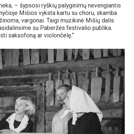
meka, – šypsosi ryškių palyginimų nevengiantis
nyčioje Mišios vyksta kartu su choru, skamba
 žinoma, vargonai. Taigi muzikinė Mišių dalis
pasidalinsime su Paberžės festivalio publika.
sti saksofoną ar violončelę.“