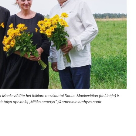
ja Mockevičiūtė bei folkloro muzikantai Darius Mockevičius (dešinėje) ir
istatys spektaklį „Miško seserys“./Asmeninio archyvo nuotr.