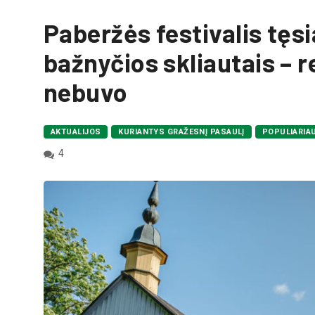
Paberžės festivalis tęs
bažnyčios skliautais – r
nebuvo
AKTUALIJOS
KURIANTYS GRAŽESNĮ PASAULĮ
POPULIARIA
4