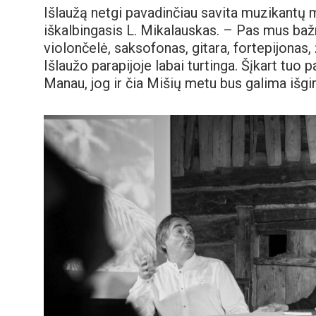
Išlaužą netgi pavadinčiau savita muzikantų 
iškalbingasis L. Mikalauskas. – Pas mus baž
violončelė, saksofonas, gitara, fortepijonas,
Išlaužo parapijoje labai turtinga. Šįkart tuo 
Manau, jog ir čia Mišių metu bus galima išgir