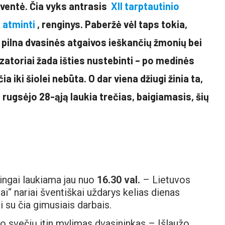
šventė. Čia vyks antrasis
XII tarptautinio
 atminti
, renginys. Paberžė vėl taps tokia,
– pilna dvasinės atgaivos ieškančių žmonių bei
zatoriai žada išties nustebinti – po medinės
ia iki šiolei nebūta. O dar viena džiugi žinia ta,
– rugsėjo 28-ąją laukia trečias, baigiamasis, šių
ingai laukiama jau nuo
16.30 val.
– Lietuvos
ai“ nariai šventiškai uždarys kelias dienas
i su čia gimusiais darbais.
io svečių itin mylimas dvasininkas – Išlaužo