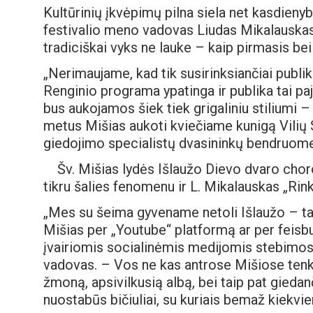
Kultūrinių įkvėpimų pilna siela net kasdieny
festivalio meno vadovas Liudas Mikalauskas 
tradiciškai vyks ne lauke – kaip pirmasis bei 
„Nerimaujame, kad tik susirinksiančiai publi
Renginio programa ypatinga ir publika tai p
bus aukojamos šiek tiek grigaliniu stiliumi 
metus Mišias aukoti kviečiame kunigą Vilių S
giedojimo specialistų dvasininkų bendruomenė
Šv. Mišias lydės Išlaužo Dievo dvaro choro
tikru šalies fenomenu ir L. Mikalauskas „Rin
„Mes su šeima gyvename netoli Išlaužo – tai
Mišias per „Youtube“ platformą ar per feisbuk
įvairiomis socialinėmis medijomis stebimos
vadovas. – Vos ne kas antrose Mišiose ten
žmoną, apsivilkusią albą, bei taip pat gieda
nuostabūs bičiuliai, su kuriais bemaž kiekv