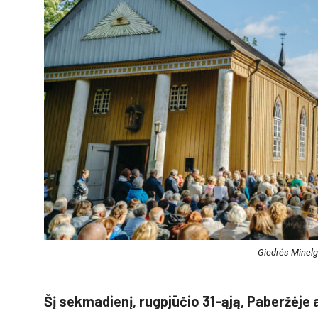
Giedrės Minelg
Šį sekmadienį, rugpjūčio 31-ąją, Paberžėje 