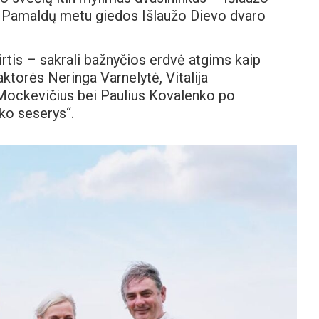
s. Pamaldų metu giedos Išlaužo Dievo dvaro
tirtis – sakrali bažnyčios erdvė atgims kaip
aktorės Neringa Varnelytė, Vitalija
 Mockevičius bei Paulius Kovalenko po
ško seserys“.