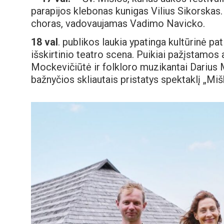
parapijos klebonas kunigas Vilius Sikorska
choras, vadovaujamas Vadimo Navicko.
18 val
. publikos laukia ypatinga kultūrinė pa
išskirtinio teatro scena. Puikiai pažįstamos 
Mockevičiūtė ir folkloro muzikantai Darius
bažnyčios skliautais pristatys spektaklį „Mi