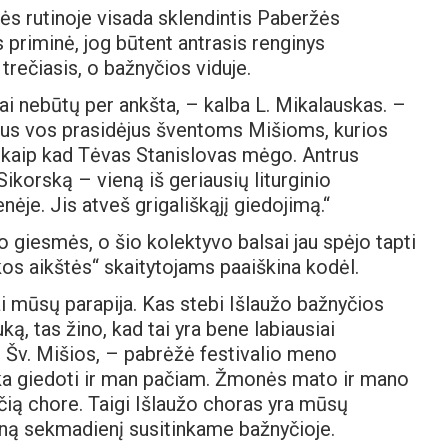
bės rutinoje visada sklendintis Paberžės
priminė, jog būtent antrasis renginys
trečiasis, o bažnyčios viduje.
kai nebūtų per ankšta, – kalba L. Mikalauskas. –
ajus vos prasidėjus šventoms Mišioms, kurios
– kaip kad Tėvas Stanislovas mėgo. Antrus
ikorską – vieną iš geriausių liturginio
je. Jis atveš grigališkąjį giedojimą.“
 giesmės, o šio kolektyvo balsai jau spėjo tapti
kos aikštės“ skaitytojams paaiškina kodėl.
 mūsų parapija. Kas stebi Išlaužo bažnyčios
ą, tas žino, kad tai yra bene labiausiai
 Šv. Mišios, – pabrėžė festivalio meno
ka giedoti ir man pačiam. Žmonės mato ir mano
nčią chore. Taigi Išlaužo choras yra mūsų
ieną sekmadienį susitinkame bažnyčioje.