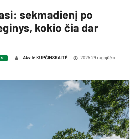
iasi: sekmadienį po
eginys, kokio čia dar
Akvilė KUPČINSKAITĖ
2025 29 rugpjūčio
USI