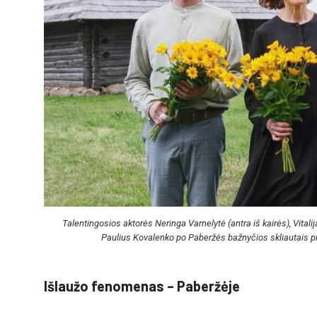
Talentingosios aktorės Neringa Varnelytė (antra iš kairės), Vitali
Paulius Kovalenko po Paberžės bažnyčios skliautais pr
Išlaužo fenomenas – Paberžėje