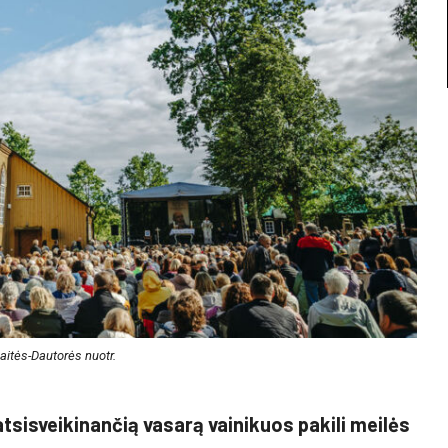
aitės-Dautorės nuotr.
atsisveikinančią vasarą vainikuos pakili meilės