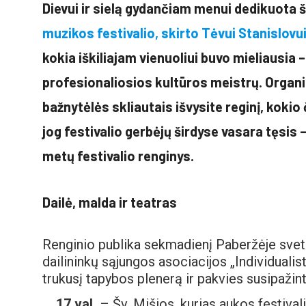
Dievui ir sielą gydančiam menui dedikuota 
muzikos festivalio, skirto Tėvui Stanislovui
kokia iškiliajam vienuoliui buvo mieliausia 
profesionaliosios kultūros meistrų. Organi
bažnytėlės skliautais išvysite reginį, kokio č
jog festivalio gerbėjų širdyse vasara tęsis 
metų festivalio renginys.
Dailė, malda ir teatras
Renginio publika sekmadienį Paberžėje svet
dailininkų sąjungos asociacijos „Individualist
trukusį tapybos plenerą ir pakvies susipažint
17 val.
– Šv. Mišios, kurias aukos festival