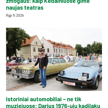
žmogaus: kaip Kėdainiuose gimė
naujas teatras
Rgp 9, 2026
Istoriniai automobiliai – ne tik
muziejuose: Darius 1976-ųjų kadilaku