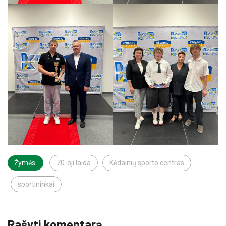
Žymės:
70-oji laida
Kėdainių sporto centras
sportininkai
Rašyti komentarą