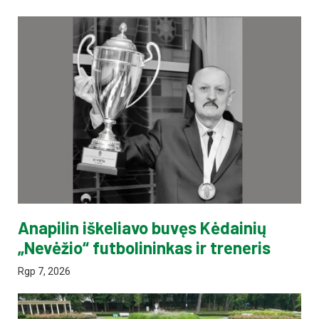
Anapilin iškeliavo buvęs Kėdainių
„Nevėžio“ futbolininkas ir treneris
Rgp 7, 2026