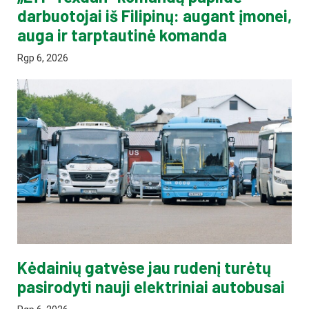
darbuotojai iš Filipinų: augant įmonei,
auga ir tarptautinė komanda
Rgp 6, 2026
Kėdainių gatvėse jau rudenį turėtų
pasirodyti nauji elektriniai autobusai