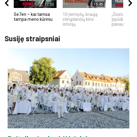
17:50
15:45
Se7en – kai tamsa
10 įtemptų, kraują
„Sostų karai"
tampa meno kūriniu
stingdančių kino
įspūdingas fa
istorijų
pasaulio fe
Susiję straipsniai