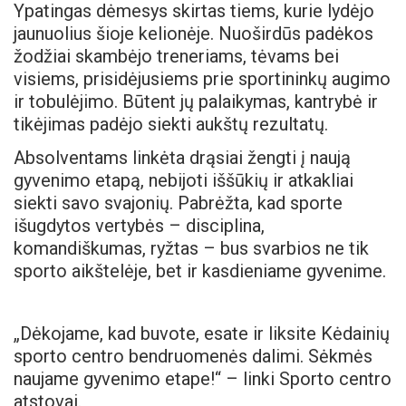
Ypatingas dėmesys skirtas tiems, kurie lydėjo
jaunuolius šioje kelionėje. Nuoširdūs padėkos
žodžiai skambėjo treneriams, tėvams bei
visiems, prisidėjusiems prie sportininkų augimo
ir tobulėjimo. Būtent jų palaikymas, kantrybė ir
tikėjimas padėjo siekti aukštų rezultatų.
Absolventams linkėta drąsiai žengti į naują
gyvenimo etapą, nebijoti iššūkių ir atkakliai
siekti savo svajonių. Pabrėžta, kad sporte
išugdytos vertybės – disciplina,
komandiškumas, ryžtas – bus svarbios ne tik
sporto aikštelėje, bet ir kasdieniame gyvenime.
„Dėkojame, kad buvote, esate ir liksite Kėdainių
sporto centro bendruomenės dalimi. Sėkmės
naujame gyvenimo etape!“ – linki Sporto centro
atstovai.