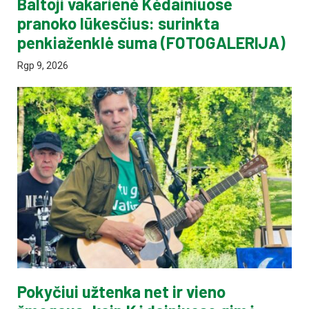
Baltoji vakarienė Kėdainiuose
pranoko lūkesčius: surinkta
penkiaženklė suma (FOTOGALERIJA)
Rgp 9, 2026
Pokyčiui užtenka net ir vieno