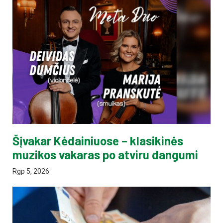
Šįvakar Kėdainiuose – klasikinės
muzikos vakaras po atviru dangumi
Rgp 5, 2026