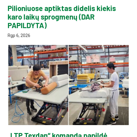
Pilioniuose aptiktas didelis kiekis
karo laikų sprogmenų (DAR
PAPILDYTA)
Rgp 6, 2026
„LTP Texdan“ komandą papildė