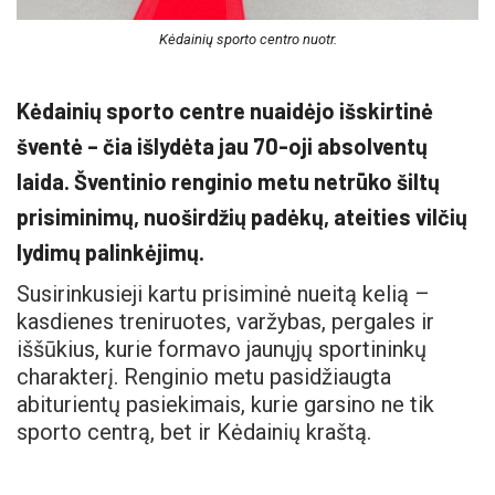
Kėdainių sporto centro nuotr.
Kėdainių sporto centre nuaidėjo išskirtinė
šventė – čia išlydėta jau 70-oji absolventų
laida. Šventinio renginio metu netrūko šiltų
prisiminimų, nuoširdžių padėkų, ateities vilčių
lydimų palinkėjimų.
Susirinkusieji kartu prisiminė nueitą kelią –
kasdienes treniruotes, varžybas, pergales ir
iššūkius, kurie formavo jaunųjų sportininkų
charakterį. Renginio metu pasidžiaugta
abiturientų pasiekimais, kurie garsino ne tik
sporto centrą, bet ir Kėdainių kraštą.