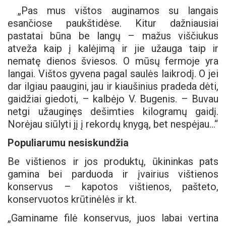
„Pas mus vištos auginamos su langais
esančiose paukštidėse. Kitur dažniausiai
pastatai būna be langų – mažus viščiukus
atveža kaip į kalėjimą ir jie užauga taip ir
nematę dienos šviesos. O mūsų fermoje yra
langai. Vištos gyvena pagal saulės laikrodį. O jei
dar ilgiau paaugini, jau ir kiaušinius pradeda dėti,
gaidžiai giedoti, – kalbėjo V. Bugenis. – Buvau
netgi užauginęs dešimties kilogramų gaidį.
Norėjau siūlyti jį į rekordų knygą, bet nespėjau…“
Populiarumu nesiskundžia
Be vištienos ir jos produktų, ūkininkas pats
gamina bei parduoda ir įvairius vištienos
konservus – kapotos vištienos, pašteto,
konservuotos krūtinėlės ir kt.
„Gaminame filė konservus, juos labai vertina