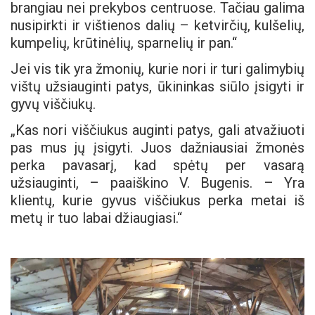
brangiau nei prekybos centruose. Tačiau galima
nusipirkti ir vištienos dalių – ketvirčių, kulšelių,
kumpelių, krūtinėlių, sparnelių ir pan.“
Jei vis tik yra žmonių, kurie nori ir turi galimybių
vištų užsiauginti patys, ūkininkas siūlo įsigyti ir
gyvų viščiukų.
„Kas nori viščiukus auginti patys, gali atvažiuoti
pas mus jų įsigyti. Juos dažniausiai žmonės
perka pavasarį, kad spėtų per vasarą
užsiauginti, – paaiškino V. Bugenis. – Yra
klientų, kurie gyvus viščiukus perka metai iš
metų ir tuo labai džiaugiasi.“