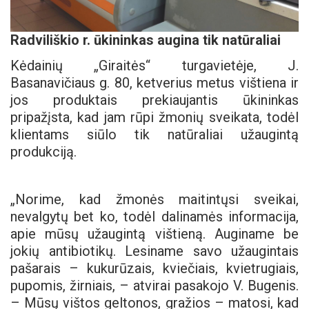
Radviliškio r. ūkininkas augina tik natūraliai
Kėdainių „Giraitės“ turgavietėje, J.
Basanavičiaus g. 80, ketverius metus vištiena ir
jos produktais prekiaujantis ūkininkas
pripažįsta, kad jam rūpi žmonių sveikata, todėl
klientams siūlo tik natūraliai užaugintą
produkciją.
„Norime, kad žmonės maitintųsi sveikai,
nevalgytų bet ko, todėl dalinamės informacija,
apie mūsų užaugintą vištieną. Auginame be
jokių antibiotikų. Lesiname savo užaugintais
pašarais – kukurūzais, kviečiais, kvietrugiais,
pupomis, žirniais, – atvirai pasakojo V. Bugenis.
– Mūsų vištos geltonos, gražios – matosi, kad