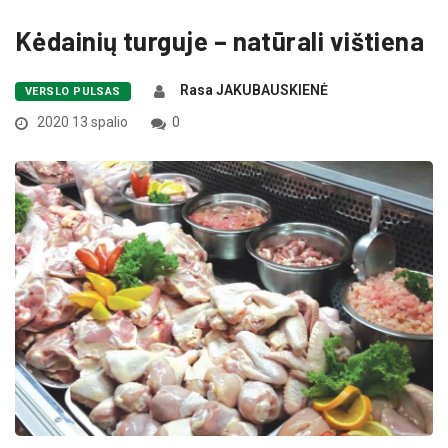
Kėdainių turguje – natūrali vištiena
Rasa JAKUBAUSKIENĖ
VERSLO PULSAS
2020 13 spalio
0