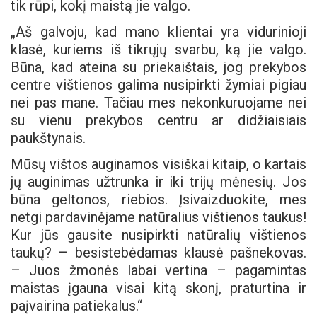
tik rūpi, kokį maistą jie valgo.
„Aš galvoju, kad mano klientai yra vidurinioji
klasė, kuriems iš tikrųjų svarbu, ką jie valgo.
Būna, kad ateina su priekaištais, jog prekybos
centre vištienos galima nusipirkti žymiai pigiau
nei pas mane. Tačiau mes nekonkuruojame nei
su vienu prekybos centru ar didžiaisiais
paukštynais.
Mūsų vištos auginamos visiškai kitaip, o kartais
jų auginimas užtrunka ir iki trijų mėnesių. Jos
būna geltonos, riebios. Įsivaizduokite, mes
netgi pardavinėjame natūralius vištienos taukus!
Kur jūs gausite nusipirkti natūralių vištienos
taukų? – besistebėdamas klausė pašnekovas.
– Juos žmonės labai vertina – pagamintas
maistas įgauna visai kitą skonį, praturtina ir
paįvairina patiekalus.“