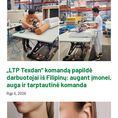
„LTP Texdan“ komandą papildė
darbuotojai iš Filipinų: augant įmonei,
auga ir tarptautinė komanda
Rgp 6, 2026