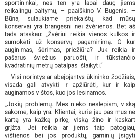
sportininkai, nes ten yra labai daug jiems
reikalingų baltymų, – paaiškino V. Bugenis. –
Būna, sulaukiame priekaištų, kad mūsų
konservai yra brangesni nei žvėrienos. Bet aš
tada atsakau: „Žvėriui reikia vienos kulkos ir
sumokėti už konservų pagaminimą. O kur
auginimas, šėrimas, priežiūra? Juk reikia ir
pašarus šviežius paruošti, ir tūkstančio
kvadratinių metrų patalpas išlaikyti.“
Visi norintys ar abejojantys ūkininko žodžiais,
visada gali atvykti ir apžiūrėti, kur ir kaip
auginamos vištos, kuo jos lesinamos.
„Jokių problemų. Mes nieko neslepiam, viską
sakome, kaip yra. Klientai, kurie jau pas mus ne
kartą yra kažką pirkę, viską žino ir kaskart
grįžta. Jei reikia ar jiems taip patogiau,
vištienos bei jos produktų, gaminių įsigyti