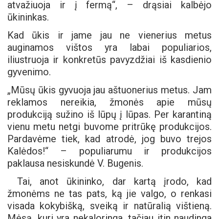
atvažiuoja ir į fermą“, – drąsiai kalbėjo
ūkininkas.
Kad ūkis ir jame jau ne vienerius metus
auginamos vištos yra labai populiarios,
iliustruoja ir konkretūs pavyzdžiai iš kasdienio
gyvenimo.
„Mūsų ūkis gyvuoja jau aštuonerius metus. Jam
reklamos nereikia, žmonės apie mūsų
produkciją sužino iš lūpų į lūpas. Per karantiną
vienu metu netgi buvome pritrūkę produkcijos.
Pardavėme tiek, kad atrodė, jog buvo trejos
Kalėdos!“ – populiarumu ir produkcijos
paklausa nesiskundė V. Bugenis.
Tai, anot ūkininko, dar kartą įrodo, kad
žmonėms ne tas pats, ką jie valgo, o renkasi
visada kokybišką, sveiką ir natūralią vištieną.
Mėsą, kuri yra nekaloringa, tačiau itin naudinga