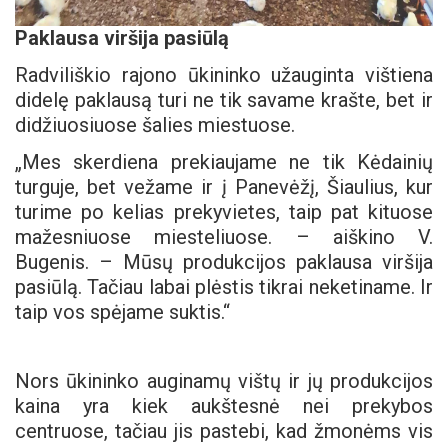
Paklausa viršija pasiūlą
Radviliškio rajono ūkininko užauginta vištiena
didelę paklausą turi ne tik savame krašte, bet ir
didžiuosiuose šalies miestuose.
„Mes skerdiena prekiaujame ne tik Kėdainių
turguje, bet vežame ir į Panevėžį, Šiaulius, kur
turime po kelias prekyvietes, taip pat kituose
mažesniuose miesteliuose. – aiškino V.
Bugenis. – Mūsų produkcijos paklausa viršija
pasiūlą. Tačiau labai plėstis tikrai neketiname. Ir
taip vos spėjame suktis.“
Nors ūkininko auginamų vištų ir jų produkcijos
kaina yra kiek aukštesnė nei prekybos
centruose, tačiau jis pastebi, kad žmonėms vis