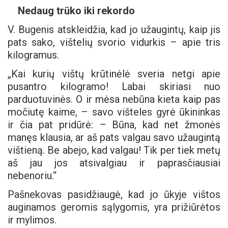
Nedaug trūko iki rekordo
V. Bugenis atskleidžia, kad jo užaugintų, kaip jis
pats sako, vištelių svorio vidurkis – apie tris
kilogramus.
„Kai kurių vištų krūtinėlė sveria netgi apie
pusantro kilogramo! Labai skiriasi nuo
parduotuvinės. O ir mėsa nebūna kieta kaip pas
močiutę kaime, – savo višteles gyrė ūkininkas
ir čia pat pridūrė: – Būna, kad net žmonės
manęs klausia, ar aš pats valgau savo užaugintą
vištieną. Be abejo, kad valgau! Tik per tiek metų
aš jau jos atsivalgiau ir paprasčiausiai
nebenoriu.“
Pašnekovas pasidžiaugė, kad jo ūkyje vištos
auginamos geromis sąlygomis, yra prižiūrėtos
ir mylimos.