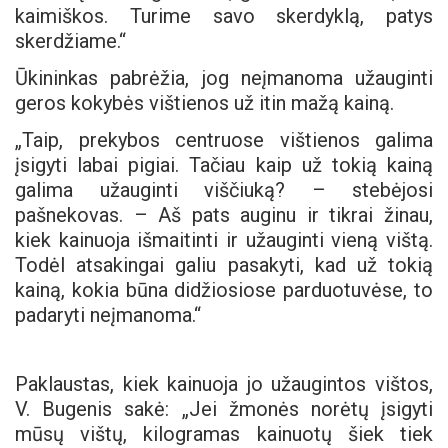
kaimiškos. Turime savo skerdyklą, patys
skerdžiame.“
Ūkininkas pabrėžia, jog neįmanoma užauginti
geros kokybės vištienos už itin mažą kainą.
„Taip, prekybos centruose vištienos galima
įsigyti labai pigiai. Tačiau kaip už tokią kainą
galima užauginti viščiuką? – stebėjosi
pašnekovas. – Aš pats auginu ir tikrai žinau,
kiek kainuoja išmaitinti ir užauginti vieną vištą.
Todėl atsakingai galiu pasakyti, kad už tokią
kainą, kokia būna didžiosiose parduotuvėse, to
padaryti neįmanoma.“
Paklaustas, kiek kainuoja jo užaugintos vištos,
V. Bugenis sakė: „Jei žmonės norėtų įsigyti
mūsų vištų, kilogramas kainuotų šiek tiek