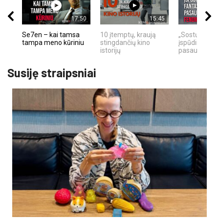
17:50
15:45
Se7en – kai tamsa
10 įtemptų, kraują
„Sostų karai"
tampa meno kūriniu
stingdančių kino
įspūdingas fa
istorijų
pasaulio fe
Susiję straipsniai