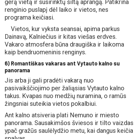
gerą vietą ir susirinktų šiltą aprangą. Patikrina
renginio puslapį dėl laiko ir vietos, nes
programa keičiasi.
Vietos, kur vyksta seansai, apima parkus
Dainavą, Kalniečius ir kitas viešas erdves.
Vakaro atmosfera būna draugiška ir laikoma
kaip bendruomeninis renginys.
6) Romantiškas vakaras ant Vytauto kalno su
panorama
Jis arba ji gali pradėti vakarą nuo
pasivaikščiojimo per žaliąsias Vytauto kalno
takus. Kvapas nuo medžių nuramina, o ramūs
žingsniai suteikia vietos pokalbiui.
Ant kalno atsiveria plati Nemuno ir miesto
panorama. Sausakimšos šviesos ir tilto vaizdas
ypač gražūs saulėlydžio metu, kai dangus keičia
spalvas.