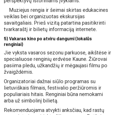
perspektyvų istoriniams įvykiams.
Muziejus rengia ir šeimai skirtas edukacines
veiklas bei organizuotas ekskursijas
savaitgaliais. Prieš vizitą patartina pasitikrinti
tvarkaraštį ir bilietų informaciją internete.
5) Vakaras kino po atviru dangumi (lokalūs
renginiai)
Jie vyksta vasaros sezonu parkuose, aikštėse ir
specialiuose renginių erdvėse Kaune. Žiūrovai
pasiima pledu, užkandžių ir mėgaujasi filmu po
žvaigždėmis.
Organizatoriai dažnai siūlo programas su
lietuviškais filmais, festivalio peržiūromis ir
populiariais hitais. Renginiai būna nemokami
arba už simbolinį bilietą.
Rekomenduojama atvykti anksčiau, kad rastų