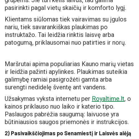
grupėms. Jie turi kelis laivus, tad galima
pasirinkti pagal vietų skaičių ir komforto lygį.
Klientams siūlomas tiek vairavimas su įgulos
nariu, tiek savarankiškas plaukimas po
instruktažo. Tai leidžia rinktis laisvę arba
patogumą, priklausomai nuo patirties ir norų.
Maršrutai apima populiarias Kauno marių vietas
ir leidžia pažinti apylinkes. Plaukimas suteikia
galimybę ramiai pasigrožėti gamta arba
surengti nedidelę šventę ant vandens.
Užsakymas vyksta internetu per
Royaltime.lt
, o
kainos priklauso nuo laiko ir katerio tipo.
Paslaugos pabrėžia saugumą: laivuose yra
būtiniausios saugos priemonės ir instrukcijos.
2) Pasivaikščiojimas po Senamiestį ir Laisvės alėją