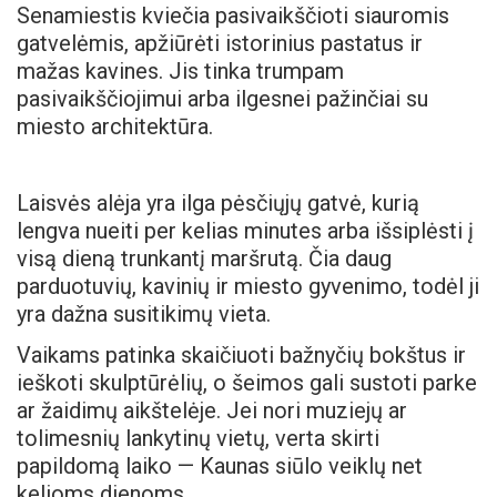
Senamiestis kviečia pasivaikščioti siauromis
gatvelėmis, apžiūrėti istorinius pastatus ir
mažas kavines. Jis tinka trumpam
pasivaikščiojimui arba ilgesnei pažinčiai su
miesto architektūra.
Laisvės alėja yra ilga pėsčiųjų gatvė, kurią
lengva nueiti per kelias minutes arba išsiplėsti į
visą dieną trunkantį maršrutą. Čia daug
parduotuvių, kavinių ir miesto gyvenimo, todėl ji
yra dažna susitikimų vieta.
Vaikams patinka skaičiuoti bažnyčių bokštus ir
ieškoti skulptūrėlių, o šeimos gali sustoti parke
ar žaidimų aikštelėje. Jei nori muziejų ar
tolimesnių lankytinų vietų, verta skirti
papildomą laiko — Kaunas siūlo veiklų net
kelioms dienoms.