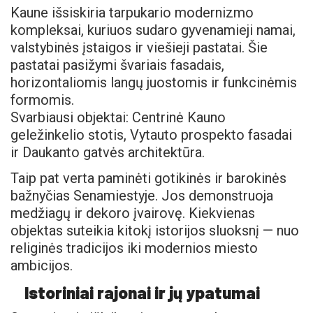
Kaune išsiskiria tarpukario modernizmo
kompleksai, kuriuos sudaro gyvenamieji namai,
valstybinės įstaigos ir viešieji pastatai. Šie
pastatai pasižymi švariais fasadais,
horizontaliomis langų juostomis ir funkcinėmis
formomis.
Svarbiausi objektai: Centrinė Kauno
geležinkelio stotis, Vytauto prospekto fasadai
ir Daukanto gatvės architektūra.
Taip pat verta paminėti gotikinės ir barokinės
bažnyčias Senamiestyje. Jos demonstruoja
medžiagų ir dekoro įvairovę. Kiekvienas
objektas suteikia kitokį istorijos sluoksnį — nuo
religinės tradicijos iki modernios miesto
ambicijos.
Istoriniai rajonai ir jų ypatumai