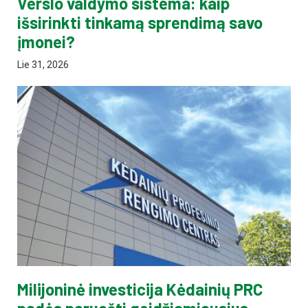
Verslo valdymo sistema: kaip
išsirinkti tinkamą sprendimą savo
įmonei?
Lie 31, 2026
Milijoninė investicija Kėdainių PRC