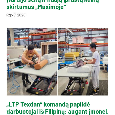
skirtumus „Maximoje“
Rgp 7, 2026
„LTP Texdan“ komandą papildė
darbuotojai iš Filipinų: augant įmonei,