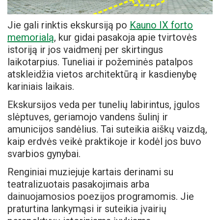
Jie gali rinktis ekskursiją po
Kauno IX forto
memorialą
, kur gidai pasakoja apie tvirtovės
istoriją ir jos vaidmenį per skirtingus
laikotarpius. Tuneliai ir požeminės patalpos
atskleidžia vietos architektūrą ir kasdienybę
kariniais laikais.
Ekskursijos veda per tunelių labirintus, įgulos
slėptuves, geriamojo vandens šulinį ir
amunicijos sandėlius. Tai suteikia aiškų vaizdą,
kaip erdvės veikė praktikoje ir kodėl jos buvo
svarbios gynybai.
Renginiai muziejuje kartais derinami su
teatralizuotais pasakojimais arba
dainuojamosios poezijos programomis. Jie
praturtina lankymąsi ir suteikia įvairių