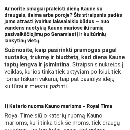
Ar norite smagiai praleisti dieną Kaune su
draugais, šeima arba poroje? Šis straipsnis padės
jums atrasti įvairius laisvalaikio būdus — nuo
vandens nuotykių Kauno mariose iki ramių
pasivaikščiojimų po Senamiestį ir kultūrinių
lankytinų vietų.
Sužinosite, kaip pasirinkti pramogas pagal
nuotaiką, trukmę ir biudžetą, kad diena Kaune
taptų lengva ir įsimintina.
Straipsnis nukreips į
veiklas, kurios tinka tiek aktyviam poilsiui, tiek
romantiškam vakarui, taip pat pasiūlys idėjų
kultūrai ir miestui pažinti.
1) Katerio nuoma Kauno marioms – Royal Time
Royal Time siūlo katerių nuomą Kauno
marioms, kuri tinka tiek šeimoms, tiek draugų