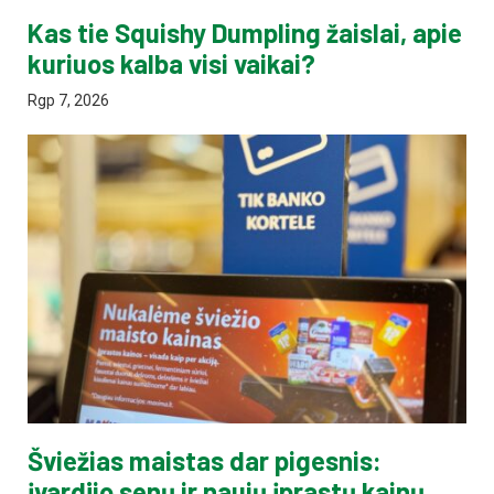
Kas tie Squishy Dumpling žaislai, apie
kuriuos kalba visi vaikai?
Rgp 7, 2026
Šviežias maistas dar pigesnis:
įvardijo senų ir naujų įprastų kainų