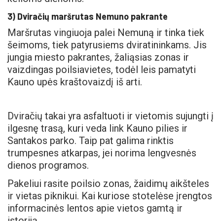
3) Dviračių maršrutas Nemuno pakrante
Maršrutas vingiuoja palei Nemuną ir tinka tiek
šeimoms, tiek patyrusiems dviratininkams. Jis
jungia miesto pakrantes, žaliąsias zonas ir
vaizdingas poilsiavietes, todėl leis pamatyti
Kauno upės kraštovaizdį iš arti.
Dviračių takai yra asfaltuoti ir vietomis sujungti į
ilgesnę trasą, kuri veda link Kauno pilies ir
Santakos parko. Taip pat galima rinktis
trumpesnes atkarpas, jei norima lengvesnės
dienos programos.
Pakeliui rasite poilsio zonas, žaidimų aikšteles
ir vietas piknikui. Kai kuriose stotelėse įrengtos
informacinės lentos apie vietos gamtą ir
istoriją.