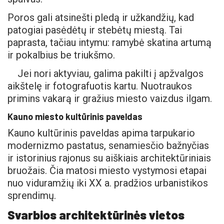
Poros gali atsinešti pledą ir užkandžių, kad
patogiai pasėdėtų ir stebėtų miestą. Tai
paprasta, tačiau intymu: ramybė skatina artumą
ir pokalbius be triukšmo.
Jei nori aktyviau, galima pakilti į apžvalgos
aikštelę ir fotografuotis kartu. Nuotraukos
primins vakarą ir gražius miesto vaizdus ilgam.
Kauno miesto kultūrinis paveldas
Kauno kultūrinis paveldas apima tarpukario
modernizmo pastatus, senamiesčio bažnyčias
ir istorinius rajonus su aiškiais architektūriniais
bruožais. Čia matosi miesto vystymosi etapai
nuo viduramžių iki XX a. pradžios urbanistikos
sprendimų.
Svarbios architektūrinės vietos