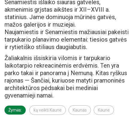
Senamiestis išlaiko siauras gatveles,
akmenimis grįstas aikštes ir XII–XVIII a.
statinius. Jame dominuoja mūrinės gatvės,
mažos galerijos ir muziejai.
Naujamiestis ir Senamiestis mažiausiai pakeisti
tarpukario planavimo elementai: tiesios gatvės
ir rytietiško stiliaus daugiabutis.
Žaliakalnis išsiskiria vilomis ir tarpukario
laikotarpio rekreacinėmis erdvėmis. Ten yra
parko takai ir panorama į Nemuną. Kitas ryškus
rajonas — Šančiai, kuriuose matyti pramoninės
architektūros pėdsakai bei mediniai
gyvenamieji namai.
Žymės:
ką veikti Kaune
Kaunas
Kaune