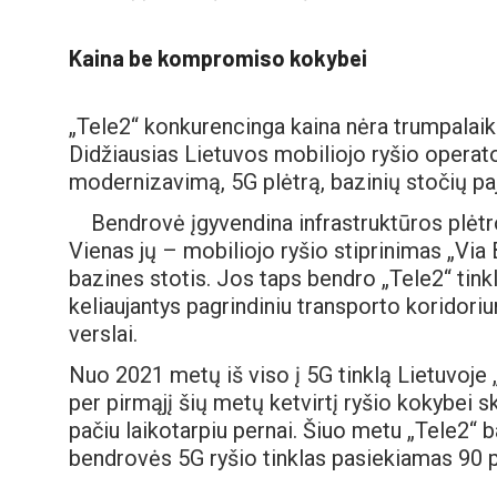
Kaina be kompromiso kokybei
„Tele2“ konkurencinga kaina nėra trumpalaiki
Didžiausias Lietuvos mobiliojo ryšio operator
modernizavimą, 5G plėtrą, bazinių stočių pa
Bendrovė įgyvendina infrastruktūros plėtro
Vienas jų – mobiliojo ryšio stiprinimas „Via B
bazines stotis. Jos taps bendro „Tele2“ tinklo
keliaujantys pagrindiniu transporto koridorium
verslai.
Nuo 2021 metų iš viso į 5G tinklą Lietuvoje 
per pirmąjį šių metų ketvirtį ryšio kokybei sk
pačiu laikotarpiu pernai. Šiuo metu „Tele2“ b
bendrovės 5G ryšio tinklas pasiekiamas 90 p