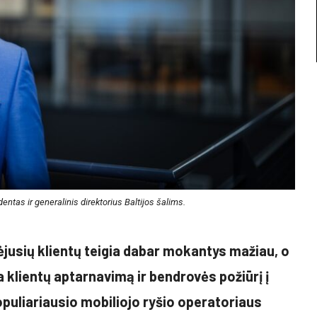
entas ir generalinis direktorius Baltijos šalims.
erėjusių klientų teigia dabar mokantys mažiau, o
na klientų aptarnavimą ir bendrovės požiūrį į
populiariausio mobiliojo ryšio operatoriaus