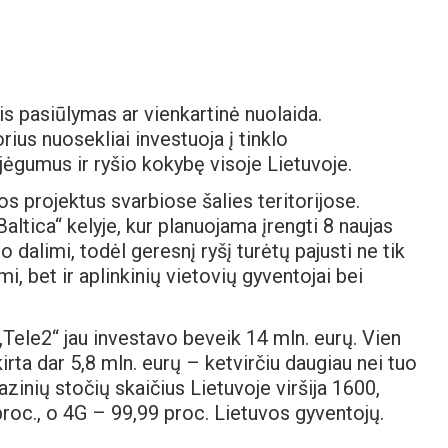
s pasiūlymas ar vienkartinė nuolaida.
ius nuosekliai investuoja į tinklo
jėgumus ir ryšio kokybę visoje Lietuvoje.
s projektus svarbiose šalies teritorijose.
altica“ kelyje, kur planuojama įrengti 8 naujas
 dalimi, todėl geresnį ryšį turėtų pajusti ne tik
i, bet ir aplinkinių vietovių gyventojai bei
„Tele2“ jau investavo beveik 14 mln. eurų. Vien
irta dar 5,8 mln. eurų – ketvirčiu daugiau nei tuo
azinių stočių skaičius Lietuvoje viršija 1600,
roc., o 4G – 99,99 proc. Lietuvos gyventojų.