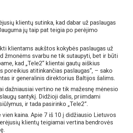
jusių klientų sutinka, kad dabar už paslaugas
auguma jų taip pat teigia po perėjimo
ikti klientams aukštos kokybės paslaugas už
 žmonėms svarbu ne tik sutaupyti, bet ir būti
ame, kad „Tele2“ klientai gautų aiškius
s poreikius atitinkančias paslaugas“, – sako
as ir generalinis direktorius Baltijos šalims.
tai dažniausiai vertino ne tik mažesnę mėnesio
laugų santykį. Didžioji dalis, priimdami
iūlymus, ir tada pasirinko „Tele2”.
vien kaina. Apie 7 iš 10 į didžiausio Lietuvos
perėjusių klientų teigiamai vertina bendrovės
ę.