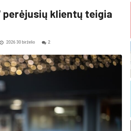
“ perėjusių klientų teigia
2026 30 birželio
2