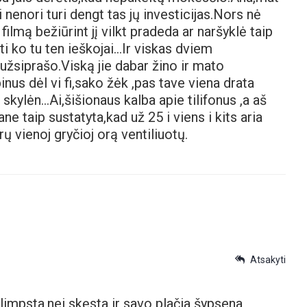
 nenori turi dengt tas jų investicijas.Nors nė
ilmą bežiūrint jį vilkt pradeda ar naršyklė taip
šti ko tu ten ieškojai…Ir viskas dviem
žsiprašo.Viską jie dabar žino ir mato
nus dėl vi fi,sako žėk ,pas tave viena drata
 skylėn…Ai,šišionaus kalba apie tilifonus ,a aš
e taip sustatyta,kad už 25 i viens i kits aria
vienoj gryčioj orą ventiliuotų.
Atsakyti
 klimpsta,nei skęsta ir savo plačia šypsena