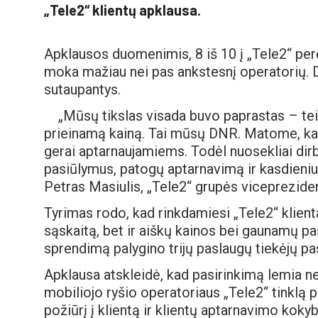
„Tele2“ klientų apklausa.
Apklausos duomenimis, 8 iš 10 į „Tele2“ perė
moka mažiau nei pas ankstesnį operatorių. D
sutaupantys.
„Mūsų tikslas visada buvo paprastas – te
prieinamą kainą. Tai mūsų DNR. Matome, kad
gerai aptarnaujamiems. Todėl nuosekliai dirb
pasiūlymus, patogų aptarnavimą ir kasdieniu
Petras Masiulis, „Tele2“ grupės viceprezident
Tyrimas rodo, kad rinkdamiesi „Tele2“ klien
sąskaitą, bet ir aiškų kainos bei gaunamų pas
sprendimą palygino trijų paslaugų tiekėjų pas
Apklausa atskleidė, kad pasirinkimą lemia ne 
mobiliojo ryšio operatoriaus „Tele2“ tinklą 
požiūrį į klientą ir klientų aptarnavimo kokyb