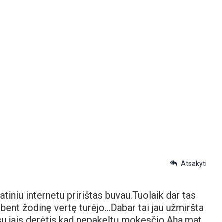
Atsakyti
tiniu internetu pririštas buvau.Tuolaik dar tas
 bent žodinę vertę turėjo…Dabar tai jau užmiršta
i su jais derėtis,kad nepakeltų mokesčio.Aha,mat