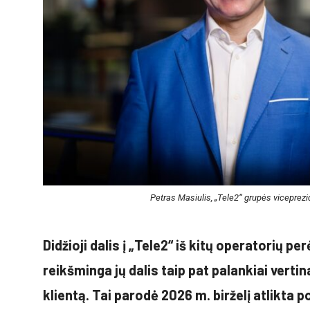
Petras Masiulis, „Tele2“ grupės viceprezid
Didžioji dalis į „Tele2“ iš kitų operatorių p
reikšminga jų dalis taip pat palankiai verti
klientą. Tai parodė 2026 m. birželį atlikta 