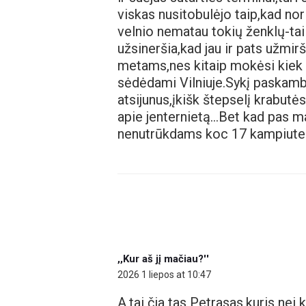
viskas nusitobulėjo taip,kad nori
velnio nematau tokių ženklų-tai f
užsineršia,kad jau ir pats užmir
metams,nes kitaip mokėsi kiek u
sėdėdami Vilniuje.Sykį paskambi
atsijunus,įkišk štepselį krabutės
apie jenternietą…Bet kad pas man
nenutrūkdams koc 17 kampiuterų 
,,Kur aš jį mačiau?''
2026 1 liepos at 10:47
A,tai čia tas Petrasas,kuris nei