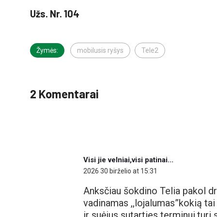
Užs. Nr. 104
Žymės:
mobilusis ryšys
Tele2
2 Komentarai
Visi jie velniai,visi patinai...
2026 30 birželio at 15:31
Anksčiau šokdino Telia pakol dra
vadinamas ,,lojalumas”kokią tai
ir suėjus sutarties terminui,tur