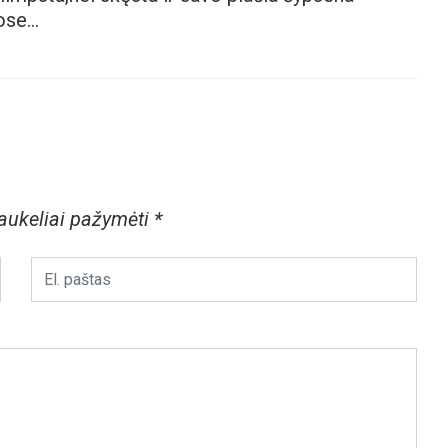
mose…
laukeliai pažymėti
*