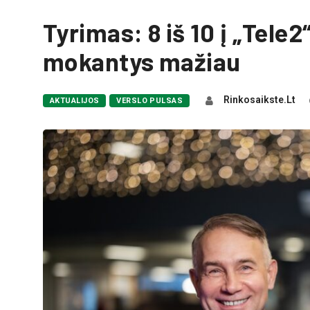
Tyrimas: 8 iš 10 į „Tele2
mokantys mažiau
Rinkosaikste.lt
AKTUALIJOS
VERSLO PULSAS