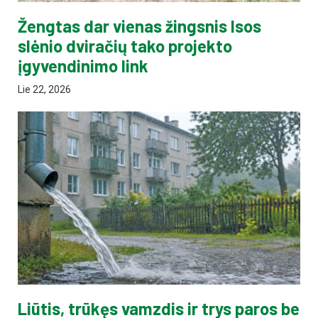
Žengtas dar vienas žingsnis Isos
slėnio dviračių tako projekto
įgyvendinimo link
Lie 22, 2026
Liūtis, trūkęs vamzdis ir trys paros be