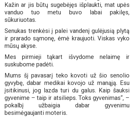
Kažin ar jis būtų sugebėjęs išplaukti, mat upės
vanduo tuo metu buvo labai pakilęs,
sūkuriuotas.
Senukas trenkėsi į palei vandenį gulėjusią plytą
ir prarado sąmonę, ėmė kraujuoti. Viskas vyko
mūsų akyse.
Mes pirmieji tąkart išvydome nelaimę ir
suskubome padėti.
Mums šį pavasarį teko kovoti už šio senolio
gyvybę, dabar medikai kovojo už manąją. Esu
įsitikinusi, jog lazda turi du galus. Kaip šauksi
gyvenime – taip ir atsilieps. Toks gyvenimas“, –
pokalbį užbaigia dabar gyvenimu
besimėgaujanti moteris.