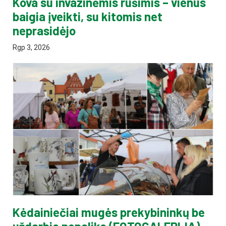
Kova su invazinėmis rūšimis – vienus
baigia įveikti, su kitomis net
neprasidėjo
Rgp 3, 2026
Kėdainiečiai mugės prekybininkų be