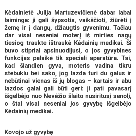
Kėdainietė Julija Martuzevičienė dabar labai
laiminga: ji gali šypsotis, vaikščioti, žiūrėti į
žemę ir į dangų, džiaugtis gyvenimu. Tačiau
dar visai neseniai moterį iš mirties nagų
tiesiog traukte ištraukė Kėdainių medikai. Ši
buvo stipriai apsinuodijusi, o jos gyvybines
funkcijas palaikė tik speciali aparatūra. Tai,
kad šiandien gyva, moteris vadina tikru
stebuklu bei sako, jog lazda turi du galus ir
nebūtinai vienas iš jų blogas – kartais ir abu
lazdos galai gali būti geri: ji pati pavasarį
išgelbėjo nuo Nevėžio šlaito nusiritusį senolį,
o štai visai neseniai jos gyvybę išgelbėjo
Kėdainių medikai.
Kovojo už gyvybę