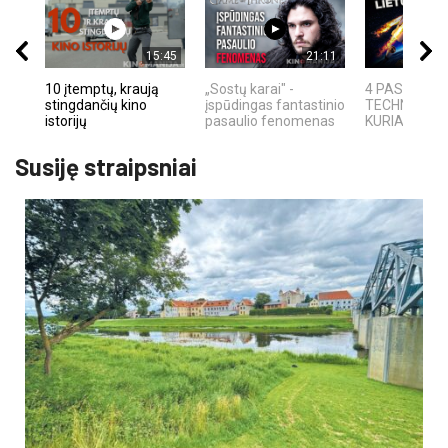
15:45
21:11
10 įtemptų, kraują
„Sostų karai" -
4 PASAULIN
stingdančių kino
įspūdingas fantastinio
TECHNOLOGI
istorijų
pasaulio fenomenas
KURIAS SUKŪ
Susiję straipsniai