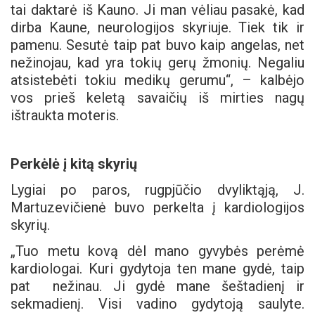
tai daktarė iš Kauno. Ji man vėliau pasakė, kad
dirba Kaune, neurologijos skyriuje. Tiek tik ir
pamenu. Sesutė taip pat buvo kaip angelas, net
nežinojau, kad yra tokių gerų žmonių. Negaliu
atsistebėti tokiu medikų gerumu“, – kalbėjo
vos prieš keletą savaičių iš mirties nagų
ištraukta moteris.
Perkėlė į kitą skyrių
Lygiai po paros, rugpjūčio dvyliktąją, J.
Martuzevičienė buvo perkelta į kardiologijos
skyrių.
„Tuo metu kovą dėl mano gyvybės perėmė
kardiologai. Kuri gydytoja ten mane gydė, taip
pat nežinau. Ji gydė mane šeštadienį ir
sekmadienį. Visi vadino gydytoją saulyte.