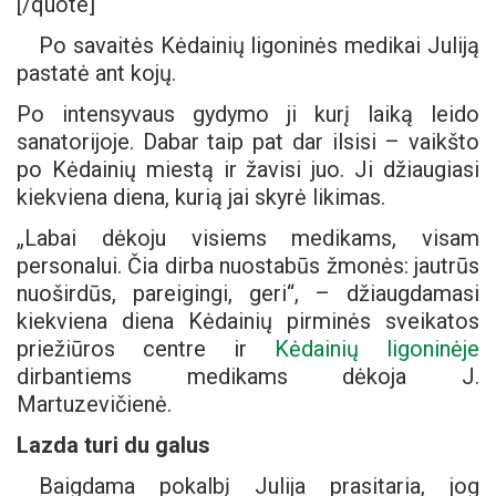
[/quote]
Po savaitės Kėdainių ligoninės medikai Juliją
pastatė ant kojų.
Po intensyvaus gydymo ji kurį laiką leido
sanatorijoje. Dabar taip pat dar ilsisi – vaikšto
po Kėdainių miestą ir žavisi juo. Ji džiaugiasi
kiekviena diena, kurią jai skyrė likimas.
„Labai dėkoju visiems medikams, visam
personalui. Čia dirba nuostabūs žmonės: jautrūs
nuoširdūs, pareigingi, geri“, – džiaugdamasi
kiekviena diena Kėdainių pirminės sveikatos
priežiūros centre ir
Kėdainių ligoninėje
dirbantiems medikams dėkoja J.
Martuzevičienė.
Lazda turi du galus
Baigdama pokalbį Julija prasitaria, jog