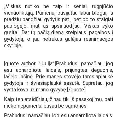
„Viskas nutiko ne taip ir seniai, rugpjūčio
vienuoliktąją. Pamenu, pasijutau labai blogai, iš
pradžių bandžiau gydytis pati, bet po to staigiai
pablogėjo, mat aš apsinuodijau. Viskas vyko
greitai. Dar tą pačią dieną kreipiausi pagalbos į
gydytoją, o jau netrukus gulėjau reanimacijos
skyriuje.
[quote author=”Julija”]
Prabudusi pamačiau, jog
esu apnarpliota laidais, prijungtas deguonis,
lašėjo lašinė. Prie manęs stovėjo tamsiaplaukė
gydytoja ir šviesiaplaukė sesutė. Supratau, jog
vysta kova už mano gyvybę.[/quote]
Kaip ten atsidūriau, žinau tik iš pasakojimų, pati
nieko nepamenu, buvau be sąmonės.
Prabudusi pamačiau, jog esu apnarpliota laidais,