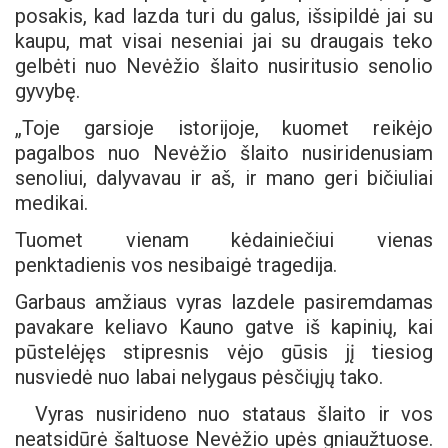
posakis, kad lazda turi du galus, išsipildė jai su
kaupu, mat visai neseniai jai su draugais teko
gelbėti nuo Nevėžio šlaito nusiritusio senolio
gyvybę.
„Toje garsioje istorijoje, kuomet reikėjo
pagalbos nuo Nevėžio šlaito nusiridenusiam
senoliui, dalyvavau ir aš, ir mano geri bičiuliai
medikai.
Tuomet vienam kėdainiečiui vienas
penktadienis vos nesibaigė tragedija.
Garbaus amžiaus vyras lazdele pasiremdamas
pavakare keliavo Kauno gatve iš kapinių, kai
pūstelėjęs stipresnis vėjo gūsis jį tiesiog
nusviedė nuo labai nelygaus pėsčiųjų tako.
Vyras nusirideno nuo stataus šlaito ir vos
neatsidūrė šaltuose Nevėžio upės gniaužtuose.