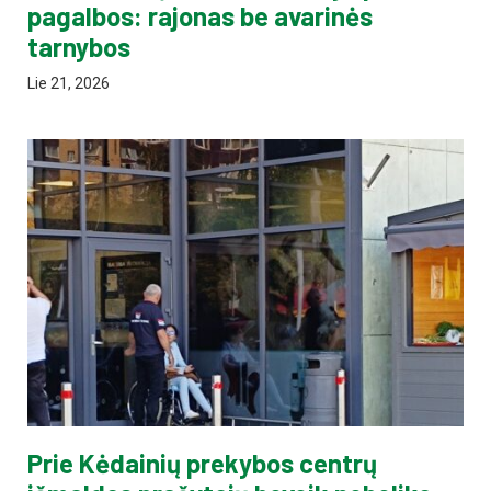
pagalbos: rajonas be avarinės
tarnybos
Lie 21, 2026
Prie Kėdainių prekybos centrų