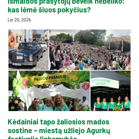
išmaldos prašytojų beveik nebeliko:
kas lėmė šiuos pokyčius?
Lie 20, 2026
Kėdainiai tapo žaliosios mados
sostine – miestą užliejo Agurkų
festivalio linksmybės