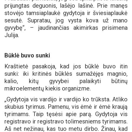
prijungtas deguonis, lašėjo lašinė. Prie manęs
stovėjo tamsiaplaukė gydytoja ir šviesiaplaukė
sesutė. Supratau, jog vysta kova už mano
gyvybę“, – jaudinančias akimirkas prisimena
Julija.
Būklė buvo sunki
Kraštietė pasakoja, kad jos būklė buvo itin
sunki: iki kritinės būklės sumažėjęs magnio,
kalio, kitų gyvybei palaikyti būtinų
mikroelementų kiekis organizme.
„Gydytoja vis vardijo ir vardijo ko trūksta. Atliko
skubius tyrimus. Pamenu, vis ėmė ir ėmė kraują
tyrimams. Taip tęsėsi apie parą. Gydytoja vis
registravo ir registravo tolimesniems tyrimams.
Aš net nežinau, kas tuo metu dirbo. Žinau, kad