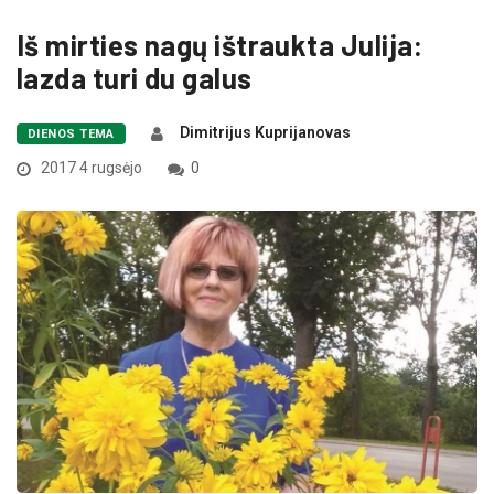
Iš mirties nagų ištraukta Julija:
lazda turi du galus
Dimitrijus Kuprijanovas
DIENOS TEMA
2017 4 rugsėjo
0