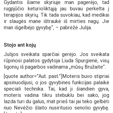
Gydantis šiame skyriuje man pagerėjo, tad
rugpjūčio keturioliktąją jau buvau perkelta į
terapijos skyrių. Tik tada suvokiau, kad medikai
ir slaugės mane ištraukė iš mirties nagų. Jie
man išgelbėjo gyvybę“, – pabrėžė Julija.
Stojo ant kojų
Julijos sveikata sparčiai gerėjo. Jos sveikata
rūpinosi palatos gydytoja Liuda Spurgienė, visų
ligonių iš pagarbos vadinama „mūsų Bružaite“.
[quote author=”Aut. past.”]
Moteris buvo stipriai
apsinuodijusi, o jos gyvybines funkcijas palaikė
speciali technika. Tai, kad ji šiandien gyva,
moteris vadina tikru stebuklu bei sako, jog
lazda turi du galus, mat prieš tai jai teko gelbėti
nuo Nevėžio šlaito nusiritusio senolio gyvybę.