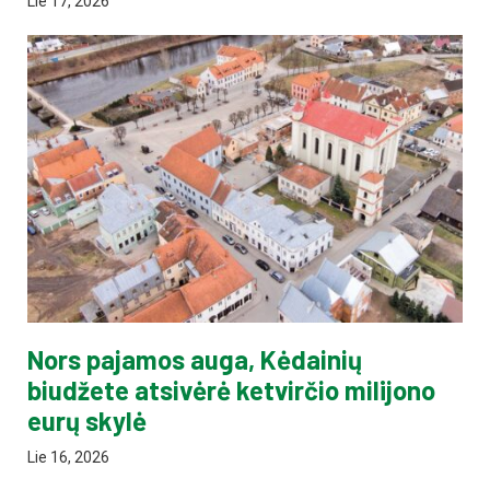
Lie 17, 2026
Nors pajamos auga, Kėdainių
biudžete atsivėrė ketvirčio milijono
eurų skylė
Lie 16, 2026