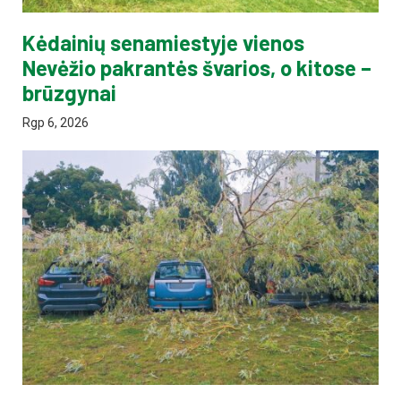
Kėdainių senamiestyje vienos
Nevėžio pakrantės švarios, o kitose –
brūzgynai
Rgp 6, 2026