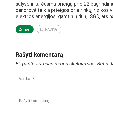
šalyse ir turėdama prieigą prie 22 pagrindin
bendrovė teikia prieigos prie rinkų, riziko
elektros energijos, gamtinių dujų, SGD, atsin
Žymės:
D.TRADING
Rašyti komentarą
El. pašto adresas nebus skelbiamas.
Būtini 