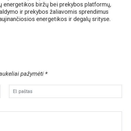
ių energetikos biržų bei prekybos platformų,
s valdymo ir prekybos žaliavomis sprendimus
aujinančiosios energetikos ir degalų srityse.
laukeliai pažymėti
*