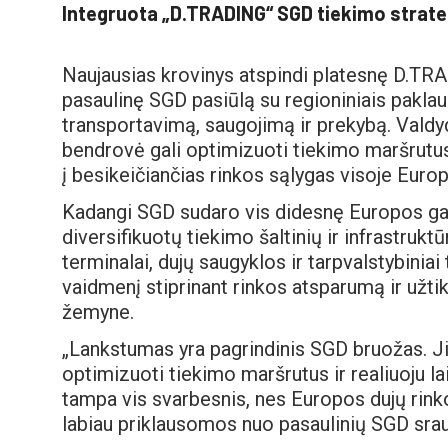
Integruota „D.TRADING“ SGD tiekimo strate
Naujausias krovinys atspindi platesnę D.TRA
pasaulinę SGD pasiūlą su regioniniais paklau
transportavimą, saugojimą ir prekybą. Valdy
bendrovė gali optimizuoti tiekimo maršrutus,
į besikeičiančias rinkos sąlygas visoje Europ
Kadangi SGD sudaro vis didesnę Europos gamt
diversifikuotų tiekimo šaltinių ir infrastruk
terminalai, dujų saugyklos ir tarpvalstybiniai
vaidmenį stiprinant rinkos atsparumą ir užti
žemyne.
„Lankstumas yra pagrindinis SGD bruožas. Ji
optimizuoti tiekimo maršrutus ir realiuoju la
tampa vis svarbesnis, nes Europos dujų rinko
labiau priklausomos nuo pasaulinių SGD sraut