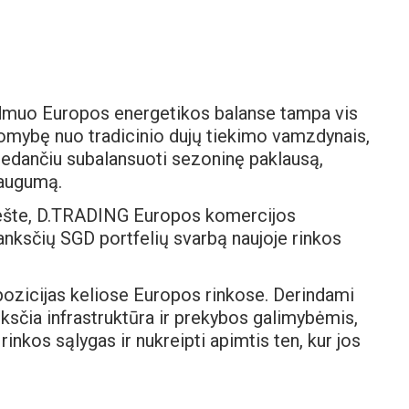
idmuo Europos energetikos balanse tampa vis
somybę nuo tradicinio dujų tiekimo vamzdynais,
adedančiu subalansuoti sezoninę paklausą,
 saugumą.
šte, D.TRADING Europos komercijos
nksčių SGD portfelių svarbą naujoje rinkos
ozicijas keliose Europos rinkose. Derindami
anksčia infrastruktūra ir prekybos galimybėmis,
rinkos sąlygas ir nukreipti apimtis ten, kur jos