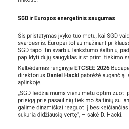
SGD ir Europos energetinis saugumas
Šis pristatymas įvyko tuo metu, kai SGD va
svarbesnis. Europai toliau mažinant priklau
SGD tapo itin svarbiu lankstumo šaltiniu, p
papildyti dujų saugyklas ir stiprinti tiekimo
Kalbėdamas renginyje
ETCSEE 2026
Budape
direktorius
Daniel Hacki
pabrėžė augančią la
aplinkoje.
„SGD leidžia mums vienu metu optimizuoti p
prieigą prie pasaulinių tiekimo šaltinių su l
galime dinamiškai reaguoti į besikeičiančias 
sukuria didžiausią vertę“, – sakė D. Hacki.