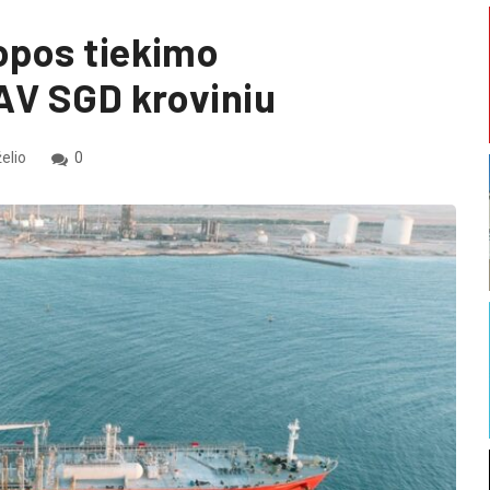
opos tiekimo
JAV SGD kroviniu
elio
0