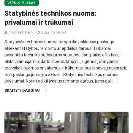
VERSLO PULSAS
Statybinės technikos nuoma:
privalumai ir trūkumai
rinkosaikste.lt
2022 15 liepos
Statybinės technikos nuoma tampa itin paklausia paslauga
atliekant statybos, remonto ar apdailos darbus. Tinkamai
pasirinkta technika padės jums sutaupyti daug laiko, efektyviai
atlikti planuojamus darbus bei sutaupyti. Įsigilinus į statybinės
technikos nuomos privalumus ir trūkumus, bus lengviau nuspręsti,
ar ši paslauga jums yra aktuali. Statybinės technikos nuomos
privalumai Norint atlikti įvairius remonto darbus, jums gali […]
SKAITYTI DAUGIAU