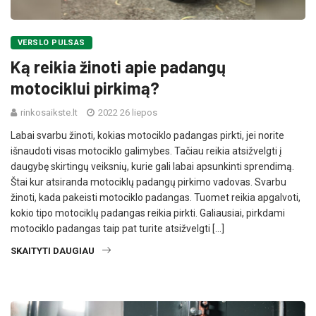
VERSLO PULSAS
Ką reikia žinoti apie padangų
motociklui pirkimą?
rinkosaikste.lt
2022 26 liepos
Labai svarbu žinoti, kokias motociklo padangas pirkti, jei norite
išnaudoti visas motociklo galimybes. Tačiau reikia atsižvelgti į
daugybę skirtingų veiksnių, kurie gali labai apsunkinti sprendimą.
Štai kur atsiranda motociklų padangų pirkimo vadovas. Svarbu
žinoti, kada pakeisti motociklo padangas. Tuomet reikia apgalvoti,
kokio tipo motociklų padangas reikia pirkti. Galiausiai, pirkdami
motociklo padangas taip pat turite atsižvelgti […]
SKAITYTI DAUGIAU