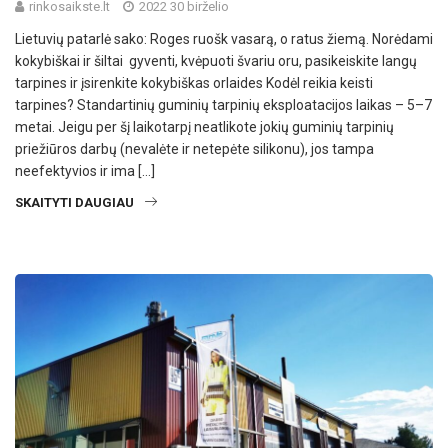
rinkosaikste.lt
2022 30 birželio
Lietuvių patarlė sako: Roges ruošk vasarą, o ratus žiemą. Norėdami
kokybiškai ir šiltai gyventi, kvėpuoti švariu oru, pasikeiskite langų
tarpines ir įsirenkite kokybiškas orlaides Kodėl reikia keisti
tarpines? Standartinių guminių tarpi­nių eksploatacijos laikas – 5–7
metai. Jeigu per šį laikotarpį neatlikote jokių guminių tarpi­nių
priežiūros darbų (nevalėte ir netepėte silikonu), jos tam­pa
neefektyvios ir ima […]
SKAITYTI DAUGIAU