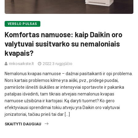
VERSLO PULSAS
Komfortas namuose: kaip Daikin oro
valytuvai susitvarko su nemaloniais
kvapais?
rinkosaikste.lt
2022 3 rugpjūčio
Nemalonus kvapas namuose – dažnai pasitaikanti ir opi problema.
Nors kartais problemos kilmė yra aiški, pvz., pridegė puodai,
pamiršote išnešti šiukšles ar intensyviai sportavote ir pakanka
patalpas išvėdinti, tam tikrais atvejais nemalonus kvapas
namuose užsibūna ir kartojasi. Ką daryti tuomet? Ko gero
efektyviausi sprendimai tokiu atveju yra Daikin oro valytuvai
jonizatoriai, tačiau prieš tai dar […]
SKAITYTI DAUGIAU