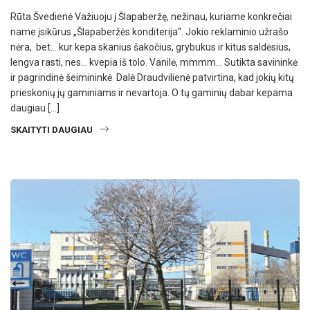
Rūta Švedienė Važiuoju į Šlapaberžę, nežinau, kuriame konkrečiai
name įsikūrus „Šlapaberžės konditerija“. Jokio reklaminio užrašo
nėra, bet… kur kepa skanius šakočius, grybukus ir kitus saldėsius,
lengva rasti, nes… kvepia iš tolo. Vanilė, mmmm… Sutikta savininkė
ir pagrindinė šeimininkė Dalė Draudvilienė patvirtina, kad jokių kitų
prieskonių jų gaminiams ir nevartoja. O tų gaminių dabar kepama
daugiau […]
SKAITYTI DAUGIAU