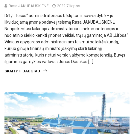
Rasa JAKUBAUSKIENĖ
2022 7 liepos
Dėl „Lifosos“ administratoriaus bėdų turi ir savivaldybė – jo
likviduojamą įmonę padavė į teismą Rasa JAKUBAUSKIENĖ
Neapsikentusi laikinojo administratoriaus nekompetencijos ir
nuolatinio siekio kenkti įmonės veiklai, trąšų gamintoja AB „Lifosa“
Vilniaus apygardos administraciniam teismui pateikė skundą,
kuriuo ginčija finansų ministro įsakymą skirti laikinąjį
administratorių, kuris neturi verslo valdymo kompetencijų. Buvęs
ilgametis gamyklos vadovas Jonas Dastikas […]
SKAITYTI DAUGIAU