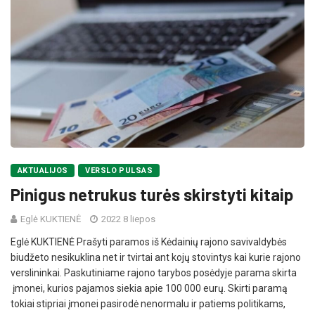
AKTUALIJOS
VERSLO PULSAS
Pinigus netrukus turės skirstyti kitaip
Eglė KUKTIENĖ
2022 8 liepos
Eglė KUKTIENĖ Prašyti paramos iš Kėdainių rajono savivaldybės
biudžeto nesikuklina net ir tvirtai ant kojų stovintys kai kurie rajono
verslininkai. Paskutiniame rajono tarybos posėdyje parama skirta
įmonei, kurios pajamos siekia apie 100 000 eurų. Skirti paramą
tokiai stipriai įmonei pasirodė nenormalu ir patiems politikams,