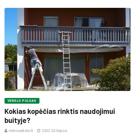
VERSLO PULSAS
Kokias kopėčias rinktis naudojimui
buityje?
rinkosaikste.lt
2022 26 liepos