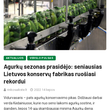
AKTUALIJOS
VERSLO PULSAS
Agurkų sezonas prasidėjo: seniausias
Lietuvos konservų fabrikas ruošiasi
rekordui
rinkosaikste.lt
2022 14 liepos
Vidurvasaris – pats agurkų konservavimo pikas. Didžiausi darbai
verda Kėdainiuose, kurie nuo seno laikomi agurkų sostine, ir
šiandien, liepos 14-ąją skambiausiai minima Agurkų diena.