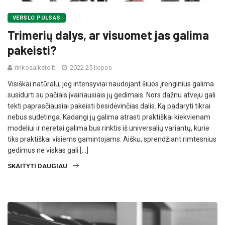
VERSLO PULSAS
Trimerių dalys, ar visuomet jas galima
pakeisti?
rinkosaikste.lt
2022 25 liepos
Visiškai natūralu, jog intensyviai naudojant šiuos įrenginius galima
susidurti su pačiais įvairiausiais jų gedimais. Nors dažnu atveju gali
tekti paprasčiausiai pakeisti besidėvinčias dalis. Ką padaryti tikrai
nebus sudėtinga. Kadangi jų galima atrasti praktiškai kiekvienam
modeliui ir neretai galima bus rinktis iš universalių variantų, kurie
tiks praktiškai visiems gamintojams. Aišku, sprendžiant rimtesnius
gedimus ne viskas gali […]
SKAITYTI DAUGIAU