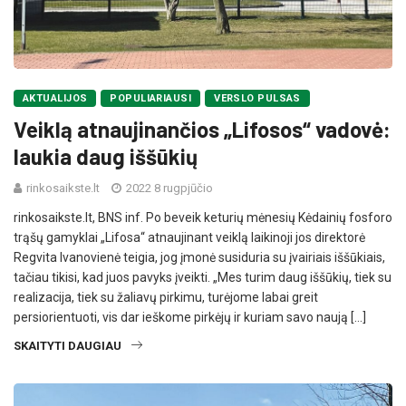
AKTUALIJOS
POPULIARIAUSI
VERSLO PULSAS
Veiklą atnaujinančios „Lifosos“ vadovė:
laukia daug iššūkių
rinkosaikste.lt
2022 8 rugpjūčio
rinkosaikste.lt, BNS inf. Po beveik keturių mėnesių Kėdainių fosforo
trąšų gamyklai „Lifosa“ atnaujinant veiklą laikinoji jos direktorė
Regvita Ivanovienė teigia, jog įmonė susiduria su įvairiais iššūkiais,
tačiau tikisi, kad juos pavyks įveikti. „Mes turim daug iššūkių, tiek su
realizacija, tiek su žaliavų pirkimu, turėjome labai greit
persiorientuoti, vis dar ieškome pirkėjų ir kuriam savo naują […]
SKAITYTI DAUGIAU