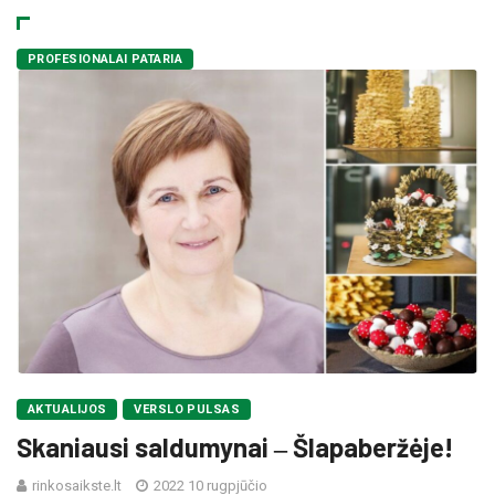
PROFESIONALAI PATARIA
AKTUALIJOS
VERSLO PULSAS
Skaniausi saldumynai ‒ Šlapaberžėje!
rinkosaikste.lt
2022 10 rugpjūčio