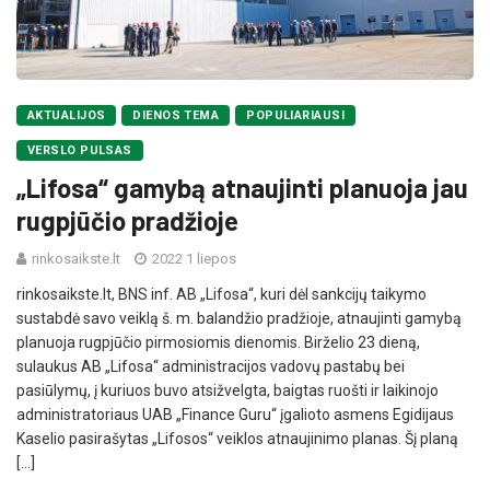
AKTUALIJOS
DIENOS TEMA
POPULIARIAUSI
VERSLO PULSAS
„Lifosa“ gamybą atnaujinti planuoja jau
rugpjūčio pradžioje
rinkosaikste.lt
2022 1 liepos
rinkosaikste.lt, BNS inf. AB „Lifosa“, kuri dėl sankcijų taikymo
sustabdė savo veiklą š. m. balandžio pradžioje, atnaujinti gamybą
planuoja rugpjūčio pirmosiomis dienomis. Birželio 23 dieną,
sulaukus AB „Lifosa“ administracijos vadovų pastabų bei
pasiūlymų, į kuriuos buvo atsižvelgta, baigtas ruošti ir laikinojo
administratoriaus UAB „Finance Guru“ įgalioto asmens Egidijaus
Kaselio pasirašytas „Lifosos“ veiklos atnaujinimo planas. Šį planą
[…]