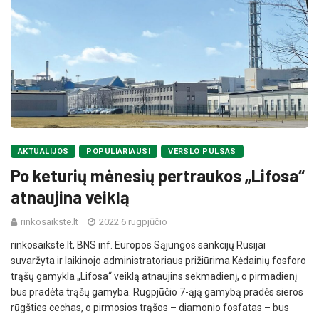
AKTUALIJOS
POPULIARIAUSI
VERSLO PULSAS
Po keturių mėnesių pertraukos „Lifosa“
atnaujina veiklą
rinkosaikste.lt
2022 6 rugpjūčio
rinkosaikste.lt, BNS inf. Europos Sąjungos sankcijų Rusijai
suvaržyta ir laikinojo administratoriaus prižiūrima Kėdainių fosforo
trąšų gamykla „Lifosa“ veiklą atnaujins sekmadienį, o pirmadienį
bus pradėta trąšų gamyba. Rugpjūčio 7-ąją gamybą pradės sieros
rūgšties cechas, o pirmosios trąšos – diamonio fosfatas – bus