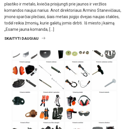
plastiko ir metalo, kviečia prisijungti prie jaunos ir veržlios
komandos naujus narius. Anot direktoriaus Armino Stanevičiaus,
įmonė sparčiai plečiasi, šiais metais įsigijo dvejas naujas stakles,
todėl reikia žmonių, kurie galėtų jomis dirbti. Iš miesto į kaimą
„Esame jauna komanda, […]
SKAITYTI DAUGIAU