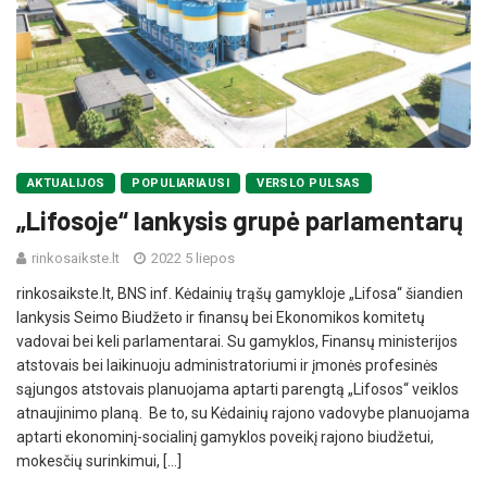
AKTUALIJOS
POPULIARIAUSI
VERSLO PULSAS
„Lifosoje“ lankysis grupė parlamentarų
rinkosaikste.lt
2022 5 liepos
rinkosaikste.lt, BNS inf. Kėdainių trąšų gamykloje „Lifosa“ šiandien
lankysis Seimo Biudžeto ir finansų bei Ekonomikos komitetų
vadovai bei keli parlamentarai. Su gamyklos, Finansų ministerijos
atstovais bei laikinuoju administratoriumi ir įmonės profesinės
sąjungos atstovais planuojama aptarti parengtą „Lifosos“ veiklos
atnaujinimo planą. Be to, su Kėdainių rajono vadovybe planuojama
aptarti ekonominį-socialinį gamyklos poveikį rajono biudžetui,
mokesčių surinkimui, […]