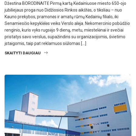
Džestina BORODINAITĖ Pirmą kartą Kėdainiuose miesto 650-ojo
jubiliejaus proga nuo Didžiosios Rinkos aikštės, o tiksliau – nuo
Kauno prekybos, pramonės ir amatų rūmų Kėdainių filialo, iki
Senamiesčio kepyklėlės veiks Verslo alėja. Nekomercinio pobūdžio
renginio, kuris vyks rugsėjo 9 dieną, metu, miestelėnai ir svečiai
pristatys savo verslus, supažindins su organizacijomis, švietimo
įstaigomis, taip pat reklamuos siūlomas […]
SKAITYTI DAUGIAU