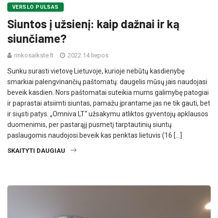
VERSLO PULSAS
Siuntos į užsienį: kaip dažnai ir ką
siunčiame?
rinkosaikste.lt
2022 14 liepos
Sunku surasti vietovę Lietuvoje, kurioje nebūtų kasdienybę
smarkiai palengvinančių paštomatų: daugelis mūsų jais naudojasi
beveik kasdien. Nors paštomatai suteikia mums galimybę patogiai
ir paprastai atsiimti siuntas, pamažu įprantame jas ne tik gauti, bet
ir siųsti patys. „Omniva LT“ užsakymu atliktos gyventojų apklausos
duomenimis, per pastarąjį pusmetį tarptautinių siuntų
paslaugomis naudojosi beveik kas penktas lietuvis (16 […]
SKAITYTI DAUGIAU