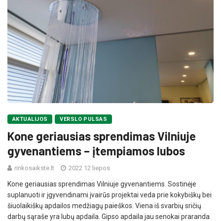
AKTUALIJOS
VERSLO PULSAS
Kone geriausias sprendimas Vilniuje
gyvenantiems – įtempiamos lubos
rinkosaikste.lt
2022 12 liepos
Kone geriausias sprendimas Vilniuje gyvenantiems. Sostinėje
suplanuoti ir įgyvendinami įvairūs projektai veda prie kokybiškų bei
šiuolaikiškų apdailos medžiagų paieškos. Viena iš svarbių sričių
darbų sąraše yra lubų apdaila. Gipso apdaila jau senokai praranda