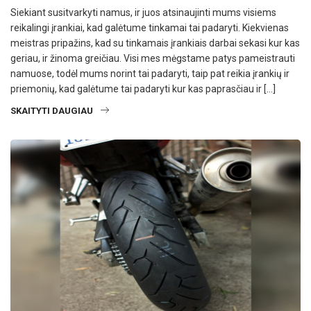
Siekiant susitvarkyti namus, ir juos atsinaujinti mums visiems
reikalingi įrankiai, kad galėtume tinkamai tai padaryti. Kiekvienas
meistras pripažins, kad su tinkamais įrankiais darbai sekasi kur kas
geriau, ir žinoma greičiau. Visi mes mėgstame patys pameistrauti
namuose, todėl mums norint tai padaryti, taip pat reikia įrankių ir
priemonių, kad galėtume tai padaryti kur kas paprasčiau ir […]
SKAITYTI DAUGIAU