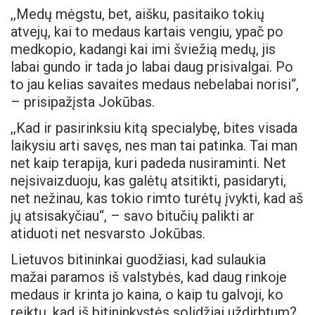
,,Medų mėgstu, bet, aišku, pasitaiko tokių
atvejų, kai to medaus kartais vengiu, ypač po
medkopio, kadangi kai imi šviežią medų, jis
labai gundo ir tada jo labai daug prisivalgai. Po
to jau kelias savaites medaus nebelabai norisi“,
– prisipažįsta Jokūbas.
,,Kad ir pasirinksiu kitą specialybę, bites visada
laikysiu arti savęs, nes man tai patinka. Tai man
net kaip terapija, kuri padeda nusiraminti. Net
neįsivaizduoju, kas galėtų atsitikti, pasidaryti,
net nežinau, kas tokio rimto turėtų įvykti, kad aš
jų atsisakyčiau“, – savo bitučių palikti ar
atiduoti net nesvarsto Jokūbas.
Lietuvos bitininkai guodžiasi, kad sulaukia
mažai paramos iš valstybės, kad daug rinkoje
medaus ir krinta jo kaina, o kaip tu galvoji, ko
reiktų, kad iš bitininkystės solidžiai uždirbtum?