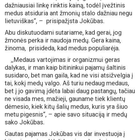
dažniausiai linkę rinktis kainą, todėl įvežtinis
medus atsiduria ant žmonių stalo dažniau negu
lietuviškas“, – prisipažįsta Jokūbas.
Abu diskutuodami sutariame, kad gerai, jog
žmonės perka ir naudoja medų. Gera kaina,
žinoma, prisideda, kad medus populiarėja.
,,Medaus vartojimas ir organizmui geras
dalykas, ir man kaip bitininkui pajamų šaltinis
susidaro, bet man gaila, kad ne visi atsižvelgia į
tai, kokį medų valgo. Aš turiu nedaug medaus,
bet į jo gavimą įdėta labai daug pastangų, tačiau
ne visada mes, mažieji, gauname tiek klientų
dėmesio, kiek kitų šalių medus, kuris yra šiuo
metu pigesnis“, – apie savo situaciją ir medų
sako Jokūbas.
Gautas pajamas Jokūbas vis dar investuoja į