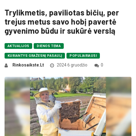
Trylikmetis, paviliotas bičių, per
trejus metus savo hobį pavertė
gyvenimo būdu ir sukūrė verslą
AKTUALIJOS
DIENOS TEMA
KURIANTYS GRAŽESNĮ PASAULĮ
POPULIARIAUSI
Rinkosaikste.lt
2024 6 gruodžio
0