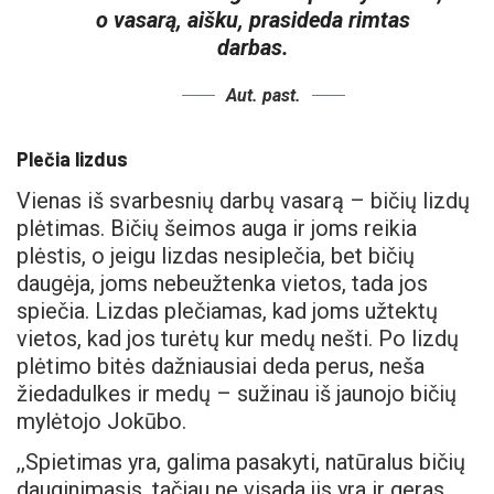
o vasarą, aišku, prasideda rimtas
darbas.
Aut. past.
Plečia lizdus
Vienas iš svarbesnių darbų vasarą – bičių lizdų
plėtimas. Bičių šeimos auga ir joms reikia
plėstis, o jeigu lizdas nesiplečia, bet bičių
daugėja, joms nebeužtenka vietos, tada jos
spiečia. Lizdas plečiamas, kad joms užtektų
vietos, kad jos turėtų kur medų nešti. Po lizdų
plėtimo bitės dažniausiai deda perus, neša
žiedadulkes ir medų – sužinau iš jaunojo bičių
mylėtojo Jokūbo.
,,Spietimas yra, galima pasakyti, natūralus bičių
dauginimasis, tačiau ne visada jis yra ir geras,