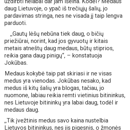
uždirbti nelabai dar jam išeina. Kodėl? Medaus
daug Lietuvoje, o ypač iš trečiųjų šalių, jo
pardavimas stringa, nes ne visada jį taip lengva
parduoti.
,,Gautų lėšų nebūna tiek daug, o bičių
priežiūrai, norint, kad jos gyvuotų ir kitais
metais atneštų daug medaus, būtų stiprios,
reikia gana daug pinigų“, – konstatuoja
Jokūbas.
Medaus kokybė taip pat skiriasi ir ne visas
medus yra vienodas. Jokūbas nesako, kad
medus iš kitų šalių yra blogas, tačiau, jo
nuomone, labiau reikia remti vietinius bitininkus,
nes Lietuvoje bitininkų yra labai daug, todėl ir
medaus daug.
,,Tik įvežtinis medus savo kaina nustelbia
Lietuvos bitininkus, nes jis pigesnis, o žmonės