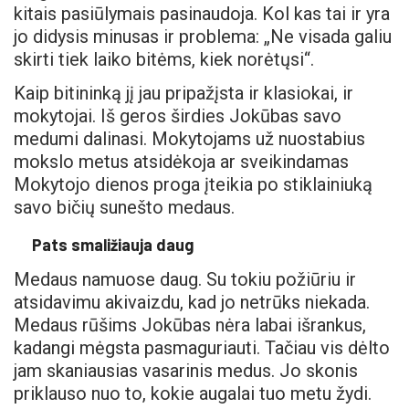
kitais pasiūlymais pasinaudoja. Kol kas tai ir yra
jo didysis minusas ir problema: „Ne visada galiu
skirti tiek laiko bitėms, kiek norėtųsi“.
Kaip bitininką jį jau pripažįsta ir klasiokai, ir
mokytojai. Iš geros širdies Jokūbas savo
medumi dalinasi. Mokytojams už nuostabius
mokslo metus atsidėkoja ar sveikindamas
Mokytojo dienos proga įteikia po stiklainiuką
savo bičių sunešto medaus.
Pats smaližiauja daug
Medaus namuose daug. Su tokiu požiūriu ir
atsidavimu akivaizdu, kad jo netrūks niekada.
Medaus rūšims Jokūbas nėra labai išrankus,
kadangi mėgsta pasmaguriauti. Tačiau vis dėlto
jam skaniausias vasarinis medus. Jo skonis
priklauso nuo to, kokie augalai tuo metu žydi.