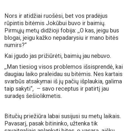
Nors ir atidžiai ruošėsi, bet vos pradėjus
rūpintis bitėmis Jokūbui buvo ir baimių.
Pirmųjų metų didžioji fobija: ,,O kas, jeigu bus
blogai, jeigu kažko nepadarysiu ir mano bitės
numirs?“
Kai įgudo jas prižiūrėti, baimių jau nebuvo.
,,Man tiesiog visos problemos išsisprendė, kai
daugiau laiko praleidau su bitėmis. Nes kartais
svarbūs atsakymai iš jų pačių išplaukia, galima
taip sakyti“, – savo receptus ir patirtį jau
suradęs šešiolikmetis.
Bitučių priežiūra labai susijusi su metų laikais.
Pavasarį, pasak bitininko, užtenka tik
savaitgaliais aplankyti bites, o vasarą, aišku,