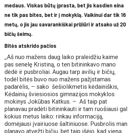
medaus. Viskas būtų įprasta, bet jis kasdien eina
ne tik pas bites, bet ir į mokyklą. Vaikinui dar tik 16
metų, o jis jau savarankiškai prižiūri ir atsako už 20
bičių šeimų.
Bitės atskrido pačios
,,Aš nuo mažens daug laiko praleidžiu kaime
pas senelę Kristiną, o ten bitininkavo mano
dėdė ir pusbroliai. Augau tarp avilių ir bičių,
todėl bitės buvo nuo mažens pažįstamas
padarėlis, – sako šešiolikmetis kėdainiškis,
Kėdainių šviesiosios gimnazijos mokyklos
mokinys Jokūbas Katkus. – Aš taip pat
planavau pradėti bitininkauti ir tam ruošiausi gal
kokius metus laiko: rinkau informaciją,
domėjausi įvairiuose šaltiniuose. Pusbrolis man
planavo atvežti bičių, bet taip išėjo, kad vieną