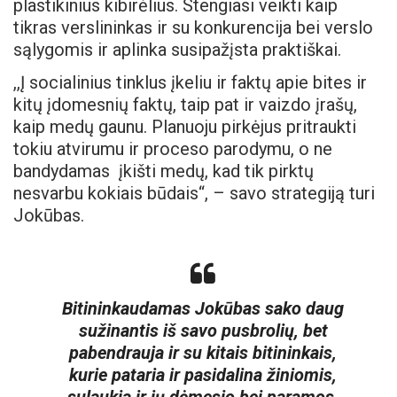
plastikinius kibirėlius. Stengiasi veikti kaip
tikras verslininkas ir su konkurencija bei verslo
sąlygomis ir aplinka susipažįsta praktiškai.
,,Į socialinius tinklus įkeliu ir faktų apie bites ir
kitų įdomesnių faktų, taip pat ir vaizdo įrašų,
kaip medų gaunu. Planuoju pirkėjus pritraukti
tokiu atvirumu ir proceso parodymu, o ne
bandydamas įkišti medų, kad tik pirktų
nesvarbu kokiais būdais“, – savo strategiją turi
Jokūbas.
Bitininkaudamas Jokūbas sako daug
sužinantis iš savo pusbrolių, bet
pabendrauja ir su kitais bitininkais,
kurie pataria ir pasidalina žiniomis,