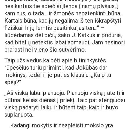
nes kartais tie spiečiai įlenda į namų plyšius, į
kaminus, o tada… ir žmonės nepatenkinti būna.
Kartais būna, kad jų negalima iš ten iškrapštyti
fiziškai. Ir jų lemtis pasitinka jas ten…“ –
liūdėdamas dėl bičių sako J. Katkus ir priduria,
kad bitelių netektis labai apmaudi. Jam nesinori
prarasti nei vieno šio sutvėrimo.
Taip užsivedus kalbėti apie bitininkystės
rūpesčius turiu priminti, kad Jokūbas dar
mokinys, todėl ir jo paties klausiu: ,,Kaip tu
spėji?“
,,Aš viską labai planuoju. Planuoju viską į ateitį ir
būtinai kelias dienas į priekį. Taip pat stengiuosi
viską padaryti laiku ir būtent taip, kaip ir buvo
suplanuota.
Kadangi mokytis ir neapleisti mokslo yra