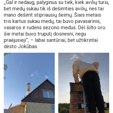
,,Gal ir nedaug, palyginus su tiek, kiek avilių turiu,
bet medų sukau tik iš dešimties avilių, nes tai
mano dešimt stipriausių šeimų. Šiais metais
tris kartus sukau medų, tai buvo pavasarinis,
vasaros ir rudens sezono medus. Dėl šilto oro
šie metai buvo truputį dosnesni, negu
praėjusieji“, – labai santūriai, bet užtikrintai
dėsto Jokūbas.