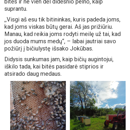
bites ir ne vien dėl didesnio pelno, kaip
suprantu.
,,Visgi aš esu tik bitininkas, kuris padeda joms,
kad joms viskas būtų gerai. Aš jas prižiūriu.
Manau, kad reikia joms rodyti meilę už tai, kad
jos duoda mums medų“, – labai jautriai savo
požiūrį į bičiulystę išsako Jokūbas.
Didysis sunkumas jam, kaip bičių augintojui,
iškilo tada, kai bitės pasidarė stiprios ir
atsirado daug medaus.