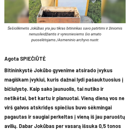
Šešiolikmetis Jokūbas yra jau tikras bitininkas savo patirtimi ir žiniomis
nenusileidžiantis ir vyresniesiems šio amato
puoselėtojams./Asmeninio archyvo nuotr.
Agota SPIEČIŪTĖ
Bitininkystė Jokūbo gyvenime atsirado įvykus
magiškam įvykiui, kuris dažnai lydi pašauktuosius į
bičiulystę. Kaip sako jaunuolis, tai nutiko ir
netikėtai, bet kartu ir planuotai. Vieną dieną vos ne
virš galvos atskridęs spiečius buvo sėkmingai
pagautas ir saugiai perkeltas į vieną iš jau paruoštų
avilių. Dabar Jokūbas per vasarą išsuka 0,5 tonos