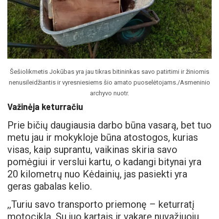
Šešiolikmetis Jokūbas yra jau tikras bitininkas savo patirtimi ir žiniomis
nenusileidžiantis ir vyresniesiems šio amato puoselėtojams./Asmeninio
archyvo nuotr.
Važinėja keturračiu
Prie bičių daugiausia darbo būna vasarą, bet tuo
metu jau ir mokykloje būna atostogos, kurias
visas, kaip suprantu, vaikinas skiria savo
pomėgiui ir verslui kartu, o kadangi bitynai yra
20 kilometrų nuo Kėdainių, jas pasiekti yra
geras gabalas kelio.
,,Turiu savo transporto priemonę – keturratį
motociklą. Su juo kartais ir vakare nuvažiuoju,