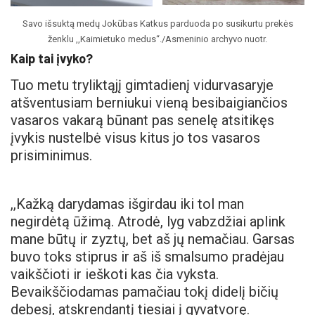
Savo išsuktą medų Jokūbas Katkus parduoda po susikurtu prekės
ženklu ,,Kaimietuko medus“./Asmeninio archyvo nuotr.
Kaip tai įvyko?
Tuo metu tryliktąjį gimtadienį vidurvasaryje
atšventusiam berniukui vieną besibaigiančios
vasaros vakarą būnant pas senelę atsitikęs
įvykis nustelbė visus kitus jo tos vasaros
prisiminimus.
,,Kažką darydamas išgirdau iki tol man
negirdėtą ūžimą. Atrodė, lyg vabzdžiai aplink
mane būtų ir zyztų, bet aš jų nemačiau. Garsas
buvo toks stiprus ir aš iš smalsumo pradėjau
vaikščioti ir ieškoti kas čia vyksta.
Bevaikščiodamas pamačiau tokį didelį bičių
debesį, atskrendantį tiesiai į gyvatvorę.