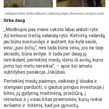
Gelbėjant bites tenka rizikuoti ir į kaminą įsilipti./Asmeninio archyvo nuotr.
Dirba daug
,,Medkopis pas mane vyksta labai anksti ryte.
Aš keliuosi trečią valandą ryto. Ketvirtą valandą
jau būnu susiruošęs ir auštant, kai kyla saulė,
einu ,
,pas bičių“,
nes tada būna vėsu, jos ne taip
skraido, būna avilyje. Ir tada per daug jų
netrikdant, perteklinį medų išimu iš avilių, kurio
joms tuo metu nereikia“, – apie šio amato
subtilybes pasakoja Jokūbas.
Perteklinį medų paėmęs, vaikinas jį išsuka ir
stengiasi parduoti, o gautus pinigus investuoja į
bites, jų gydymą, maitinimą, priežiūrą, į
rėmelius ir į visas kitas priemones, kurių reikia
aviliams ir bitėms, kad jos gyvuotų.