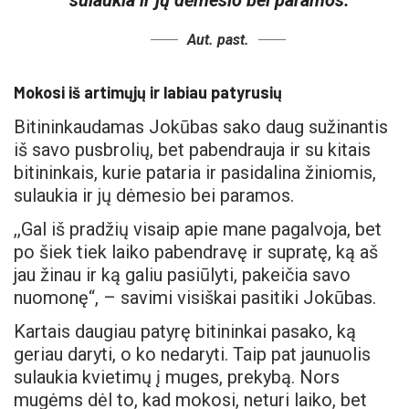
sulaukia ir jų dėmesio bei paramos.
Aut. past.
Mokosi iš artimųjų ir labiau patyrusių
Bitininkaudamas Jokūbas sako daug sužinantis
iš savo pusbrolių, bet pabendrauja ir su kitais
bitininkais, kurie pataria ir pasidalina žiniomis,
sulaukia ir jų dėmesio bei paramos.
,,Gal iš pradžių visaip apie mane pagalvoja, bet
po šiek tiek laiko pabendravę ir supratę, ką aš
jau žinau ir ką galiu pasiūlyti, pakeičia savo
nuomonę“, – savimi visiškai pasitiki Jokūbas.
Kartais daugiau patyrę bitininkai pasako, ką
geriau daryti, o ko nedaryti. Taip pat jaunuolis
sulaukia kvietimų į muges, prekybą. Nors
mugėms dėl to, kad mokosi, neturi laiko, bet