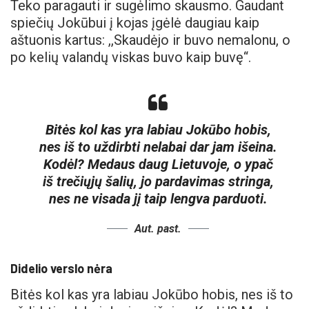
Teko paragauti ir sugėlimo skausmo. Gaudant
spiečių Jokūbui į kojas įgėlė daugiau kaip
aštuonis kartus: ,,Skaudėjo ir buvo nemalonu, o
po kelių valandų viskas buvo kaip buvę“.
Bitės kol kas yra labiau Jokūbo hobis,
nes iš to uždirbti nelabai dar jam išeina.
Kodėl? Medaus daug Lietuvoje, o ypač
iš trečiųjų šalių, jo pardavimas stringa,
nes ne visada jį taip lengva parduoti.
Aut. past.
Didelio verslo nėra
Bitės kol kas yra labiau Jokūbo hobis, nes iš to