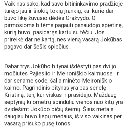
Vaikinas sako, kad savo bitininkavimo pradžioje
turėjo jau ir šiokių tokių įrankių, kai kurie dar
buvo likę žuvusio dėdės Gražvydo. O
pirmosioms bitėms pagauti panaudojo spietinę,
kurią buvo pasidaręs kartu su tėčiu. Jos
prireikė dar ne kartą, nes vieną vasarą Jokūbas
pagavo dar šešis spiečius.
Dabar trys Jokūbo bitynai išdėstyti pas dvi jo
močiutes Pajieslio ir Meironiškio kaimuose. Ir
dar sename sode, šalia minėto Meironiškio
kaimo. Pagrindinis bitynas yra pas senelę
Kristiną, ten, kur viskas ir prasidėjo. Maždaug
septynių kilometrų spinduliu vienos nuo kitų yra
dvidešimt Jokūbo bičių šeimų. Šiais metais
daugiau buvo liepų medaus, iš viso vaikinas per
vasarą prisuko pusę tonos.