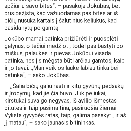
apžiūriu savo bites“, – pasakoja Jokūbas, bet
prisipažįsta, kad važiuodamas pas bites ar iš
bičių nusuka kartais į šalutinius keliukus, kad
pasidairytų po gamtą.
Jokūbo mamai patinka prižiūrėti ir puoselėti
gėlynus, o tėčiui medžioti, todėl pasibastyti po
miškus, palaukes ir pievas Jokūbui visada
patinka, nes jis mėgsta būti arčiau gamtos, kaip
ir jo tėvai. ,,Man veiklos lauke labiau tinka bei
patinka“, – sako Jokūbas.
,,Šalia bičių galiu rasti ir kitų gyvūnų pėdsakų
ir įrodymų, kad jie čia buvo. Juk peliukai,
kirstukai suvalgo negyvas, iš avilio išmestas
bitutes ir taip pasimaitina, pasiruošia žiemai.
Vyksta gyvybės ratas, taip, galima pasakyti, ir aš
jį matau“, – sako jaunasis bitininkas.