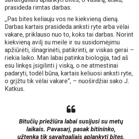
prasideda rimtas darbas.
,,Pas bites keliauju vos ne kiekvieną dieną.
Darbas kartais prasideda anksti ryte arba vėlai
vakare, priklauso nuo to, koks tai darbas. Norint
kiekvieną avilį su meile ir su susidomėjimu
apžiūrėti, išnagrinėti, patikrinti, ar viskas gerai –
riekia laiko. Man labai patinka biologija, tad aš
esu linkęs įsigilinti į viską, o ne atmestinai
padaryti, todėl būna, kartais keliuosi anksti ryte,
o grįžtu tik vėlai vakare“, – nuoširdžiai sako J.
Katkus.
Bitučių priežiūra labai susijusi su metų
laikais. Pavasarį, pasak bitininko,
užtenka tik savaitgaliais aplankyti bites,