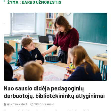
ŽYMA : DARBO UŽMOKESTIS
Nuo sausio didėja pedagoginių
darbuotojų, bibliotekininkų atlyginimai
rinkosaikste.lt
2026 5 sausio