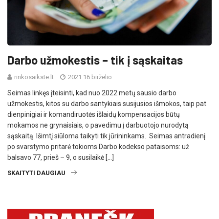
Darbo užmokestis – tik į sąskaitas
rinkosaikste.lt
2021 16 birželio
Seimas linkęs įteisinti, kad nuo 2022 metų sausio darbo
užmokestis, kitos su darbo santykiais susijusios išmokos, taip pat
dienpinigiai ir komandiruotės išlaidų kompensacijos būtų
mokamos ne grynaisiais, o pavedimu į darbuotojo nurodytą
sąskaitą. Išimtį siūloma taikyti tik jūrininkams. Seimas antradienį
po svarstymo pritarė tokioms Darbo kodekso pataisoms: už
balsavo 77, prieš – 9, o susilaikė […]
SKAITYTI DAUGIAU