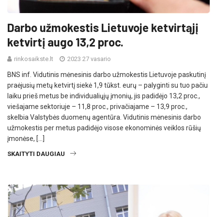
Darbo užmokestis Lietuvoje ketvirtąjį
ketvirtį augo 13,2 proc.
rinkosaikste.lt
2023 27 vasario
BNS inf. Vidutinis mėnesinis darbo užmokestis Lietuvoje paskutinį
praėjusių metų ketvirtį siekė 1,9 tūkst. eurų – palyginti su tuo pačiu
laiku prieš metus be individualiųjų įmonių, jis padidėjo 13,2 proc.,
viešajame sektoriuje – 11,8 proc., privačiajame – 13,9 proc.,
skelbia Valstybės duomenų agentūra. Vidutinis mėnesinis darbo
užmokestis per metus padidėjo visose ekonominės veiklos rūšių
įmonėse, […]
SKAITYTI DAUGIAU