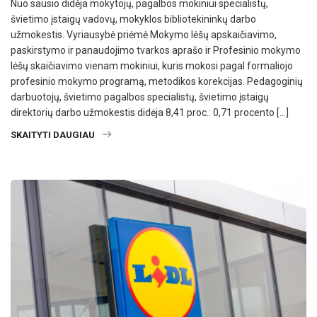
Nuo sausio didėja mokytojų, pagalbos mokiniui specialistų,
švietimo įstaigų vadovų, mokyklos bibliotekininkų darbo
užmokestis. Vyriausybė priėmė Mokymo lėšų apskaičiavimo,
paskirstymo ir panaudojimo tvarkos aprašo ir Profesinio mokymo
lėšų skaičiavimo vienam mokiniui, kuris mokosi pagal formaliojo
profesinio mokymo programą, metodikos korekcijas. Pedagoginių
darbuotojų, švietimo pagalbos specialistų, švietimo įstaigų
direktorių darbo užmokestis didėja 8,41 proc.: 0,71 procento […]
SKAITYTI DAUGIAU