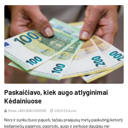
Paskaičiavo, kiek augo atlyginimai
Kėdainiuose
Rasa JAKUBAUSKIENĖ
2024 26 kovo
Nors ir sunku buvo pajusti, tačiau praėjusių metų paskutinįjį ketvirtį
kėdainiečių pajamos, pasirodo, augo ir perkopė daugiau nei