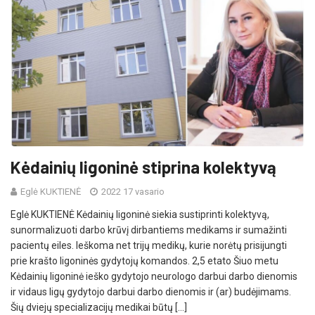
Kėdainių ligoninė stiprina kolektyvą
Eglė KUKTIENĖ
2022 17 vasario
Eglė KUKTIENĖ Kėdainių ligoninė siekia sustiprinti kolektyvą,
sunormalizuoti darbo krūvį dirbantiems medikams ir sumažinti
pacientų eiles. Ieškoma net trijų medikų, kurie norėtų prisijungti
prie krašto ligoninės gydytojų komandos. 2,5 etato Šiuo metu
Kėdainių ligoninė ieško gydytojo neurologo darbui darbo dienomis
ir vidaus ligų gydytojo darbui darbo dienomis ir (ar) budėjimams.
Šių dviejų specializacijų medikai būtų […]