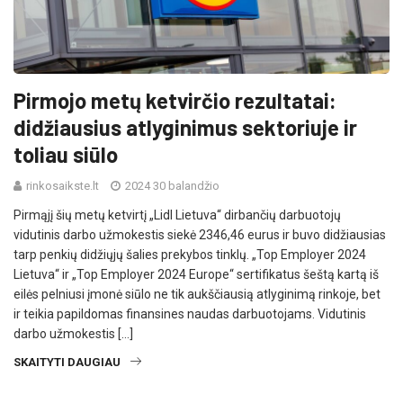
Pirmojo metų ketvirčio rezultatai:
didžiausius atlyginimus sektoriuje ir
toliau siūlo
rinkosaikste.lt
2024 30 balandžio
Pirmąjį šių metų ketvirtį „Lidl Lietuva“ dirbančių darbuotojų
vidutinis darbo užmokestis siekė 2346,46 eurus ir buvo didžiausias
tarp penkių didžiųjų šalies prekybos tinklų. „Top Employer 2024
Lietuva“ ir „Top Employer 2024 Europe“ sertifikatus šeštą kartą iš
eilės pelniusi įmonė siūlo ne tik aukščiausią atlyginimą rinkoje, bet
ir teikia papildomas finansines naudas darbuotojams. Vidutinis
darbo užmokestis […]
SKAITYTI DAUGIAU