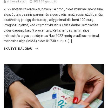
rinkosaikste.lt
2021 31 gruodžio
2022 metais rekordiškai, beveik 14 proc., didės minimali mėnesinė
alga, ūgtels bazinis pareiginės algos dydis, mažiausiai uždirbančių
biudžetinių įstaigų darbuotojų atlyginimai kils bent 100 eurų.
Prognozuojama, kad kitąmet vidutinis šalies darbo užmokestis
didės daugiau kaip 9 procentais. Reikšmingas minimalios
mėnesinės algos padidėjimas Nuo 2022 metų pradžios minimali
mėnesinė alga (MMA) didės iki 730 eurų, t. […]
SKAITYTI DAUGIAU