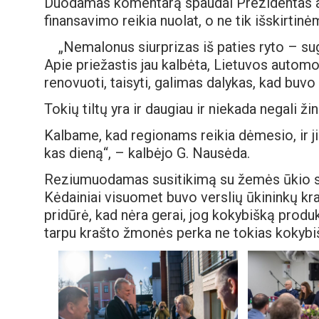
Duodamas komentarą spaudai Prezidentas a
finansavimo reikia nuolat, o ne tik išskirtin
„Nemalonus siurprizas iš paties ryto – sug
Apie priežastis jau kalbėta, Lietuvos automobi
renovuoti, taisyti, galimas dalykas, kad buvo
Tokių tiltų yra ir daugiau ir niekada negali ž
Kalbame, kad regionams reikia dėmesio, ir j
kas dieną“, – kalbėjo G. Nausėda.
Reziumuodamas susitikimą su žemės ūkio se
Kėdainiai visuomet buvo verslių ūkininkų krašta
pridūrė, kad nėra gerai, jog kokybišką produkc
tarpu krašto žmonės perka ne tokias kokybišk