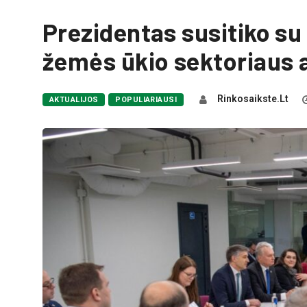
Prezidentas susitiko su
žemės ūkio sektoriaus 
Rinkosaikste.lt
AKTUALIJOS
POPULIARIAUSI