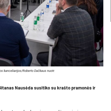
os kanceliarijos/Roberto Dačkaus nuotr.
Gitanas Nausėda susitiko su krašto pramonės ir