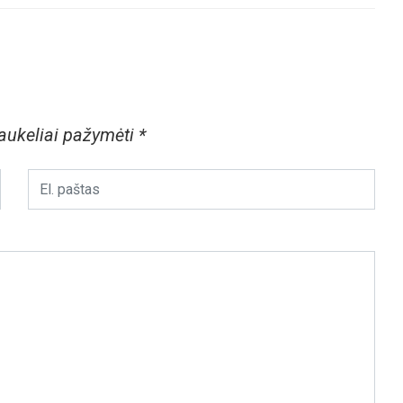
laukeliai pažymėti
*