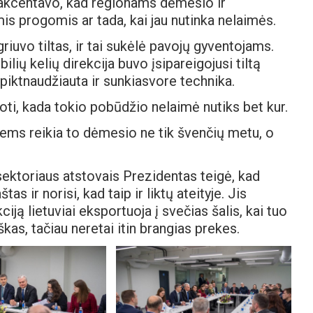
kcentavo, kad regionams dėmesio ir
ėmis progomis ar tada, kai jau nutinka nelaimės.
riuvo tiltas, ir tai sukėlė pavojų gyventojams.
lių kelių direkcija buvo įsipareigojusi tiltą
 piktnaudžiauta ir sunkiasvore technika.
inoti, kada tokio pobūdžio nelaimė nutiks bet kur.
iems reikia to dėmesio ne tik švenčių metu, o
ktoriaus atstovais Prezidentas teigė, kad
s ir norisi, kad taip ir liktų ateityje. Jis
iją lietuviai eksportuoja į svečias šalis, kai tuo
as, tačiau neretai itin brangias prekes.