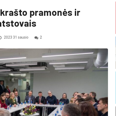
 krašto pramonės ir
atstovais
2023 31 sausio
2