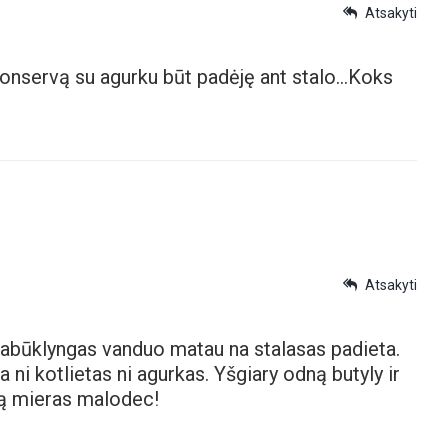
Atsakyti
konservą su agurku būt padėję ant stalo…Koks
Atsakyti
ciabūklyngas vanduo matau na stalasas padieta.
 ni kotlietas ni agurkas. Yšgiary odną butyly ir
ną mieras malodec!