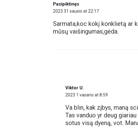
Pasipiktinęs
2023 31 sausio at 22:17
Sarmata,koc kokį konklietą ar 
mūsų vaišingumas,gėda.
Viktor U.
2023 1 vasario at 8:59
Va blin, kak zjbys, maną s
Tas vanduo yr deug giariau a
sotus visą dyeną, vot. Ma