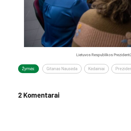
Lietuvos Respublikos Prezidentū
Žymės:
Gitanas Nausėda
Kėdainiai
Prezide
2 Komentarai