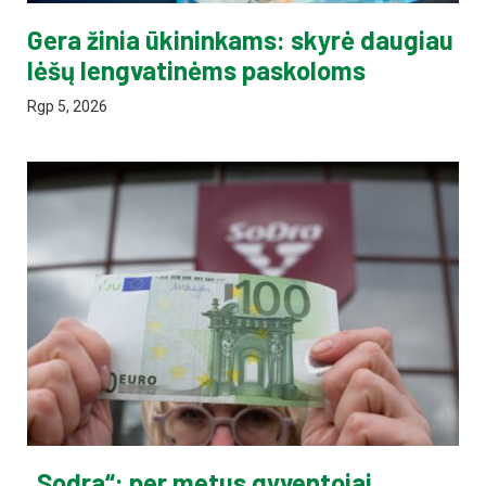
Gera žinia ūkininkams: skyrė daugiau
lėšų lengvatinėms paskoloms
Rgp 5, 2026
„Sodra“: per metus gyventojai