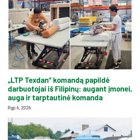
„LTP Texdan“ komandą papildė
darbuotojai iš Filipinų: augant įmonei,
auga ir tarptautinė komanda
Rgp 6, 2026