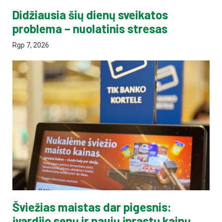
Didžiausia šių dienų sveikatos
problema – nuolatinis stresas
Rgp 7, 2026
Šviežias maistas dar pigesnis:
įvardijo senų ir naujų įprastų kainų