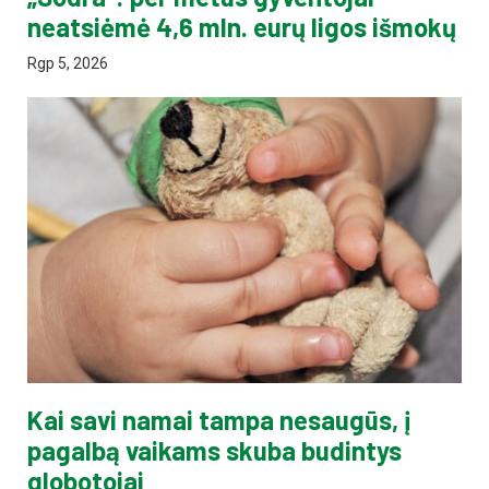
neatsiėmė 4,6 mln. eurų ligos išmokų
Rgp 5, 2026
Kai savi namai tampa nesaugūs, į
pagalbą vaikams skuba budintys
globotojai