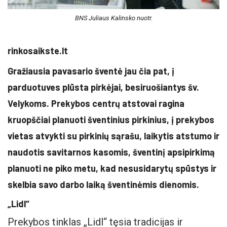
BNS Juliaus Kalinsko nuotr.
rinkosaikste.lt
Gražiausia pavasario šventė jau čia pat, į
parduotuves plūsta pirkėjai, besiruošiantys šv.
Velykoms. Prekybos centrų atstovai ragina
kruopščiai planuoti šventinius pirkinius, į prekybos
vietas atvykti su pirkinių sąrašu, laikytis atstumo ir
naudotis savitarnos kasomis, šventinį apsipirkimą
planuoti ne piko metu, kad nesusidarytų spūstys ir
skelbia savo darbo laiką šventinėmis dienomis.
„Lidl“
Prekybos tinklas „Lidl“ tęsia tradicijas ir