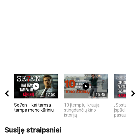
17:50
15:45
Se7en – kai tamsa
10 įtemptų, kraują
„Sostų karai"
tampa meno kūriniu
stingdančių kino
įspūdingas fa
istorijų
pasaulio fe
Susiję straipsniai