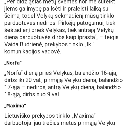
„Per didžiąsias metų šventes norime suteikti
jiems galimybę pailsėti ir praleisti laiką su
šeima, todėl Velykų sekmadienį mūsų tinklo
parduotuvės nedirbs. Pirkėjų patogumui, tiek
šeštadienį prieš Velykas, tiek antrąją Velykų
dieną parduotuvės dirbs kaip įprasta“, – teigia
Vaida Budrienė, prekybos tinklo „Iki“
komunikacijos vadovė.
„Norfa“
„Norfa“ dieną prieš Velykas, balandžio 16-ąją,
dirbs iki 20 val., pirmąją Velykų dieną, balandžio
17-ąją – nedirbs, antrą Velykų dieną, balandžio
18-ąją, dirbs nuo 9 val.
„Maxima“
Lietuviško prekybos tinklo „Maxima“
darbuotojai jau trečius metus pirmąją Velykų