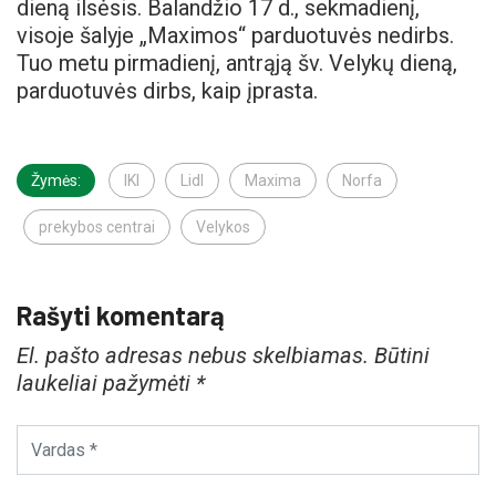
dieną ilsėsis. Balandžio 17 d., sekmadienį,
visoje šalyje „Maximos“ parduotuvės nedirbs.
Tuo metu pirmadienį, antrąją šv. Velykų dieną,
parduotuvės dirbs, kaip įprasta.
Žymės:
IKI
Lidl
Maxima
Norfa
prekybos centrai
Velykos
Rašyti komentarą
El. pašto adresas nebus skelbiamas.
Būtini
laukeliai pažymėti
*