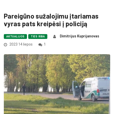
Pareigūno sužalojimu įtariamas
vyras pats kreipėsi į policiją
Dimitrijus Kuprijanovas
AKTUALIJOS
TIES RIBA
2023 14 liepos
1