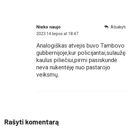
Nieko naujo
Atsakyti
2023 14 liepos at 18:47
Analogiškas atvejis buvo Tambovo
gubbernijoje,kur policijantai,sulaužę
kaulus piliečiui,pirmi pasiskundė
neva nukentėję nuo pastarojo
veiksmų.
Rašyti komentarą