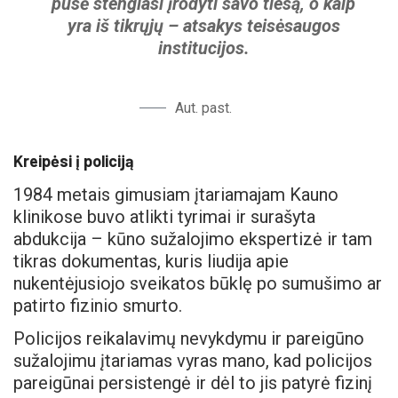
pusė stengiasi įrodyti savo tiesą, o kaip
yra iš tikrųjų – atsakys teisėsaugos
institucijos.
Aut. past.
Kreipėsi į policiją
1984 metais gimusiam įtariamajam Kauno
klinikose buvo atlikti tyrimai ir surašyta
abdukcija – kūno sužalojimo ekspertizė ir tam
tikras dokumentas, kuris liudija apie
nukentėjusiojo sveikatos būklę po sumušimo ar
patirto fizinio smurto.
Policijos reikalavimų nevykdymu ir pareigūno
sužalojimu įtariamas vyras mano, kad policijos
pareigūnai persistengė ir dėl to jis patyrė fizinį