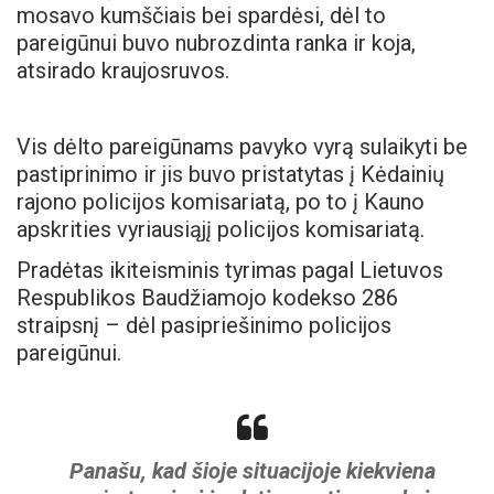
mosavo kumščiais bei spardėsi, dėl to
pareigūnui buvo nubrozdinta ranka ir koja,
atsirado kraujosruvos.
Vis dėlto pareigūnams pavyko vyrą sulaikyti be
pastiprinimo ir jis buvo pristatytas į Kėdainių
rajono policijos komisariatą, po to į Kauno
apskrities vyriausiąjį policijos komisariatą.
Pradėtas ikiteisminis tyrimas pagal Lietuvos
Respublikos Baudžiamojo kodekso 286
straipsnį – dėl pasipriešinimo policijos
pareigūnui.
Panašu, kad šioje situacijoje kiekviena