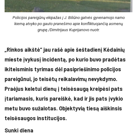
Policijos pareigūnų ekipažas į J. Biliūno gatvės gyvenamojo namo
kiemą atvyko po gauto pranešimo apie konfliktuojančią asmenų
grupę./Dimitrijaus Kuprijanovo nuotr.
„Rinkos aikštė“ jau rašė apie šeštadienį Kėdainių
mieste įvykusį incidentą, po kurio buvo pradėtas
ikiteisminis tyrimas dėl pasipriešinimo policijos
pareigūnui, jo teisėtų reikalavimų nevykdymo.
Praėjus keletui dienų į teisėsaugą kreipėsi pats
įtariamasis, kuris pareiškė, kad ir jis pats įvykio
metu buvo sužalotas. Objektyvią tiesą aiškinsis
teisėsaugos institucijos.
Sunki diena