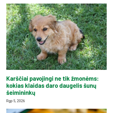
Karščiai pavojingi ne tik žmonėms:
kokias klaidas daro daugelis šunų
šeimininkų
Rgp 5, 2026