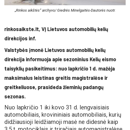
„Rinkos aikštės“ archyvo/ Giedrės Minelgaitės-Dautorės nuotr.
rinkosaikste.lt, VĮ Lietuvos automobilių kelių
direkcijos inf.
Valstybės įmonė Lietuvos automobilių kelių
direkcija informuoja apie sezoninius Kelių eismo
taisyklių pasikeitimus: nuo lapkričio 1 d. mažėja
maksimalus leistinas greitis magistralėse ir
greitkeliuose, prasideda žieminių padangų
sezonas.
Nuo lapkričio 1 iki kovo 31 d. lengvaisiais
automobiliais, krovininiais automobiliais, kurių
didžiausioji leidžiamoji masė ne didesnė kaip
3,5 t, motociklais ir triračiais automagistralėse