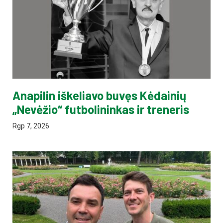
Anapilin iškeliavo buvęs Kėdainių
„Nevėžio“ futbolininkas ir treneris
Rgp 7, 2026