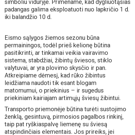
simboliu viduryje. Primename, kad dygliuotąsias
padangas galima eksploatuoti nuo lapkričio 1 d.
iki balandžio 10 d.
Eismo sąlygos žiemos sezonu būna
permainingos, todėl prieš kelionę būtina
pasitikrinti, ar tinkamai veikia vairavimo
sistema, stabdžiai, žibintų šviesos, stiklo
valytuvai, ar yra plovimo skysčio ir pan.
Atkreipiame dėmesį, kad rūko žibintus
leidžiama naudoti tik esant blogam
matomumui, o priekinius – ir sugedus
priekiniam kairiajam artimųjų šviesų žibintui.
Transporto priemonėje būtina turėti sustojimo
ženklą, gesintuvą, pirmosios pagalbos rinkinį,
taip pat ryškiaspalvę liemenę su šviesą
atspindinčiais elementais. Jos prireiks, jei