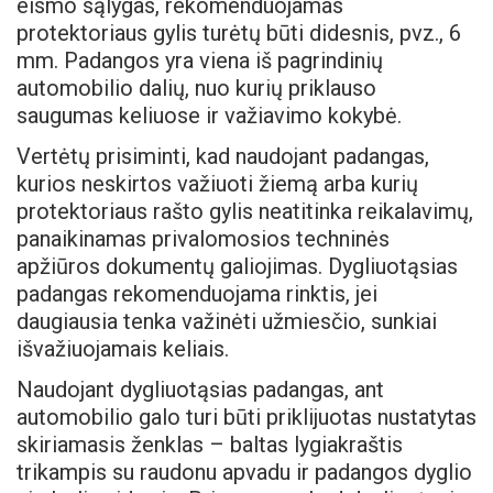
eismo sąlygas, rekomenduojamas
protektoriaus gylis turėtų būti didesnis, pvz., 6
mm. Padangos yra viena iš pagrindinių
automobilio dalių, nuo kurių priklauso
saugumas keliuose ir važiavimo kokybė.
Vertėtų prisiminti, kad naudojant padangas,
kurios neskirtos važiuoti žiemą arba kurių
protektoriaus rašto gylis neatitinka reikalavimų,
panaikinamas privalomosios techninės
apžiūros dokumentų galiojimas. Dygliuotąsias
padangas rekomenduojama rinktis, jei
daugiausia tenka važinėti užmiesčio, sunkiai
išvažiuojamais keliais.
Naudojant dygliuotąsias padangas, ant
automobilio galo turi būti priklijuotas nustatytas
skiriamasis ženklas – baltas lygiakraštis
trikampis su raudonu apvadu ir padangos dyglio