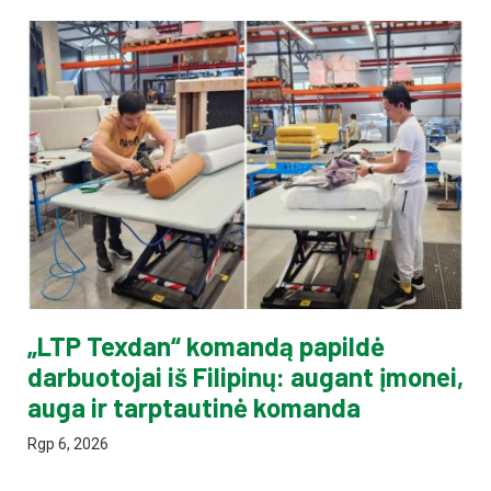
„LTP Texdan“ komandą papildė
darbuotojai iš Filipinų: augant įmonei,
auga ir tarptautinė komanda
Rgp 6, 2026