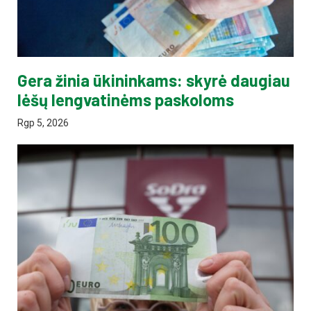
Gera žinia ūkininkams: skyrė daugiau
lėšų lengvatinėms paskoloms
Rgp 5, 2026