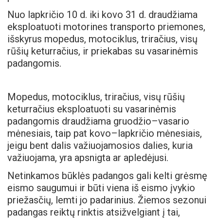
Nuo lapkričio 10 d. iki kovo 31 d. draudžiama
eksploatuoti motorines transporto priemones,
išskyrus mopedus, motociklus, triračius, visų
rūšių keturračius, ir priekabas su vasarinėmis
padangomis.
Mopedus, motociklus, triračius, visų rūšių
keturračius eksploatuoti su vasarinėmis
padangomis draudžiama gruodžio–vasario
mėnesiais, taip pat kovo–lapkričio mėnesiais,
jeigu bent dalis važiuojamosios dalies, kuria
važiuojama, yra apsnigta ar apledėjusi.
Netinkamos būklės padangos gali kelti grėsmę
eismo saugumui ir būti viena iš eismo įvykio
priežasčių, lemti jo padarinius. Žiemos sezonui
padangas reiktų rinktis atsižvelgiant į tai,