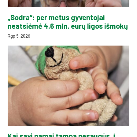
„Sodra“: per metus gyventojai
neatsiėmė 4,6 mln. eurų ligos išmokų
Rgp 5, 2026
Kai savi namai tampa nesaugūs, į