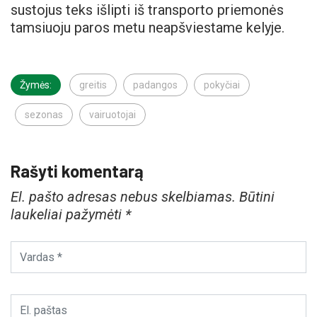
sustojus teks išlipti iš transporto priemonės
tamsiuoju paros metu neapšviestame kelyje.
Žymės:
greitis
padangos
pokyčiai
sezonas
vairuotojai
Rašyti komentarą
El. pašto adresas nebus skelbiamas.
Būtini
laukeliai pažymėti
*