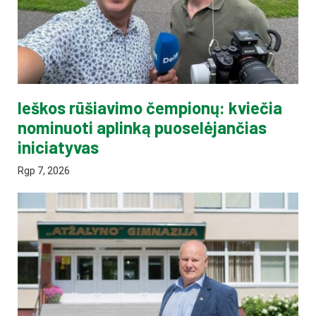
Ieškos rūšiavimo čempionų: kviečia
nominuoti aplinką puoselėjančias
iniciatyvas
Rgp 7, 2026