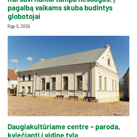
pagalbą vaikams skuba budintys
globotojai
Rgp 5, 2026
Daugiakultūriame centre – paroda,
kviečianti į vidinę tylą