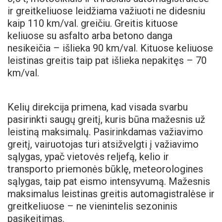
ir greitkeliuose leidžiama važiuoti ne didesniu
kaip 110 km/val. greičiu. Greitis kituose
keliuose su asfalto arba betono danga
nesikeičia – išlieka 90 km/val. Kituose keliuose
leistinas greitis taip pat išlieka nepakitęs – 70
km/val.
Kelių direkcija primena, kad visada svarbu
pasirinkti saugų greitį, kuris būna mažesnis už
leistiną maksimalų. Pasirinkdamas važiavimo
greitį, vairuotojas turi atsižvelgti į važiavimo
sąlygas, ypač vietovės reljefą, kelio ir
transporto priemonės būklę, meteorologines
sąlygas, taip pat eismo intensyvumą. Mažesnis
maksimalus leistinas greitis automagistralėse ir
greitkeliuose – ne vienintelis sezoninis
pasikeitimas.