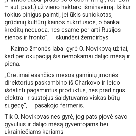
– aut. past.) už vieno hektaro išminavimą. Iš kur
tokius pinigus paimti, jei ūkis suniokotas,
grūdinių kultūrų kainos nukritusios, o bankai
kreditų neduoda, nes esame per arti Rusijos
sienos ir fronto“, – skundėsi žemdirbys.
Kaimo žmonės labai gyrė O. Novikovą už tai,
kad per okupaciją šis nemokamai dalijo mėsą ir
pieną.
„Gretimai esančios mėsos gaminių įmonės
direktorius paskambino iš Charkovo ir leido
išdalinti pagamintus produktus, nes pradingus
elektrai ir sustojus šaldytuvams viskas būtų
sugedę“, – pasakojo fermeris.
Tik O. Novikovas nesigyrė, jog pats pjovė savo
gyvulius ir dalijo mėsą gyventojams bei
ukrainiečiams kariams.