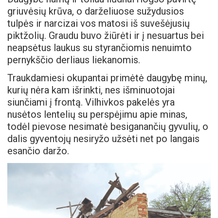
griuvėsių krūva, o darželiuose sužydusios
tulpės ir narcizai vos matosi iš suvešėjusių
piktžolių. Graudu buvo žiūrėti ir į nesuartus bei
neapsėtus laukus su styrančiomis nenuimto
pernykščio derliaus liekanomis.
Traukdamiesi okupantai primėtė daugybę minų,
kurių nėra kam išrinkti, nes išminuotojai
siunčiami į frontą. Vilhivkos pakelės yra
nusėtos lentelių su perspėjimu apie minas,
todėl pievose nesimatė besiganančių gyvulių, o
dalis gyventojų nesiryžo užsėti net po langais
esančio daržo.