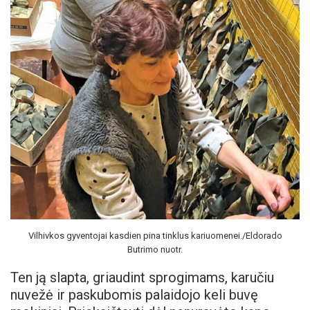
Vilhivkos gyventojai kasdien pina tinklus kariuomenei./Eldorado
Butrimo nuotr.
Ten ją slapta, griaudint sprogimams, karučiu
nuvežė ir paskubomis palaidojo keli buvę