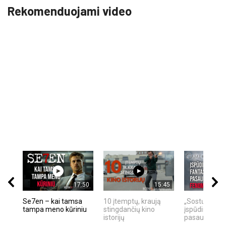
Rekomenduojami video
17:50
15:45
Se7en – kai tamsa
10 įtemptų, kraują
„Sostų karai"
tampa meno kūriniu
stingdančių kino
įspūdingas fa
istorijų
pasaulio fe