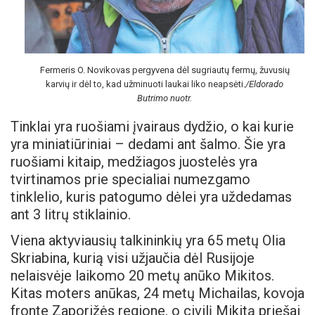
Fermeris O. Novikovas pergyvena dėl sugriautų fermų, žuvusių
karvių ir dėl to, kad užminuoti laukai liko neapsėti.
/Eldorado
Butrimo nuotr.
Tinklai yra ruošiami įvairaus dydžio, o kai kurie
yra miniatiūriniai – dedami ant šalmo. Šie yra
ruošiami kitaip, medžiagos juostelės yra
tvirtinamos prie specialiai numezgamo
tinklelio, kuris patogumo dėlei yra uždedamas
ant 3 litrų stiklainio.
Viena aktyviausių talkininkių yra 65 metų Olia
Skriabina, kurią visi užjaučia dėl Rusijoje
nelaisvėje laikomo 20 metų anūko Mikitos.
Kitas moters anūkas, 24 metų Michailas, kovoja
fronte Zaporižės regione, o civilį Mikitą priešai