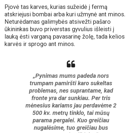
Pjovė tas karves, kurias sužeidė į fermą
atskriejusi bombai arba kuri užmynė ant minos.
Neturėdamas galimybės atsivežti pašaro
ūkininkas buvo priverstas gyvulius išleisti į
lauką ėsti varganą pavasarinę žolę, tada kelios
karvės ir sprogo ant minos.
„Pynimas mums padeda nors
trumpam pamiršti karo sukeltas
problemas, nes suprantame, kad
fronte yra dar sunkiau. Per tris
mėnesius kariams jau perdavėme 2
500 kv. metrų tinklo, tai mūsų
parama pergalei. Kuo greičiau
nugalėsime, tuo greičiau bus