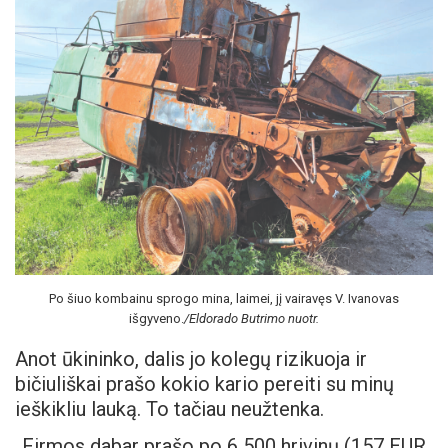
Po šiuo kombainu sprogo mina, laimei, jį vairavęs V. Ivanovas
išgyveno.
/Eldorado Butrimo nuotr.
Anot ūkininko, dalis jo kolegų rizikuoja ir
bičiuliškai prašo kokio kario pereiti su minų
ieškikliu lauką. To tačiau neužtenka.
„Firmos dabar prašo po 6 500 hrivinų (157 EUR