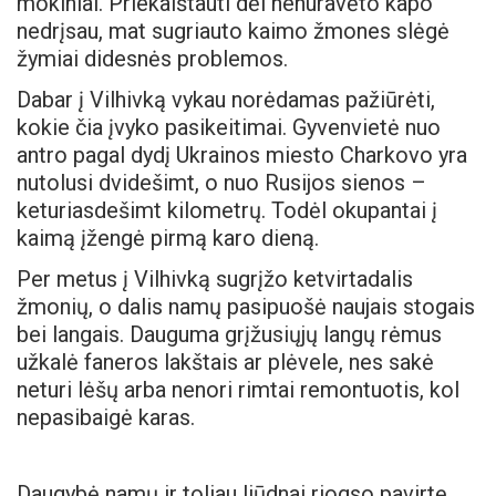
mokiniai. Priekaištauti dėl nenuravėto kapo
nedrįsau, mat sugriauto kaimo žmones slėgė
žymiai didesnės problemos.
Dabar į Vilhivką vykau norėdamas pažiūrėti,
kokie čia įvyko pasikeitimai. Gyvenvietė nuo
antro pagal dydį Ukrainos miesto Charkovo yra
nutolusi dvidešimt, o nuo Rusijos sienos –
keturiasdešimt kilometrų. Todėl okupantai į
kaimą įžengė pirmą karo dieną.
Per metus į Vilhivką sugrįžo ketvirtadalis
žmonių, o dalis namų pasipuošė naujais stogais
bei langais. Dauguma grįžusiųjų langų rėmus
užkalė faneros lakštais ar plėvele, nes sakė
neturi lėšų arba nenori rimtai remontuotis, kol
nepasibaigė karas.
Daugybė namų ir toliau liūdnai riogso pavirtę