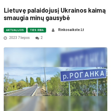
Lietuvę palaidojusį Ukrainos kaimą
smaugia minų gausybė
Rinkosaikste.lt
AKTUALIJOS
TIES RIBA
2023 7 liepos
2