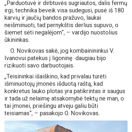
„Parduotuvė ir dirbtuvės sugriautos, dalis fermų
irgi, technika beveik visa sudegusi, pusė iš 180
karvių ir jaučių bandos pražuvo, laukai
neišminuoti, tad pernykštis derlius supuvo, o
šiemet sėti negalėjom“, – vardijo nuostolius
ūkininkas.
O. Novikovas sakė, jog kombainininkui V.
Ivanovui patekus į ligoninę daugiau bijo
rizikuoti savo darbuotojais.
„Teisininkai išaiškino, kad privalau turėti
išminuotojų įmonės išduotą raštą, kad
konkretus lauko plotas yra patikrintas ir saugus
ir tada už nelaimę atsakomybė tektų ne man, o
tai įmonei, priešingu atveju galiu būti
teisiamas“, – pasakojo O. Novikovas.