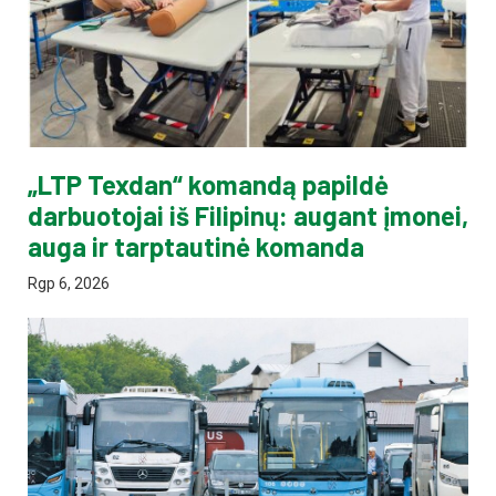
„LTP Texdan“ komandą papildė
darbuotojai iš Filipinų: augant įmonei,
auga ir tarptautinė komanda
Rgp 6, 2026