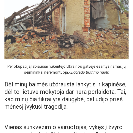
Per okupaciją labiausiai nukentėjo Ukrainos gatvėje esantys namai, jų
šeimininkai neremontuoja.
/Eldorado Butrimo nuotr.
Dėl minų baimės uždrausta lankytis ir kapinėse,
dėl to lietuvė mokytoja dar nėra perlaidota. Tai,
kad minų čia tikrai yra daugybė, paliudijo prieš
mėnesį įvykusi tragedija.
Vienas sunkvežimio vairuotojas, vykęs į žvyro