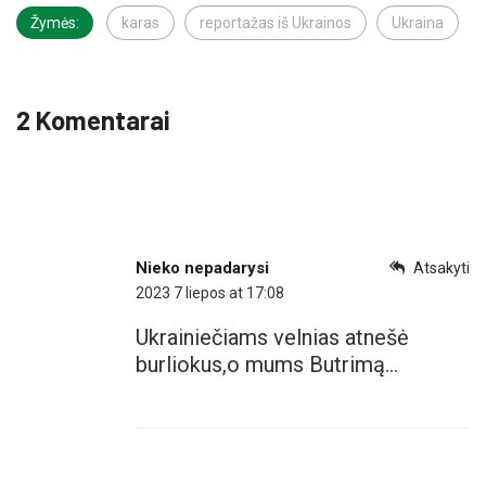
Žymės:
karas
reportažas iš Ukrainos
Ukraina
2 Komentarai
Nieko nepadarysi
Atsakyti
2023 7 liepos at 17:08
Ukrainiečiams velnias atnešė
burliokus,o mums Butrimą…