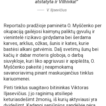
atstatyta ir Vilhivka!“
V. Iljsevičius
Reportažo pradžioje paminėta O. Myščenko per
okupaciją gailėjosi kaimynų paliktų gyvulių ir
vienintelė rizikavo girdydama bei šerdama
karves, arklius, ožkas, šunis ir kates, kurie
bastėsi alkani gatvėmis. Dalį svetimų šunų bei
kačių ir dabar moteris globoja, o darbą
siuvykloje, kuri liko apgriuvusi ir apiplėšta, O.
Myščenko pakeitė į neapmokamą
savanoriavimą pinant maskuojančius tinklus
kariuomenei.
Pinti tinklus suagitavo bitininkas Viktoras
Iljasevičius. Į jo raginimą atsiliepė
keturiasdešimt žmonių, iš kurių aktyviausi yra
dvidešimt. Kadangi seniūnijos sandėlyje nėra