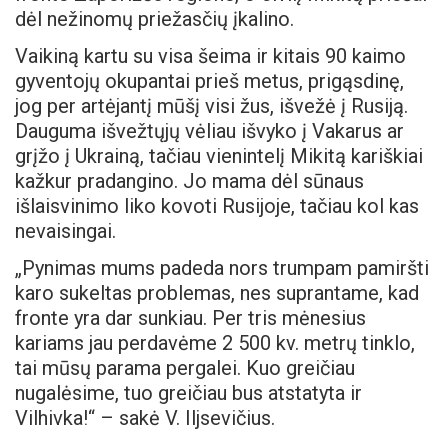
dėl nežinomų priežasčių įkalino.
Vaikiną kartu su visa šeima ir kitais 90 kaimo
gyventojų okupantai prieš metus, prigąsdinę,
jog per artėjantį mūšį visi žus, išvežė į Rusiją.
Dauguma išvežtųjų vėliau išvyko į Vakarus ar
grįžo į Ukrainą, tačiau vienintelį Mikitą kariškiai
kažkur pradangino. Jo mama dėl sūnaus
išlaisvinimo liko kovoti Rusijoje, tačiau kol kas
nevaisingai.
„Pynimas mums padeda nors trumpam pamiršti
karo sukeltas problemas, nes suprantame, kad
fronte yra dar sunkiau. Per tris mėnesius
kariams jau perdavėme 2 500 kv. metrų tinklo,
tai mūsų parama pergalei. Kuo greičiau
nugalėsime, tuo greičiau bus atstatyta ir
Vilhivka!“ – sakė V. Iljsevičius.