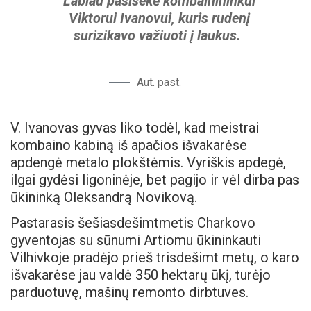
Labiau pasisekė kombainininkui
Viktorui Ivanovui, kuris rudenį
surizikavo važiuoti į laukus.
Aut. past.
V. Ivanovas gyvas liko todėl, kad meistrai
kombaino kabiną iš apačios išvakarėse
apdengė metalo plokštėmis. Vyriškis apdegė,
ilgai gydėsi ligoninėje, bet pagijo ir vėl dirba pas
ūkininką Oleksandrą Novikovą.
Pastarasis šešiasdešimtmetis Charkovo
gyventojas su sūnumi Artiomu ūkininkauti
Vilhivkoje pradėjo prieš trisdešimt metų, o karo
išvakarėse jau valdė 350 hektarų ūkį, turėjo
parduotuvę, mašinų remonto dirbtuves.