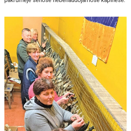
pakrūmėje senose nebenaudojamose kapinėse.