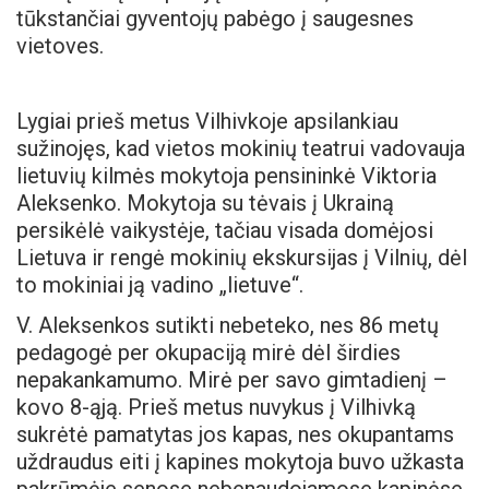
tūkstančiai gyventojų pabėgo į saugesnes
vietoves.
Lygiai prieš metus Vilhivkoje apsilankiau
sužinojęs, kad vietos mokinių teatrui vadovauja
lietuvių kilmės mokytoja pensininkė Viktoria
Aleksenko. Mokytoja su tėvais į Ukrainą
persikėlė vaikystėje, tačiau visada domėjosi
Lietuva ir rengė mokinių ekskursijas į Vilnių, dėl
to mokiniai ją vadino „lietuve“.
V. Aleksenkos sutikti nebeteko, nes 86 metų
pedagogė per okupaciją mirė dėl širdies
nepakankamumo. Mirė per savo gimtadienį –
kovo 8-ąją. Prieš metus nuvykus į Vilhivką
sukrėtė pamatytas jos kapas, nes okupantams
uždraudus eiti į kapines mokytoja buvo užkasta