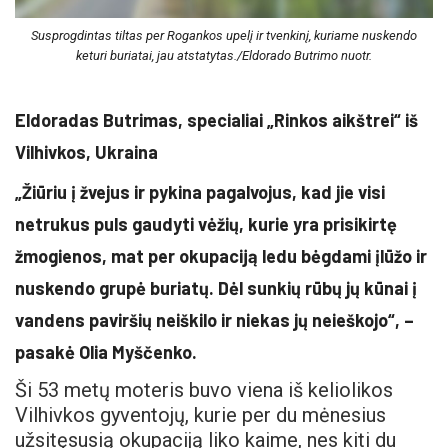
Susprogdintas tiltas per Rogankos upelį ir tvenkinį, kuriame nuskendo
keturi buriatai, jau atstatytas./Eldorado Butrimo nuotr.
Eldoradas Butrimas, specialiai „Rinkos aikštrei“ iš
Vilhivkos, Ukraina
„Žiūriu į žvejus ir pykina pagalvojus, kad jie visi
netrukus puls gaudyti vėžių, kurie yra prisikirtę
žmogienos, mat per okupaciją ledu bėgdami įlūžo ir
nuskendo grupė buriatų. Dėl sunkių rūbų jų kūnai į
vandens paviršių neiškilo ir niekas jų neieškojo“, –
pasakė Olia Myščenko.
Ši 53 metų moteris buvo viena iš keliolikos
Vilhivkos gyventojų, kurie per du mėnesius
užsitęsusią okupaciją liko kaime, nes kiti du