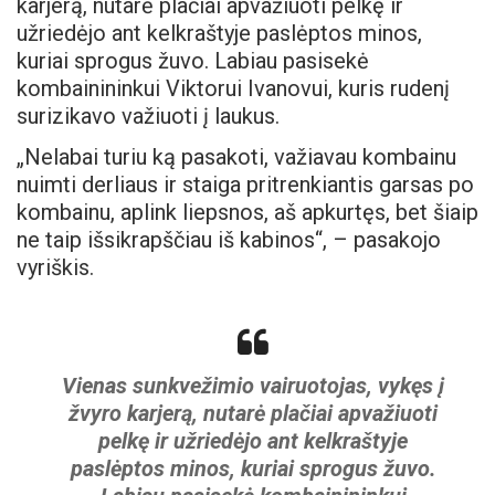
karjerą, nutarė plačiai apvažiuoti pelkę ir
užriedėjo ant kelkraštyje paslėptos minos,
kuriai sprogus žuvo. Labiau pasisekė
kombainininkui Viktorui Ivanovui, kuris rudenį
surizikavo važiuoti į laukus.
„Nelabai turiu ką pasakoti, važiavau kombainu
nuimti derliaus ir staiga pritrenkiantis garsas po
kombainu, aplink liepsnos, aš apkurtęs, bet šiaip
ne taip išsikrapščiau iš kabinos“, – pasakojo
vyriškis.
Vienas sunkvežimio vairuotojas, vykęs į
žvyro karjerą, nutarė plačiai apvažiuoti
pelkę ir užriedėjo ant kelkraštyje
paslėptos minos, kuriai sprogus žuvo.