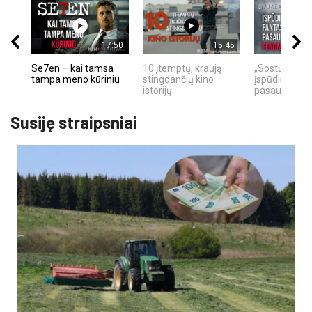
17:50
15:45
Se7en – kai tamsa
10 įtemptų, kraują
„Sostų karai"
tampa meno kūriniu
stingdančių kino
įspūdingas fa
istorijų
pasaulio fe
Susiję straipsniai