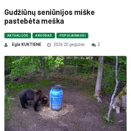
Gudžiūnų seniūnijos miške
pastebėta meška
AKTUALIJOS
ARUODAS
POPULIARIAUSI
Eglė KUKTIENĖ
2026 20 gegužės
2