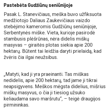
Pastebėta Gudžiūnų seniūnijoje
Pasak L. Stanevičiaus, meška buvo užfiksuota
medžiotojo Daliaus Zaukevičiaus vaizdo
stebėjimo kameromis Gudžiūnų seniūnijoje,
Serbentynės miške. Vieta, kurioje pasirodė
stambusis plėšrūnas, nėra didelis miškų
masyvas – giraitės plotas siekia apie 200
hektarų. Būtent tai leidžia daryti prielaidą, kad
žvėris čia ilgai neužsibus.
„Matyti, kad ji yra praeinanti. Tas miškas
nedidelis, apie 200 hektarų, tad jame ji tikrai
neapsigyvens. Meškos mėgsta didelius, mišrius
miškų masyvus, o čia ji tiesiog užsuko
keliaudama savo maršrutu“, – teigė draugijos
pirmininkas.