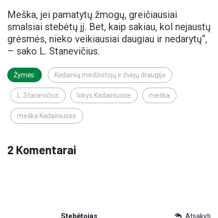
Meška, jei pamatytų žmogų, greičiausiai
smalsiai stebėtų jį. Bet, kaip sakiau, kol nejaustų
grėsmės, nieko veikiausiai daugiau ir nedarytų“,
– sako L. Stanevičius.
Žymės:
Kėdainių medžiotojų ir žvejų draugija
L. Stanevičius
lokys Kėdainiuose
meška
meška Kėdainiuose
2 Komentarai
Stebėtojas
Atsakyti