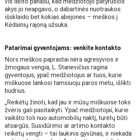
vis dėlto panašu, kad medžiotojo patyrusios
akys jo neapgavo, o dabartinės nuotraukos
išsklaido bet kokias abejones – meškos į
Kėdainių rajoną užsuka.
Patarimai gyventojams: venkite kontakto
Nors meškos paprastai nėra agresyvios ir
žmogaus vengia, L. Stanevičius ragina
gyventojus, ypač medžiotojus ar tuos, kurie
miškuose lankosi tamsiuoju paros metu, išlikti
budrius.
„Reikėtų žinoti, kad jau ir mūsų miškuose toks
žvėris gali pasitaikyti. Ypač medžiotojai, kurie
vaikšto toli nuo automobilių naktį, turėtų būti
atsargūs. Susidūrimo ar artimo kontakto
reikėtų vengti – tai laukinis gyvūnas, ir niekada