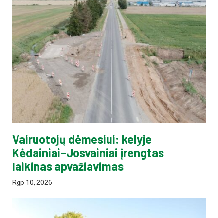
Vairuotojų dėmesiui: kelyje
Kėdainiai–Josvainiai įrengtas
laikinas apvažiavimas
Rgp 10, 2026