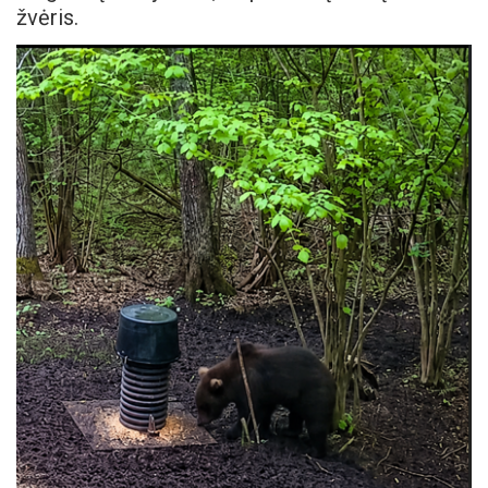
žvėris.