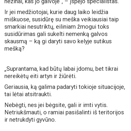
nežinai, kas jo galvoje“, – įspėjo specialistas.
Ir jei medžiotojai, kurie daug laiko leidžia
miškuose, susidūrę su meška veikiausiai taip
smarkiai nesutriktų, eiliniam žmogui toks
susidūrimas gali sukelti nemenką galvos
skausmą – ką gi daryti savo kelyje sutikus
mešką?
„Suprantama, kad būtų labai įdomu, bet tikrai
nereikėtų eiti artyn ir žiūrėti.
Geriausia, ką galima padaryti tokioje situacijoje,
tai lėtai atsitraukti.
Nebėgti, nes jei bėgsite, gali ir imti vytis.
Netriukšmauti, o ramiai pasišalinti iš teritorijos
ir netrukdyti gyvūno.