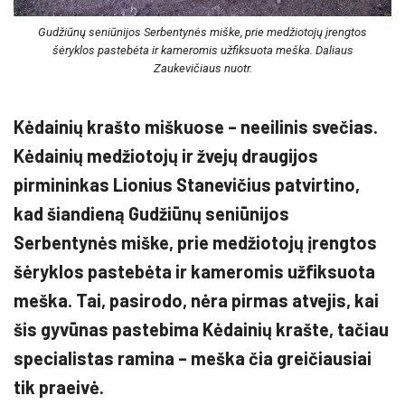
Gudžiūnų seniūnijos Serbentynės miške, prie medžiotojų įrengtos
šėryklos pastebėta ir kameromis užfiksuota meška. Daliaus
Zaukevičiaus nuotr.
Kėdainių krašto miškuose – neeilinis svečias.
Kėdainių medžiotojų ir žvejų draugijos
pirmininkas Lionius Stanevičius patvirtino,
kad šiandieną Gudžiūnų seniūnijos
Serbentynės miške, prie medžiotojų įrengtos
šėryklos pastebėta ir kameromis užfiksuota
meška. Tai, pasirodo, nėra pirmas atvejis, kai
šis gyvūnas pastebima Kėdainių krašte, tačiau
specialistas ramina – meška čia greičiausiai
tik praeivė.