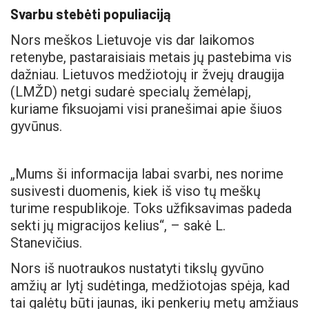
Svarbu stebėti populiaciją
Nors meškos Lietuvoje vis dar laikomos
retenybe, pastaraisiais metais jų pastebima vis
dažniau. Lietuvos medžiotojų ir žvejų draugija
(LMŽD) netgi sudarė specialų žemėlapį,
kuriame fiksuojami visi pranešimai apie šiuos
gyvūnus.
„Mums ši informacija labai svarbi, nes norime
susivesti duomenis, kiek iš viso tų meškų
turime respublikoje. Toks užfiksavimas padeda
sekti jų migracijos kelius“, – sakė L.
Stanevičius.
Nors iš nuotraukos nustatyti tikslų gyvūno
amžių ar lytį sudėtinga, medžiotojas spėja, kad
tai galėtų būti jaunas, iki penkerių metų amžiaus