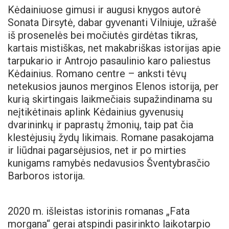
Kėdainiuose gimusi ir augusi knygos autorė
Sonata Dirsytė, dabar gyvenanti Vilniuje, užrašė
iš prosenelės bei močiutės girdėtas tikras,
kartais mistiškas, net makabriškas istorijas apie
tarpukario ir Antrojo pasaulinio karo paliestus
Kėdainius. Romano centre – anksti tėvų
netekusios jaunos merginos Elenos istorija, per
kurią skirtingais laikmečiais supažindinama su
neįtikėtinais aplink Kėdainius gyvenusių
dvarininkų ir paprastų žmonių, taip pat čia
klestėjusių žydų likimais. Romane pasakojama
ir liūdnai pagarsėjusios, net ir po mirties
kunigams ramybės nedavusios Šventybrasčio
Barboros istorija.
2020 m. išleistas istorinis romanas „Fata
morgana“ gerai atspindi pasirinkto laikotarpio