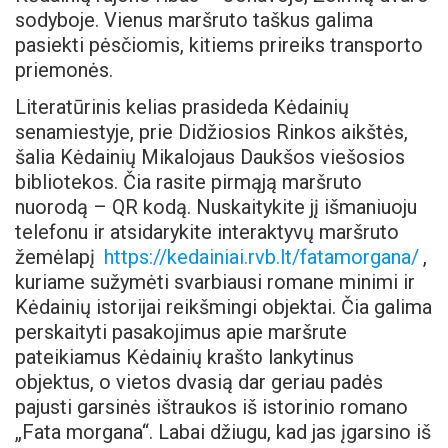
sodyboje. Vienus maršruto taškus galima
pasiekti pėsčiomis, kitiems prireiks transporto
priemonės.
Literatūrinis kelias prasideda Kėdainių
senamiestyje, prie Didžiosios Rinkos aikštės,
šalia Kėdainių Mikalojaus Daukšos viešosios
bibliotekos. Čia rasite pirmąją maršruto
nuorodą – QR kodą. Nuskaitykite jį išmaniuoju
telefonu ir atsidarykite interaktyvų maršruto
žemėlapį
https://kedainiai.rvb.lt/fatamorgana/
,
kuriame sužymėti svarbiausi romane minimi ir
Kėdainių istorijai reikšmingi objektai. Čia galima
perskaityti pasakojimus apie maršrute
pateikiamus Kėdainių krašto lankytinus
objektus, o vietos dvasią dar geriau padės
pajusti garsinės ištraukos iš istorinio romano
„Fata morgana“. Labai džiugu, kad jas įgarsino iš