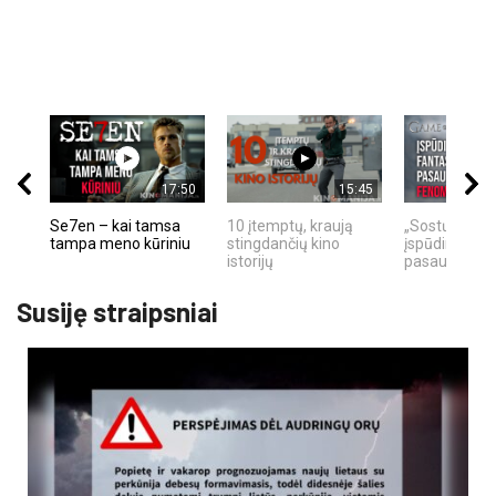
17:50
15:45
Se7en – kai tamsa
10 įtemptų, kraują
„Sostų karai"
tampa meno kūriniu
stingdančių kino
įspūdingas fa
istorijų
pasaulio fe
Susiję straipsniai