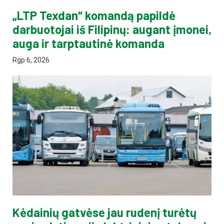
„LTP Texdan“ komandą papildė
darbuotojai iš Filipinų: augant įmonei,
auga ir tarptautinė komanda
Rgp 6, 2026
Kėdainių gatvėse jau rudenį turėtų