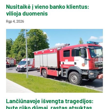
Nusitaikė į vieno banko klientus:
vilioja duomenis
Rgp 4, 2026
Lančiūnavoje išvengta tragedijos:
bute rūko dūmai, rastas atsuktas