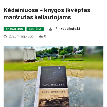
Kėdainiuose – knygos įkvėptas
maršrutas keliautojams
Rinkosaikste.lt
AKTUALIJOS
KULTŪRA
2025 1 rugpjūčio
0