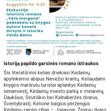
Istoriją papildo garsinės romano ištraukos
Šis literatūrinis kelias driekiasi Kėdainių
apylinkėmis abipus Nevėžio krantų. Keliaudami
knygos maršrutu turistai aplankys Kėdainių
senamiestį, Kėdainių miesto parką ir minaretą,
Daukšius, Sirutiškio bei Kalnaberžės dvarus,
Šventybrastį. Kelionė baigsis peržengus
Kėdainių rajono ribas – Jonavoje, Žeimių dvaro