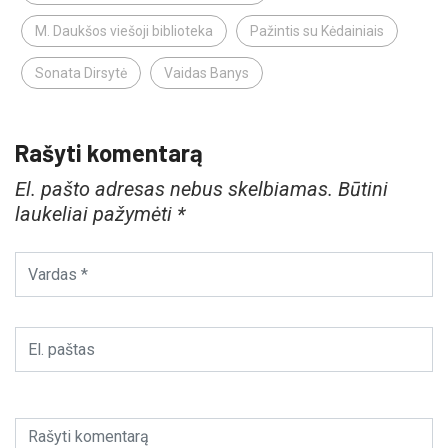
M. Daukšos viešoji biblioteka
Pažintis su Kėdainiais
Sonata Dirsytė
Vaidas Banys
Rašyti komentarą
El. pašto adresas nebus skelbiamas.
Būtini
laukeliai pažymėti
*