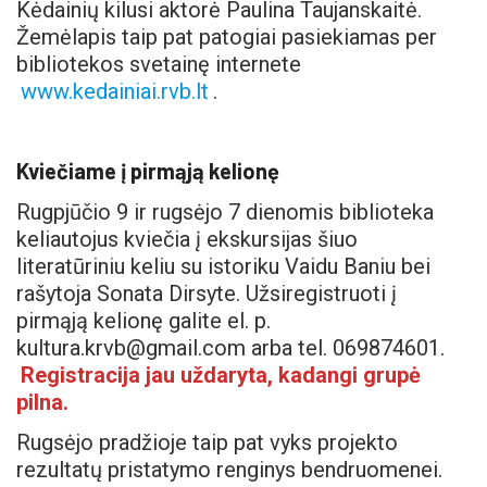
Kėdainių kilusi aktorė Paulina Taujanskaitė.
Žemėlapis taip pat patogiai pasiekiamas per
bibliotekos svetainę internete
www.kedainiai.rvb.lt
.
Kviečiame į pirmąją kelionę
Rugpjūčio 9 ir rugsėjo 7 dienomis biblioteka
keliautojus kviečia į ekskursijas šiuo
literatūriniu keliu su istoriku Vaidu Baniu bei
rašytoja Sonata Dirsyte. Užsiregistruoti į
pirmąją kelionę galite el. p.
kultura.krvb@gmail.com arba tel. 069874601.
Registracija jau uždaryta, kadangi grupė
pilna.
Rugsėjo pradžioje taip pat vyks projekto
rezultatų pristatymo renginys bendruomenei.