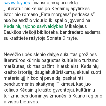
savivaldybės
finansuojamą projektą
„Literatūrinis kelias po Kėdainių apylinkes
istorinio romano „Fata morgana“ pėdsakais“
nuo balandžio vidurio iki spalio įgyvendina
Kėdainių rajono savivaldybės
Mikalojaus
Daukšos viešoji biblioteka, bendradarbiaudama
su kraštiete rašytoja Sonata Dirsyte.
Nevėžio upės slėnio dalyje sukurtas grožinės
literatūros kūriniu pagrįstas kultūrinio turizmo
maršrutas, skirtas pažinti ir atskleisti Kėdainių
krašto istoriją, daugiakultūriškumą, aktualizuoti
materialųjį ir žodinį paveldą, paskatinti
bendruomenės skaitymą. Tikimasi, kad juo
keliaus Kėdainių krašto gyventojai, kultūriniu
turizmu besidomintys žmonės iš Kauno regiono
ir visos Lietuvos.