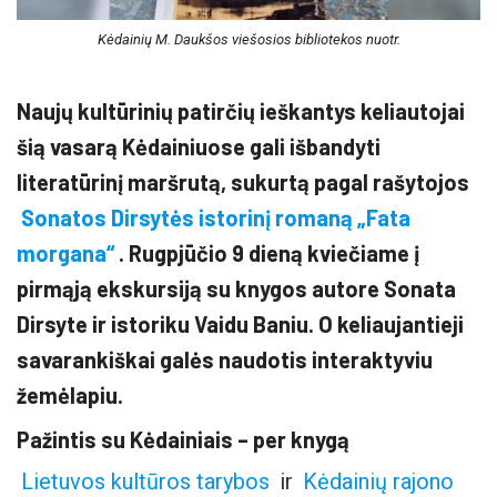
Kėdainių M. Daukšos viešosios bibliotekos nuotr.
Naujų kultūrinių patirčių ieškantys keliautojai
šią vasarą Kėdainiuose gali išbandyti
literatūrinį maršrutą, sukurtą pagal rašytojos
Sonatos Dirsytės istorinį romaną „Fata
morgana“
. Rugpjūčio 9 dieną kviečiame į
pirmąją ekskursiją su knygos autore Sonata
Dirsyte ir istoriku Vaidu Baniu. O keliaujantieji
savarankiškai galės naudotis interaktyviu
žemėlapiu.
Pažintis su Kėdainiais – per knygą
Lietuvos kultūros tarybos
ir
Kėdainių rajono