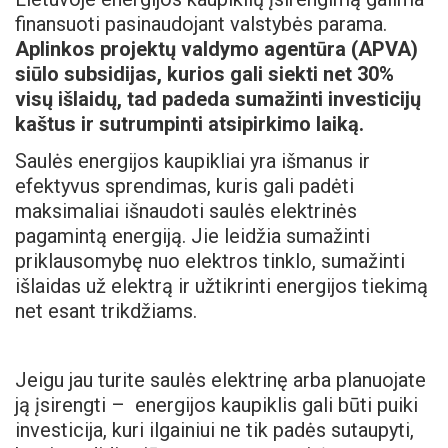
finansuoti pasinaudojant valstybės parama.
Aplinkos projektų valdymo agentūra (APVA)
siūlo subsidijas, kurios gali siekti net 30%
visų išlaidų, tad padeda sumažinti investicijų
kaštus ir sutrumpinti atsipirkimo laiką.
Saulės energijos kaupikliai yra išmanus ir
efektyvus sprendimas, kuris gali padėti
maksimaliai išnaudoti saulės elektrinės
pagamintą energiją. Jie leidžia sumažinti
priklausomybę nuo elektros tinklo, sumažinti
išlaidas už elektrą ir užtikrinti energijos tiekimą
net esant trikdžiams.
Jeigu jau turite saulės elektrinę arba planuojate
ją įsirengti – energijos kaupiklis gali būti puiki
investicija, kuri ilgainiui ne tik padės sutaupyti,