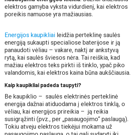
elektros gamyba vyksta vidurdienį, kai elektros
poreikis namuose yra mažiausias.
Energijos kaupikliai
leidžia perteklinę saulės
energiją sukaupti specialiose baterijose ir ją
panaudoti vėliau – vakare, naktį ar ankstyvą
rytą, kai saulės šviesos nėra. Tai reiškia, kad
mažiau elektros teks pirkti iš tinklo, ypač piko
valandomis, kai elektros kaina būna aukščiausia.
Kaip kaupikliai padeda taupyti?
Be kaupiklio – saulės elektrinės perteklinė
energija dažnai atiduodama į elektros tinklą, o
vėliau, kai energijos prireikia – ją reikia
susigrąžinti (pvz., per „pasaugojimo“ paslaugą).
Tokiu atveju elektros tiekėjui mokama už
pasaugojimo paslaugą, o tai gali sudaryti iki