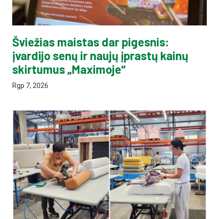
Šviežias maistas dar pigesnis:
įvardijo senų ir naujų įprastų kainų
skirtumus „Maximoje“
Rgp 7, 2026