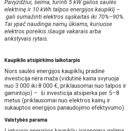
Pavyzdžiui, šeima, turinti 5 kW galios saulės
elektrinę ir 10 kWh talpos energijos kaupiklį –
gali sumažinti elektros sąskaitas iki 70%–90%.
Tai ypač naudinga namų ūkiams, kuriuose
elektros poreikis išauga vakarais arba
ankstyvais rytais.
Kaupiklio atsipirkimo laikotarpis
Nors saulės energijos kaupiklių pradinė
investicija nėra maža (vidutinė kaina svyruoja
nuo 3 000 iki 8 000 €, priklausomai nuo talpos ir
gamintojo) – ši investicija atsiperka per 5–8
metus (priklausomai nuo elektros kainų ir
sukauptos energijos panaudojimo efektyvumo).
Valstybės parama
Lietuvoje energijos kaupiklių įsirengimą galima