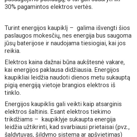
30% pagamintos elektros vertės.
Turint energijos kaupiklį – galima išvengti šios
paslaugos mokesčių, nes energija bus saugoma
jūsų baterijose ir naudojama tiesiogiai, kai jos
reikia.
Elektros kaina dažnai būna aukštesnė vakare,
kai energijos paklausa didžiausia. Energijos
kaupikliai leidžia naudoti dienos metu sukauptą
pigią energiją vietoje brangios elektros iš
tinklo.
Energijos kaupiklis gali veikti kaip atsarginis
elektros šaltinis. Esant elektros tiekimo
trikdžiams – kaupiklyje sukaupta energija
leidžia užtikrinti, kad svarbiausi prietaisai (pvz.,
šaldytuvas, šildymo sistema ar apšvietimas)