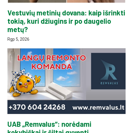
Vestuvių metinių dovana: kaip išrinkti
tokią, kuri džiugins ir po daugelio
metų?
Rgp 5, 2026
UAB „Remvalus“: norėdami
kokybiškai ir šiltai gyventi,