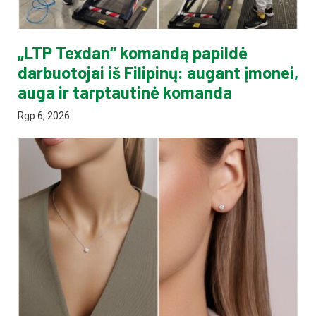
„LTP Texdan“ komandą papildė
darbuotojai iš Filipinų: augant įmonei,
auga ir tarptautinė komanda
Rgp 6, 2026