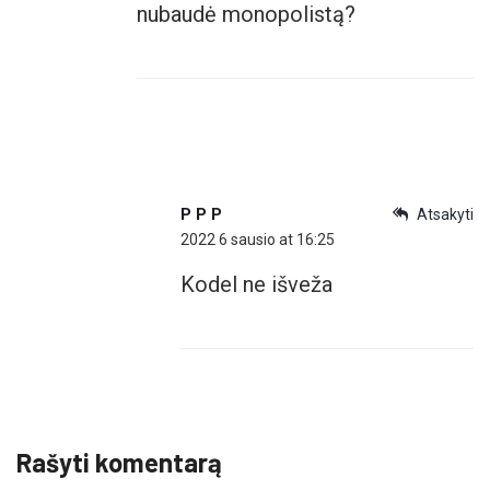
nubaudė monopolistą?
P P P
Atsakyti
2022 6 sausio at 16:25
Kodel ne išveža
Rašyti komentarą