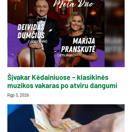
Šįvakar Kėdainiuose – klasikinės
muzikos vakaras po atviru dangumi
Rgp 5, 2026