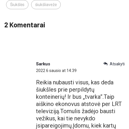
Šiukšlės
šiukšliavežė
2 Komentarai
Sarkus
Atsakyti
2022 6 sausio at 14:39
Reikia nubausti visus, kas deda
šiukšles prie perpildytų
konteinerių! Ir bus „tvarka”.Taip
aiškino ekonovus atstovė per LRT
televiziją.Tomulis žadėjo bausti
vežikus, kai tie nevykdo
įsipareigojimų.Įdomu, kiek kartų