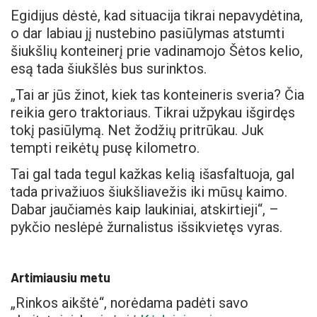
Egidijus dėstė, kad situacija tikrai nepavydėtina,
o dar labiau jį nustebino pasiūlymas atstumti
šiukšlių konteinerį prie vadinamojo Šėtos kelio,
esą tada šiukšlės bus surinktos.
„Tai ar jūs žinot, kiek tas konteineris sveria? Čia
reikia gero traktoriaus. Tikrai užpykau išgirdęs
tokį pasiūlymą. Net žodžių pritrūkau. Juk
tempti reikėtų pusę kilometro.
Tai gal tada tegul kažkas kelią išasfaltuoja, gal
tada privažiuos šiukšliavežis iki mūsų kaimo.
Dabar jaučiamės kaip laukiniai, atskirtieji“, –
pykčio neslėpė žurnalistus išsikvietęs vyras.
Artimiausiu metu
„Rinkos aikštė“, norėdama padėti savo