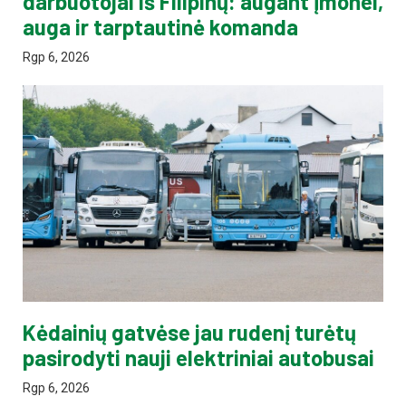
darbuotojai iš Filipinų: augant įmonei,
auga ir tarptautinė komanda
Rgp 6, 2026
Kėdainių gatvėse jau rudenį turėtų
pasirodyti nauji elektriniai autobusai
Rgp 6, 2026