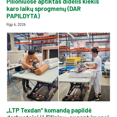
Pilioniuose aptiktas didelis kiekis
karo laikų sprogmenų (DAR
PAPILDYTA)
Rgp 6, 2026
„LTP Texdan“ komandą papildė