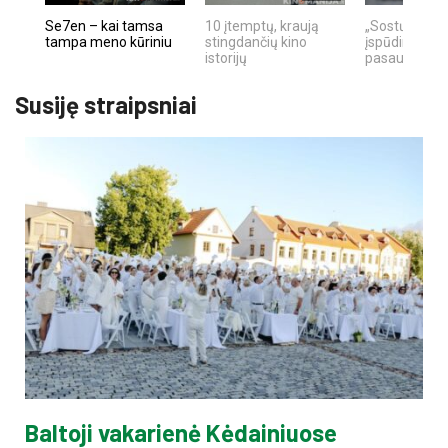
Se7en – kai tamsa
10 įtemptų, kraują
„Sostų karai"
tampa meno kūriniu
stingdančių kino
įspūdingas fa
istorijų
pasaulio fe
Susiję straipsniai
Baltoji vakarienė Kėdainiuose