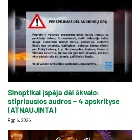
Sinoptikai įspėja dėl škvalo:
stipriausios audros – 4 apskrityse
(ATNAUJINTA)
Rgp 6, 2026