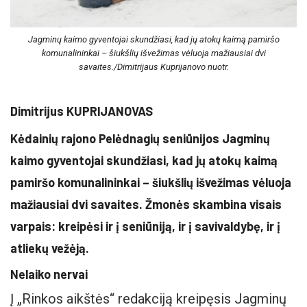
Jagminų kaimo gyventojai skundžiasi, kad jų atokų kaimą pamiršo
komunalininkai – šiukšlių išvežimas vėluoja mažiausiai dvi
savaites./Dimitrijaus Kuprijanovo nuotr.
Dimitrijus KUPRIJANOVAS
Kėdainių rajono Pelėdnagių seniūnijos Jagminų
kaimo gyventojai skundžiasi, kad jų atokų kaimą
pamiršo komunalininkai – šiukšlių išvežimas vėluoja
mažiausiai dvi savaites. Žmonės skambina visais
varpais: kreipėsi ir į seniūniją, ir į savivaldybę, ir į
atliekų vežėją.
Nelaiko nervai
Į „Rinkos aikštės“ redakciją kreipęsis Jagminų