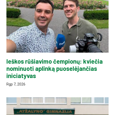
Ieškos rūšiavimo čempionų: kviečia
nominuoti aplinką puoselėjančias
iniciatyvas
Rgp 7, 2026