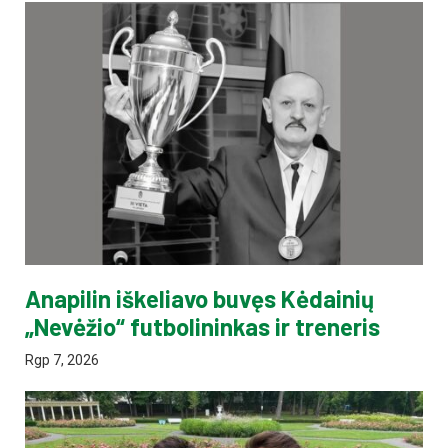
Anapilin iškeliavo buvęs Kėdainių
„Nevėžio“ futbolininkas ir treneris
Rgp 7, 2026