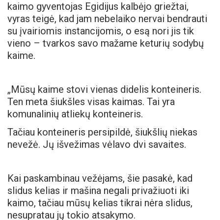
kaimo gyventojas Egidijus kalbėjo griežtai,
vyras teigė, kad jam nebelaiko nervai bendrauti
su įvairiomis instancijomis, o esą nori jis tik
vieno – tvarkos savo mažame keturių sodybų
kaime.
„Mūsų kaime stovi vienas didelis konteineris.
Ten meta šiukšles visas kaimas. Tai yra
komunalinių atliekų konteineris.
Tačiau konteineris persipildė, šiukšlių niekas
nevežė. Jų išvežimas vėlavo dvi savaites.
Kai paskambinau vežėjams, šie pasakė, kad
slidus kelias ir mašina negali privažiuoti iki
kaimo, tačiau mūsų kelias tikrai nėra slidus,
nesupratau jų tokio atsakymo.