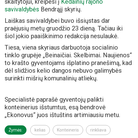
skaitytojui, kreipėsi į
Kėdainių rajono
savivaldybės
Bendrąjį skyrių.
Laiškas savivaldybei buvo išsiųstas dar
praėjusių metų gruodžio 23 dieną. Tačiau iki
šiol jokio paaiškinimo redakcija nesulaukė.
Tiesa, viena skyriaus darbuotoja socialinio
tinklo grupėje „Beinaičiai. Skelbimai. Naujienos“
to krašto gyventojams išplatino pranešimą, kad
dėl slidžios kelio dangos nebuvo galimybės
surinkti mišrių komunalinių atliekų.
Specialistė paprašė gyventojų palikti
konteinerius išstumtus, esą bendrovė
„Ekonovus“ juos ištuštins artimiausiu metu.
Žymės:
kelias
Konteineris
rinkliava