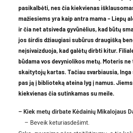
pasikalbėti, nes čia kiekvienas išklausomas
mažiesiems yra kaip antra mama – Liepų alėj
ir čia net atsiveda gyvūnėlius, kad būtų sm
jos širdis džiaugiasi subūrus draugišką be
neįsivaizduoja, kad galėtų dirbti kitur. Filia
būdama vos devyniolikos metų. Moteris ne ti
skaitytojų kartas. Tačiau svarbiausia, Ing
pas ją į biblioteką ateina lyg į namus. Jiem
kiekvienas čia sutinkamas su meile.
– Kiek metų dirbate Kėdainių Mikalojaus Da
– Beveik keturiasdešimt.