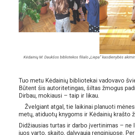
Kėdainių M. Daukšos bibliotekos filialo „Liepa“ kasdienybės akimir
Tuo metu Kėdainių bibliotekai vadovavo švi
Būtent šis autoritetingas, šiltas žmogus padr
Dirbau, mokiausi – taip ir likau.
Žvelgiant atgal, tie laikinai planuoti mėne
metų, atiduotų knygoms ir Kėdainių krašto
Didžiausias turtas ir darbo įvertinimas – ne l
juos varto, skaito, dalyvauja renginiuose. P