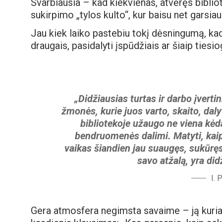
Svarbiausia – kad kiekvienas, atvėręs biblio
sukirpimo „tylos kulto“, kur baisu net garsiau
Jau kiek laiko pastebiu tokį dėsningumą, kad 
draugais, pasidalyti įspūdžiais ar šiaip tiesio
„Didžiausias turtas ir darbo įvertin
žmonės, kurie juos varto, skaito, dal
bibliotekoje užaugo ne viena kėd
bendruomenės dalimi. Matyti, kai
vaikas šiandien jau suaugęs, sukūręs
savo atžalą, yra did
I. 
Gera atmosfera negimsta savaime – ją kuria