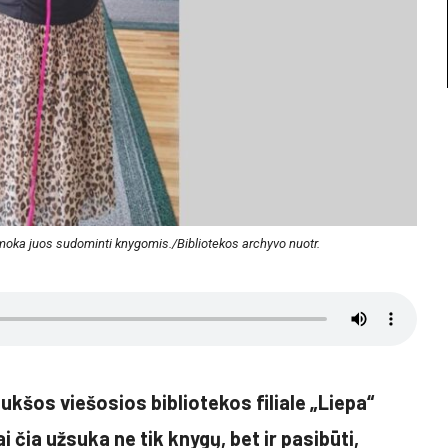
r moka juos sudominti knygomis./Bibliotekos archyvo nuotr.
kšos viešosios bibliotekos filiale „Liepa“
 čia užsuka ne tik knygų, bet ir pasibūti,