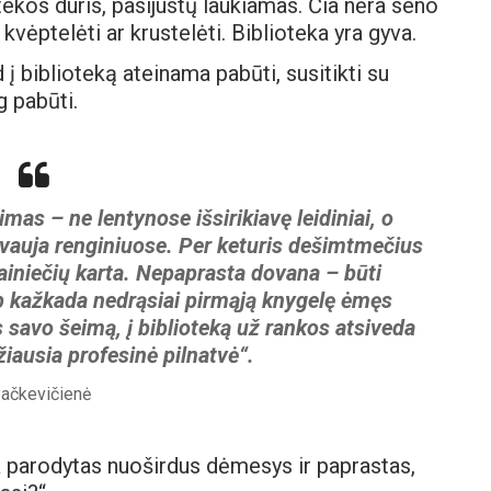
tekos duris, pasijustų laukiamas. Čia nėra seno
 kvėptelėti ar krustelėti. Biblioteka yra gyva.
į biblioteką ateinama pabūti, susitikti su
g pabūti.
imas – ne lentynose išsirikiavę leidiniai, o
yvauja renginiuose. Per keturis dešimtmečius
ainiečių karta. Nepaprasta dovana – būti
p kažkada nedrąsiai pirmąją knygelę ėmęs
 savo šeimą, į biblioteką už rankos atsiveda
žiausia profesinė pilnatvė“.
Pačkevičienė
 parodytas nuoširdus dėmesys ir paprastas,