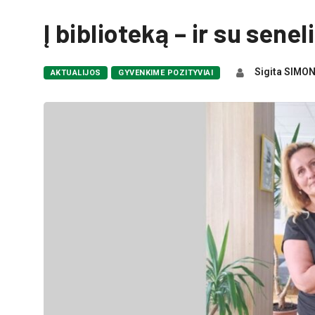
Į biblioteką – ir su senel
Sigita SIMO
AKTUALIJOS
GYVENKIME POZITYVIAI