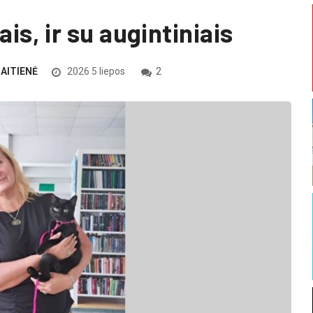
iais, ir su augintiniais
NAITIENĖ
2026 5 liepos
2