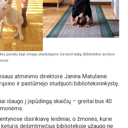
kos parodo, kaip smagu skaitytojams čia leisti laiką./Bibliotekos archyvo
nuotr.
esaus atminimo direktorė Janina Matulienė.
ąsino ir pastūmėjo studijuoti bibliotekininkystę.
siai išaugo į įspūdingą skaičių – greitai bus 40
 žmonėms.
entynose išsirikiavę leidiniai, o žmonės, kurie
er keturis dešimtmečius bibliotekoje užaugo ne