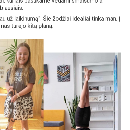
liai, kuriais pasukame vedami smalsumo ar
biausiais.
u už laikinumą“. Šie žodžiai idealiai tinka man. Į
kimas turėjo kitą planą.