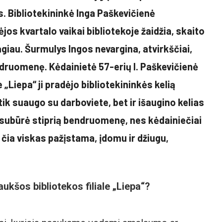
. Bibliotekininkė Inga Paškevičienė
os kvartalo vaikai bibliotekoje žaidžia, skaito
agiau. Šurmulys Ingos nevargina, atvirkščiai,
ndruomenę. Kėdainietė 57-erių I. Paškevičienė
le „Liepa“ ji pradėjo bibliotekininkės kelią
k suaugo su darboviete, bet ir išaugino kelias
a subūrė stiprią bendruomenę, nes kėdainiečiai
s čia viskas pažįstama, įdomu ir džiugu,
ukšos bibliotekos filiale „Liepa“?