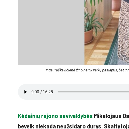
Inga Paškevičienė žino ne tik vaikų paslaptis, bet i
Kėdainių rajono savivaldybės
Mikalojaus Dau
beveik niekada neužsidaro durys. Skaitytojai