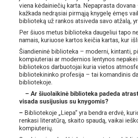
viena kėdainiečių karta. Nepaprasta dovana 
kažkada nedrąsiai pirmąją knygelę ėmęs vaik
biblioteką už rankos atsiveda savo atžalą, yr
Per šiuos metus biblioteka daugeliui tapo ne
namais, kuriuose kartos keičia kartas, kur i
Šiandieninė biblioteka – moderni, kintanti, pi
kompiuteriai ar modernios lentynos nepakeis
bibliotekos darbuotojai kuria vietos atmosf
bibliotekininko profesija – tai komandinis da
bibliotekoje.
– Ar šiuolaikinė biblioteka padeda atras
visada susijusius su knygomis?
–
Bibliotekoje „Liepa“ yra bendra erdvė, kurio
renkasi literatūrą, skaito spaudą, vaikai iešk
kompiuterių.