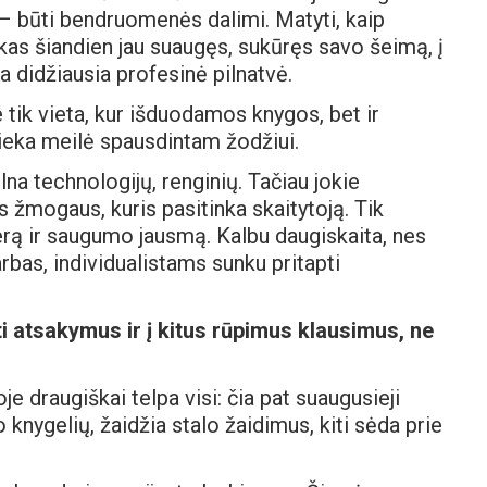
– būti bendruomenės dalimi. Matyti, kaip
as šiandien jau suaugęs, sukūręs savo šeimą, į
a didžiausia profesinė pilnatvė.
 tik vieta, kur išduodamos knygos, bet ir
šlieka meilė spausdintam žodžiui.
lna technologijų, renginių. Tačiau jokie
 žmogaus, kuris pasitinka skaitytoją. Tik
erą ir saugumo jausmą. Kalbu daugiskaita, nes
rbas, individualistams sunku pritapti
ti atsakymus ir į kitus rūpimus klausimus, ne
je draugiškai telpa visi: čia pat suaugusieji
o knygelių, žaidžia stalo žaidimus, kiti sėda prie