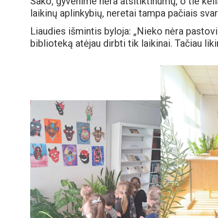
Sako, gyvenime nėra atsitiktinumų, o tie ke
laikinų aplinkybių, neretai tampa pačiais svar
Liaudies išmintis byloja: „Nieko nėra pastovia
biblioteką atėjau dirbti tik laikinai. Tačiau li