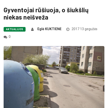
Gyventojai rūšiuoja, o šiukšlių
niekas neišveža
Eglė KUKTIENĖ
2017 13 gegužės
AKTUALIJOS
0