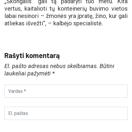
„Skongalis“ gali tą padaryti tuo metu. Kita
vertus, kaitalioti tų konteinerių buvimo vietos
labai nesinori – žmonės yra įpratę, žino, kur gali
atliekas išvežti“, – kalbėjo specialistė.
Rašyti komentarą
El. pašto adresas nebus skelbiamas.
Būtini
laukeliai pažymėti
*