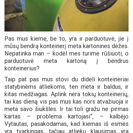
Pas mus kieme, be to, yra ir parduotuvė, jie į
mūsų bendrą konteinerį meta kartonines dėžes.
Nepatinka man – kodėl mes turime rūšiuoti, o
parduotuvė meta kartoną į bendrus
konteinerius?
Taip pat pas mus stovi du dideli konteineriai
statybinėms atliekoms, ten meta ir baldus, ir
kitas medžiagas. Aplink nėra tokių konteinerių,
tai kas dieną vis pas mus kas nors atvažiuoja ir
meta savo šiukšles. Ir tai toli gražu ne pirmas
kartas – problema kartojasi“, – kalbėjo
Vytautas, pasakodamas, kad kiemas iš esmės
yra tvarkingas, tačiau atliekų klausimas yra