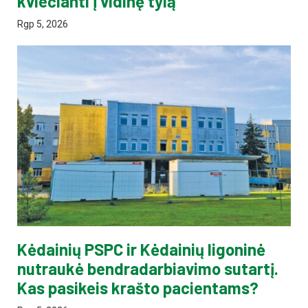
kviečianti į vidinę tylą
Rgp 5, 2026
Kėdainių PSPC ir Kėdainių ligoninė
nutraukė bendradarbiavimo sutartį.
Kas pasikeis krašto pacientams?