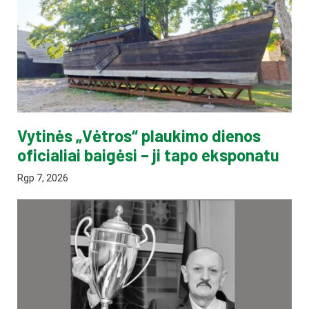
Vytinės „Vėtros“ plaukimo dienos
oficialiai baigėsi – ji tapo eksponatu
Rgp 7, 2026