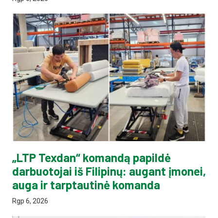
„LTP Texdan“ komandą papildė
darbuotojai iš Filipinų: augant įmonei,
auga ir tarptautinė komanda
Rgp 6, 2026