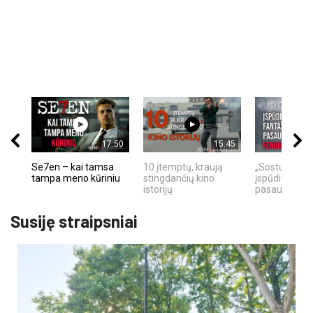
17:50
15:45
Se7en – kai tamsa
10 įtemptų, kraują
„Sostų karai"
tampa meno kūriniu
stingdančių kino
įspūdingas fa
istorijų
pasaulio fe
Susiję straipsniai