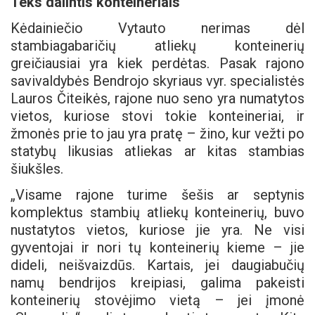
Teks dalintis konteineriais
Kėdainiečio Vytauto nerimas dėl
stambiagabaričių atliekų konteinerių
greičiausiai yra kiek perdėtas. Pasak rajono
savivaldybės Bendrojo skyriaus vyr. specialistės
Lauros Čiteikės, rajone nuo seno yra numatytos
vietos, kuriose stovi tokie konteineriai, ir
žmonės prie to jau yra pratę – žino, kur vežti po
statybų likusias atliekas ar kitas stambias
šiukšles.
„Visame rajone turime šešis ar septynis
komplektus stambių atliekų konteinerių, buvo
nustatytos vietos, kuriose jie yra. Ne visi
gyventojai ir nori tų konteinerių kieme – jie
dideli, neišvaizdūs. Kartais, jei daugiabučių
namų bendrijos kreipiasi, galima pakeisti
konteinerių stovėjimo vietą – jei įmonė