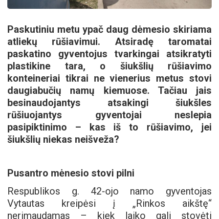
Paskutiniu metu ypač daug dėmesio skiriama
atliekų rūšiavimui. Atsiradę taromatai
paskatino gyventojus tvarkingai atsikratyti
plastikine tara, o šiukšlių rūšiavimo
konteineriai tikrai ne vienerius metus stovi
daugiabučių namų kiemuose. Tačiau jais
besinaudojantys atsakingi šiukšles
rūšiuojantys gyventojai neslepia
pasipiktinimo – kas iš to rūšiavimo, jei
šiukšlių niekas neišveža?
Pusantro mėnesio stovi pilni
Respublikos g. 42-ojo namo gyventojas
Vytautas kreipėsi į „Rinkos aikštę“
nerimaudamas – kiek laiko gali stovėti