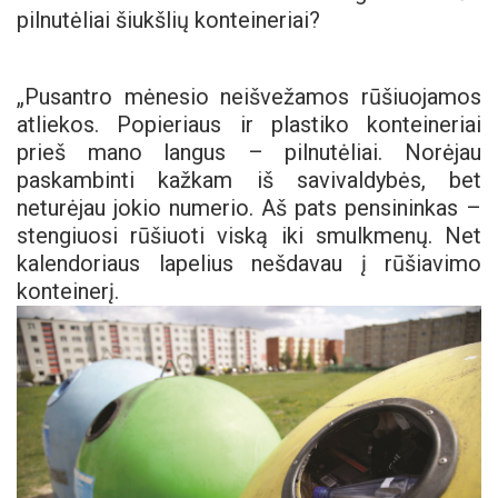
pilnutėliai šiukšlių konteineriai?
„Pusantro mėnesio neišvežamos rūšiuojamos
atliekos. Popieriaus ir plastiko konteineriai
prieš mano langus – pilnutėliai. Norėjau
paskambinti kažkam iš savivaldybės, bet
neturėjau jokio numerio. Aš pats pensininkas –
stengiuosi rūšiuoti viską iki smulkmenų. Net
kalendoriaus lapelius nešdavau į rūšiavimo
konteinerį.