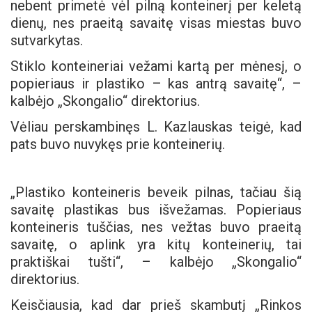
nebent primetė vėl pilną konteinerį per keletą
dienų, nes praeitą savaitę visas miestas buvo
sutvarkytas.
Stiklo konteineriai vežami kartą per mėnesį, o
popieriaus ir plastiko – kas antrą savaitę“, –
kalbėjo „Skongalio“ direktorius.
Vėliau perskambinęs L. Kazlauskas teigė, kad
pats buvo nuvykęs prie konteinerių.
„Plastiko konteineris beveik pilnas, tačiau šią
savaitę plastikas bus išvežamas. Popieriaus
konteineris tuščias, nes vežtas buvo praeitą
savaitę, o aplink yra kitų konteinerių, tai
praktiškai tušti“, – kalbėjo „Skongalio“
direktorius.
Keisčiausia, kad dar prieš skambutį „Rinkos