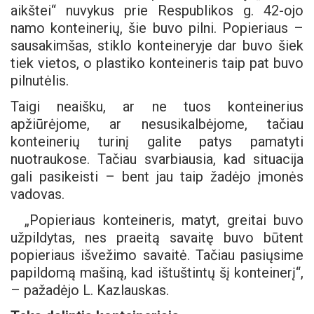
aikštei“ nuvykus prie Respublikos g. 42-ojo
namo konteinerių, šie buvo pilni. Popieriaus –
sausakimšas, stiklo konteineryje dar buvo šiek
tiek vietos, o plastiko konteineris taip pat buvo
pilnutėlis.
Taigi neaišku, ar ne tuos konteinerius
apžiūrėjome, ar nesusikalbėjome, tačiau
konteinerių turinį galite patys pamatyti
nuotraukose. Tačiau svarbiausia, kad situacija
gali pasikeisti – bent jau taip žadėjo įmonės
vadovas.
„Popieriaus konteineris, matyt, greitai buvo
užpildytas, nes praeitą savaitę buvo būtent
popieriaus išvežimo savaitė. Tačiau pasiųsime
papildomą mašiną, kad ištuštintų šį konteinerį“,
– pažadėjo L. Kazlauskas.