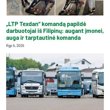
„LTP Texdan“ komandą papildė
darbuotojai iš Filipinų: augant įmonei,
auga ir tarptautinė komanda
Rgp 6, 2026