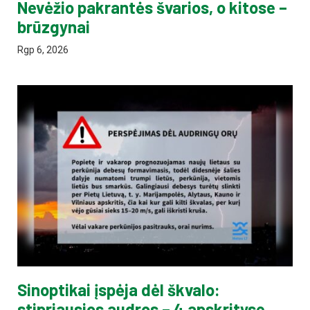
Nevėžio pakrantės švarios, o kitose –
brūzgynai
Rgp 6, 2026
Sinoptikai įspėja dėl škvalo:
stipriausios audros – 4 apskrityse