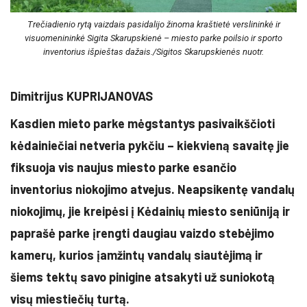
Trečiadienio rytą vaizdais pasidalijo žinoma kraštietė verslininkė ir
visuomenininkė Sigita Skarupskienė – miesto parke poilsio ir sporto
inventorius išpieštas dažais./Sigitos Skarupskienės nuotr.
Dimitrijus KUPRIJANOVAS
Kasdien mieto parke mėgstantys pasivaikščioti
kėdainiečiai netveria pykčiu – kiekvieną savaitę jie
fiksuoja vis naujus miesto parke esančio
inventorius niokojimo atvejus. Neapsikentę vandalų
niokojimų, jie kreipėsi į Kėdainių miesto seniūniją ir
paprašė parke įrengti daugiau vaizdo stebėjimo
kamerų, kurios įamžintų vandalų siautėjimą ir
šiems tektų savo pinigine atsakyti už suniokotą
visų miestiečių turtą.