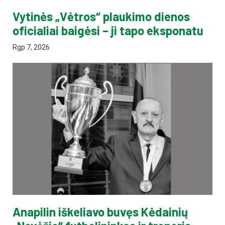
Vytinės „Vėtros“ plaukimo dienos
oficialiai baigėsi – ji tapo eksponatu
Rgp 7, 2026
Anapilin iškeliavo buvęs Kėdainių