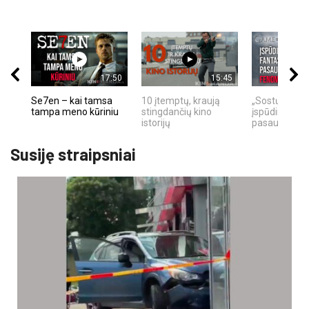
17:50
15:45
Se7en – kai tamsa
10 įtemptų, kraują
„Sostų karai"
tampa meno kūriniu
stingdančių kino
įspūdingas fa
istorijų
pasaulio fe
Susiję straipsniai