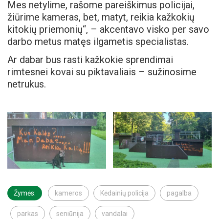
Mes netylime, rašome pareiškimus policijai,
žiūrime kameras, bet, matyt, reikia kažkokių
kitokių priemonių“, – akcentavo visko per savo
darbo metus matęs ilgametis specialistas.
Ar dabar bus rasti kažkokie sprendimai
rimtesnei kovai su piktavaliais – sužinosime
netrukus.
Žymės:
kameros
Kėdainių policija
pagalba
parkas
seniūnija
vandalai