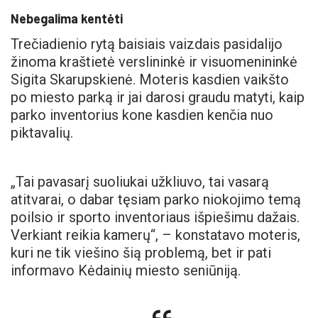
Nebegalima kentėti
Trečiadienio rytą baisiais vaizdais pasidalijo
žinoma kraštietė verslininkė ir visuomenininkė
Sigita Skarupskienė. Moteris kasdien vaikšto
po miesto parką ir jai darosi graudu matyti, kaip
parko inventorius kone kasdien kenčia nuo
piktavalių.
„Tai pavasarį suoliukai užkliuvo, tai vasarą
atitvarai, o dabar tęsiam parko niokojimo temą
poilsio ir sporto inventoriaus išpiešimu dažais.
Verkiant reikia kamerų“, – konstatavo moteris,
kuri ne tik viešino šią problemą, bet ir pati
informavo Kėdainių miesto seniūniją.