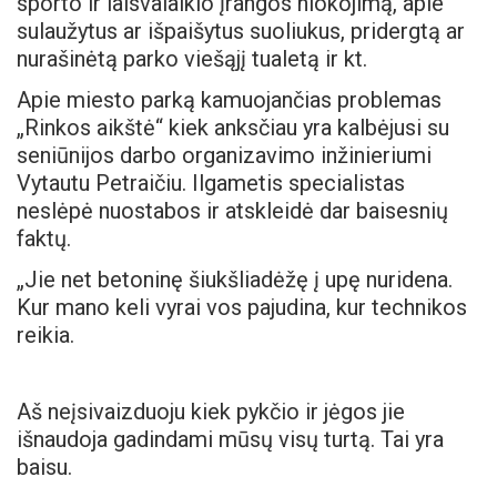
sporto ir laisvalaikio įrangos niokojimą, apie
sulaužytus ar išpaišytus suoliukus, pridergtą ar
nurašinėtą parko viešąjį tualetą ir kt.
Apie miesto parką kamuojančias problemas
„Rinkos aikštė“ kiek anksčiau yra kalbėjusi su
seniūnijos darbo organizavimo inžinieriumi
Vytautu Petraičiu. Ilgametis specialistas
neslėpė nuostabos ir atskleidė dar baisesnių
faktų.
„Jie net betoninę šiukšliadėžę į upę nuridena.
Kur mano keli vyrai vos pajudina, kur technikos
reikia.
Aš neįsivaizduoju kiek pykčio ir jėgos jie
išnaudoja gadindami mūsų visų turtą. Tai yra
baisu.