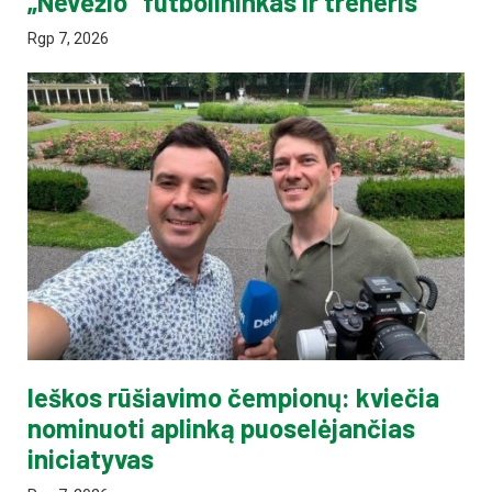
„Nevėžio“ futbolininkas ir treneris
Rgp 7, 2026
Ieškos rūšiavimo čempionų: kviečia
nominuoti aplinką puoselėjančias
iniciatyvas