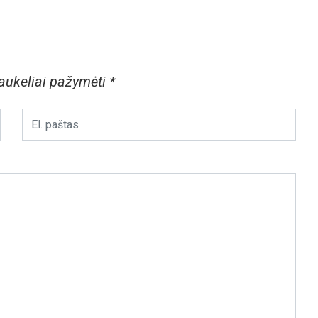
laukeliai pažymėti
*