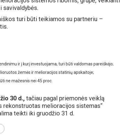
lioracijos sistemos ribomis, grupė, veikianti
ei savivaldybės.
iškos turi būti teikiamos su partneriu –
tis.
vendinimu ir į kurį investuojama, turi būti valdomas pareiškėjo;
ioruotos žemės ir melioracijos statinių apskaitoje;
būti ne mažesnis nei 45 proc.
io 30 d.,
tačiau pagal priemonės veiklą
 rekonstruotas melioracijos sistemas“
lima teikti iki gruodžio 31 d.
M