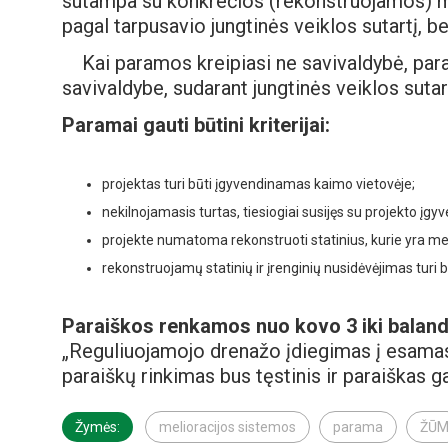
sutampa su konkrečios (rekonstruojamos) me
pagal tarpusavio jungtinės veiklos sutartį, b
Kai paramos kreipiasi ne savivaldybė, para
savivaldybe, sudarant jungtinės veiklos sutar
Paramai gauti būtini kriterijai:
projektas turi būti įgyvendinamas kaimo vietovėje;
nekilnojamasis turtas, tiesiogiai susijęs su projekto įgy
projekte numatoma rekonstruoti statinius, kurie yra mel
rekonstruojamų statinių ir įrenginių nusidėvėjimas turi 
Paraiškos renkamos nuo kovo 3 iki balandž
„Reguliuojamojo drenažo įdiegimas į esamas
paraiškų rinkimas bus tęstinis ir paraiškas ga
Žymės:
melioracijos sistemos
parama
ŽŪ