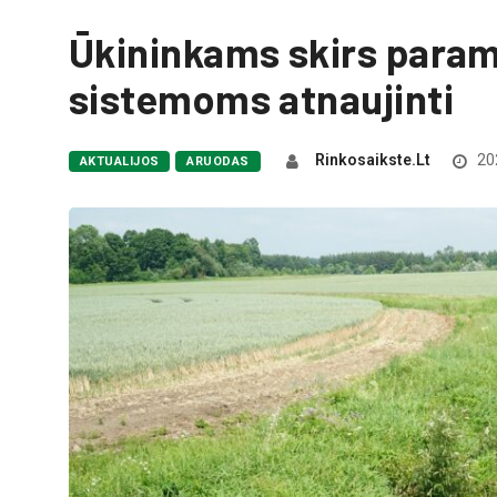
Ūkininkams skirs param
sistemoms atnaujinti
Rinkosaikste.lt
202
AKTUALIJOS
ARUODAS