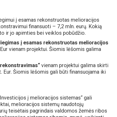
diegimui į esamas rekonstruotas melioracijos
nstravimui finansuoti – 7,2 mln. eurų. Kokią
o ir jo apimties bei veiklos pobūdžio.
diegimas į esamas rekonstruotas melioracijos
t. Eur vienam projektui. Šiomis lėšomis galima
 rekonstravimas“
vienam projektui galima skirti
. Eur. Šiomis lėšomis gali būti finansuojama iki
nvesticijos į melioracijos sistemas“ gali
ektai, melioracijos sistemų naudotojų
, kurių teisėtais pagrindais valdomos žemės ribos