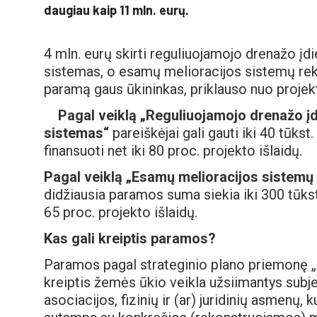
daugiau kaip 11 mln. eurų.
4 mln. eurų skirti reguliuojamojo drenažo į
sistemas, o esamų melioracijos sistemų reko
paramą gaus ūkininkas, priklauso nuo projekt
Pagal veiklą „Reguliuojamojo drenažo į
sistemas“
pareiškėjai gali gauti iki 40 tūks
finansuoti net iki 80 proc. projekto išlaidų.
Pagal veiklą „Esamų melioracijos sistemų
didžiausia paramos suma siekia iki 300 tūkst
65 proc. projekto išlaidų.
Kas gali kreiptis paramos?
Paramos pagal strateginio plano priemonę „I
kreiptis žemės ūkio veikla užsiimantys subj
asociacijos, fizinių ir (ar) juridinių asmenų