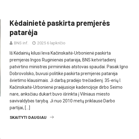
Kėdainietė paskirta premjerės
patarėja
BNS inf.
2025 6 lapkričio
Iš Kėdainių kilusi Ieva Kačinskaitė-Urbonienė paskirta
premjerės Ingos Ruginienės patarėja, BNS ketvirtadienį
patvirtino ministrės pirmininkės atstovas spaudai. Pasak Igno
Dobrovolsko, buvusi politikė paskirta premjerės patarėja
švietimo klausimais. Ji darbą pradėjo trečiadienį. 35-erių I.
Kačinskaitė-Urbonienė praėjusioje kadencijoje dirbo Seimo
nare, anksčiau dukart buvo išrinkta į Vilniaus miesto
savivaldybės tarybą. Ji nuo 2010 metų priklausė Darbo
partijai, […]
SKAITYTI DAUGIAU