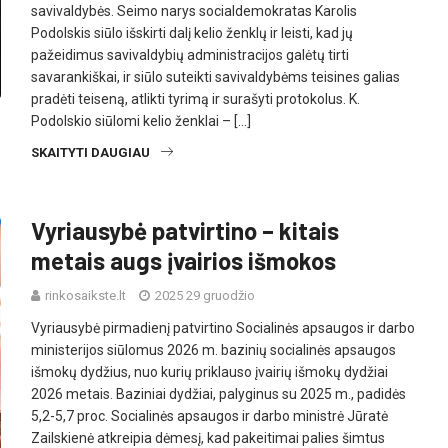
savivaldybės. Seimo narys socialdemokratas Karolis
Podolskis siūlo išskirti dalį kelio ženklų ir leisti, kad jų
pažeidimus savivaldybių administracijos galėtų tirti
savarankiškai, ir siūlo suteikti savivaldybėms teisines galias
pradėti teiseną, atlikti tyrimą ir surašyti protokolus. K.
Podolskio siūlomi kelio ženklai – […]
SKAITYTI DAUGIAU
Vyriausybė patvirtino – kitais
metais augs įvairios išmokos
rinkosaikste.lt
2025 29 gruodžio
Vyriausybė pirmadienį patvirtino Socialinės apsaugos ir darbo
ministerijos siūlomus 2026 m. bazinių socialinės apsaugos
išmokų dydžius, nuo kurių priklauso įvairių išmokų dydžiai
2026 metais. Baziniai dydžiai, palyginus su 2025 m., padidės
5,2-5,7 proc. Socialinės apsaugos ir darbo ministrė Jūratė
Zailskienė atkreipia dėmesį, kad pakeitimai palies šimtus