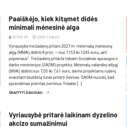
Paaiškėjo, kiek kitąmet didės
minimali mėnesinė alga
ELTOS inf.
2026 1 liepos
Vyriausybė trečiadienį pritarė 2027 m. minimalią mėnesinę
algą (MMA) didinti 8 proc. – nuo 1153 iki 1245 eurų „ant
popieriaus“. Trečiadienį pritarta tokiam Socialinės apsaugos ir
darbo ministerijos (SADM) projektui. Minimalų valandinį atlygį
(MVA) didinti nuo 7,05 iki 7,61 euro, šiems projektams rudenį
svarstant biudžetą turės pritarti Seimas. SADM nurodo, kad
sprendimas priimtas įvertinus Trišalės […]
SKAITYTI DAUGIAU
Vyriausybė pritarė laikinam dyzelino
akcizo sumažinimui