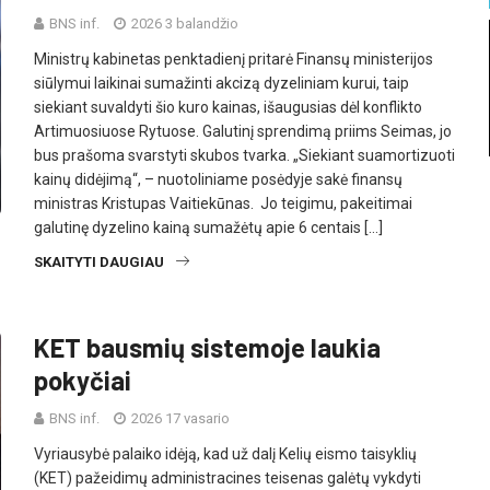
BNS inf.
2026 3 balandžio
Ministrų kabinetas penktadienį pritarė Finansų ministerijos
siūlymui laikinai sumažinti akcizą dyzeliniam kurui, taip
siekiant suvaldyti šio kuro kainas, išaugusias dėl konflikto
Artimuosiuose Rytuose. Galutinį sprendimą priims Seimas, jo
bus prašoma svarstyti skubos tvarka. „Siekiant suamortizuoti
kainų didėjimą“, – nuotoliniame posėdyje sakė finansų
ministras Kristupas Vaitiekūnas. Jo teigimu, pakeitimai
galutinę dyzelino kainą sumažėtų apie 6 centais […]
SKAITYTI DAUGIAU
KET bausmių sistemoje laukia
pokyčiai
BNS inf.
2026 17 vasario
Vyriausybė palaiko idėją, kad už dalį Kelių eismo taisyklių
(KET) pažeidimų administracines teisenas galėtų vykdyti