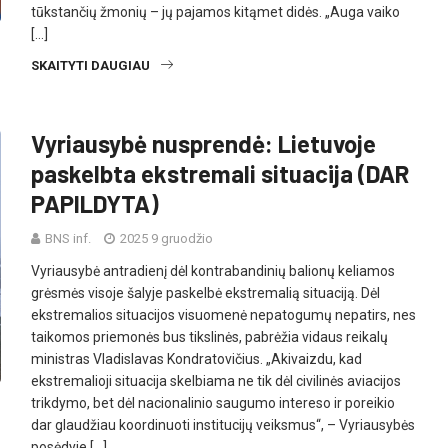
tūkstančių žmonių – jų pajamos kitąmet didės. „Auga vaiko
[…]
SKAITYTI DAUGIAU
Vyriausybė nusprendė: Lietuvoje
paskelbta ekstremali situacija (DAR
PAPILDYTA)
BNS inf.
2025 9 gruodžio
Vyriausybė antradienį dėl kontrabandinių balionų keliamos
grėsmės visoje šalyje paskelbė ekstremalią situaciją. Dėl
ekstremalios situacijos visuomenė nepatogumų nepatirs, nes
taikomos priemonės bus tikslinės, pabrėžia vidaus reikalų
ministras Vladislavas Kondratovičius. „Akivaizdu, kad
ekstremalioji situacija skelbiama ne tik dėl civilinės aviacijos
trikdymo, bet dėl nacionalinio saugumo intereso ir poreikio
dar glaudžiau koordinuoti institucijų veiksmus“, – Vyriausybės
posėdyje […]