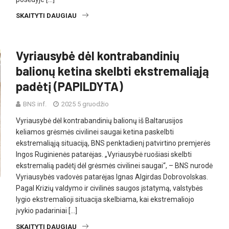
SKAITYTI DAUGIAU
Vyriausybė dėl kontrabandinių
balionų ketina skelbti ekstremaliąją
padėtį (PAPILDYTA)
BNS inf.
2025 5 gruodžio
Vyriausybė dėl kontrabandinių balionų iš Baltarusijos
keliamos grėsmės civilinei saugai ketina paskelbti
ekstremaliąją situaciją, BNS penktadienį patvirtino premjerės
Ingos Ruginienės patarėjas. „Vyriausybė ruošiasi skelbti
ekstremalią padėtį dėl grėsmės civilinei saugai“, – BNS nurodė
Vyriausybės vadovės patarėjas Ignas Algirdas Dobrovolskas.
Pagal Krizių valdymo ir civilinės saugos įstatymą, valstybės
lygio ekstremalioji situacija skelbiama, kai ekstremaliojo
įvykio padariniai […]
SKAITYTI DAUGIAU