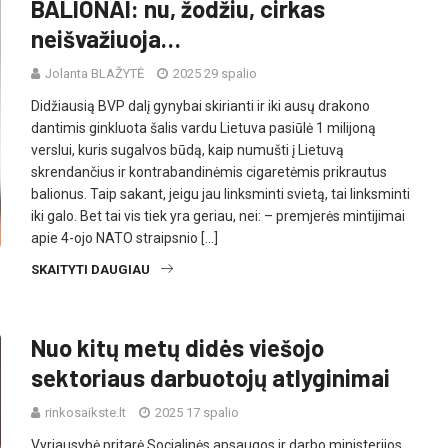
BALIONAI: nu, žodžiu, cirkas
neišvažiuoja…
Jolanta BLAŽYTĖ
2025 29 spalio
Didžiausią BVP dalį gynybai skirianti ir iki ausų drakono
dantimis ginkluota šalis vardu Lietuva pasiūlė 1 milijoną
verslui, kuris sugalvos būdą, kaip numušti į Lietuvą
skrendančius ir kontrabandinėmis cigaretėmis prikrautus
balionus. Taip sakant, jeigu jau linksminti svietą, tai linksminti
iki galo. Bet tai vis tiek yra geriau, nei: – premjerės mintijimai
apie 4-ojo NATO straipsnio […]
SKAITYTI DAUGIAU
Nuo kitų metų didės viešojo
sektoriaus darbuotojų atlyginimai
rinkosaikste.lt
2025 17 spalio
Vyriausybė pritarė Socialinės apsaugos ir darbo ministerijos