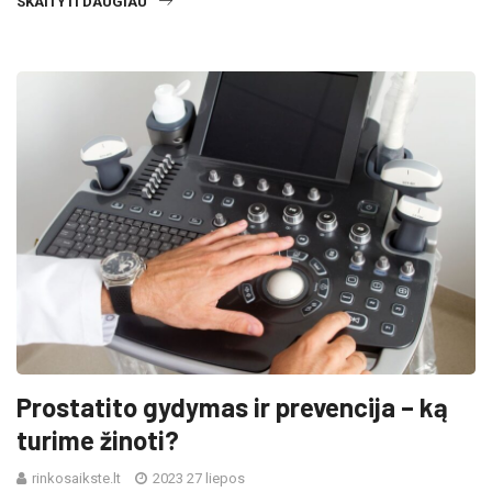
SKAITYTI DAUGIAU
Prostatito gydymas ir prevencija – ką
turime žinoti?
rinkosaikste.lt
2023 27 liepos