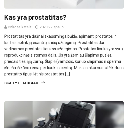
Kas yra prostatitas?
rinkosaikste.lt
2023 27 spalio
Prostatitas yra dažnai skausminga būklė, apimanti prostatos ir
kartais aplink ją esančių sričių uždegimą. Prostatitas dar
vadinamas prostatos liaukos uždegimas. Prostatos liauka yra vyrų
reprodukcinės sistemos dalis. Jis yra žemiau šlapimo pūslės,
priešais tiesiąją žarną. Šlaplė (vamzdis, kuriuo šlapimas ir sperma
išneša iš kūno) eina per liaukos centrą. Mokslininkai nustatė keturis
prostatito tipus: lėtinis prostatitas […]
SKAITYTI DAUGIAU