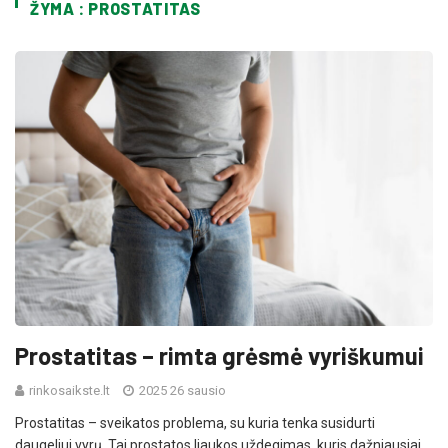
ŽYMA : PROSTATITAS
Prostatitas – rimta grėsmė vyriškumui
rinkosaikste.lt
2025 26 sausio
Prostatitas – sveikatos problema, su kuria tenka susidurti
daugeliui vyrų. Tai prostatos liaukos uždegimas, kuris dažniausiai