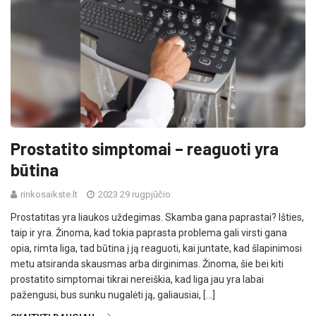
Prostatito simptomai – reaguoti yra
būtina
rinkosaikste.lt
2023 29 rugpjūčio
Prostatitas yra liaukos uždegimas. Skamba gana paprastai? Išties,
taip ir yra. Žinoma, kad tokia paprasta problema gali virsti gana
opia, rimta liga, tad būtina į ją reaguoti, kai juntate, kad šlapinimosi
metu atsiranda skausmas arba dirginimas. Žinoma, šie bei kiti
prostatito simptomai tikrai nereiškia, kad liga jau yra labai
pažengusi, bus sunku nugalėti ją, galiausiai, […]