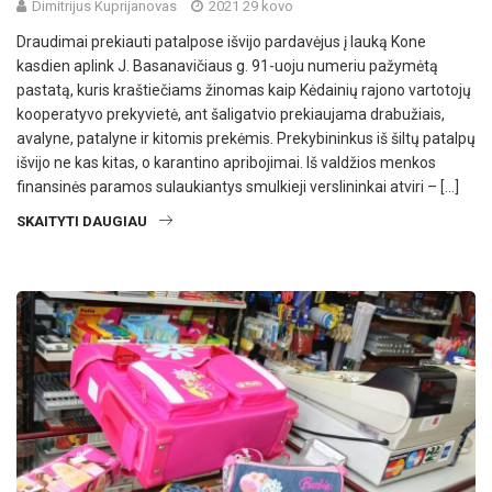
Dimitrijus Kuprijanovas
2021 29 kovo
Draudimai prekiauti patalpose išvijo pardavėjus į lauką Kone
kasdien aplink J. Basanavičiaus g. 91-uoju numeriu pažymėtą
pastatą, kuris kraštiečiams žinomas kaip Kėdainių rajono vartotojų
kooperatyvo prekyvietė, ant šaligatvio prekiaujama drabužiais,
avalyne, patalyne ir kitomis prekėmis. Prekybininkus iš šiltų patalpų
išvijo ne kas kitas, o karantino apribojimai. Iš valdžios menkos
finansinės paramos sulaukiantys smulkieji verslininkai atviri – […]
SKAITYTI DAUGIAU