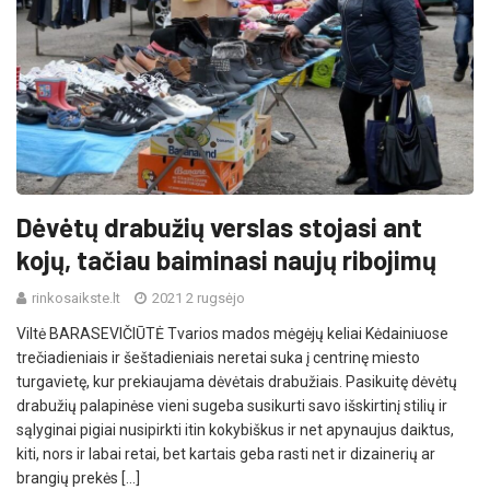
Dėvėtų drabužių verslas stojasi ant
kojų, tačiau baiminasi naujų ribojimų
rinkosaikste.lt
2021 2 rugsėjo
Viltė BARASEVIČIŪTĖ Tvarios mados mėgėjų keliai Kėdainiuose
trečiadieniais ir šeštadieniais neretai suka į centrinę miesto
turgavietę, kur prekiaujama dėvėtais drabužiais. Pasikuitę dėvėtų
drabužių palapinėse vieni sugeba susikurti savo išskirtinį stilių ir
sąlyginai pigiai nusipirkti itin kokybiškus ir net apynaujus daiktus,
kiti, nors ir labai retai, bet kartais geba rasti net ir dizainerių ar
brangių prekės […]