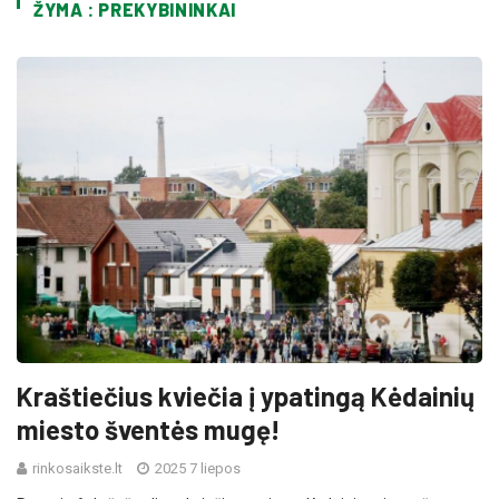
ŽYMA : PREKYBININKAI
Kraštiečius kviečia į ypatingą Kėdainių
miesto šventės mugę!
rinkosaikste.lt
2025 7 liepos