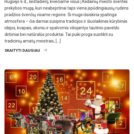
Rugsėjo 6 d., šeštadienį, kviečiame visus į Kėdainių miesto šventės
prekybos mugę, kuri neabejotinai taps viena įspūdingiausių rudens
pradžios švenčių visame regione. Ši mugė išsiskiria ypatinga
atmosfera – čia darniai susipina tradicijos ir šiuolaikinės kūrybinės
idėjos, kvapais, skoniu ir spalvomis viliojantys tautinio paveldo
dirbiniai bei natūralūs produktai. Tai puiki proga susitikti su
tradicinių amatų meistrais, […]
SKAITYTI DAUGIAU