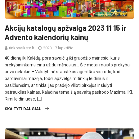
Akcijų katalogų apžvalga 2023 11 15 ir
Advento kalendorių kainų
rinkosaikste.lt
2023 17 lapkričio
40 dienų iki Kalėdų, pora savaičių iki gruodžio mėnesio, kuris
prekybininkams eina už du mėnesius… Šie metai maisto prekybai
buvo nekokie – Valstybinė statistikos agentūra vis rodo, kad
pardavimai mažėja, todėl apžvelgsim tinklų leidinius ir
pasižiūrėsim, ar tinklai jau pradėjo vilioti pirkėjus ir siūlyti
patrauklias kainas. Kalėdinė tema šią savaitę pasirodo Maxima, IKI,
Rimi leidiniuose, […]
SKAITYTI DAUGIAU