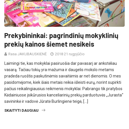
Prekybininkai: pagrindinių mokyklinių
prekių kainos šiemet nesikeis
Rasa JAKUBAUSKIENĖ
2018 21 rugpjūčio
Laimingi tie, kas mokyklai pasiruošia dar pavasarį ar ankstėliau
vasarą. Tačiau tokių yra mažuma ir daugelis mokslo metams
pradeda ruoštis paskutinėmis savaitėmis ar net dienomis. O mes
pasidomėjome, kiek šiais metais reikia išleisti eurų, norint supirkti
pačius reikalingiausius reikmenis mokyklai. Pabrango tik pratybos
Kėdainiuose įsikūrusios kanceliarinių prekių parduotuvės „Jurasta“
savininkė ir vadovė Jūratė Burlingienė teigė, […]
SKAITYTI DAUGIAU