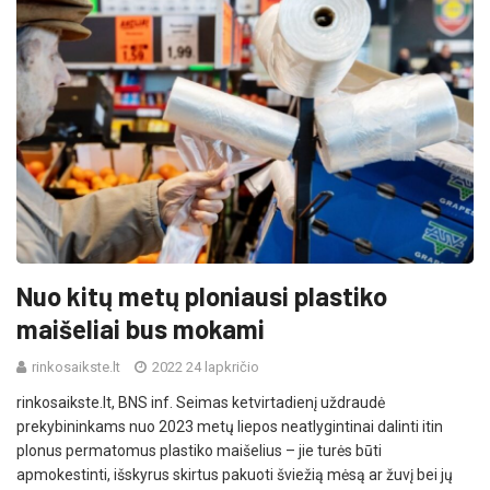
Nuo kitų metų ploniausi plastiko
maišeliai bus mokami
rinkosaikste.lt
2022 24 lapkričio
rinkosaikste.lt, BNS inf. Seimas ketvirtadienį uždraudė
prekybininkams nuo 2023 metų liepos neatlygintinai dalinti itin
plonus permatomus plastiko maišelius – jie turės būti
apmokestinti, išskyrus skirtus pakuoti šviežią mėsą ar žuvį bei jų