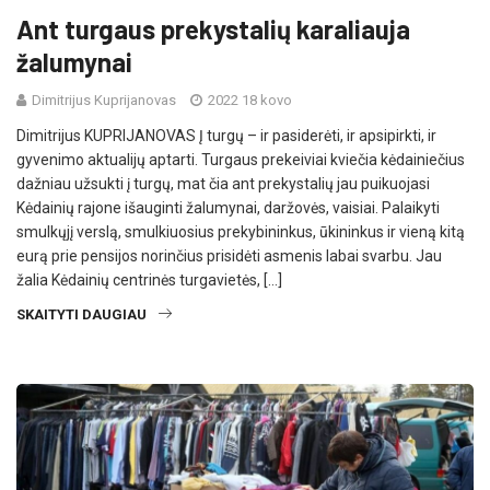
Ant turgaus prekystalių karaliauja
žalumynai
Dimitrijus Kuprijanovas
2022 18 kovo
Dimitrijus KUPRIJANOVAS Į turgų – ir pasiderėti, ir apsipirkti, ir
gyvenimo aktualijų aptarti. Turgaus prekeiviai kviečia kėdainiečius
dažniau užsukti į turgų, mat čia ant prekystalių jau puikuojasi
Kėdainių rajone išauginti žalumynai, daržovės, vaisiai. Palaikyti
smulkųjį verslą, smulkiuosius prekybininkus, ūkininkus ir vieną kitą
eurą prie pensijos norinčius prisidėti asmenis labai svarbu. Jau
žalia Kėdainių centrinės turgavietės, […]
SKAITYTI DAUGIAU