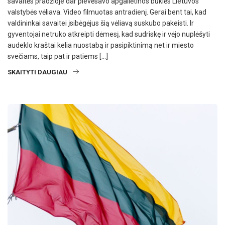
savaitės pradžioje dar plevėsavo apgailėtinos būklės Lietuvos
valstybės vėliava. Video filmuotas antradienį. Gerai bent tai, kad
valdininkai savaitei įsibėgėjus šią vėliavą suskubo pakeisti. Ir
gyventojai netruko atkreipti dėmesį, kad sudriskę ir vėjo nuplėšyti
audeklo kraštai kelia nuostabą ir pasipiktinimą net ir miesto
svečiams, taip pat ir patiems […]
SKAITYTI DAUGIAU