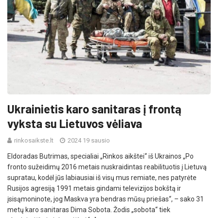
Ukrainietis karo sanitaras į frontą
vyksta su Lietuvos vėliava
rinkosaikste.lt
2024 19 sausio
Eldoradas Butrimas, specialiai „Rinkos aikštei“ iš Ukrainos „Po
fronto sužeidimų 2016 metais nuskraidintas reabilituotis į Lietuvą
supratau, kodėl jūs labiausiai iš visų mus remiate, nes patyrėte
Rusijos agresiją 1991 metais gindami televizijos bokštą ir
įsisąmoninote, jog Maskva yra bendras mūsų priešas“, – sako 31
metų karo sanitaras Dima Sobota. Žodis „sobota“ tiek