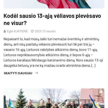
Kodėl sausio 13-ąją vėliavos plevėsavo
ne visur?
Eglė KUKTIENĖ
2025 15 sausio
Nepaisant to, kad mūsų šalis turi nemažai šventinių ir atmintinų
dienų, ant visų pastatų vėliavos plevėsuoti turi tik per tris jų –
vasario 16-ąją, Lietuvos valstybės atkūrimo dieną, kovo 11-ąją,
Lietuvos nepriklausomybės atkūrimo dieną, ir liepos 6-ąją –
Lietuvos karaliaus Mindaugo karūnavimo dieną. Nors sausio 13-oji
daugeliui lietuvių yra ne ką mažiau svarbi atmintina diena, […]
SKAITYTI DAUGIAU