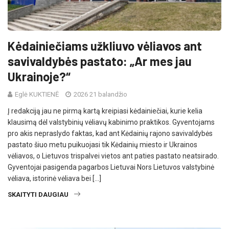
Kėdainiečiams užkliuvo vėliavos ant
savivaldybės pastato: „Ar mes jau
Ukrainoje?“
Eglė KUKTIENĖ
2026 21 balandžio
Į redakciją jau ne pirmą kartą kreipiasi kėdainiečiai, kurie kelia
klausimą dėl valstybinių vėliavų kabinimo praktikos. Gyventojams
pro akis nepraslydo faktas, kad ant Kėdainių rajono savivaldybės
pastato šiuo metu puikuojasi tik Kėdainių miesto ir Ukrainos
vėliavos, o Lietuvos trispalvei vietos ant paties pastato neatsirado.
Gyventojai pasigenda pagarbos Lietuvai Nors Lietuvos valstybinė
vėliava, istorinė vėliava bei […]
SKAITYTI DAUGIAU