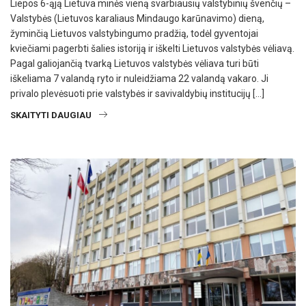
Liepos 6-ąją Lietuva minės vieną svarbiausių valstybinių švenčių –
Valstybės (Lietuvos karaliaus Mindaugo karūnavimo) dieną,
žyminčią Lietuvos valstybingumo pradžią, todėl gyventojai
kviečiami pagerbti šalies istoriją ir iškelti Lietuvos valstybės vėliavą.
Pagal galiojančią tvarką Lietuvos valstybės vėliava turi būti
iškeliama 7 valandą ryto ir nuleidžiama 22 valandą vakaro. Ji
privalo plevėsuoti prie valstybės ir savivaldybių institucijų […]
SKAITYTI DAUGIAU