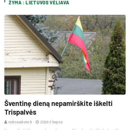
ŽYMA : LIETUVOS VĖLIAVA
Šventinę dieną nepamirškite iškelti
Trispalvės
rinkosaikste.lt
2026 3 liepos