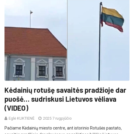
Kėdainių rotušę savaitės pradžioje dar
puošė… sudriskusi Lietuvos vėliava
(VIDEO)
Eglė KUKTIENĖ
2025 7 rugpjūčio
Pačiame Kėdainių miesto centre, ant istorinio Rotušės pastato,