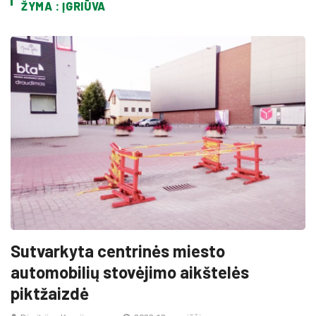
ŽYMA : ĮGRIŪVA
Sutvarkyta centrinės miesto
automobilių stovėjimo aikštelės
piktžaizdė