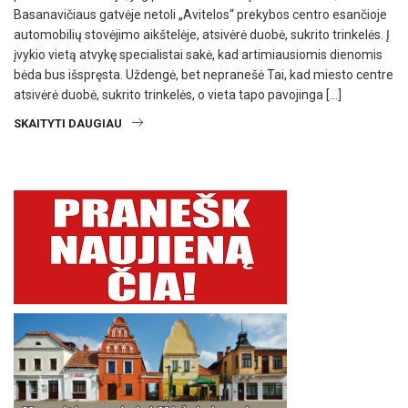
Basanavičiaus gatvėje netoli „Avitelos“ prekybos centro esančioje
automobilių stovėjimo aikštelėje, atsivėrė duobė, sukrito trinkelės. Į
įvykio vietą atvykę specialistai sakė, kad artimiausiomis dienomis
bėda bus išspręsta. Uždengė, bet nepranešė Tai, kad miesto centre
atsivėrė duobė, sukrito trinkelės, o vieta tapo pavojinga […]
SKAITYTI DAUGIAU