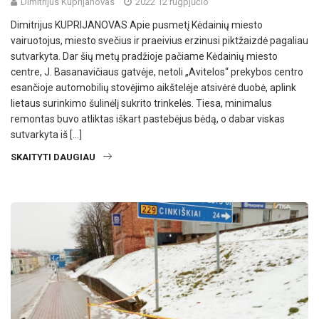
Dimitrijus Kuprijanovas
2022 12 rugpjūčio
Dimitrijus KUPRIJANOVAS Apie pusmetį Kėdainių miesto
vairuotojus, miesto svečius ir praeivius erzinusi piktžaizdė pagaliau
sutvarkyta. Dar šių metų pradžioje pačiame Kėdainių miesto
centre, J. Basanavičiaus gatvėje, netoli „Avitelos“ prekybos centro
esančioje automobilių stovėjimo aikštelėje atsivėrė duobė, aplink
lietaus surinkimo šulinėlį sukrito trinkelės. Tiesa, minimalus
remontas buvo atliktas iškart pastebėjus bėdą, o dabar viskas
sutvarkyta iš […]
SKAITYTI DAUGIAU