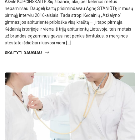
Akvilė KUPČINSKAITĖ Šių žibančių akių per kelerius metus
nepamiršau. Daugelį kartų prisimindavau Agnę STANIŪTĘ ir mūsų
pirmąjį interviu 2016-aisiais. Tada stropi Kėdainių „Atžalyno“
gimnazijos abiturientė pribloškė visą kraštą – ji tapo pirmąja
Kėdainių istorijoje ir viena iš trijų abiturientų Lietuvoje, tais metais
už brandos egzaminus gavusi net penkis šimtukus, o merginos
atestate išdidžiai rikiavosi vieni […]
SKAITYTI DAUGIAU