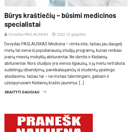
Būrys kraštiečių – būsimi medicinos
specialistai
Dovydas PASLAUSKAS
2022 12 gegužės
Dovydas PASLAUSKAS Medicina – rimta sitis, tačiau jau daugelį
metų tai viena iš populiariausių studijų programų, kurias renkasi
įvairių miestų mokyklų abiturientai. Ne išimtis ir Kėdainių
abiturientai. Nors studijos yra vienos ilgiausių, o jų metu netrūksta
sudėtingų išbandymų, pareikalaujančių iš studentų ypatingo
atsidavimo, tačiau tai – nė motais talentingam, gabiam ir
užsispyrusiam Kėdainių krašto jaunimui. […]
SKAITYTI DAUGIAU